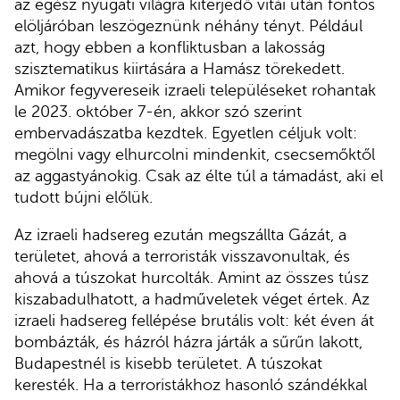
az egész nyugati világra kiterjedő vitái után fontos
elöljáróban leszögeznünk néhány tényt. Például
azt, hogy ebben a konfliktusban a lakosság
szisztematikus kiirtására a Hamász törekedett.
Amikor fegyvereseik izraeli településeket rohantak
le 2023. október 7-én, akkor szó szerint
embervadászatba kezdtek. Egyetlen céljuk volt:
megölni vagy elhurcolni mindenkit, csecsemőktől
az aggastyánokig. Csak az élte túl a támadást, aki el
tudott bújni előlük.
Az izraeli hadsereg ezután megszállta Gázát, a
területet, ahová a terroristák visszavonultak, és
ahová a túszokat hurcolták. Amint az összes túsz
kiszabadulhatott, a hadműveletek véget értek. Az
izraeli hadsereg fellépése brutális volt: két éven át
bombázták, és házról házra járták a sűrűn lakott,
Budapestnél is kisebb területet. A túszokat
keresték. Ha a terroristákhoz hasonló szándékkal