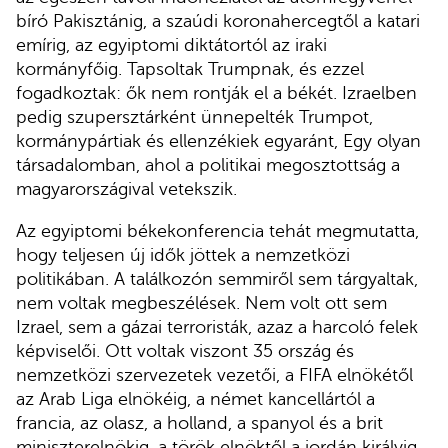
bíró Pakisztánig, a szaúdi koronahercegtől a katari
emírig, az egyiptomi diktátortól az iraki
kormányfőig. Tapsoltak Trumpnak, és ezzel
fogadkoztak: ők nem rontják el a békét. Izraelben
pedig szupersztárként ünnepelték Trumpot,
kormánypártiak és ellenzékiek egyaránt, Egy olyan
társadalomban, ahol a politikai megosztottság a
magyarországival vetekszik.
Az egyiptomi békekonferencia tehát megmutatta,
hogy teljesen új idők jöttek a nemzetközi
politikában. A találkozón semmiről sem tárgyaltak,
nem voltak megbeszélések. Nem volt ott sem
Izrael, sem a gázai terroristák, azaz a harcoló felek
képviselői. Ott voltak viszont 35 ország és
nemzetközi szervezetek vezetői, a FIFA elnökétől
az Arab Liga elnökéig, a német kancellártól a
francia, az olasz, a holland, a spanyol és a brit
miniszterelnökig, a török elnöktől a jordán királyig.