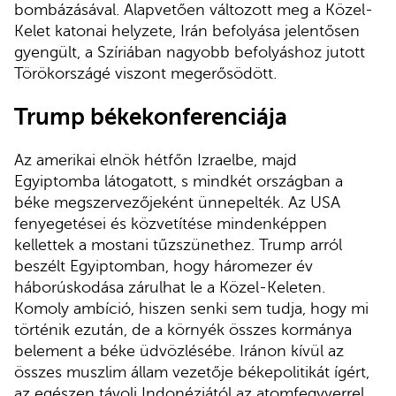
bombázásával. Alapvetően változott meg a Közel-
Kelet katonai helyzete, Irán befolyása jelentősen
gyengült, a Szíriában nagyobb befolyáshoz jutott
Törökországé viszont megerősödött.
Trump békekonferenciája
Az amerikai elnök hétfőn Izraelbe, majd
Egyiptomba látogatott, s mindkét országban a
béke megszervezőjeként ünnepelték. Az USA
fenyegetései és közvetítése mindenképpen
kellettek a mostani tűzszünethez. Trump arról
beszélt Egyiptomban, hogy háromezer év
háborúskodása zárulhat le a Közel-Keleten.
Komoly ambíció, hiszen senki sem tudja, hogy mi
történik ezután, de a környék összes kormánya
belement a béke üdvözlésébe. Iránon kívül az
összes muszlim állam vezetője békepolitikát ígért,
az egészen távoli Indonéziától az atomfegyverrel