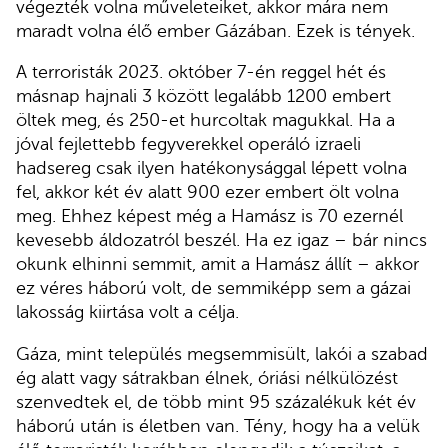
végezték volna műveleteiket, akkor mára nem
maradt volna élő ember Gázában. Ezek is tények.
A terroristák 2023. október 7-én reggel hét és
másnap hajnali 3 között legalább 1200 embert
öltek meg, és 250-et hurcoltak magukkal. Ha a
jóval fejlettebb fegyverekkel operáló izraeli
hadsereg csak ilyen hatékonysággal lépett volna
fel, akkor két év alatt 900 ezer embert ölt volna
meg. Ehhez képest még a Hamász is 70 ezernél
kevesebb áldozatról beszél. Ha ez igaz – bár nincs
okunk elhinni semmit, amit a Hamász állít – akkor
ez véres háború volt, de semmiképp sem a gázai
lakosság kiirtása volt a célja.
Gáza, mint település megsemmisült, lakói a szabad
ég alatt vagy sátrakban élnek, óriási nélkülözést
szenvedtek el, de több mint 95 százalékuk két év
háború után is életben van. Tény, hogy ha a velük