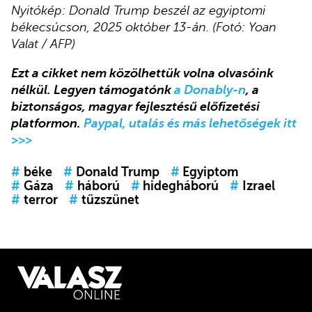
Nyitókép:
Donald Trump beszél az egyiptomi
békecsúcson, 2025 október 13-án. (Fotó: Yoan
Valat / AFP)
Ezt a cikket nem közölhettük volna olvasóink
nélkül. Legyen támogatónk
a Donably-n
, a
biztonságos, magyar fejlesztésű előfizetési
platformon.
Paypal, utalás és más lehetőségek itt
>>>
#
béke
#
Donald Trump
#
Egyiptom
#
Gáza
#
háború
#
hidegháború
#
Izrael
#
terror
#
tűzszünet