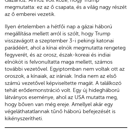
Gázához. Ahhoz volt köze, hogy Trump
megmutatta: ez az ő csapata, és a világ nagy részét
az ő emberei vezetik.
Ilyen értelemben a hétfői nap a gázai háború
megállítása mellett arról is szólt, hogy Trump
visszavágott a szeptember 3-i pekingi katonai
parádéért, ahol a kínai elnök megmutatta rengeteg
fegyverét, és az orosz, észak-koreai és indiai
elnököt is felvonultatta maga mellett, számos
további vezetővel. Egyiptomban nem voltak ott az
oroszok, a kínaiak, az irániak. India nem az első
számú vezetővel képviseltette magát. A találkozó
tehát erődemonstráció volt. Egy új hidegháború
látványos eseménye, ahol az USA mutatta meg,
hogy bőven van még ereje. Amellyel akár egy
végeláthatatlannak tűnő háború befejezését is
kikényszerítheti.