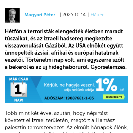
Magyari Péter
| 2025.10.14. |
Háttér
Hétfőn a terroristák elengedték életben maradt
túszaikat, és az izraeli hadsereg megkezdte
visszavonulását Gázából. Az USA elnökét együtt
ünnepelték ázsiai, afrikai és európai hatalmak
vezetői. Történelmi nap volt, ami egyszerre szólt
a békéről és az új hidegháborúról.
Gyorselemzés.
Több mint két évvel azután, hogy népirtást
követett el Izrael területén, megtört a Hamász
palesztin terrorszervezet. Az elmúlt hónapok élénk,