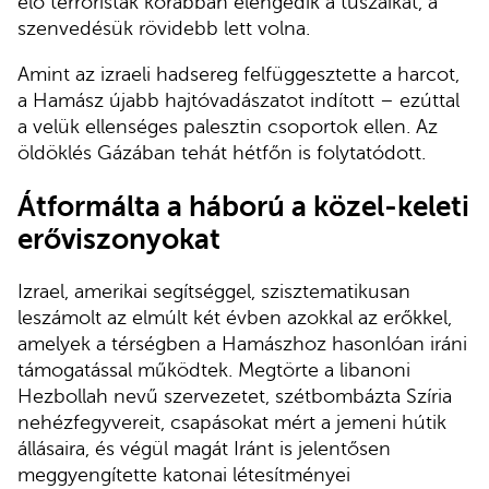
élő terroristák korábban elengedik a túszaikat, a
szenvedésük rövidebb lett volna.
Amint az izraeli hadsereg felfüggesztette a harcot,
a Hamász újabb hajtóvadászatot indított – ezúttal
a velük ellenséges palesztin csoportok ellen. Az
öldöklés Gázában tehát hétfőn is folytatódott.
Átformálta a háború a közel-keleti
erőviszonyokat
Izrael, amerikai segítséggel, szisztematikusan
leszámolt az elmúlt két évben azokkal az erőkkel,
amelyek a térségben a Hamászhoz hasonlóan iráni
támogatással működtek. Megtörte a libanoni
Hezbollah nevű szervezetet, szétbombázta Szíria
nehézfegyvereit, csapásokat mért a jemeni hútik
állásaira, és végül magát Iránt is jelentősen
meggyengítette katonai létesítményei