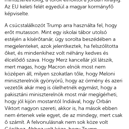
Az EU keleti felét egyedül a magyar kormányfő
képviselte.
A csúcstalálkozót Trump arra használta fel, hogy
erőt mutasson. Mint egy iskolai tábor utolsó
estéjén a kísérőtanár, úgy sorolta beszédében a
megjelenteket, azok jelentkeztek, ha felszólította
őket, és mindenkihez volt néhány kedves és
élcelődő szava. Hogy Merz kancellár jól látszik,
mert magas, hogy Macron elnök most nem
középen áll, milyen szokatlan tőle, hogy Meloni
miniszterelnök gyönyörű, hogy az örmény és azeri
vezetők akár meg is ölelhetnék egymást, hogy a
pakisztáni miniszterelnök most már megígérheti,
hogy jól kijön mostantól Indiával, hogy Orbán
Viktort nagyon szereti, akkor is, ha mások ebben
nem értenek vele egyet, de az mindegy, mert csak
ő számít. A felvonulásnak nem sok köze volt