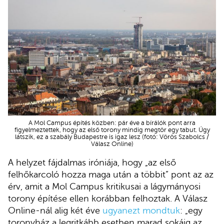
A Mol Campus építés közben: pár éve a bírálók pont arra
figyelmeztettek, hogy az első torony mindig megtör egy tabut. Úgy
látszik, ez a szabály Budapestre is igaz lesz (fotó: Vörös Szabolcs /
Válasz Online)
A helyzet fájdalmas iróniája, hogy „az első
felhőkarcoló hozza maga után a többit” pont az az
érv, amit a Mol Campus kritikusai a lágymányosi
torony építése ellen korábban felhoztak. A Válasz
Online-nál alig két éve
ugyanezt mondtuk
: „egy
toronyház a legritkább esetben marad sokáig az