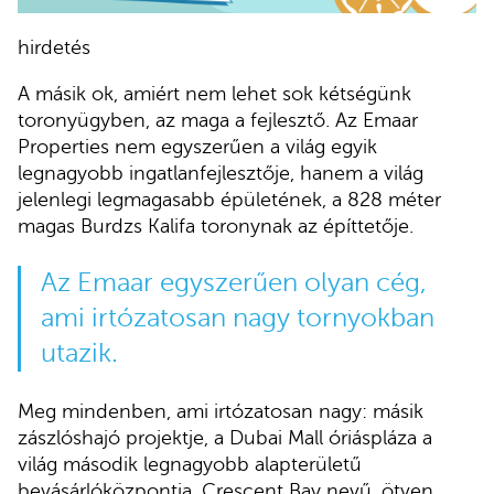
hirdetés
A másik ok, amiért nem lehet sok kétségünk
toronyügyben, az maga a fejlesztő. Az Emaar
Properties nem egyszerűen a világ egyik
legnagyobb ingatlanfejlesztője, hanem a világ
jelenlegi legmagasabb épületének, a 828 méter
magas Burdzs Kalifa toronynak az építtetője.
Az Emaar egyszerűen olyan cég,
ami irtózatosan nagy tornyokban
utazik.
Meg mindenben, ami irtózatosan nagy: másik
zászlóshajó projektje, a Dubai Mall óriáspláza a
világ második legnagyobb alapterületű
bevásárlóközpontja. Crescent Bay nevű, ötven