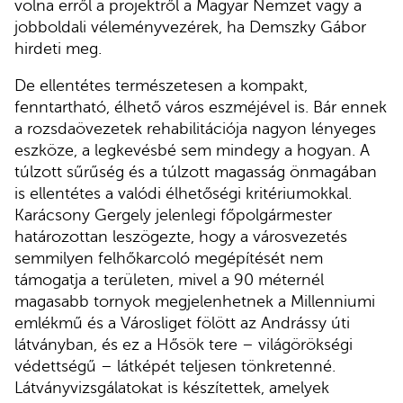
volna erről a projektről a Magyar Nemzet vagy a
jobboldali véleményvezérek, ha Demszky Gábor
hirdeti meg.
De ellentétes természetesen a kompakt,
fenntartható, élhető város eszméjével is. Bár ennek
a rozsdaövezetek rehabilitációja nagyon lényeges
eszköze, a legkevésbé sem mindegy a hogyan. A
túlzott sűrűség és a túlzott magasság önmagában
is ellentétes a valódi élhetőségi kritériumokkal.
Karácsony Gergely jelenlegi főpolgármester
határozottan leszögezte, hogy a városvezetés
semmilyen felhőkarcoló megépítését nem
támogatja a területen, mivel a 90 méternél
magasabb tornyok megjelenhetnek a Millenniumi
emlékmű és a Városliget fölött az Andrássy úti
látványban, és ez a Hősök tere – világörökségi
védettségű – látképét teljesen tönkretenné.
Látványvizsgálatokat is készítettek, amelyek