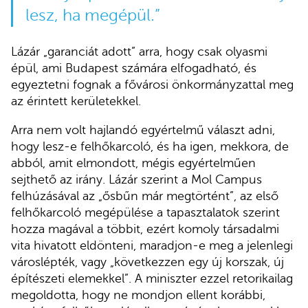
lesz, ha megépül.”
Lázár „garanciát adott” arra, hogy csak olyasmi
épül, ami Budapest számára elfogadható, és
egyeztetni fognak a fővárosi önkormányzattal meg
az érintett kerületekkel.
Arra nem volt hajlandó egyértelmű választ adni,
hogy lesz-e felhőkarcoló, és ha igen, mekkora, de
abból, amit elmondott, mégis egyértelműen
sejthető az irány. Lázár szerint a Mol Campus
felhúzásával az „ősbűn már megtörtént”, az első
felhőkarcoló megépülése a tapasztalatok szerint
hozza magával a többit, ezért komoly társadalmi
vita hivatott eldönteni, maradjon-e meg a jelenlegi
városlépték, vagy „következzen egy új korszak, új
építészeti elemekkel”. A miniszter ezzel retorikailag
megoldotta, hogy ne mondjon ellent korábbi,