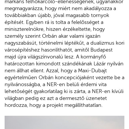
markáns felhőkarcoló-ellenességének, ugyanakkor
megmagyarázza, hogy miért nem akadályozza a
továbbiakban újabb, jóval magasabb tornyok
építését. Egyben rá is tolta a felelősséget a
miniszterelnökre, hiszen érzékeltette, hogy
személy szerint Orbán akar valami igazán
nagyszabásút, történelmi léptékűt, a dualizmus kori
városépítéshez hasonlíthatót, amitől Budapest
majd újra világszínvonalú lesz. A kormányfő
határozottan kimondott szándékának Lázár nyilván
nem állhat ellent. Azzal, hogy a Maxi-Dubajt
egyértelműen Orbán koncepciójaként vezette be a
nyilvánosságba, a NER-en belüli érdemi vita
lehetőségét gyakorlatilag ki is zárta, a NER-en kívüli
világban pedig ez azt a dermesztő üzenetet
hordozza, hogy a projekt megállíthatatlan.