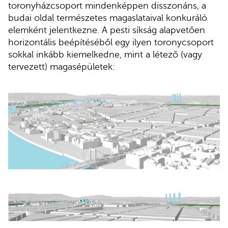
toronyházcsoport mindenképpen disszonáns, a
budai oldal természetes magaslataival konkuráló
elemként jelentkezne. A pesti síkság alapvetően
horizontális beépítéséből egy ilyen toronycsoport
sokkal inkább kiemelkedne, mint a létező (vagy
tervezett) magasépületek: