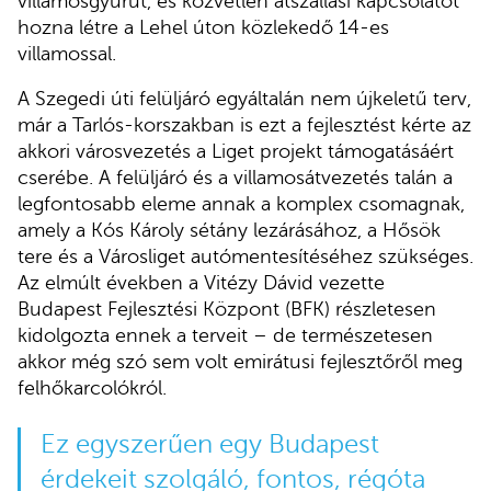
villamosgyűrűt, és közvetlen átszállási kapcsolatot
hozna létre a Lehel úton közlekedő 14-es
villamossal.
A Szegedi úti felüljáró egyáltalán nem újkeletű terv,
már a Tarlós-korszakban is ezt a fejlesztést kérte az
akkori városvezetés a Liget projekt támogatásáért
cserébe. A felüljáró és a villamosátvezetés talán a
legfontosabb eleme annak a komplex csomagnak,
amely a Kós Károly sétány lezárásához, a Hősök
tere és a Városliget autómentesítéséhez szükséges.
Az elmúlt években a Vitézy Dávid vezette
Budapest Fejlesztési Központ (BFK) részletesen
kidolgozta ennek a terveit – de természetesen
akkor még szó sem volt emirátusi fejlesztőről meg
felhőkarcolókról.
Ez egyszerűen egy Budapest
érdekeit szolgáló, fontos, régóta