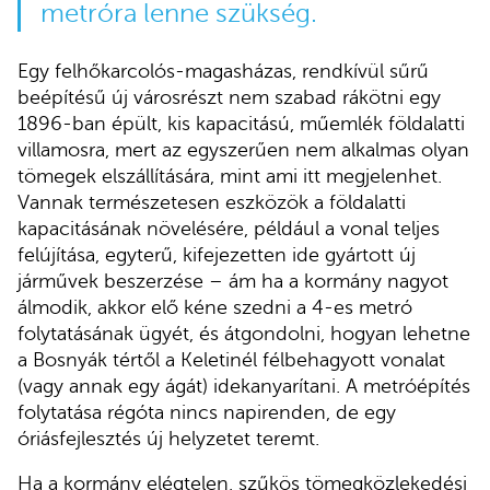
metróra lenne szükség.
Egy felhőkarcolós-magasházas, rendkívül sűrű
beépítésű új városrészt nem szabad rákötni egy
1896-ban épült, kis kapacitású, műemlék földalatti
villamosra, mert az egyszerűen nem alkalmas olyan
tömegek elszállítására, mint ami itt megjelenhet.
Vannak természetesen eszközök a földalatti
kapacitásának növelésére, például a vonal teljes
felújítása, egyterű, kifejezetten ide gyártott új
járművek beszerzése – ám ha a kormány nagyot
álmodik, akkor elő kéne szedni a 4-es metró
folytatásának ügyét, és átgondolni, hogyan lehetne
a Bosnyák tértől a Keletinél félbehagyott vonalat
(vagy annak egy ágát) idekanyarítani. A metróépítés
folytatása régóta nincs napirenden, de egy
óriásfejlesztés új helyzetet teremt.
Ha a kormány elégtelen, szűkös tömegközlekedési