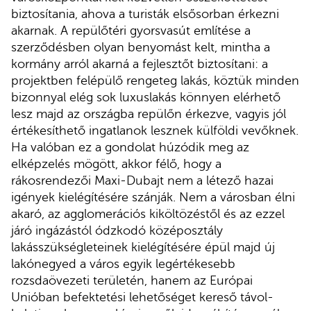
biztosítania, ahova a turisták elsősorban érkezni
akarnak. A repülőtéri gyorsvasút említése a
szerződésben olyan benyomást kelt, mintha a
kormány arról akarná a fejlesztőt biztosítani: a
projektben felépülő rengeteg lakás, köztük minden
bizonnyal elég sok luxuslakás könnyen elérhető
lesz majd az országba repülőn érkezve, vagyis jól
értékesíthető ingatlanok lesznek külföldi vevőknek.
Ha valóban ez a gondolat húzódik meg az
elképzelés mögött, akkor félő, hogy a
rákosrendezői Maxi-Dubajt nem a létező hazai
igények kielégítésére szánják. Nem a városban élni
akaró, az agglomerációs kiköltözéstől és az ezzel
járó ingázástól ódzkodó középosztály
lakásszükségleteinek kielégítésére épül majd új
lakónegyed a város egyik legértékesebb
rozsdaövezeti területén, hanem az Európai
Unióban befektetési lehetőséget kereső távol-