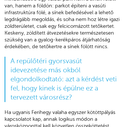
van, hanem a földön: parkot építeni a vasúti
infrastruktúra fölé, a sínek befedésével a lehető
legdrágább megoldás, és soha nem hoz létre igazi
zöldterületet, csak egy felcicomázott tetőkertet.
Keskeny, zöldített átvezetésekre természetesen
szükség van a gyalog-kerékpáros átjárhatóság
érdekében, de tetőkertre a sínek fölött nincs.
A repülőtéri gyorsvasút
idevezetése más okból
elgondolkodtató: azt a kérdést veti
fel, hogy kinek is épülne ez a
tervezett városrész?
Ha ugyanis Ferihegy valaha egyszer kötöttpályás
kapcsolatot kap, annak logikus módon a
városközponttal kell közvetlen összeköttetést