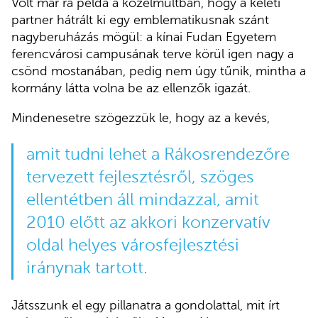
Volt már rá példa a közelmúltban, hogy a keleti
partner hátrált ki egy emblematikusnak szánt
nagyberuházás mögül: a kínai Fudan Egyetem
ferencvárosi campusának terve körül igen nagy a
csönd mostanában, pedig nem úgy tűnik, mintha a
kormány látta volna be az ellenzők igazát.
Mindenesetre szögezzük le, hogy az a kevés,
amit tudni lehet a Rákosrendezőre
tervezett fejlesztésről, szöges
ellentétben áll mindazzal, amit
2010 előtt az akkori konzervatív
oldal helyes városfejlesztési
iránynak tartott.
Játsszunk el egy pillanatra a gondolattal, mit írt