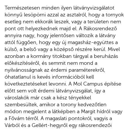
Természetesen minden ilyen látványvizsgálatot
könnyű lesöpörni azzal az asztalról, hogy a tornyok
esetleg nem ekkorák leszek, vagy a területen nem
pont ott helyezkednek majd el. A Rákosrendező
annyira nagy, hogy jelentősen változik a látvány
attól függően, hogy egy új magasház-együttes a
külső, a belső vagy a középső részére kerül. Mivel
azonban a kormány titokban tárgyal a beruházás
előkészítéséről, és semmit nem mond a
nyilvánosságnak az érdemi paraméterekről,
óhatatlanul is kevés információból kell
következtetéseket levonni. A Mol Campus építése
előtt sem volt érdemi látványvizsgálat, így a
városlakók már csak a kész tényekkel
szembesültek, amikor a torony kedvezőtlen
módon megjelent a látképben a Margit hídról vagy
a Fővám térről. A magaslati pontokról, vagyis a
Várból és a Gellért-hegyről egy rákosrendezői