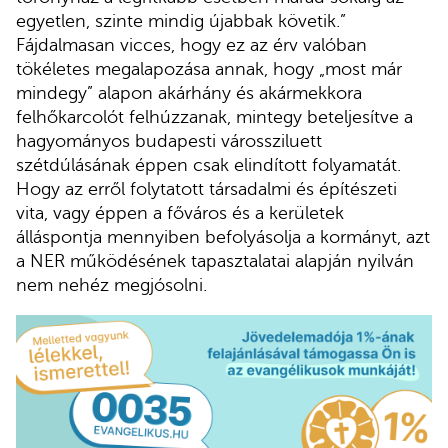
egyetlen, szinte mindig újabbak követik.”
Fájdalmasan vicces, hogy ez az érv valóban
tökéletes megalapozása annak, hogy „most már
mindegy” alapon akárhány és akármekkora
felhőkarcolót felhúzzanak, mintegy beteljesítve a
hagyományos budapesti várossziluett
szétdúlásának éppen csak elindított folyamatát.
Hogy az erről folytatott társadalmi és építészeti
vita, vagy éppen a főváros és a kerületek
álláspontja mennyiben befolyásolja a kormányt, azt
a NER működésének tapasztalatai alapján nyilván
nem nehéz megjósolni.