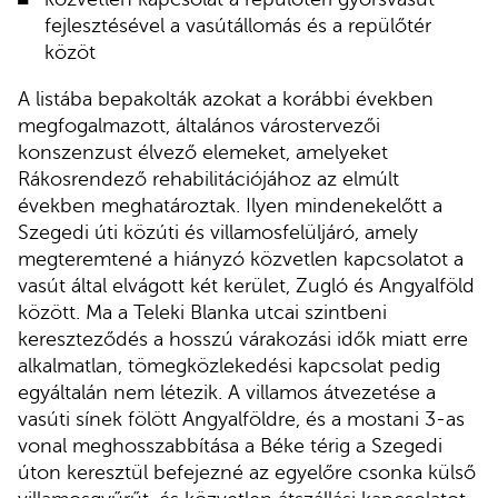
fejlesztésével a vasútállomás és a repülőtér
közöt
A listába bepakolták azokat a korábbi években
megfogalmazott, általános várostervezői
konszenzust élvező elemeket, amelyeket
Rákosrendező rehabilitációjához az elmúlt
években meghatároztak. Ilyen mindenekelőtt a
Szegedi úti közúti és villamosfelüljáró, amely
megteremtené a hiányzó közvetlen kapcsolatot a
vasút által elvágott két kerület, Zugló és Angyalföld
között. Ma a Teleki Blanka utcai szintbeni
kereszteződés a hosszú várakozási idők miatt erre
alkalmatlan, tömegközlekedési kapcsolat pedig
egyáltalán nem létezik. A villamos átvezetése a
vasúti sínek fölött Angyalföldre, és a mostani 3-as
vonal meghosszabbítása a Béke térig a Szegedi
úton keresztül befejezné az egyelőre csonka külső