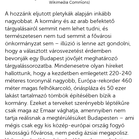
Wikimedia Commons)
A hozzánk eljutott pletykák alapján inkább
nagyobbat. A kormány és az arab befektető
tárgyalásairól semmit nem lehet tudni, és
természetesen nem tud semmit a fővárosi
önkormányzat sem – illúzió is lenne azt gondolni,
hogy a választott városvezetést érdemben
bevonják egy Budapest jövőjét meghatározó
tárgyalássorozatba. Mindenesetre olyan híreket
hallottunk, hogy a kezdetben emlegetett 220-240
méteres toronynál nagyobb, Európa-rekorder 460
méter magas felhőkarcoló, óriáspláza és 50 ezer
lakást tartalmazó tömbök építésében bízik a
kormány. Ezeket a terveket szerényebb léptékűre
csak maga az Emaar vághatja, amennyiben nem
tartja reálisnak a megtérülésüket Budapesten – ami
mégis csak egy kis közép-európai ország fogyó
lakosságú fővárosa, nem pedig ázsiai megapolisz.