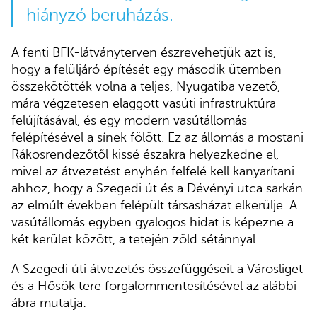
hiányzó beruházás.
A fenti BFK-látványterven észrevehetjük azt is,
hogy a felüljáró építését egy második ütemben
összekötötték volna a teljes, Nyugatiba vezető,
mára végzetesen elaggott vasúti infrastruktúra
felújításával, és egy modern vasútállomás
felépítésével a sínek fölött. Ez az állomás a mostani
Rákosrendezőtől kissé északra helyezkedne el,
mivel az átvezetést enyhén felfelé kell kanyarítani
ahhoz, hogy a Szegedi út és a Dévényi utca sarkán
az elmúlt években felépült társasházat elkerülje. A
vasútállomás egyben gyalogos hidat is képezne a
két kerület között, a tetején zöld sétánnyal.
A Szegedi úti átvezetés összefüggéseit a Városliget
és a Hősök tere forgalommentesítésével az alábbi
ábra mutatja: