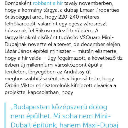
Bombaként
robbant a hír
tavaly novemberben,
hogy a kormány tárgyal a dubaji Emaar Properties
óriáscéggel arról, hogy 220-240 méteres
felhőkarcolót, valamint egy egész városrészt
húzzanak fel Rákosrendező területére. A
tárgyalásokról elsőként tudósító VSQuare Mini-
Dubajnak nevezte el a tervet, de december elején
Lázár János építési miniszter – miután elismerte,
hogy a hír valós – úgy fogalmazott, a következő tíz
évben új millenniumi városközpont épül a
területen, lényegében az Andrássy út
meghosszabbításaként, és világossá tette, hogy
Orbán Viktor miniszterelnök kifejezett elvárása a
projekttel kapcsolatban, hogy
„Budapesten középszerű dolog
nem épülhet. Mi soha nem Mini-
Dubajt építünk, hanem Maxi-Dubaj