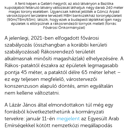
A fenti képen a Gellért-hegyről, az alsó látványon a Bazilika
kupolájából feltáruló látvány változását láthatjuk négy darab 240 méter
magas torony esetében. Ugyancsak kékkel jelölték a Göncz Árpád
városközpont területére tervezett MBH bankszékház toronyépületeit
(90m/78m/65m); látszik, hogy ezek a budapesti léptékkel igen nagy
épületek is eltörpülnek a rákosrendezői tornyok mellett (forrás:
Fővárosi Önkormányzat)
A jelenlegi, 2021-ben elfogadott fővárosi
szabályozás (összhangban a korábbi kerületi
szabályozással) Rákosrendező területét
alkalmasnak minősíti magasház(ak) elhelyezésére. A
Rákos-pataktól északra az épületek legmagasabb
pontja 45 méter, a pataktól délre 65 méter lehet –
ez egy teljesen megfelelő, várostervezői
konszenzuson alapuló döntés, amin egyáltalán
nem kellene változtatni.
A Lázár János által elmondottakon túl még egy
forrásból következtethetünk a kormányzati
tervekre: január 11-én
megjelent
az Egyesült Arab
Emírségekkel kötött nemzetközi megállapodás