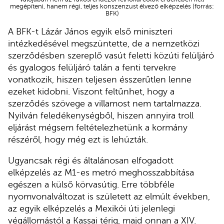
megépíteni, hanem régi, teljes konszenzust élvező elképzelés (forrás:
BFK)
A BFK-t Lázár János egyik első miniszteri
intézkedésével megszüntette, de a nemzetközi
szerződésben szereplő vasút feletti közúti felüljáró
és gyalogos felüljáró talán a fenti tervekre
vonatkozik, hiszen teljesen ésszerűtlen lenne
ezeket kidobni. Viszont feltűnhet, hogy a
szerződés szövege a villamost nem tartalmazza.
Nyilván feledékenységből, hiszen annyira troll
eljárást mégsem feltételezhetünk a kormány
részéről, hogy még ezt is lehúzták.
Ugyancsak régi és általánosan elfogadott
elképzelés az M1-es metró meghosszabbítása
egészen a külső körvasútig. Erre többféle
nyomvonalváltozat is született az elmúlt években,
az egyik elképzelés a Mexikói úti jelenlegi
végállomástól a Kassai térig, majd onnan a XIV.