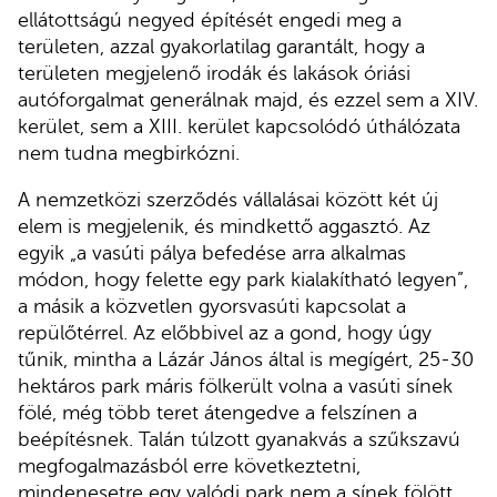
ellátottságú negyed építését engedi meg a
területen, azzal gyakorlatilag garantált, hogy a
területen megjelenő irodák és lakások óriási
autóforgalmat generálnak majd, és ezzel sem a XIV.
kerület, sem a XIII. kerület kapcsolódó úthálózata
nem tudna megbirkózni.
A nemzetközi szerződés vállalásai között két új
elem is megjelenik, és mindkettő aggasztó. Az
egyik „a vasúti pálya befedése arra alkalmas
módon, hogy felette egy park kialakítható legyen”,
a másik a közvetlen gyorsvasúti kapcsolat a
repülőtérrel. Az előbbivel az a gond, hogy úgy
tűnik, mintha a Lázár János által is megígért, 25-30
hektáros park máris fölkerült volna a vasúti sínek
fölé, még több teret átengedve a felszínen a
beépítésnek. Talán túlzott gyanakvás a szűkszavú
megfogalmazásból erre következtetni,
mindenesetre egy valódi park nem a sínek fölött