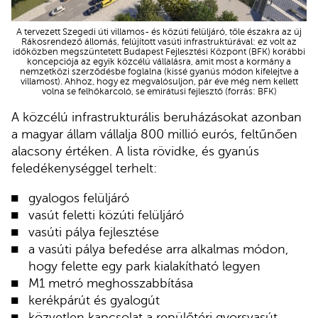
A tervezett Szegedi úti villamos- és közúti felüljáró, tőle északra az új
Rákosrendező állomás, felújított vasúti infrastruktúrával: ez volt az
időközben megszüntetett Budapest Fejlesztési Központ (BFK) korábbi
koncepciója az egyik közcélú vállalásra, amit most a kormány a
nemzetközi szerződésbe foglalna (kissé gyanús módon kifelejtve a
villamost). Ahhoz, hogy ez megvalósuljon, pár éve még nem kellett
volna se felhőkarcoló, se emirátusi fejlesztő (forrás: BFK)
A közcélú infrastrukturális beruházásokat azonban
a magyar állam vállalja 800 millió eurós, feltűnően
alacsony értéken. A lista rövidke, és gyanús
feledékenységgel terhelt:
gyalogos felüljáró
vasút feletti közúti felüljáró
vasúti pálya fejlesztése
a vasúti pálya befedése arra alkalmas módon,
hogy felette egy park kialakítható legyen
M1 metró meghosszabbítása
kerékpárút és gyalogút
közvetlen kapcsolat a repülőtéri gyorsvasút