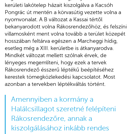
kerületi lakótelep házait kiszolgálva a Kacsóh
Pongrác út mentén a körvasútig vezette volna a
nyomvonalat. A B változat a Kassai tértől
bekanyarodott volna Rákosrendezőhöz, és felszíni
villamosként ment volna tovább a terület közepét
hosszában feltárva egészen a Marcheggi hídig,
esetleg még a XIII. kerületbe is átkanyarodva.
Mindkét változat mellett szólnak érvek, de
lényeges megemlíteni, hogy ezek a tervek
Rákosrendező ésszerű léptékű beépítéséhez
kerestek tömegközlekedési kapcsolatot. Most
azonban a tervekben léptékváltás történt.
Amennyiben a kormány a
Halálcsillagot szeretné felépíteni
Rákosrendezőre, annak a
kiszolgálásához inkább rendes