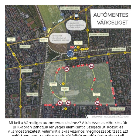
Mi kell a Városliget autómentesítéséhez? A két évvel ezelőtt készült
BFK-ábrán láthatjuk lényeges elemként a Szegedi úti közúti és
villamosátvezetést, valamint a 3-as villamos meghosszabbítását. Ezt
valójában nem az rákosrendezői felhőkarcolók érdekében kell