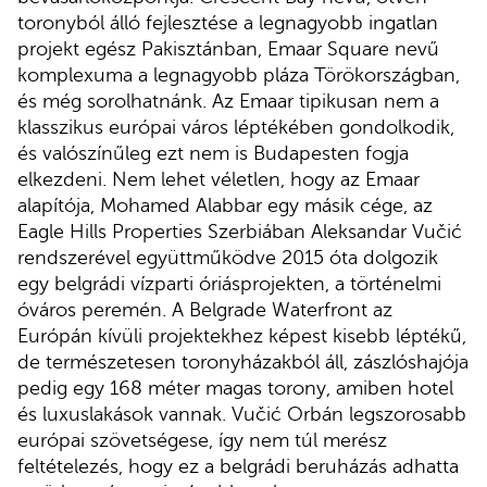
toronyból álló fejlesztése a legnagyobb ingatlan
projekt egész Pakisztánban, Emaar Square nevű
komplexuma a legnagyobb pláza Törökországban,
és még sorolhatnánk. Az Emaar tipikusan nem a
klasszikus európai város léptékében gondolkodik,
és valószínűleg ezt nem is Budapesten fogja
elkezdeni. Nem lehet véletlen, hogy az Emaar
alapítója, Mohamed Alabbar egy másik cége, az
Eagle Hills Properties Szerbiában Aleksandar Vučić
rendszerével együttműködve 2015 óta dolgozik
egy belgrádi vízparti óriásprojekten, a történelmi
óváros peremén. A Belgrade Waterfront az
Európán kívüli projektekhez képest kisebb léptékű,
de természetesen toronyházakból áll, zászlóshajója
pedig egy 168 méter magas torony, amiben hotel
és luxuslakások vannak. Vučić Orbán legszorosabb
európai szövetségese, így nem túl merész
feltételezés, hogy ez a belgrádi beruházás adhatta