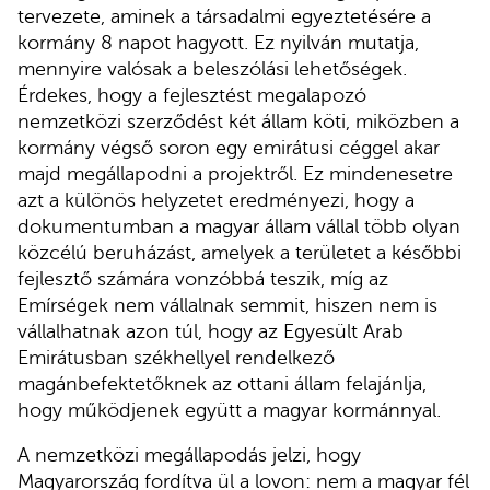
tervezete, aminek a társadalmi egyeztetésére a
kormány 8 napot hagyott. Ez nyilván mutatja,
mennyire valósak a beleszólási lehetőségek.
Érdekes, hogy a fejlesztést megalapozó
nemzetközi szerződést két állam köti, miközben a
kormány végső soron egy emirátusi céggel akar
majd megállapodni a projektről. Ez mindenesetre
azt a különös helyzetet eredményezi, hogy a
dokumentumban a magyar állam vállal több olyan
közcélú beruházást, amelyek a területet a későbbi
fejlesztő számára vonzóbbá teszik, míg az
Emírségek nem vállalnak semmit, hiszen nem is
vállalhatnak azon túl, hogy az Egyesült Arab
Emirátusban székhellyel rendelkező
magánbefektetőknek az ottani állam felajánlja,
hogy működjenek együtt a magyar kormánnyal.
A nemzetközi megállapodás jelzi, hogy
Magyarország fordítva ül a lovon: nem a magyar fél