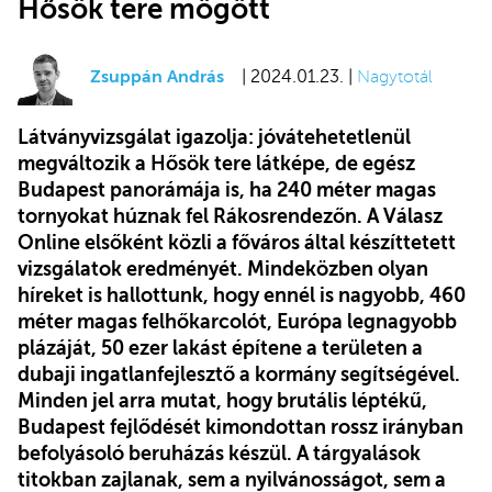
Hősök tere mögött
Zsuppán András
| 2024.01.23. |
Nagytotál
Látványvizsgálat igazolja: jóvátehetetlenül
megváltozik a Hősök tere látképe, de egész
Budapest panorámája is, ha 240 méter magas
tornyokat húznak fel Rákosrendezőn. A Válasz
Online elsőként közli a főváros által készíttetett
vizsgálatok eredményét. Mindeközben olyan
híreket is hallottunk, hogy ennél is nagyobb, 460
méter magas felhőkarcolót, Európa legnagyobb
plázáját, 50 ezer lakást építene a területen a
dubaji ingatlanfejlesztő a kormány segítségével.
Minden jel arra mutat, hogy brutális léptékű,
Budapest fejlődését kimondottan rossz irányban
befolyásoló beruházás készül. A tárgyalások
titokban zajlanak, sem a nyilvánosságot, sem a