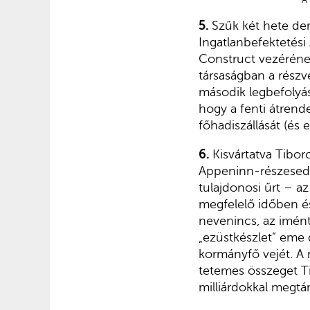
A
5.
Szűk két hete der
Ingatlanbefektetési
Construct vezérének
társaságban a részvé
második legbefolyáso
hogy a fenti átren
főhadiszállását (és
6.
Kisvártatva Tibor
Appeninn-részesedés
tulajdonosi űrt – az
megfelelő időben és
nevenincs, az imén
„ezüstkészlet” eme 
kormányfő vejét. A m
tetemes összeget Ti
milliárdokkal megt