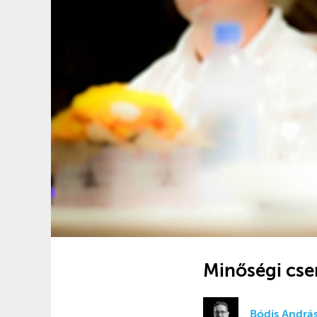
Minőségi cser
Bódis Andrá