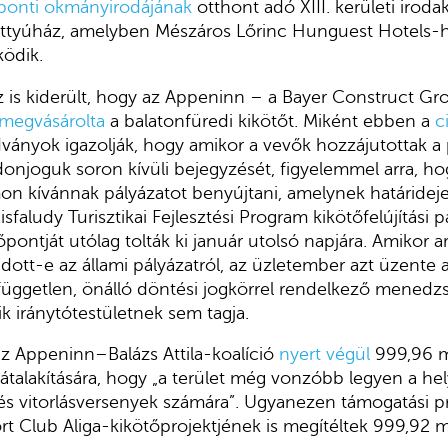
ponti okmányirodájának
otthont adó XIII. kerületi iro
attyúház, amelyben Mészáros Lőrinc Hunguest Hotels-
ködik.
 is kiderült, hogy az Appeninn – a Bayer Construct Gro
megvásárolta
a balatonfüredi kikötőt. Miként ebben a
c
dványok igazolják, hogy amikor a vevők hozzájutottak a p
donjoguk soron kívüli bejegyzését, figyelemmel arra, ho
n kívánnak pályázatot benyújtani, amelynek határidej
isfaludy Turisztikai Fejlesztési Program kikötőfelújítási p
pontját utólag tolták ki január utolsó napjára. Amikor a
udott-e az állami pályázatról, az üzletember azt üzente 
független, önálló döntési jogkörrel rendelkező menedzs
k iránytótestületnek sem tagja.
az Appeninn–Balázs Attila-koalíció
nyert végül
999,96 mi
átalakítására, hogy „a terület még vonzóbb legyen a hel
 és vitorlásversenyek számára”. Ugyanezen támogatási 
 Club Aliga-kikötőprojektjének is megítéltek 999,92 mi