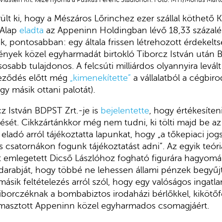
 Viastein Kft. keze nyoma a Puskás Ferenc Stadionon. Fotó: MTI/Mónus Márt
ült ki, hogy a Mészáros Lőrinchez ezer szállal köthető 
 Alap
eladta
az Appeninn Holdingban lévő 18,33 százalé
, pontosabban: egy általa frissen létrehozott érdekelts
nyek közel egyharmadát birtokló Tiborcz István után Bal
sabb tulajdonos. A felcsúti milliárdos olyannyira levál
deződés előtt még
„kimenekítette”
a vállalatból a cégbir
 egy másik ottani palotát).
cz István BDPST Zrt.-je is
bejelentette
, hogy értékesíten
ét. Cikkzártánkkor még nem tudni, ki tölti majd be az 
 eladó arról tájékoztatta lapunkat, hogy „a tőkepiaci jo
 csatornákon fogunk tájékoztatást adni”. Az egyik teóri
t emlegetett Dicső Lászlóhoz fogható figurára hagyomá
darabját, hogy többé ne lehessen állami pénzek begyűjt
ásik feltételezés arról szól, hogy egy valóságos ingatl
borczéknak a bombabiztos irodaházi bérlőkkel, kikötőfe
ámasztott Appeninn közel egyharmados csomagjáért.