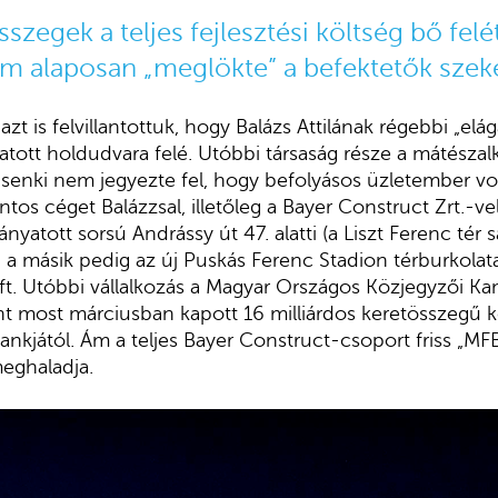
szegek a teljes fejlesztési költség bő felét
lam alaposan „meglökte” a befektetők szek
azt is felvillantottuk, hogy Balázs Attilának régebbi „elá
atott holdudvara felé. Utóbbi társaság része a mátészalk
n senki nem jegyezte fel, hogy befolyásos üzletember vo
ntos céget Balázzsal, illetőleg a Bayer Construct Zrt.-vel
ányatott sorsú Andrássy út 47. alatti (a Liszt Ferenc tér 
a, a másik pedig az új Puskás Ferenc Stadion térburkolata
Kft. Utóbbi vállalkozás a Magyar Országos Közjegyzői Kam
int most márciusban kapott 16 milliárdos keretösszegű k
ankjától. Ám a teljes
Bayer Construct-csoport friss „MF
meghaladja.