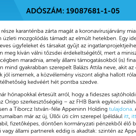
része karanténba zárta magát a koronavírusjárvány miat
 üzleti mozgolódás támadt az elmúlt hetekben. Egy idei
neves ügyfeleket és társakat gyűjt az ingatlanprojektjeih
an meg kíván válni tőzsdei érdekeltségétől, mert a minis
égben maradnia, amely állami támogatásokból (is) finan
en mind gyakrabban szerepelt Balázs Attila neve, akit az
 jól ismernek, a közvélemény viszont aligha hallott róla
átélhetőség kedvéért hét pontba szedve.
r hónapokkal értesült arról, hogy a fideszes sajtóholdi
z Origo szerkesztőségéig – az FHB Bank egykori székh
en a Tiborcz István-féle Appeninn Holding
tulajdona
.
maiban már az új, Üllői úti cím szerepel (például
itt
,
it
stabil, fizetőképes, döntően kormányzati pénzekből élő bé
i vagy állami partnerek eddig is akadtak: szintén az Ap