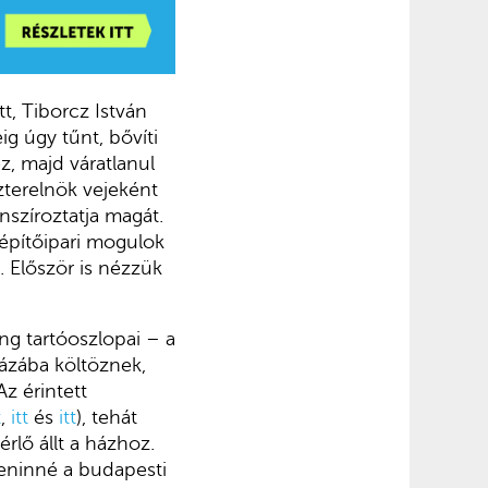
t, Tiborcz István
g úgy tűnt, bővíti
ez, majd váratlanul
zterelnök vejeként
szíroztatja magát.
 építőipari mogulok
. Először is nézzük
ng tartóoszlopai – a
ázába költöznek,
 Az érintett
t
,
itt
és
itt
), tehát
rlő állt a házhoz.
peninné a budapesti