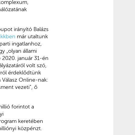
dakomplexum,
hálózatának
upot irányító Balázs
ikkben
már utaltunk
arti ingatlanhoz,
gy „olyan állami
e 2020. január 31-én
ályázatáról volt szó,
rról érdeklődtünk
a Válasz Online-nak:
ment vezeti”, ő
llió forintot a
yi
program keretében
lliónyi közpénzt.