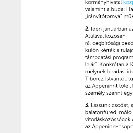
kormányhivatal
köz
valamint a budai H
„irányítótornya” mű
2.
Idén januárban az
Attilával közösen –
rá, cégbírósági bea
külön kérték a tulaj
támogatási programo
lejár”. Konkrétan a K
melynek beadási idő
Tiborcz Istvántól, t
az Appeninnt tőle „
személy szerint egyi
3.
Lássunk csodát, 
balatonfüredi móló 
vitorlásközösségek
az Appeninn-csoport