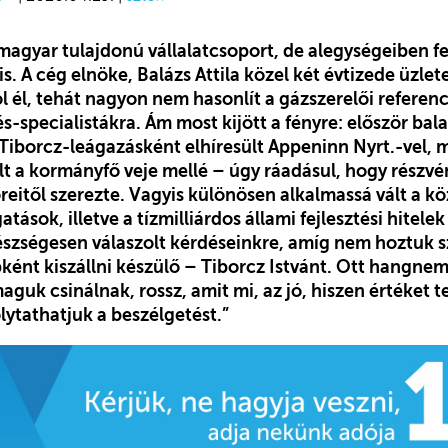
agyar tulajdonú vállalatcsoport, de alegységeiben fel
is. A cég elnöke, Balázs Attila közel két évtizede üzle
l él, tehát nagyon nem hasonlít a gázszerelői referen
-specialistákra. Ám most kijött a fényre: először bala
Tiborcz-leágazásként elhíresült Appeninn Nyrt.-vel, m
llt a kormányfő veje mellé – úgy ráadásul, hogy rész
eitől szerezte. Vagyis különösen alkalmassá vált a kö
ások, illetve a tízmilliárdos állami fejlesztési hitelek
észségesen válaszolt kérdéseinkre, amíg nem hoztuk 
ént kiszállni készülő – Tiborcz Istvánt. Ott hangneme
aguk csinálnak, rossz, amit mi, az jó, hiszen értéket 
lytathatjuk a beszélgetést.”