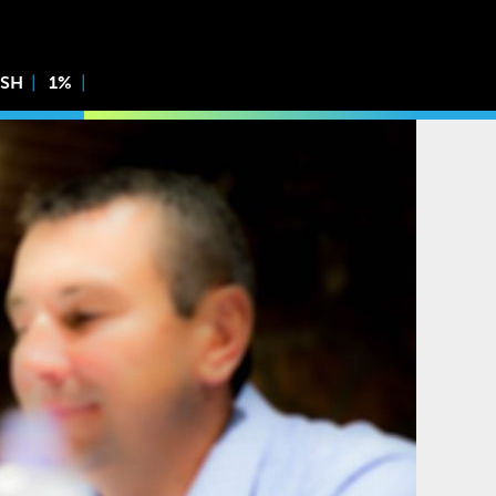
ISH
1%