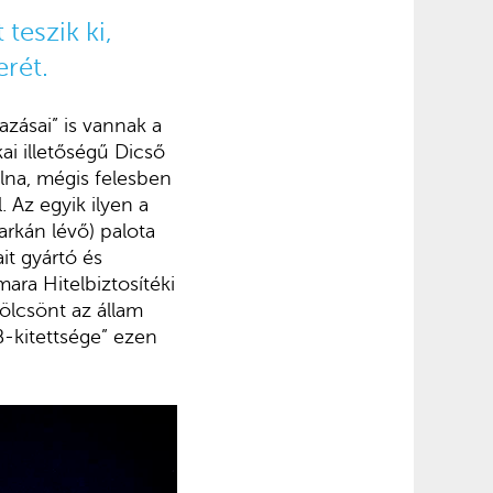
 teszik ki,
erét.
gazásai” is vannak a
ai illetőségű Dicső
lna, mégis felesben
. Az egyik ilyen a
sarkán lévő) palota
it gyártó és
ara Hitelbiztosítéki
ölcsönt az állam
B-kitettsége” ezen