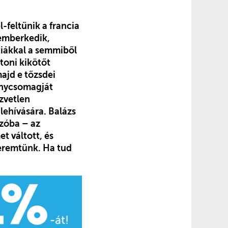
-feltűnik a francia
temberkedik,
ciákkal a semmiből
toni kikötőt
ajd e tőzsdei
vénycsomagját
zvetlen
 lehívására. Balázs
szóba – az
t váltott, és
teremtünk. Ha tud