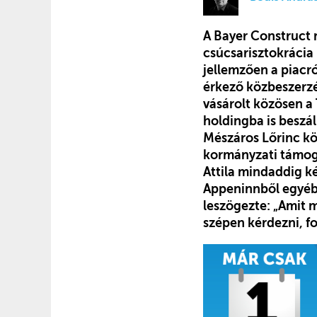
A Bayer Construct m
csúcsarisztokrácia 
jellemzően a piacró
érkező közbeszerzés
vásárolt közösen a 
holdingba is beszá
Mészáros Lőrinc kör
kormányzati támogat
Attila mindaddig k
Appeninnből egyébk
leszögezte: „Amit m
szépen kérdezni, fo