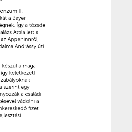
on
Konzum II.
kát a Bayer
égnek. Így a tőzsdei
ázs Attila lett a
t az Appeninnről,
odalma Andrássy úti
i készül a maga
így keletkezett
gszabályoknak
a szerint egy
nyozzák a családi
ésével vádolni a
ankereskedő fizet
jlesztési