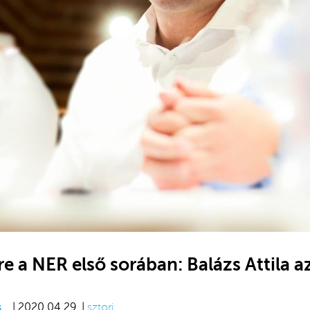
e a NER első sorában: Balázs Attila a
s
| 2020.04.29. |
sztori