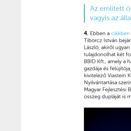
Az említett ös
vagyis az ál
4.
Ebben a
cikkben
Tiborcz István bejár
László, akiről ugya
tulajdonolhat két fo
BBID Kft., amely a h
gazdája és felújítój
kivitelező Viastein 
Nyilvántartása szer
Magyar Fejlesztési B
összeg dupláját is 