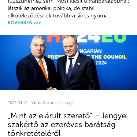
tűzszünethez sem. Most kicsit ukránbarátabbnak
látszik az amerikai politika, de stabil
elköteleződésnek továbbra sincs nyoma.
BŐVEBBEN >>>
2025.04.14. | Vörös Szabolcs |
Interjú
„Mint az elárult szerető” – lengyel
szakértő az ezeréves barátság
tönkretételéről