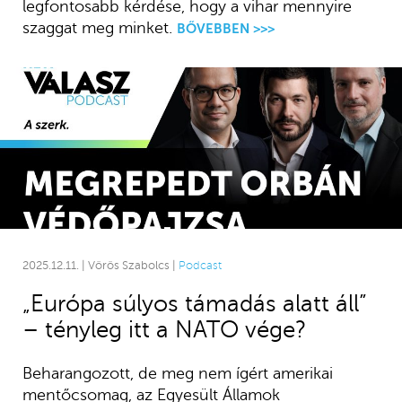
legfontosabb kérdése, hogy a vihar mennyire
szaggat meg minket.
BŐVEBBEN >>>
2025.12.11. | Vörös Szabolcs |
Podcast
„Európa súlyos támadás alatt áll”
– tényleg itt a NATO vége?
Beharangozott, de meg nem ígért amerikai
mentőcsomag, az Egyesült Államok