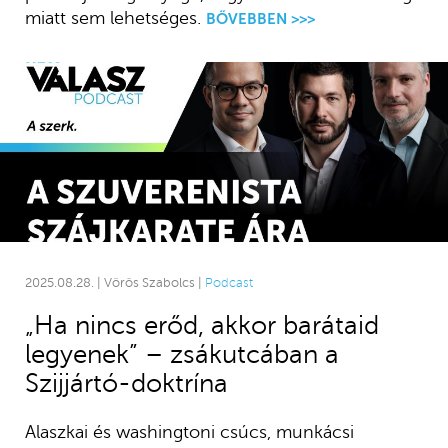
miatt sem lehetséges.
BŐVEBBEN >>>
2025.08.28. | Vörös Szabolcs |
Podcast
„Ha nincs erőd, akkor barátaid
legyenek” – zsákutcában a
Szijjártó-doktrína
Alaszkai és washingtoni csúcs, munkácsi