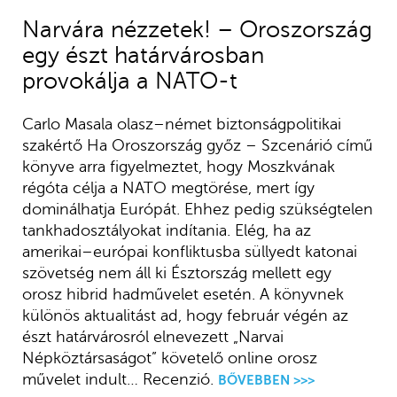
Narvára nézzetek! – Oroszország
egy észt határvárosban
provokálja a NATO-t
Carlo Masala olasz–német biztonságpolitikai
szakértő Ha Oroszország győz – Szcenárió című
könyve arra figyelmeztet, hogy Moszkvának
régóta célja a NATO megtörése, mert így
dominálhatja Európát. Ehhez pedig szükségtelen
tankhadosztályokat indítania. Elég, ha az
amerikai–európai konfliktusba süllyedt katonai
szövetség nem áll ki Észtország mellett egy
orosz hibrid hadművelet esetén. A könyvnek
különös aktualitást ad, hogy február végén az
észt határvárosról elnevezett „Narvai
Népköztársaságot” követelő online orosz
művelet indult… Recenzió.
BŐVEBBEN >>>