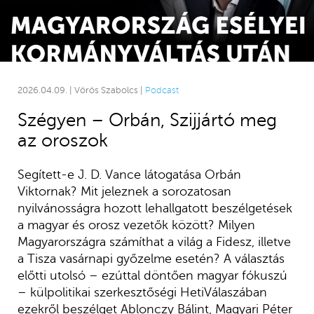
2026.04.09. | Vörös Szabolcs |
Podcast
Szégyen – Orbán, Szijjártó meg
az oroszok
Segített-e J. D. Vance látogatása Orbán
Viktornak? Mit jeleznek a sorozatosan
nyilvánosságra hozott lehallgatott beszélgetések
a magyar és orosz vezetők között? Milyen
Magyarországra számíthat a világ a Fidesz, illetve
a Tisza vasárnapi győzelme esetén? A választás
előtti utolsó – ezúttal döntően magyar fókuszú
– külpolitikai szerkesztőségi HetiVálaszában
ezekről beszélget Ablonczy Bálint, Magyari Péter