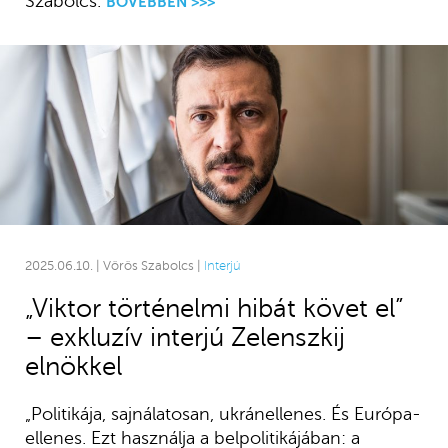
Szabolcs.
BŐVEBBEN >>>
2025.06.10. | Vörös Szabolcs |
Interjú
„Viktor történelmi hibát követ el”
– exkluzív interjú Zelenszkij
elnökkel
„Politikája, sajnálatosan, ukránellenes. És Európa-
ellenes. Ezt használja a belpolitikájában: a