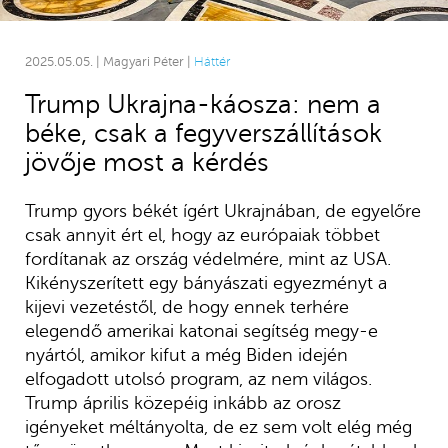
2025.05.05. | Magyari Péter |
Háttér
Trump Ukrajna-káosza: nem a
béke, csak a fegyverszállítások
jövője most a kérdés
Trump gyors békét ígért Ukrajnában, de egyelőre
csak annyit ért el, hogy az európaiak többet
fordítanak az ország védelmére, mint az USA.
Kikényszerített egy bányászati egyezményt a
kijevi vezetéstől, de hogy ennek terhére
elegendő amerikai katonai segítség megy-e
nyártól, amikor kifut a még Biden idején
elfogadott utolsó program, az nem világos.
Trump április közepéig inkább az orosz
igényeket méltányolta, de ez sem volt elég még