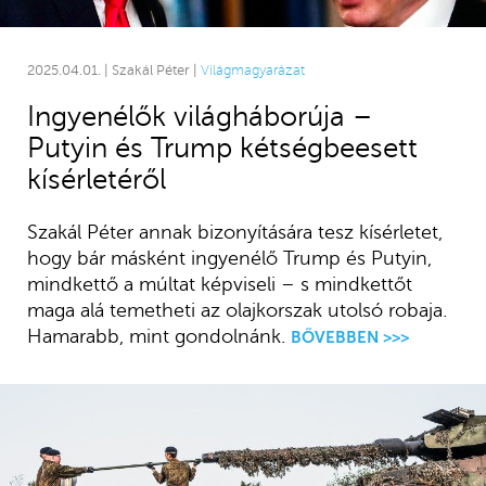
2025.04.01. | Szakál Péter |
Világmagyarázat
Ingyenélők világháborúja –
Putyin és Trump kétségbeesett
kísérletéről
Szakál Péter annak bizonyítására tesz kísérletet,
hogy bár másként ingyenélő Trump és Putyin,
mindkettő a múltat képviseli – s mindkettőt
maga alá temetheti az olajkorszak utolsó robaja.
Hamarabb, mint gondolnánk.
BŐVEBBEN >>>