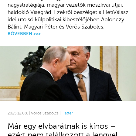
nagystratégiája, magyar vezetők moszkvai útjai,
haldokló Visegrád. Ezekről beszélget a HetiVálasz
idei utolsó külpolitikai kibeszélőjében Ablonczy
Bálint, Magyari Péter és Vörös Szabolcs.
BŐVEBBEN >>>
2025.12.08. | Vörös Szabolcs |
Háttér
Már egy elvbarátnak is kínos –
ezért nem találkozott a lengyel