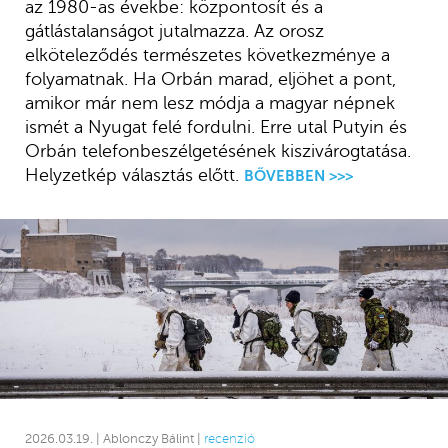
az 1980-as évekbe: központosít és a
gátlástalanságot jutalmazza. Az orosz
elköteleződés természetes következménye a
folyamatnak. Ha Orbán marad, eljöhet a pont,
amikor már nem lesz módja a magyar népnek
ismét a Nyugat felé fordulni. Erre utal Putyin és
Orbán telefonbeszélgetésének kiszivárogtatása.
Helyzetkép választás előtt.
BŐVEBBEN >>>
2026.03.19. | Ablonczy Bálint |
recenzió