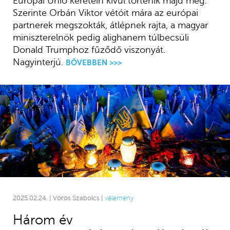
Európai Unió keretein kívül történik majd meg.
Szerinte Orbán Viktor vétóit mára az európai
partnerek megszokták, átlépnek rajta, a magyar
miniszterelnök pedig alighanem túlbecsüli
Donald Trumphoz fűződő viszonyát.
Nagyinterjú.
BŐVEBBEN >>>
2025.02.24. | Vörös Szabolcs |
vélemény
Három év