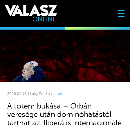
☰
2026.04.14. | Laky Zoltán |
sztori
A totem bukása – Orbán
veresége után dominóhatástól
tarthat az illiberális internacionálé