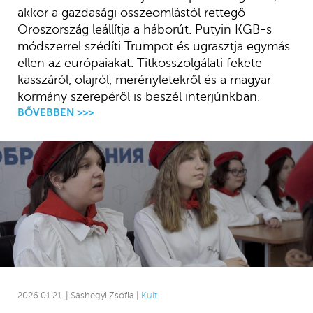
akkor a gazdasági összeomlástól rettegő
Oroszország leállítja a háborút. Putyin KGB-s
módszerrel szédíti Trumpot és ugrasztja egymás
ellen az európaiakat. Titkosszolgálati fekete
kasszáról, olajról, merényletekről és a magyar
kormány szerepéről is beszél interjúnkban.
BŐVEBBEN >>>
2026.01.21. | Sashegyi Zsófia |
Kult