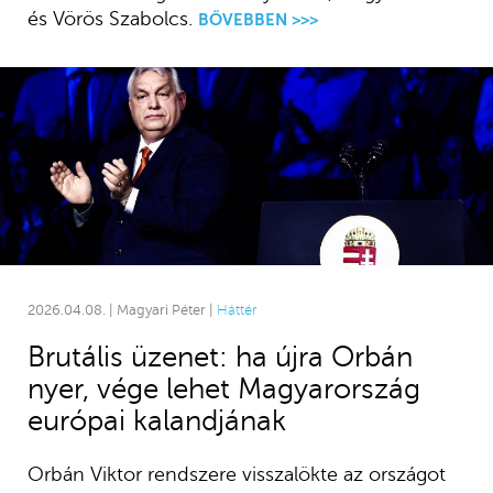
és Vörös Szabolcs.
BŐVEBBEN >>>
2026.04.08. | Magyari Péter |
Háttér
Brutális üzenet: ha újra Orbán
nyer, vége lehet Magyarország
európai kalandjának
Orbán Viktor rendszere visszalökte az országot