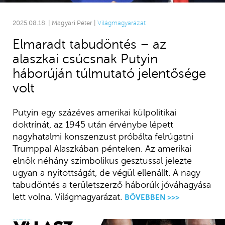
2025.08.18. | Magyari Péter |
Világmagyarázat
Elmaradt tabudöntés – az
alaszkai csúcsnak Putyin
háborúján túlmutató jelentősége
volt
Putyin egy százéves amerikai külpolitikai
doktrínát, az 1945 után érvénybe lépett
nagyhatalmi konszenzust próbálta felrúgatni
Trumppal Alaszkában pénteken. Az amerikai
elnök néhány szimbolikus gesztussal jelezte
ugyan a nyitottságát, de végül ellenállt. A nagy
tabudöntés a területszerző háborúk jóváhagyása
lett volna. Világmagyarázat.
BŐVEBBEN >>>