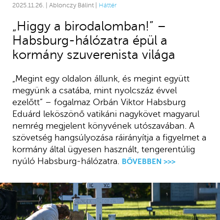
2025.11.26. | Ablonczy Bálint |
Háttér
„Higgy a birodalomban!” –
Habsburg-hálózatra épül a
kormány szuverenista világa
„Megint egy oldalon állunk, és megint együtt
megyünk a csatába, mint nyolcszáz évvel
ezelőtt” – fogalmaz Orbán Viktor Habsburg
Eduárd leköszönő vatikáni nagykövet magyarul
nemrég megjelent könyvének utószavában. A
szövetség hangsúlyozása ráirányítja a figyelmet a
kormány által ügyesen használt, tengerentúlig
nyúló Habsburg-hálózatra.
BŐVEBBEN >>>