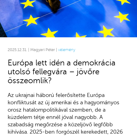
2025.12.31. | Magyari Péter |
vélemény
Európa lett idén a demokrácia
utolsó fellegvára – jövőre
összeomlik?
Az ukrajnai háború felerősítette Európa
konfliktusát az új amerikai és a hagyományos
orosz hatalompolitikával szemben, de a
küzdelem tétje ennél jóval nagyobb. A
szabadság megőrzése a közeljövő legfőbb
kihívása. 2025-ben forgószél kerekedett, 2026