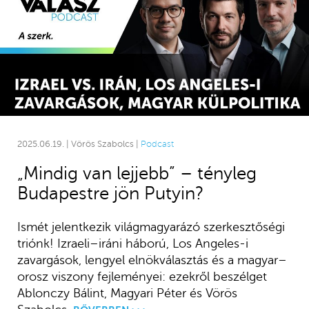
2025.06.19. | Vörös Szabolcs |
Podcast
„Mindig van lejjebb” – tényleg
Budapestre jön Putyin?
Ismét jelentkezik világmagyarázó szerkesztőségi
triónk! Izraeli–iráni háború, Los Angeles-i
zavargások, lengyel elnökválasztás és a magyar–
orosz viszony fejleményei: ezekről beszélget
Ablonczy Bálint, Magyari Péter és Vörös