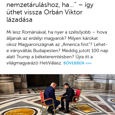
nemzetáruláshoz, ha…” – így
üthet vissza Orbán Viktor
lázadása
Mi lesz Romániával, ha nyer a szélsőjobb – hova
álljanak az erdélyi magyarok? Milyen károkat
okoz Magyarországnak az „America first”? Lehet-
e irányváltás Budapesten? Meddig jutott 100 nap
alatt Trump a béketeremtésben? Újra itt a
világmagyarázó HetiVálasz.
BŐVEBBEN >>>