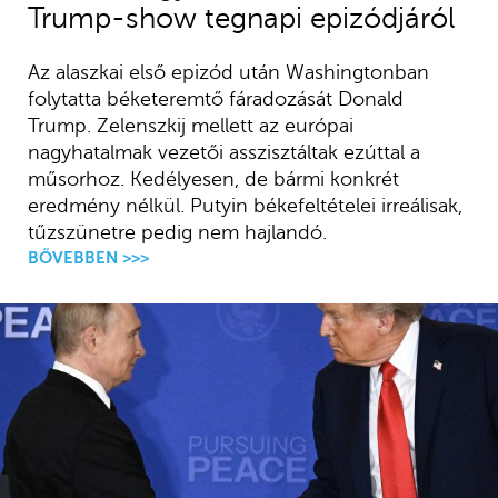
Trump-show tegnapi epizódjáról
Az alaszkai első epizód után Washingtonban
folytatta béketeremtő fáradozását Donald
Trump. Zelenszkij mellett az európai
nagyhatalmak vezetői asszisztáltak ezúttal a
műsorhoz. Kedélyesen, de bármi konkrét
eredmény nélkül. Putyin békefeltételei irreálisak,
tűzszünetre pedig nem hajlandó.
BŐVEBBEN >>>