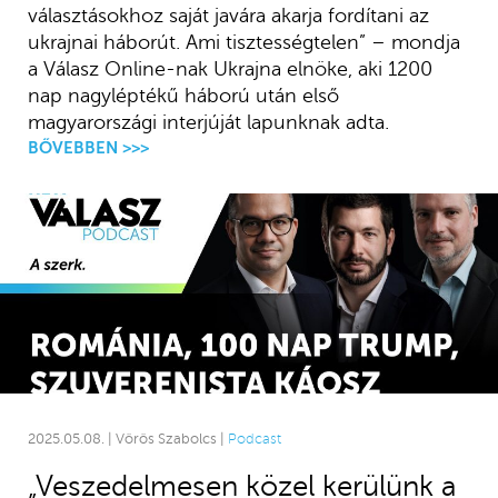
választásokhoz saját javára akarja fordítani az
ukrajnai háborút. Ami tisztességtelen” – mondja
a Válasz Online-nak Ukrajna elnöke, aki 1200
nap nagyléptékű háború után első
magyarországi interjúját lapunknak adta.
BŐVEBBEN >>>
2025.05.08. | Vörös Szabolcs |
Podcast
„Veszedelmesen közel kerülünk a