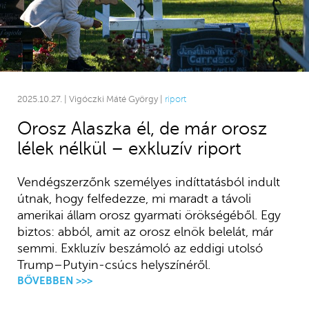
2025.10.27. | Vigóczki Máté György |
riport
Orosz Alaszka él, de már orosz
lélek nélkül – exkluzív riport
Vendégszerzőnk személyes indíttatásból indult
útnak, hogy felfedezze, mi maradt a távoli
amerikai állam orosz gyarmati örökségéből. Egy
biztos: abból, amit az orosz elnök belelát, már
semmi. Exkluzív beszámoló az eddigi utolsó
Trump–Putyin-csúcs helyszínéről.
BŐVEBBEN >>>