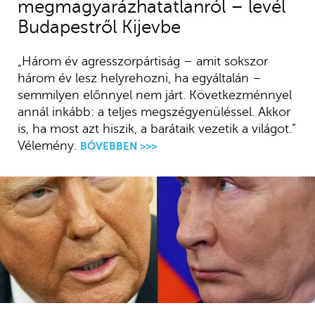
megmagyarázhatatlanról – levél
Budapestről Kijevbe
„Három év agresszorpártiság – amit sokszor
három év lesz helyrehozni, ha egyáltalán –
semmilyen előnnyel nem járt. Következménnyel
annál inkább: a teljes megszégyenüléssel. Akkor
is, ha most azt hiszik, a barátaik vezetik a világot.”
Vélemény.
BŐVEBBEN >>>