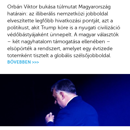
Orbán Viktor bukása túlmutat Magyarország
határain: az illiberális nemzetközi jobboldal
elveszítette legfőbb hivatkozási pontját, azt a
politikust, akit Trump köre is a nyugati civilizáció
védőbástyájaként ünnepelt. A magyar választók
– két nagyhatalom támogatása ellenében –
elsöpörték a rendszert, amelyet egy évtizede
totemként tisztelt a globális szélsőjobboldal.
BŐVEBBEN >>>