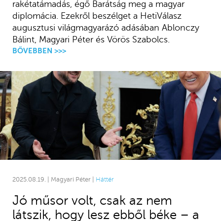
rakétatámadás, égő Barátság meg a magyar
diplomácia. Ezekről beszélget a HetiVálasz
augusztusi világmagyarázó adásában Ablonczy
Bálint, Magyari Péter és Vörös Szabolcs.
BŐVEBBEN >>>
2025.08.19. | Magyari Péter |
Háttér
Jó műsor volt, csak az nem
látszik, hogy lesz ebből béke – a