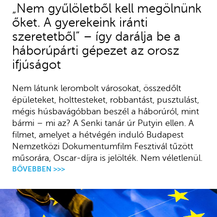
„Nem gyűlöletből kell megölnünk
őket. A gyerekeink iránti
szeretetből” – így darálja be a
háborúpárti gépezet az orosz
ifjúságot
Nem látunk lerombolt városokat, összedőlt
épületeket, holttesteket, robbantást, pusztulást,
mégis húsbavágóbban beszél a háborúról, mint
bármi – mi az? A Senki tanár úr Putyin ellen. A
filmet, amelyet a hétvégén induló Budapest
Nemzetközi Dokumentumfilm Fesztivál tűzött
műsorára, Oscar-díjra is jelölték. Nem véletlenül.
BŐVEBBEN >>>