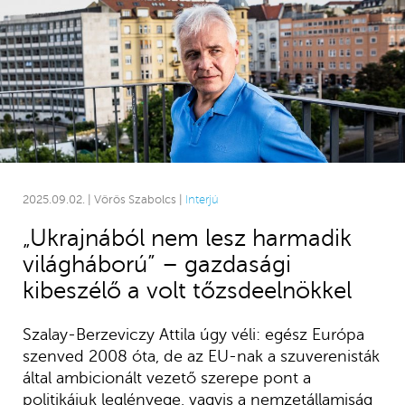
2025.09.02. | Vörös Szabolcs |
Interjú
„Ukrajnából nem lesz harmadik
világháború” – gazdasági
kibeszélő a volt tőzsdeelnökkel
Szalay-Berzeviczy Attila úgy véli: egész Európa
szenved 2008 óta, de az EU-nak a szuverenisták
által ambicionált vezető szerepe pont a
politikájuk leglényege, vagyis a nemzetállamiság