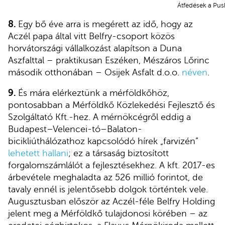
Átfedések a Pusk
8.
Egy bő éve arra is megérett az idő, hogy az
Aczél papa által vitt Belfry-csoport közös
horvátországi vállalkozást alapítson a Duna
Aszfalttal – praktikusan Eszéken, Mészáros Lőrinc
második otthonában – Osijek Asfalt d.o.o.
néven
.
9.
És mára elérkeztünk a mérföldkőhöz,
pontosabban a Mérföldkő Közlekedési Fejlesztő és
Szolgáltató Kft.-hez. A mérnökcégről eddig a
Budapest–Velencei-tó–Balaton-
bicikliúthálózathoz kapcsolódó hírek „farvizén”
lehetett hallani
; ez a társaság biztosított
forgalomszámlálót a fejlesztésekhez. A kft. 2017-es
árbevétele meghaladta az 526 millió forintot, de
tavaly ennél is jelentősebb dolgok történtek vele.
Augusztusban először az Aczél-féle Belfry Holding
jelent meg a Mérföldkő tulajdonosi körében – az