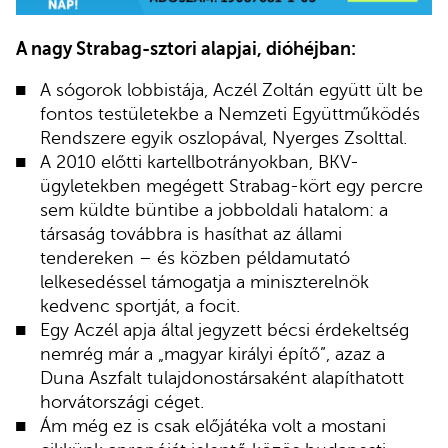
A nagy Strabag-sztori alapjai, dióhéjban:
A sógorok lobbistája, Aczél Zoltán együtt ült be
fontos testületekbe a Nemzeti Együttműködés
Rendszere egyik oszlopával, Nyerges Zsolttal.
A 2010 előtti kartellbotrányokban, BKV-
ügyletekben megégett Strabag-kört egy percre
sem küldte büntibe a jobboldali hatalom: a
társaság továbbra is hasíthat az állami
tendereken – és közben példamutató
lelkesedéssel támogatja a miniszterelnök
kedvenc sportját, a focit.
Egy Aczél apja által jegyzett bécsi érdekeltség
nemrég már a „magyar királyi építő”, azaz a
Duna Aszfalt tulajdonostársaként alapíthatott
horvátországi céget.
Ám még ez is csak előjátéka volt a mostani