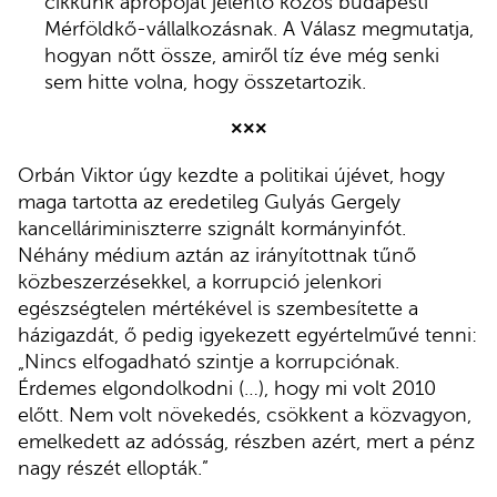
cikkünk apropóját jelentő közös budapesti
Mérföldkő-vállalkozásnak. A Válasz megmutatja,
hogyan nőtt össze, amiről tíz éve még senki
sem hitte volna, hogy összetartozik.
×××
Orbán Viktor úgy kezdte a politikai újévet, hogy
maga tartotta az eredetileg Gulyás Gergely
kancelláriminiszterre szignált kormányinfót.
Néhány médium aztán az irányítottnak tűnő
közbeszerzésekkel, a korrupció jelenkori
egészségtelen mértékével is szembesítette a
házigazdát, ő pedig igyekezett egyértelművé tenni:
„
Nincs elfogadható szintje a korrupciónak.
Érdemes elgondolkodni (…), hogy mi volt 2010
előtt. Nem volt növekedés, csökkent a közvagyon,
emelkedett az adósság, részben azért, mert a pénz
nagy részét ellopták.”