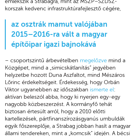
emlékszik a Strabagra, mint az MSZP–SZDSZ-
korszak kedvenc infrastruktúrafejlesztő cégére,
az osztrák mamut valójában
2015–2016-ra vált a magyar
építőipar igazi bajnokává
– csoportszintű árbevételben
megelőzve
mind a
Közgépet, mind a
„simicskátlanítás” jegyében
helyzetbe hozott Duna Aszfaltot, mind Mészáros
Lőrinc érdekeltségeit. Érdekesség, hogy Orbán
Viktor ugyanebben az időszakban
ismerte el
:
aktívan beleszól abba, hogy ki nyerjen egy-egy
nagyobb közbeszerzést.
A kormányfő tehát
biztosan értesült arról, hogy a 2010 előtti
kartellezések, pártfinanszírozásgyanús umbuldák
egyik főszereplője, a Strabag jobban hasít a magyar
állami tendereken, mint a „komcsik” idején. A bécsi