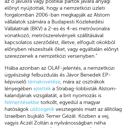
az ő javukra vagy politikai pártok javára anyagi
előnyt nyújtottak, hogy a nemzetközi üzleti
forgalomban 2006-ban megkapják az Alstom
vállalatok számára a Budapesti Közlekedési
Vállalatnak (BKV) a 2-es és 4-es metróvonalra
vonatkozó, metrószerelvények szállításával
kapcsolatos szerződést, illetve, elfogult okokból
előnyben részesítsék őket, vagy egyáltalán előnyt
szerezzenek a nemzetközi versenyben.”
Hiába azonban az OLAF-jelentés, a nemzetközi
ügyészségi felbuzdulás és Jávor Benedek EP-
képviselő
témakövetése
, mára az osztrákok
lényegében
ejtették
a Strabag-lobbisták Alstom-
kalandjának vizsgálatát, a brit nyomozás is
felmentésekbe
torkollt, egyedül a magyar
hatóságok
üldözgetik
vesztegetés miatt az állítólag
Izraelben bujkáló Terner Gézát. Közben a vej,
vagyis Aczél Zoltán a nyilvánosságban néha