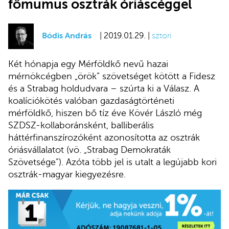
főmumus osztrák óriáscéggel
Bódis András
| 2019.01.29. |
sztori
Két hónapja egy Mérföldkő nevű hazai
mérnökcégben „örök” szövetséget kötött a Fidesz
és a Strabag holdudvara – szúrta ki a Válasz. A
koalíciókötés valóban gazdaságtörténeti
mérföldkő, hiszen bő tíz éve Kövér László még
SZDSZ-kollaboránsként, balliberális
háttérfinanszírozóként azonosította az osztrák
óriásvállalatot (vö. „Strabag Demokraták
Szövetsége”). Azóta több jel is utalt a legújabb kori
osztrák-magyar kiegyezésre.