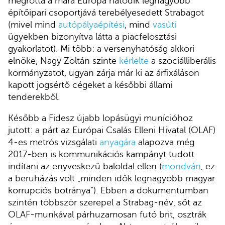
megrótta a mára Európa hatodik legnagyobb
építőipari csoportjává terebélyesedett Strabagot
(mivel mind
autópályaépítési
, mind
vasúti
ügyekben bizonyítva látta a piacfelosztási
gyakorlatot). Mi több: a versenyhatóság akkori
elnöke, Nagy Zoltán szinte
kérlelte
a szociálliberális
kormányzatot, ugyan zárja már ki az árfixáláson
kapott jogsértő cégeket a későbbi állami
tenderekből.
Később a Fidesz újabb lopásügyi munícióhoz
jutott: a párt az Európai Csalás Elleni Hivatal (OLAF)
4-es metrós vizsgálati
anyagára
alapozva még
2017-ben is kommunikációs kampányt tudott
indítani az enyveskezű baloldal ellen (
mondván
, ez
a beruházás volt „minden idők legnagyobb magyar
korrupciós botránya”). Ebben a dokumentumban
szintén többször szerepel a Strabag-név, sőt az
OLAF-munkával párhuzamosan futó brit, osztrák