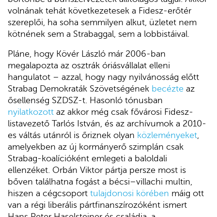
volnának tehát következetesek a Fidesz-erőtér
szereplői, ha soha semmilyen alkut, üzletet nem
kötnének sem a Strabaggal, sem a lobbistáival.
Pláne, hogy Kövér László már 2006-ban
megalapozta az osztrák óriásvállalat elleni
hangulatot – azzal, hogy nagy nyilvánosság előtt
Strabag Demokraták Szövetségének
becézte
az
ősellenség SZDSZ-t. Hasonló tónusban
nyilatkozott
az akkor még csak fővárosi Fidesz-
listavezető Tarlós István, és az archívumok a 2010-
es váltás utánról is őriznek olyan
közleményeket
,
amelyekben az új kormányerő szimplán csak
Strabag-koalícióként emlegeti a baloldali
ellenzéket. Orbán Viktor pártja persze most is
bőven találhatna fogást a bécsi–villachi multin,
hiszen a cégcsoport
tulajdonosi körében
máig ott
van a régi liberális pártfinanszírozóként ismert
Hans Peter Haselsteiner és családja, a