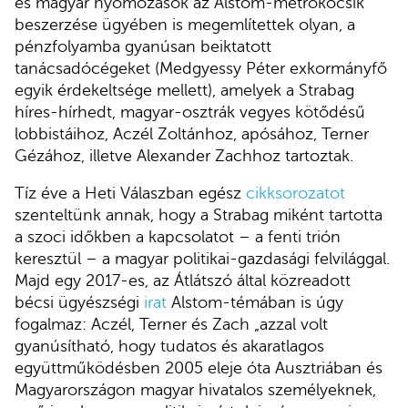
és magyar nyomozások az Alstom-metrókocsik
beszerzése ügyében is megemlítettek olyan, a
pénzfolyamba gyanúsan beiktatott
tanácsadócégeket (Medgyessy Péter exkormányfő
egyik érdekeltsége mellett), amelyek a Strabag
híres-hírhedt, magyar-osztrák vegyes kötődésű
lobbistáihoz, Aczél Zoltánhoz, apósához, Terner
Gézához, illetve Alexander Zachhoz tartoztak.
Tíz éve a Heti Válaszban egész
cikksorozatot
szenteltünk annak, hogy a Strabag miként tartotta
a szoci időkben a kapcsolatot – a fenti trión
keresztül – a magyar politikai-gazdasági felvilággal.
Majd egy 2017-es, az Átlátszó által közreadott
bécsi ügyészségi
irat
Alstom-témában is úgy
fogalmaz: Aczél, Terner és Zach „azzal volt
gyanúsítható, hogy tudatos és akaratlagos
együttműködésben 2005 eleje óta Ausztriában és
Magyarországon magyar hivatalos személyeknek,