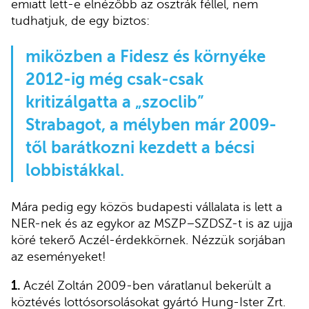
emiatt lett-e elnézőbb az osztrák féllel, nem
tudhatjuk, de egy biztos:
miközben a Fidesz és környéke
2012-ig még csak-csak
kritizálgatta a „szoclib”
Strabagot, a mélyben már 2009-
től barátkozni kezdett a bécsi
lobbistákkal.
Mára pedig egy közös budapesti vállalata is lett a
NER-nek és az egykor az MSZP–SZDSZ-t is az ujja
köré tekerő Aczél-érdekkörnek. Nézzük sorjában
az eseményeket!
1.
Aczél Zoltán 2009-ben váratlanul bekerült a
köztévés lottósorsolásokat gyártó Hung-Ister Zrt.