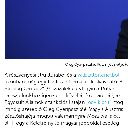
Oleg Gyeripaszka, Putyin jóbarátja. F
A részvényesi struktúrából és a
vállalattörténetből
azonban még egy fontos információ kiolvasható. A
Strabag Group 25,9 százaléka a Vlagyimir Putyin
orosz elnökhöz igen-igen közel álló oligarcháé, az
Egyesült Államok szankciós listáján
„egy kicsit”
még
mindig szereplő Oleg Gyeripaszkáé. Vagyis Ausztria
zászlóshajója mögött valamennyire Moszkva is ott
áll.
Hogy a Keletre nyitó magyar jobboldal esetleg