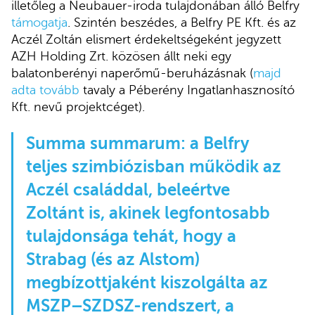
illetőleg a Neubauer-iroda tulajdonában álló Belfry
támogatja
. Szintén beszédes, a Belfry PE Kft. és az
Aczél Zoltán elismert érdekeltségeként jegyzett
AZH Holding Zrt. közösen állt neki egy
balatonberényi naperőmű-beruházásnak (
majd
adta tovább
tavaly a Péberény Ingatlanhasznosító
Kft. nevű projektcéget).
Summa summarum: a Belfry
teljes szimbiózisban működik az
Aczél családdal, beleértve
Zoltánt is, akinek legfontosabb
tulajdonsága tehát, hogy a
Strabag (és az Alstom)
megbízottjaként kiszolgálta az
MSZP–SZDSZ-rendszert, a