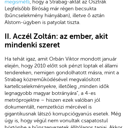
megismétli
, hogy a Strabag-aktát az Osztrák
Legfelsőbb Bíróság már régen becsukta
(bűncselekmény hiányában), illetve ő aztán
Alstom-ügyben is patyolat tiszta.
II. Aczél Zoltán: az ember, akit
mindenki szeret
Ha tehát igaz, amit Orbán Viktor mondott január
elején, hogy 2010 előtt sok pénzt loptak el állami
tendereken, nemigen gondolhatott másra, mint a
Strabag közreműködésével megvalósított
kartellcselekményekre, illetőleg „minden idők
legnagyobb magyar botrányára”, a 4-es
metróprojektre – hiszen ezek valóban jól
dokumentált, nemzetközi mércével is
gigantikusnak látszó korrupciógyanús esetek. Még
úgy is, hogy végül nem vonultak csapatostul
börtönbe a bűnszervezetek állítólagos tagjai. Akkor