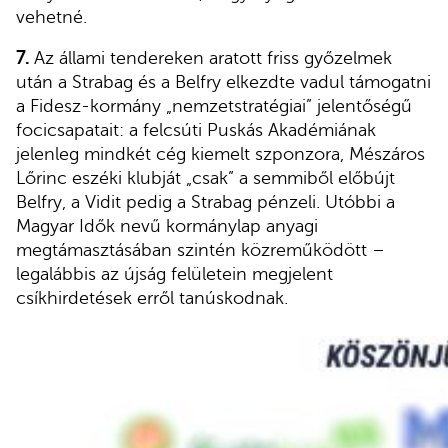
vehetné.
7.
Az állami tendereken aratott friss győzelmek
után a Strabag és a Belfry elkezdte vadul támogatni
a Fidesz-kormány „nemzetstratégiai” jelentőségű
focicsapatait: a felcsúti Puskás Akadémiának
jelenleg mindkét cég kiemelt szponzora, Mészáros
Lőrinc eszéki klubját „csak” a semmiből előbújt
Belfry, a Vidit pedig a Strabag pénzeli. Utóbbi a
Magyar Idők nevű kormánylap anyagi
megtámasztásában szintén közreműködött –
legalábbis az újság felületein megjelent
csíkhirdetések erről tanúskodnak.