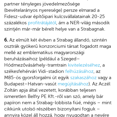
partner tényleges jövedelmezősége
(bevételarányos nyeresége) persze elmarad a
Fidesz-udvar építőipari kulcsvállalatainak 20-25
százalékos
profitrátájától
, ám a NER-világ második
szintjén már-már bérelt helye van a Strabagnak.
6.
Az elmúlt két évben a Strabag állandó, szintén
osztrák gyökerű konzorciumi társat fogadott maga
mellé az emblematikus magyarországi
beruházásaihoz (például a Szeged–
Hódmezővásárhely-tramtrain
kivitelezéséhez
, a
székesfehérvári Vidi-stadion
felhúzásához
, az
M85-ös gyorsforgalmi út egyik
szakaszához
vagy a
Budapest–Hatvan-vasút
megújításához
). Az Aczél
Zoltán apja által vezetett, korábban teljesen
ismeretlen Belfry PE Kft.-ről van szó, amely bár
papíron nem a Strabag-lobbista fiúé, mégis – mint
cikkünk utolsó részében bizonyítani fogjuk –
annyira közel áll hozzá, hogy nyugodtan a nevére