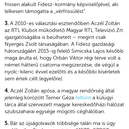
frissen alakult Fidesz-kormány képviselőjével, aki
lelkesen támogatta a „vérfrissülést”.
3.
A 2010-es választási esztendőben Aczél Zoltán
az RTL Klubot működtető Magyar RTL Televízió Zrt.
igazgatóságába is beülhetett – megint csak
Nyerges Zsolt társaságában. A Fidesz gazdasági
hátországáért 2015-ig felelő Simicska Lajos később
maga árulta el, hogy Orbán Viktor régi terve volt a
német hátterű csatorna megszerzése, de végül a
nyolc-kilenc évvel ezelőtti és a későbbi kísérletek
sem értek célt (egyelőre).
4.
Aczél Zoltán apósa, a magyar rendőrség által
jelenleg körözött Terner Géza
feltűnt
a külügyi
tárca által szervezett magyar kereskedőházi hálózat
szubszaharai egysége mögötti céghálóban.
5.
Bár az újságolvasók többsége talán ma is úgy