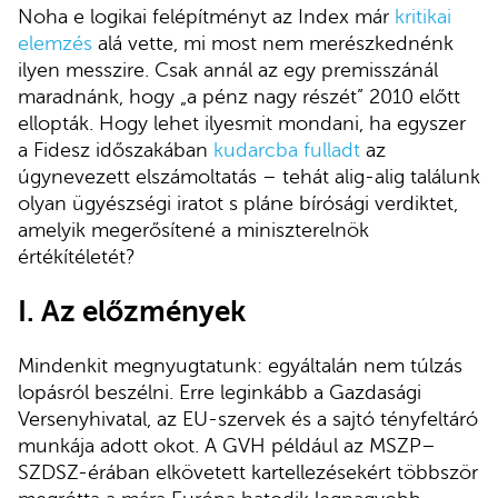
Noha e logikai felépítményt az Index már
kritikai
elemzés
alá vette, mi most nem merészkednénk
ilyen messzire. Csak annál az egy premisszánál
maradnánk, hogy „a pénz nagy részét” 2010 előtt
ellopták. Hogy lehet ilyesmit mondani, ha egyszer
a Fidesz időszakában
kudarcba fulladt
az
úgynevezett elszámoltatás – tehát alig-alig találunk
olyan ügyészségi iratot s pláne bírósági verdiktet,
amelyik megerősítené a miniszterelnök
értékítéletét?
I. Az előzmények
Mindenkit megnyugtatunk: egyáltalán nem túlzás
lopásról beszélni. Erre leginkább a Gazdasági
Versenyhivatal, az EU-szervek és a sajtó tényfeltáró
munkája adott okot. A GVH például az MSZP–
SZDSZ-érában elkövetett kartellezésekért többször