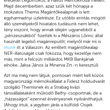
eredetei cégbirtokos, a Flavus Mérnökiroda mellett.
Majd decemberben, azaz szűk két hónapja a
titokzatos Themis Magántőkealapnak is lett
egyharmadnyi üzletrésze. Ez utóbbi entitás mögött
álló személyekről hivatalos tudásunk nem lehet,
tény viszont, hogy annak idején ugyanebből a
„pénzeszsákból” fizették ki a Mészáros Lőrinc által
használt legelső magánrepülőt, melyről már mi is
írtunk
itt a Válaszon. Az említett magántőkealap
NER-illatúságát csak fokozza, hogy kezelője nem
más, mint a felcsúti milliárdos MKB Bankjának
elnöke, Jaksa János (a Minerva Zrt.-n keresztül).
Azt ma még nem látjuk, pontosan miért kell közös
magyarországi mérnökvállalat a Fidesz holdudvarát
szolgáló Themisnek és a Strabag kvázi
társvállalataként működő Belfry-csoportnak, de a
„házasságot” ezennel érvényesnek nyilváníthatjuk.
(Ahogy írtuk, a jegyben járás a külföldi Osijek