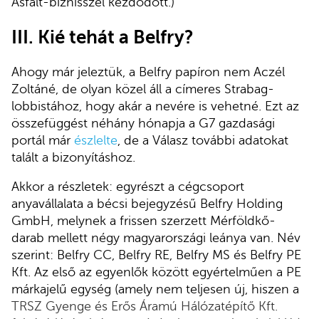
Asfalt-biznisszel kezdődött.)
III. Kié tehát a Belfry?
Ahogy már jeleztük, a Belfry papíron nem Aczél
Zoltáné, de olyan közel áll a címeres Strabag-
lobbistához, hogy akár a nevére is vehetné. Ezt az
összefüggést néhány hónapja a G7 gazdasági
portál már
észlelte
, de a Válasz további adatokat
talált a bizonyításhoz.
Akkor a részletek: egyrészt a cégcsoport
anyavállalata a bécsi bejegyzésű Belfry Holding
GmbH, melynek a frissen szerzett Mérföldkő-
darab mellett négy magyarországi leánya van. Név
szerint: Belfry CC, Belfry RE, Belfry MS és Belfry PE
Kft. Az első az egyenlők között egyértelműen a PE
márkajelű egység (amely nem teljesen új, hiszen a
TRSZ Gyenge és Erős Áramú Hálózatépítő Kft.