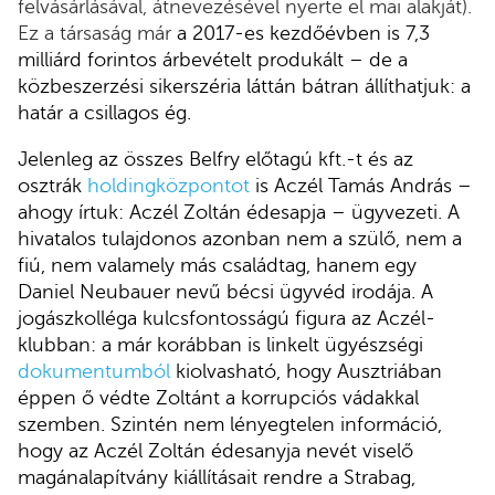
felvásárlásával, átnevezésével nyerte el mai alakját).
Ez a társaság már
a 2017-es kezdőévben is 7,3
milliárd forintos árbevételt produkált – de a
közbeszerzési sikerszéria láttán bátran állíthatjuk: a
határ a csillagos ég.
Jelenleg az összes Belfry előtagú kft.-t és az
osztrák
holdingközpontot
is Aczél Tamás András –
ahogy írtuk: Aczél Zoltán édesapja – ügyvezeti. A
hivatalos tulajdonos azonban nem a szülő, nem a
fiú, nem valamely más családtag, hanem egy
Daniel Neubauer nevű bécsi ügyvéd irodája. A
jogászkolléga kulcsfontosságú figura az Aczél-
klubban: a már korábban is linkelt ügyészségi
dokumentumból
kiolvasható, hogy Ausztriában
éppen ő védte Zoltánt a korrupciós vádakkal
szemben. Szintén nem lényegtelen információ,
hogy az Aczél Zoltán édesanyja nevét viselő
magánalapítvány kiállításait rendre a Strabag,