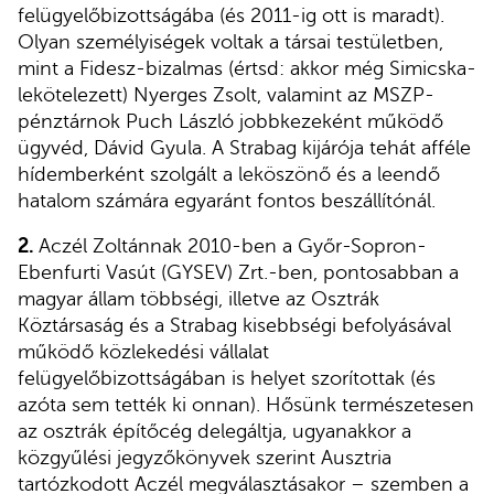
felügyelőbizottságába (és 2011-ig ott is maradt).
Olyan személyiségek voltak a társai testületben,
mint a Fidesz-bizalmas (értsd: akkor még Simicska-
lekötelezett) Nyerges Zsolt, valamint az MSZP-
pénztárnok Puch László jobbkezeként működő
ügyvéd, Dávid Gyula. A Strabag kijárója tehát afféle
hídemberként szolgált a leköszönő és a leendő
hatalom számára egyaránt fontos beszállítónál.
2.
Aczél Zoltánnak 2010-ben a Győr-Sopron-
Ebenfurti Vasút (GYSEV) Zrt.-ben, pontosabban a
magyar állam többségi, illetve az Osztrák
Köztársaság és a Strabag kisebbségi befolyásával
működő közlekedési vállalat
felügyelőbizottságában is helyet szorítottak (és
azóta sem tették ki onnan). Hősünk természetesen
az osztrák építőcég delegáltja, ugyanakkor a
közgyűlési jegyzőkönyvek szerint Ausztria
tartózkodott Aczél megválasztásakor – szemben a