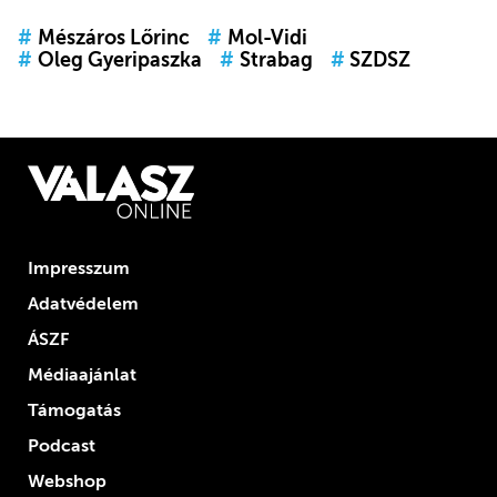
#
Mészáros Lőrinc
#
Mol-Vidi
#
Oleg Gyeripaszka
#
Strabag
#
SZDSZ
Impresszum
Adatvédelem
ÁSZF
Médiaajánlat
Támogatás
Podcast
Webshop