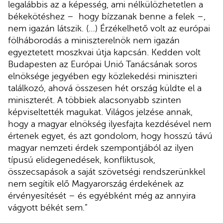
legalábbis az a képesség, ami nélkülözhetetlen a
békekötéshez – hogy bízzanak benne a felek –,
nem igazán látszik. (…) Érzékelhető volt az európai
fölháborodás a miniszterelnök nem igazán
egyeztetett moszkvai útja kapcsán. Kedden volt
Budapesten az Európai Unió Tanácsának soros
elnöksége jegyében egy közlekedési miniszteri
találkozó, ahová összesen hét ország küldte el a
miniszterét. A többiek alacsonyabb szinten
képviseltették magukat. Világos jelzése annak,
hogy a magyar elnökség ilyesfajta kezdésével nem
értenek egyet, és azt gondolom, hogy hosszú távú
magyar nemzeti érdek szempontjából az ilyen
típusú elidegenedések, konfliktusok,
összecsapások a saját szövetségi rendszerünkkel
nem segítik elő Magyarország érdekének az
érvényesítését – és egyébként még az annyira
vágyott békét sem.”