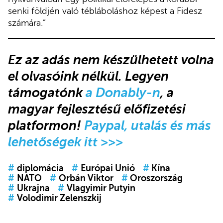
senki földjén való tébláboláshoz képest a Fidesz
számára.”
Ez az adás
nem készülhetett volna
el olvasóink nélkül.
Legyen
támogatónk
a Donably-n
, a
magyar fejlesztésű előfizetési
platformon!
Paypal, utalás és más
lehetőségek itt >>>
#
diplomácia
#
Európai Unió
#
Kína
#
NATO
#
Orbán Viktor
#
Oroszország
#
Ukrajna
#
Vlagyimir Putyin
#
Volodimir Zelenszkij