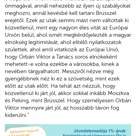
önmagával, annál nehezebb az ilyen új szabályokat
meghozni, annál kevésbé kell tartani Brüsszel
erejétől. Ezek az utak semmi mást nem váltottak ki
közvetlenül, mint egy nagyon éles vitát az Európai
Unión belül, ahol ismét megkérdőjelezték a magyar
elnökség legitimitását, ahol elítélő nyilatkozatok
születtek, ahol arról vitatkozik az Európai Unió,
hogy Orbán Viktor a Tanács soros elnökeként
mehetett-e volna ezekbe a városokba, kinek a
nevében tárgyalhatott. Messziről nézve még
gyengébbnek néz ki ez a szövetség, mint ezek
előtt az utak előtt. Ha tehát azt nézzük, hogy
közvetlenül ki járt jól, akkor sokkal inkább Moszkva
és Peking, mint Brüsszel. Hogy személyesen Orbán
Viktor mennyire járt jól, az hosszabb távon fog
kiderülni.”