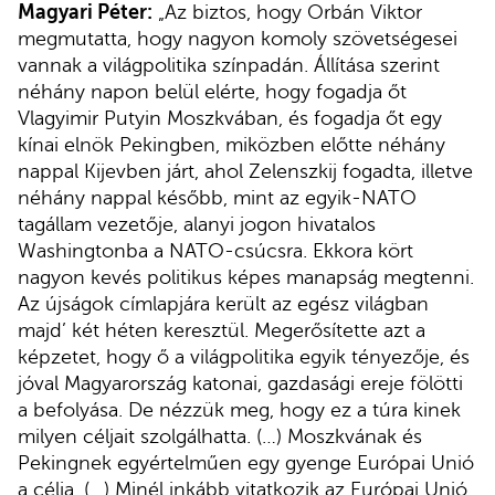
Magyari Péter:
„Az biztos, hogy Orbán Viktor
megmutatta, hogy nagyon komoly szövetségesei
vannak a világpolitika színpadán. Állítása szerint
néhány napon belül elérte, hogy fogadja őt
Vlagyimir Putyin Moszkvában, és fogadja őt egy
kínai elnök Pekingben, miközben előtte néhány
nappal Kijevben járt, ahol Zelenszkij fogadta, illetve
néhány nappal később, mint az egyik-NATO
tagállam vezetője, alanyi jogon hivatalos
Washingtonba a NATO-csúcsra. Ekkora kört
nagyon kevés politikus képes manapság megtenni.
Az újságok címlapjára került az egész világban
majd’ két héten keresztül. Megerősítette azt a
képzetet, hogy ő a világpolitika egyik tényezője, és
jóval Magyarország katonai, gazdasági ereje fölötti
a befolyása. De nézzük meg, hogy ez a túra kinek
milyen céljait szolgálhatta. (…) Moszkvának és
Pekingnek egyértelműen egy gyenge Európai Unió
a célja. (…) Minél inkább vitatkozik az Európai Unió