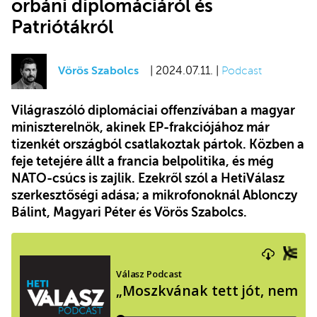
orbáni diplomáciáról és
Patriótákról
Vörös Szabolcs
| 2024.07.11. |
Podcast
Világraszóló diplomáciai offenzívában a magyar
miniszterelnök, akinek EP-frakciójához már
tizenkét országból csatlakoztak pártok. Közben a
feje tetejére állt a francia belpolitika, és még
NATO-csúcs is zajlik. Ezekről szól a HetiVálasz
szerkesztőségi adása; a mikrofonoknál Ablonczy
Bálint, Magyari Péter és Vörös Szabolcs.