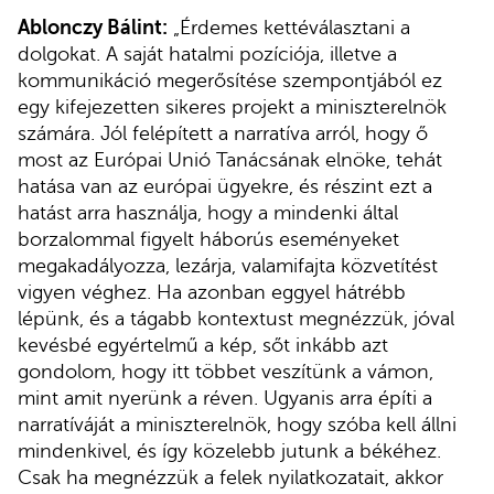
Ablonczy Bálint:
„Érdemes kettéválasztani a
dolgokat. A saját hatalmi pozíciója, illetve a
kommunikáció megerősítése szempontjából ez
egy kifejezetten sikeres projekt a miniszterelnök
számára. Jól felépített a narratíva arról, hogy ő
most az Európai Unió Tanácsának elnöke, tehát
hatása van az európai ügyekre, és részint ezt a
hatást arra használja, hogy a mindenki által
borzalommal figyelt háborús eseményeket
megakadályozza, lezárja, valamifajta közvetítést
vigyen véghez. Ha azonban eggyel hátrébb
lépünk, és a tágabb kontextust megnézzük, jóval
kevésbé egyértelmű a kép, sőt inkább azt
gondolom, hogy itt többet veszítünk a vámon,
mint amit nyerünk a réven. Ugyanis arra építi a
narratíváját a miniszterelnök, hogy szóba kell állni
mindenkivel, és így közelebb jutunk a békéhez.
Csak ha megnézzük a felek nyilatkozatait, akkor