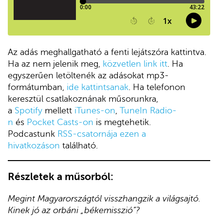
Az adás meghallgatható a fenti lejátszóra kattintva.
Ha az nem jelenik meg,
közvetlen link itt
. Ha
egyszerűen letöltenék az adásokat mp3-
formátumban,
ide kattintsanak
. Ha telefonon
keresztül csatlakoznának műsorunkra,
a
Spotify
mellett
iTunes-on
,
TuneIn Radio-
n
és
Pocket Casts-on
is megtehetik.
Podcastunk
RSS-csatornája ezen a
hivatkozáson
található.
Részletek a műsorból:
Megint Magyarországtól visszhangzik a világsajtó.
Kinek jó az orbáni „békemisszió”?