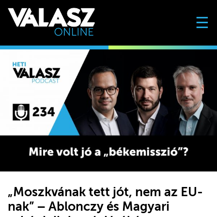
☰
„Moszkvának tett jót, nem az EU-
nak” – Ablonczy és Magyari