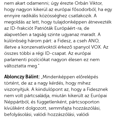
nem akart odamenni; úgy érezte Orbán Viktor,
hogy nagyon kikerül az európai fősodorból, ha egy
ennyire radikális közösséghez csatlakozik. A
megoldás az lett, hogy tulajdonképpen átnevezték
az ID-frakciót Patrióták Európáért-ra, de
alapvetően a tagság szinte ugyanaz maradt. A
különbség három párt: a Fidesz, a cseh ANO,
illetve a konzervatívoktól érkező spanyol VOX. Az
összes többi a régi ID-csapat. Az európai
parlamenti pozíciókat nagyon élesen ez nem
változtatta meg.”
Ablonczy Bálint:
„Mindenképpen előrelépés
történt, de az a nagy kérdés, hogy mihez
viszonyítjuk. A kiindulópont az, hogy a Fidesznek
nem volt pártcsaládja, miután kikerült az Európai
Néppártból, és függetlenként, pártcsoporton
kívüliként dolgozott, semmifajta hozzászólási,
befolyásolási, valódi hozzászólási, valódi