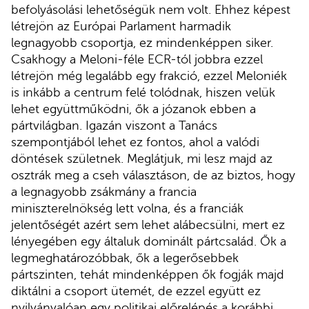
befolyásolási lehetőségük nem volt. Ehhez képest
létrejön az Európai Parlament harmadik
legnagyobb csoportja, ez mindenképpen siker.
Csakhogy a Meloni-féle ECR-tól jobbra ezzel
létrejön még legalább egy frakció, ezzel Meloniék
is inkább a centrum felé tolódnak, hiszen velük
lehet együttműködni, ők a józanok ebben a
pártvilágban. Igazán viszont a Tanács
szempontjából lehet ez fontos, ahol a valódi
döntések születnek. Meglátjuk, mi lesz majd az
osztrák meg a cseh választáson, de az biztos, hogy
a legnagyobb zsákmány a francia
miniszterelnökség lett volna, és a franciák
jelentőségét azért sem lehet alábecsülni, mert ez
lényegében egy általuk dominált pártcsalád. Ők a
legmeghatározóbbak, ők a legerősebbek
pártszinten, tehát mindenképpen ők fogják majd
diktálni a csoport ütemét, de ezzel együtt ez
nyilvánvalóan egy politikai előrelépés a korábbi