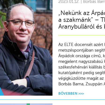
2023.01.12. | Borbás Bar
„Nekünk az Árpá
a szakmánk” – 
Aranybulláról és
Az ELTE docensét azért
metszéspontjában segíthe
Árpádok országa című, 
megjelent nagyszabású k
székesfehérvári kiállítás
kutatójaként pedig segít
végigküzdötte magát az
Borbás Barna, Zsuppán 
BŐVEBBEN >>>