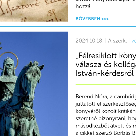
hozzá.
BŐVEBBEN >>>
2024.10.18. | A szerk. |
v
„Félresiklott kön
válasza és kollé
István-kérdésről
Berend Nóra, a cambridg
juttatott el szerkesztős
könyvéről közölt kritikán
szeretné bizonyítani, h
másodkézből átvett és me
a cikket szerző Borbás B