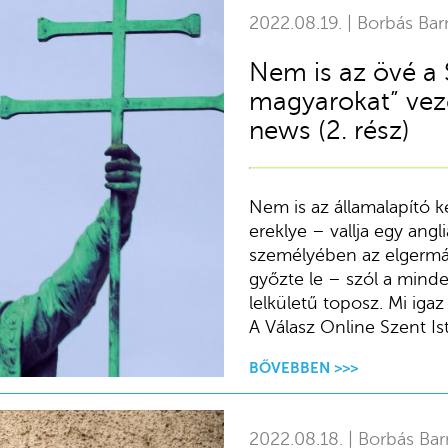
2022.08.19. | Borbás Bar
Nem is az övé a
magyarokat” vezet
news (2. rész)
Nem is az államalapító k
ereklye – vallja egy ang
személyében az elgermá
győzte le – szól a mind
lelkületű toposz. Mi igaz
A Válasz Online Szent Ist
BŐVEBBEN >>>
2022.08.18. | Borbás Bar