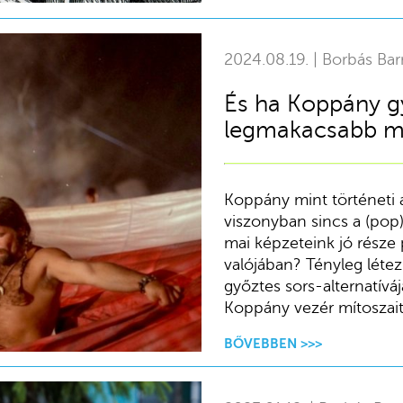
2024.08.19. | Borbás Bar
És ha Koppány g
legmakacsabb mí
Koppány mint történeti 
viszonyban sincs a (pop)k
mai képzeteink jó része 
valójában? Tényleg léte
győztes sors-alternatívá
Koppány vezér mítoszait
BŐVEBBEN >>>