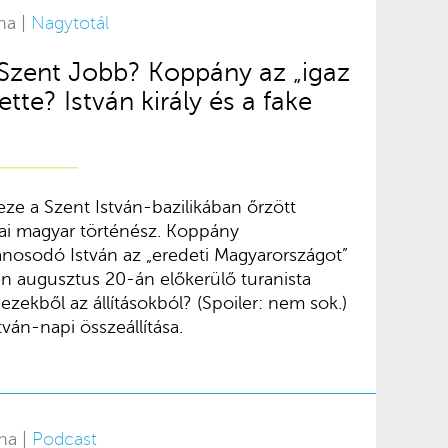
na |
Nagytotál
 Szent Jobb? Koppány az „igaz
te? István király és a fake
eze a Szent István-bazilikában őrzött
liai magyar történész. Koppány
nosodó István az „eredeti Magyarországot”
en augusztus 20-án előkerülő turanista
 ezekből az állításokból? (Spoiler: nem sok.)
ván-napi összeállítása.
na |
Podcast