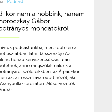
na |
Podcast
d-kor nem a hobbink, hanem
Thoroczkay Gábor
 botrányos mondatokról
 hívtuk podcastunkba, mert több téma
t tisztábban látni: társszerzője Az
kilenc hónap kényszercsúszás után
ötetnek, anno megszólalt nálunk a
 botrányáról szóló cikkben, az Árpád-kor
heti azt az összezavarodott nézőt, aki
 Aranybulla-sorozaton. Műsorvezetők:
András.