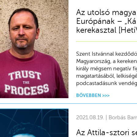
Az utolsó magyar
Európának – „Kár
kerekasztal [Heti
Szent Istvánnal kezdődött
Magyarország, a kereken
király mégsem negatív fi
magatartásából, lelkiség
podcastadásunk vendég
BŐVEBBEN >>>
2021.08.19. | Borbás Bar
Az Attila-sztori