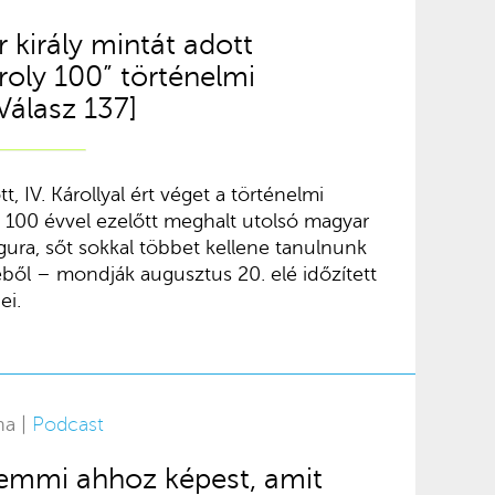
 király mintát adott
oly 100” történelmi
Válasz 137]
, IV. Károllyal ért véget a történelmi
 100 évvel ezelőtt meghalt utolsó magyar
gura, sőt sokkal többet kellene tanulnunk
éből – mondják augusztus 20. elé időzített
ei.
na |
Podcast
 semmi ahhoz képest, amit