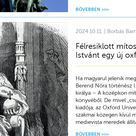
BŐVEBBEN >>>
2024.10.11. | Borbás Bar
Félresiklott míto
Istvánt egy új ox
Ha magyarul jelenik meg
Berend Nóra történész I.
királya – A középkori m
könyvéből. De mivel „cs
kiadója, az Oxford Unive
szakmai közegen kívül m
medievista meredek állítá
BŐVEBBEN >>>