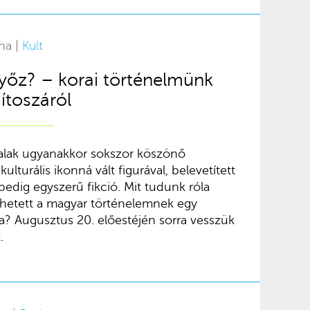
na |
Kult
yőz? – korai történelmünk
toszáról
alak ugyanakkor sokszor köszönő
ulturális ikonná vált figurával, belevetített
pedig egyszerű fikció. Mit tudunk róla
zhetett a magyar történelemnek egy
ja? Augusztus 20. előestéjén sorra vesszük
.