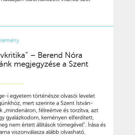
élemény
yvkritika” – Berend Nóra
gánk megjegyzése a Szent
e-i egyetem történésze olvasói levelet
égünkhöz, mert szerinte a Szent István-
k „mindenáron, félreértve és torzítva, azt
ogy gyalázkodom, keményen elferdített,
g nem értett állítások tömegével”. Írása és
arna viszonválasza alább olvasható.