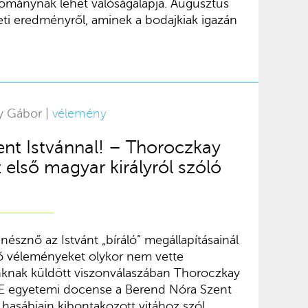
ománynak lehet valóságalapja. Augusztus
eti eredményről, aminek a bodajkiak igazán
y Gábor |
vélemény
nt Istvánnal! – Thoroczkay
 első magyar királyról szóló
nésznő az Istvánt „bíráló” megállapításainál
ő véleményeket olykor nem vette
unknak küldött viszonválaszában Thoroczkay
TE egyetemi docense a Berend Nóra Szent
hasábjain kibontakozott vitához szól