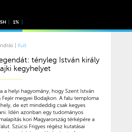
ISH
1%
ndrás |
Kult
legendát: tényleg István király
ajki kegyhelyet
a a helyi hagyomány, hogy Szent István
t a Fejér megyei Bodajkon. A falu temploma
hely, de ezt mindeddig csak kegyes
tani. Idén azonban egy tudományos
lamalapítás kori Magyarország térképére a
alut. Szücsi Frigyes régész kutatásai