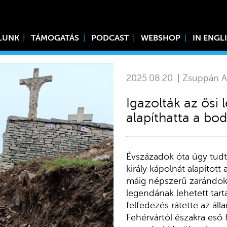
LUNK
TÁMOGATÁS
PODCAST
WEBSHOP
IN ENGL
2025.08.20. | Zsuppán A
Igazolták az ősi 
alapíthatta a bod
Évszázadok óta úgy tudt
király kápolnát alapítot
máig népszerű zarándok
legendának lehetett tar
felfedezés rátette az ál
Fehérvártól északra eső f