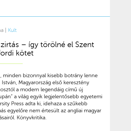
na |
Kult
szirtás – így törölné el Szent
fordi kötet
, minden bizonnyal kisebb botrány lenne
 István, Magyarország első keresztény
ítosztól a modern legendáig című új
upán” a világ egyik legjelentősebb egyetemi
rsity Press adta ki, idehaza a szűkebb
ás egyelőre nem értesült az angliai magyar
sairól. Könyvkritika.