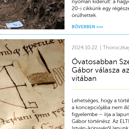
nyomán kiderült: a hagy
20-i cikkünk egy régész
örülhettek.
BŐVEBBEN >>>
2024.10.22. | Thoroczka
Óvatosabban Sze
Gábor válasza az
vitában
Lehetséges, hogy a törté
a koncepciójába nem ill
figyelembe – írja a lap
Gábor történész. Az EL
István-könyvéről lapunk 