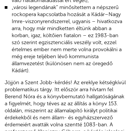
való hatalomátadással ért véget);
„városi legendának” minősítettem a népszerű
rockopera kapcsolatba hozását a Kádár–Nagy
Imre-viszonyrendszerrel, ugyanis – hivatkozva
arra, hogy már mindketten éltünk abban a
korban, igaz, költőien fiatalon – ez 1983-ban
szó szerint egzisztenciális veszély volt, ezzel
értelmes ember nem merte volna provokálni a
még ereje teljében lévő kommunista
államvezetést (különösen nem az öregedő
Kádárt).
Jöjjön a Szent Jobb-kérdés! Az ereklye kétségkívül
problematikus tárgy. Itt először arra hívtam fel
Berend Nóra és a könyvbemutató hallgatóságának
a figyelmét, hogy téves az az állítás a könyv 153.
oldalán, miszerint az államalapító királyt politikai
érdekekből és nem állam- és egyházszervező
érdemeiért avatták volna szentté 1083-ban. A