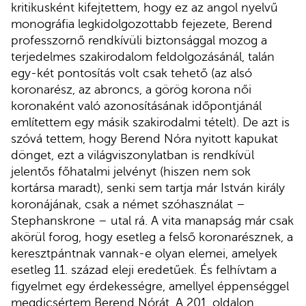
kritikusként kifejtettem, hogy ez az angol nyelvű
monográfia legkidolgozottabb fejezete, Berend
professzornő rendkívüli biztonsággal mozog a
terjedelmes szakirodalom feldolgozásánál, talán
egy-két pontosítás volt csak tehető (az alsó
koronarész, az abroncs, a görög korona női
koronaként való azonosításának időpontjánál
említettem egy másik szakirodalmi tételt). De azt is
szóvá tettem, hogy Berend Nóra nyitott kapukat
dönget, ezt a világviszonylatban is rendkívül
jelentős főhatalmi jelvényt (hiszen nem sok
kortársa maradt), senki sem tartja már István király
koronájának, csak a német szóhasználat –
Stephanskrone – utal rá. A vita manapság már csak
akörül forog, hogy esetleg a felső koronarésznek, a
keresztpántnak vannak-e olyan elemei, amelyek
esetleg 11. század eleji eredetűek. És felhívtam a
figyelmet egy érdekességre, amellyel éppenséggel
megdicsértem Berend Nórát. A 201. oldalon