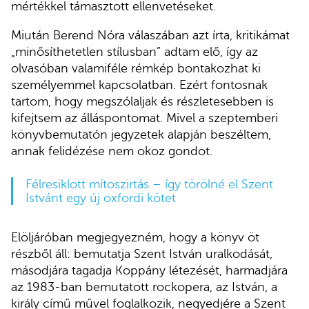
mértékkel támasztott ellenvetéseket.
Miután Berend Nóra válaszában azt írta, kritikámat
„minősíthetetlen stílusban” adtam elő, így az
olvasóban valamiféle rémkép bontakozhat ki
személyemmel kapcsolatban. Ezért fontosnak
tartom, hogy megszólaljak és részletesebben is
kifejtsem az álláspontomat. Mivel a szeptemberi
könyvbemutatón jegyzetek alapján beszéltem,
annak felidézése nem okoz gondot.
Félresiklott mítoszirtás – így törölné el Szent
Istvánt egy új oxfordi kötet
Elöljáróban megjegyezném, hogy a könyv öt
részből áll: bemutatja Szent István uralkodását,
másodjára tagadja Koppány létezését, harmadjára
az 1983-ban bemutatott rockopera, az István, a
király című művel foglalkozik, negyedjére a Szent