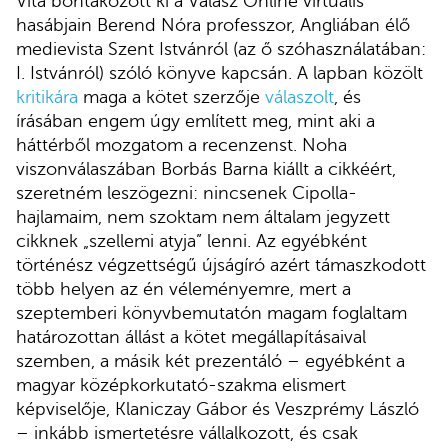
Vita bontakozott ki a Válasz Online virtuális
hasábjain Berend Nóra professzor, Angliában élő
medievista Szent Istvánról (az ő szóhasználatában:
I. Istvánról) szóló könyve kapcsán. A lapban közölt
kritikára
maga a kötet szerzője
válaszolt
, és
írásában engem úgy említett meg, mint aki a
háttérből mozgatom a recenzenst. Noha
viszonválaszában Borbás Barna kiállt a cikkéért,
szeretném leszögezni: nincsenek Cipolla-
hajlamaim, nem szoktam nem általam jegyzett
cikknek „szellemi atyja” lenni. Az egyébként
történész végzettségű újságíró azért támaszkodott
több helyen az én véleményemre, mert a
szeptemberi könyvbemutatón magam foglaltam
határozottan állást a kötet megállapításaival
szemben, a másik két prezentáló – egyébként a
magyar középkorkutató-szakma elismert
képviselője, Klaniczay Gábor és Veszprémy László
– inkább ismertetésre vállalkozott, és csak