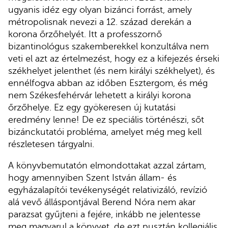
ugyanis idéz egy olyan bizánci forrást, amely
métropolisnak nevezi a 12. század derekán a
korona őrzőhelyét. Itt a professzornő
bizantinológus szakemberekkel konzultálva nem
veti el azt az értelmezést, hogy ez a kifejezés érseki
székhelyet jelenthet (és nem királyi székhelyet), és
ennélfogva abban az időben Esztergom, és még
nem Székesfehérvár lehetett a királyi korona
őrzőhelye. Ez egy gyökeresen új kutatási
eredmény lenne! De ez speciális történészi, sőt
bizánckutatói probléma, amelyet még meg kell
részletesen tárgyalni.
A könyvbemutatón elmondottakat azzal zártam,
hogy amennyiben Szent István állam- és
egyházalapítói tevékenységét relativizáló, revízió
alá vevő álláspontjával Berend Nóra nem akar
parazsat gyűjteni a fejére, inkább ne jelentesse
meg magyarul a könyvet, de ezt pusztán kollegiális