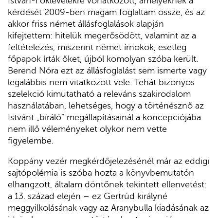
István-i oklevelekre vonatkozott, amelyeknek a
kérdését 2009-ben magam foglaltam össze, és az
akkor friss német állásfoglalások alapján
kifejtettem: hitelük megerősödött, valamint az a
feltételezés, miszerint német írnokok, esetleg
főpapok írták őket, újból komolyan szóba került.
Berend Nóra ezt az állásfoglalást sem ismerte vagy
legalábbis nem vitatkozott vele. Tehát bizonyos
szelekció kimutatható a releváns szakirodalom
használatában, lehetséges, hogy a történésznő az
Istvánt „bíráló” megállapításainál a koncepciójába
nem illő véleményeket olykor nem vette
figyelembe.
Koppány vezér megkérdőjelezésénél már az eddigi
sajtópolémia is szóba hozta a könyvbemutatón
elhangzott, általam döntőnek tekintett ellenvetést:
a 13. század elején – ez Gertrúd királyné
meggyilkolásának vagy az Aranybulla kiadásának az