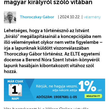
magyar királyról szóló vitában
Thoroczkay Gábor
| 2024.10.22. |
vélemény
Lehetséges, hogy a történésznő az Istvánt
„bíráló” megállapításainál a koncepciójába nem
illő véleményeket olykor nem vette figyelembe –
írja a lapunknak küldött viszonválaszában
Thoroczkay Gábor történész. Az ELTE egyetemi
docense a Berend Nóra Szent István-könyvéről
lapunk hasábjain kibontakozott vitához szól
hozzá.