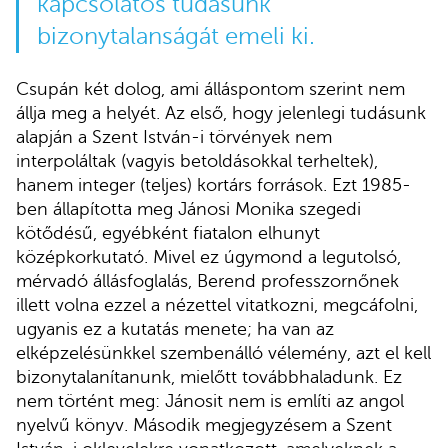
kapcsolatos tudásunk
bizonytalanságát emeli ki.
Csupán két dolog, ami álláspontom szerint nem
állja meg a helyét. Az első, hogy jelenlegi tudásunk
alapján a Szent István-i törvények nem
interpoláltak (vagyis betoldásokkal terheltek),
hanem integer (teljes) kortárs források. Ezt 1985-
ben állapította meg Jánosi Monika szegedi
kötődésű, egyébként fiatalon elhunyt
középkorkutató. Mivel ez úgymond a legutolsó,
mérvadó állásfoglalás, Berend professzornőnek
illett volna ezzel a nézettel vitatkozni, megcáfolni,
ugyanis ez a kutatás menete; ha van az
elképzelésünkkel szembenálló vélemény, azt el kell
bizonytalanítanunk, mielőtt továbbhaladunk. Ez
nem történt meg: Jánosit nem is említi az angol
nyelvű könyv. Második megjegyzésem a Szent