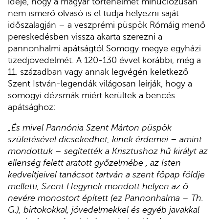
ideje, hogy a magyar történelmet minuciózusan
nem ismerő olvasó is el tudja helyezni saját
időszalagján – a veszprémi püspök Rómáig menő
pereskedésben vissza akarta szerezni a
pannonhalmi apátságtól Somogy megye egyházi
tizedjövedelmét. A 120-130 évvel korábbi, még a
11. században vagy annak legvégén keletkező
Szent István-legendák világosan leírják, hogy a
somogyi dézsmák miért kerültek a bencés
apátsághoz:
„És mivel Pannónia Szent Márton püspök
születésével dicsekedhet, kinek érdemei – amint
mondottuk – segítették a Krisztushoz hű királyt az
ellenség felett aratott győzelmébe , az Isten
kedveltjeivel tanácsot tartván a szent főpap földje
melletti, Szent Hegynek mondott helyen az ő
nevére monostort épített (ez Pannonhalma – Th.
G.), birtokokkal, jövedelmekkel és egyéb javakkal