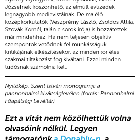
Józsefnek köszönhető, az elmúlt évtizedek
legnagyobb medievistáinak. De ma élő
középkorkutatók (Veszprémy László, Zsoldos Attila,
Szovák Kornél, talán e sorok írója) is hozzátettek
már mindehhez. Ha nem teljesen objektív
szempontok vetődnek fel munkásságuk
kritikájának elkészítésekor, az mindenkor éles
szakmai tiltakozást fog kiváltani. Ezzel minden
tudósnak számolnia kell.
Nyitókép: Szent István monogramja a
pannonhalmi kiváltságlevélen (forrás: Pannonhalmi
Főapátsági Levéltár)
Ez
t a vitát nem közölhettük volna
olvasóink nélkül. Legyen
támogatónk
a Donably-n
, a