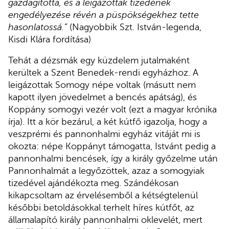
gazdagította, és a leigázottak tizedének
engedélyezése révén a püspökségekhez tette
hasonlatossá.”
(Nagyobbik Szt. István-legenda,
Kisdi Klára fordítása)
Tehát a dézsmák egy küzdelem jutalmaként
kerültek a Szent Benedek-rendi egyházhoz. A
leigázottak Somogy népe voltak (másutt nem
kapott ilyen jövedelmet a bencés apátság), és
Koppány somogyi vezér volt (ezt a magyar krónika
írja). Itt a kör bezárul, a két kútfő igazolja, hogy a
veszprémi és pannonhalmi egyház vitáját mi is
okozta: népe Koppányt támogatta, Istvánt pedig a
pannonhalmi bencések, így a király győzelme után
Pannonhalmát a legyőzöttek, azaz a somogyiak
tizedével ajándékozta meg. Szándékosan
kikapcsoltam az érvelésemből a kétségtelenül
későbbi betoldásokkal terhelt híres kútfőt, az
államalapító király pannonhalmi oklevelét, mert