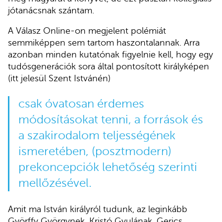
jótanácsnak szántam.
A Válasz Online-on megjelent polémiát
semmiképpen sem tartom haszontalannak. Arra
azonban minden kutatónak figyelnie kell, hogy egy
tudósgenerációk sora által pontosított királyképen
(itt jelesül Szent Istvánén)
csak óvatosan érdemes
módosításokat tenni, a források és
a szakirodalom teljességének
ismeretében, (posztmodern)
prekoncepciók lehetőség szerinti
mellőzésével.
Amit ma István királyról tudunk, az leginkább
Györffy Györgynek, Kristó Gyulának, Gerics