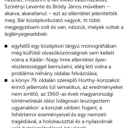
Szörényi Levente és Bródy János művében –
akarva, akaratlanul – ezt az ellentétet jelenítették
meg. Bár középkorkutató vagyok, itt több
megjegyzésem volt és van, nézzük, melyek voltak a
leglényegesebbek:
egyfelől egy középkori tárgyú monográfiában
még külföldi olvasóközönségnek sem kellett
volna a Kádár–Nagy Imre ellentétet ilyen
részletességgel bemutatni, elég lett volna a
probléma néhány oldalas felvázolása;
a könyv 79. oldalán szereplő Horthy-korszakot
érintő jellemzés túl sematikus, az eredményeket
nem említő, az 1960-as évek magyarországi
történetírását idézi (világosan leszögeztem
ugyanakkor: a korszak vérben fogant, a
fehérterror eseményeivel és egy nemzeti
tragédiával, a holokauszttal és a nyilasoknak