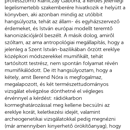
professzornő Klaniczay Gáborra, a kérdés jelenlegi
legelismertebb szakemberére hivatkozik e helyütt a
könyvben, aki azonban mindig az utóbbit
hangsúlyozta, tehát az állam- és egyházszervező
érdemeket, és István európai modellt teremtő
kanonizációjáról beszélt. A másik dolog, amiről
szóltam, az ama antropológiai megállapítás, hogy a
jelenleg a Szent István-bazilikában őrzött ereklye
középkori módszerekkel mumifikált, tehát
tartósított testrész, nem spontán folyamat révén
mumifikálódott. De itt hangsúlyoztam, hogy a
kétely, amit Berend Nóra is megfogalmaz,
megalapozott, és két természettudományos
vizsgálat elvégzése dönthetné el végleges
érvénnyel a kérdést: rádiókarbon
kormeghatározással meg kellene becsülni az
ereklye korát, keletkezési idejét, valamint
archeogenetikai vizsgálatokkal pedig megnézni
(már amennyiben kinyerhető örökítőanyag), hogy