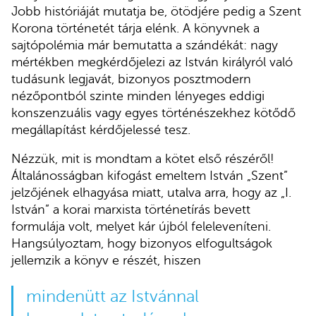
Jobb históriáját mutatja be, ötödjére pedig a Szent
Korona történetét tárja elénk. A könyvnek a
sajtópolémia már bemutatta a szándékát: nagy
mértékben megkérdőjelezi az István királyról való
tudásunk legjavát, bizonyos posztmodern
nézőpontból szinte minden lényeges eddigi
konszenzuális vagy egyes történészekhez kötődő
megállapítást kérdőjelessé tesz.
Nézzük, mit is mondtam a kötet első részéről!
Általánosságban kifogást emeltem István „Szent”
jelzőjének elhagyása miatt, utalva arra, hogy az „I.
István” a korai marxista történetírás bevett
formulája volt, melyet kár újból feleleveníteni.
Hangsúlyoztam, hogy bizonyos elfogultságok
jellemzik a könyv e részét, hiszen
mindenütt az Istvánnal