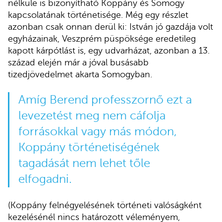
nélküle is bizonyítható Koppány és Somogy
kapcsolatának történetisége. Még egy részlet
azonban csak onnan derül ki: István jó gazdája volt
egyházainak, Veszprém püspöksége eredetileg
kapott kárpótlást is, egy udvarházat, azonban a 13.
század elején már a jóval busásabb
tizedjövedelmet akarta Somogyban.
Amíg Berend professzornő ezt a
levezetést meg nem cáfolja
forrásokkal vagy más módon,
Koppány történetiségének
tagadását nem lehet tőle
elfogadni.
(Koppány felnégyelésének történeti valóságként
kezelésénél nincs határozott véleményem,