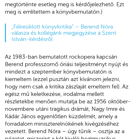
megtörténte esetleg meg is kérdőjelezhető. Ezt
meg is említettem a könyvbemutatón.)
„Félresiklott könyvkritika” – Berend Nóra
válasza és kollégánk megjegyzése a Szent
István-kérdésről
Az 1983-ban bemutatott rockopera kapcsán
Berend professzornő óriási teljesítményt nyújt és
mindezt a szeptember könyvbemutatón is
kiemeltem (ezzel pusztán azt kívánom jelezni,
hogy nem csak a kritika zászlaját emeltem fel). Az
egész mű keletkezése, irodalma mellett
részletekbe menően mutatja be az 1956 október-
novembere utáni tragikus drámát, Nagy Imre és
Kádár János egyenlőtlen küzdelmét, amely a
forradalom miniszterelnökének kivégzéséhez
vezetett. Berend Nóra – úgy tűnik – osztja az a
nézetet, miszerint a két kiváló beatmuzsikus,