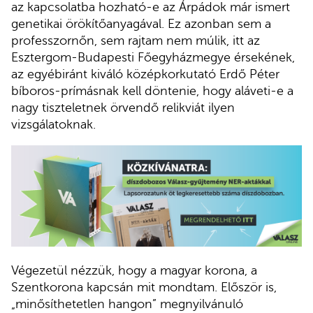
az kapcsolatba hozható-e az Árpádok már ismert
genetikai örökítőanyagával. Ez azonban sem a
professzornőn, sem rajtam nem múlik, itt az
Esztergom-Budapesti Főegyházmegye érsekének,
az egyébiránt kiváló középkorkutató Erdő Péter
bíboros-prímásnak kell döntenie, hogy aláveti-e a
nagy tiszteletnek örvendő relikviát ilyen
vizsgálatoknak.
Végezetül nézzük, hogy a magyar korona, a
Szentkorona kapcsán mit mondtam. Először is,
„minősíthetetlen hangon” megnyilvánuló