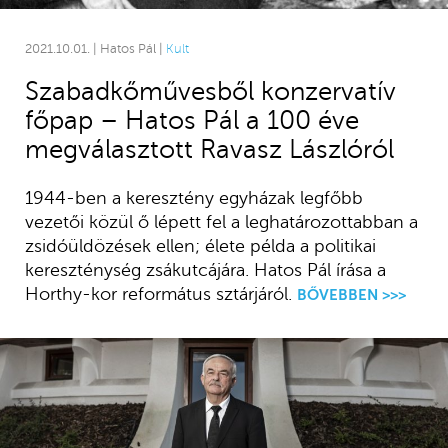
2021.10.01. | Hatos Pál |
Kult
Szabadkőművesből konzervatív
főpap – Hatos Pál a 100 éve
megválasztott Ravasz Lászlóról
1944-ben a keresztény egyházak legfőbb
vezetői közül ő lépett fel a leghatározottabban a
zsidóüldözések ellen; élete példa a politikai
kereszténység zsákutcájára. Hatos Pál írása a
Horthy-kor református sztárjáról.
BŐVEBBEN >>>