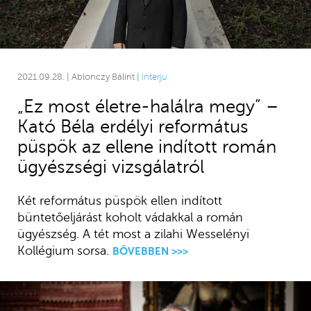
2021.09.28. | Ablonczy Bálint |
Interjú
„Ez most életre-halálra megy” –
Kató Béla erdélyi református
püspök az ellene indított román
ügyészségi vizsgálatról
Két református püspök ellen indított
büntetőeljárást koholt vádakkal a román
ügyészség. A tét most a zilahi Wesselényi
Kollégium sorsa.
BŐVEBBEN >>>