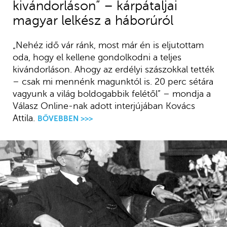
kivándorláson” – kárpátaljai
magyar lelkész a háborúról
„Nehéz idő vár ránk, most már én is eljutottam
oda, hogy el kellene gondolkodni a teljes
kivándorláson. Ahogy az erdélyi szászokkal tették
– csak mi mennénk magunktól is. 20 perc sétára
vagyunk a világ boldogabbik felétől” – mondja a
Válasz Online-nak adott interjújában Kovács
Attila.
BŐVEBBEN >>>