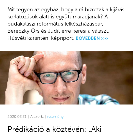
Mit tegyen az egyház, hogy a rá bízottak a kijárási
korlátozások alatt is együtt maradjanak? A
budakalászi református lelkészházaspár,
Bereczky Örs és Judit erre keresi a választ.
Húsvéti karantén-képriport.
BŐVEBBEN >>>
2020.03.31. | A szerk. |
vélemény
Prédikáció a köztévén: „Aki