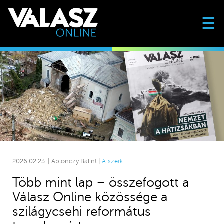
☰
2026.02.23. | Ablonczy Bálint |
A szerk
Több mint lap – összefogott a
Válasz Online közössége a
szilágycsehi református