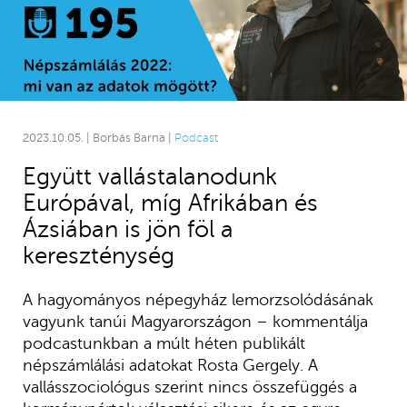
2023.10.05. | Borbás Barna |
Podcast
Együtt vallástalanodunk
Európával, míg Afrikában és
Ázsiában is jön föl a
kereszténység
A hagyományos népegyház lemorzsolódásának
vagyunk tanúi Magyarországon – kommentálja
podcastunkban a múlt héten publikált
népszámlálási adatokat Rosta Gergely. A
vallásszociológus szerint nincs összefüggés a