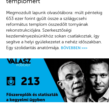
templomért
Megmozdult lapunk olvasótábora: múlt péntekig
653 ezer forint gyűlt össze a szilágycsehi
református templom összedőlt tornyának
rekonstrukciójára. Szerkesztőségi
kezdeményezésünkhöz sokan csatlakoztak, így
segítve a helyi gyülekezetet a nehéz időszakban.
Egy szolidaritás anatómiája.
BŐVEBBEN >>>