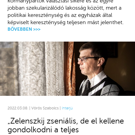
kormánypártok választási sikere és az egyre
jobban szekularizálódó lakosság között, mert a
politikai kereszténység és az egyházak által
képviselt kereszténység teljesen mást jelenthet.
BŐVEBBEN >>>
2022.03.08. | Vörös Szabolcs |
Interjú
„Zelenszkij zseniális, de el kellene
gondolkodni a teljes