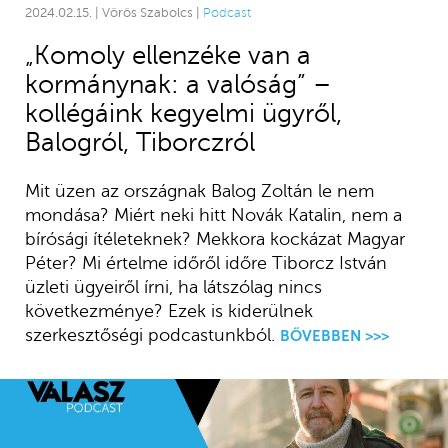
2024.02.15. | Vörös Szabolcs |
Podcast
„Komoly ellenzéke van a
kormánynak: a valóság” –
kollégáink kegyelmi ügyről,
Balogról, Tiborczról
Mit üzen az országnak Balog Zoltán le nem
mondása? Miért neki hitt Novák Katalin, nem a
bírósági ítéleteknek? Mekkora kockázat Magyar
Péter? Mi értelme időről időre Tiborcz István
üzleti ügyeiről írni, ha látszólag nincs
következménye? Ezek is kiderülnek
szerkesztőségi podcastunkból.
BŐVEBBEN >>>