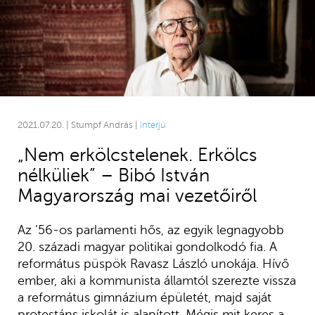
2021.07.20. | Stumpf András |
Interjú
„Nem erkölcstelenek. Erkölcs
nélküliek” – Bibó István
Magyarország mai vezetőiről
Az ’56-os parlamenti hős, az egyik legnagyobb
20. századi magyar politikai gondolkodó fia. A
református püspök Ravasz László unokája. Hívő
ember, aki a kommunista államtól szerezte vissza
a református gimnázium épületét, majd saját
protestáns iskolát is alapított. Mégis mit keres a