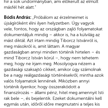
hír a sok undormányban, ami előkerült az elmúlt
másfél hét alatt.”
Bódis András:
„Próbálom az érzelmeimet is
újságíróként élni ilyen helyzetben. Úgy vagyok
vele, fontos, hogy az országban zajló folyamatokat
dokumentáljuk mindig – akkor is, ha a külvilág az
mást diktál. Azt írtam mindig Tiborcz Istvánról is,
meg másokról is, amit láttam. A magyar
gazdaságban annyi minden történik hirtelen – és
mind Tiborcz István körül –, hogy nem tehetem
meg, hogy ne írjam meg. Mosolyogva nézem a
gazdasági szaksajtó cikkeit, amikor úgy számolnak
be a nagy reálgazdasági történésekről, mintha azok
valós folyamatok lennének. Miközben annyi
történik ilyenkor, hogy összerakódott a
finanszírozás – állami pénz, hitel meg amennyit Isti
rak bele –, és bejelentik. Ezeket dokumentálni kell
egymás után, időről időre megmutatni a teljes kis