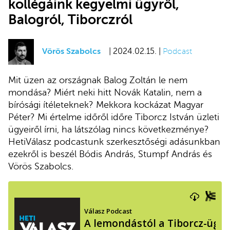
kollégáink kegyelmi ügyről,
Balogról, Tiborczról
Vörös Szabolcs
| 2024.02.15. |
Podcast
Mit üzen az országnak Balog Zoltán le nem
mondása? Miért neki hitt Novák Katalin, nem a
bírósági ítéleteknek? Mekkora kockázat Magyar
Péter? Mi értelme időről időre Tiborcz István üzleti
ügyeiről írni, ha látszólag nincs következménye?
HetiVálasz podcastunk szerkesztőségi adásunkban
ezekről is beszél Bódis András, Stumpf András és
Vörös Szabolcs.