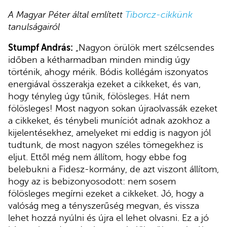
A Magyar Péter által említett
Tiborcz-cikkünk
tanulságairól
Stumpf András:
„Nagyon örülök mert szélcsendes
időben a kétharmadban minden mindig úgy
történik, ahogy mérik. Bódis kollégám iszonyatos
energiával összerakja ezeket a cikkeket, és van,
hogy tényleg úgy tűnik, fölösleges. Hát nem
fölösleges! Most nagyon sokan újraolvassák ezeket
a cikkeket, és ténybeli muníciót adnak azokhoz a
kijelentésekhez, amelyeket mi eddig is nagyon jól
tudtunk, de most nagyon széles tömegekhez is
eljut. Ettől még nem állítom, hogy ebbe fog
belebukni a Fidesz-kormány, de azt viszont állítom,
hogy az is bebizonyosodott: nem sosem
fölösleges megírni ezeket a cikkeket. Jó, hogy a
valóság meg a tényszerűség megvan, és vissza
lehet hozzá nyúlni és újra el lehet olvasni. Ez a jó