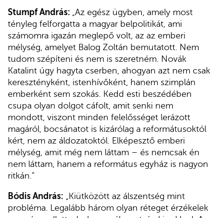
Stumpf András:
„Az egész ügyben, amely most
tényleg felforgatta a magyar belpolitikát, ami
számomra igazán meglepő volt, az az emberi
mélység, amelyet Balog Zoltán bemutatott. Nem
tudom szépíteni és nem is szeretném. Novák
Katalint úgy hagyta cserben, ahogyan azt nem csak
keresztényként, istenhívőként, hanem szimplán
emberként sem szokás. Kedd esti beszédében
csupa olyan dolgot cáfolt, amit senki nem
mondott, viszont minden felelősséget lerázott
magáról, bocsánatot is kizárólag a reformátusoktól
kért, nem az áldozatoktól. Elképesztő emberi
mélység, amit még nem láttam – és nemcsak én
nem láttam, hanem a református egyház is nagyon
ritkán.”
Bódis András:
„Kiütközött az álszentség mint
probléma. Legalább három olyan réteget érzékelek