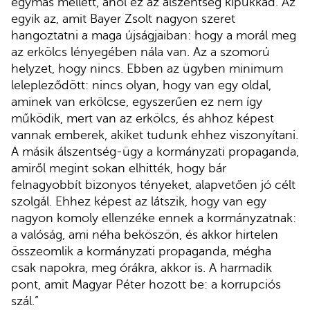
egymás mellett, ahol ez az álszentség kipukkad. Az
egyik az, amit Bayer Zsolt nagyon szeret
hangoztatni a maga újságjaiban: hogy a morál meg
az erkölcs lényegében nála van. Az a szomorú
helyzet, hogy nincs. Ebben az ügyben minimum
lelepleződött: nincs olyan, hogy van egy oldal,
aminek van erkölcse, egyszerűen ez nem így
működik, mert van az erkölcs, és ahhoz képest
vannak emberek, akiket tudunk ehhez viszonyítani.
A másik álszentség-ügy a kormányzati propaganda,
amiről megint sokan elhitték, hogy bár
felnagyobbít bizonyos tényeket, alapvetően jó célt
szolgál. Ehhez képest az látszik, hogy van egy
nagyon komoly ellenzéke ennek a kormányzatnak:
a valóság, ami néha beköszön, és akkor hirtelen
összeomlik a kormányzati propaganda, mégha
csak napokra, meg órákra, akkor is. A harmadik
pont, amit Magyar Péter hozott be: a korrupciós
szál.”