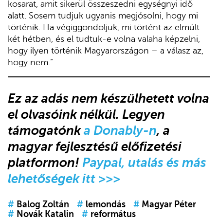
kosarat, amit sikerül összeszedni egységnyi idő
alatt. Sosem tudjuk ugyanis megjósolni, hogy mi
történik. Ha végiggondoljuk, mi történt az elmúlt
két hétben, és el tudtuk-e volna valaha képzelni,
hogy ilyen történik Magyarországon – a válasz az,
hogy nem.”
Ez az adás
nem készülhetett volna
el olvasóink nélkül.
Legyen
támogatónk
a Donably-n
, a
magyar fejlesztésű előfizetési
platformon!
Paypal, utalás és más
lehetőségek itt >>>
#
Balog Zoltán
#
lemondás
#
Magyar Péter
#
Novák Katalin
#
református