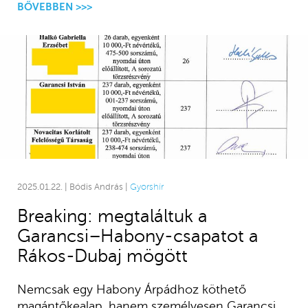
BŐVEBBEN >>>
2025.01.22. | Bódis András |
Gyorshír
Breaking: megtaláltuk a
Garancsi–Habony-csapatot a
Rákos-Dubaj mögött
Nemcsak egy Habony Árpádhoz köthető
magántőkealap, hanem személyesen Garancsi