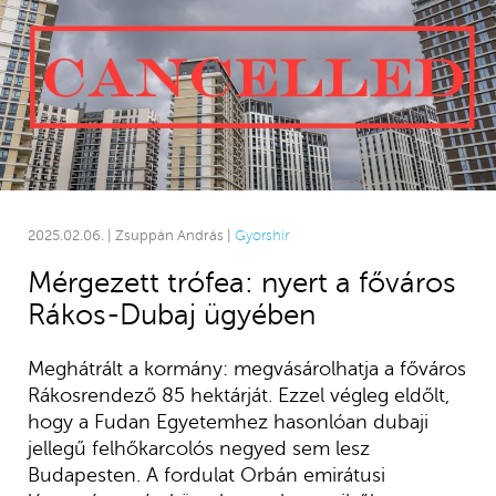
2025.02.06. | Zsuppán András |
Gyorshír
Mérgezett trófea: nyert a főváros
Rákos-Dubaj ügyében
Meghátrált a kormány: megvásárolhatja a főváros
Rákosrendező 85 hektárját. Ezzel végleg eldőlt,
hogy a Fudan Egyetemhez hasonlóan dubaji
jellegű felhőkarcolós negyed sem lesz
Budapesten. A fordulat Orbán emirátusi