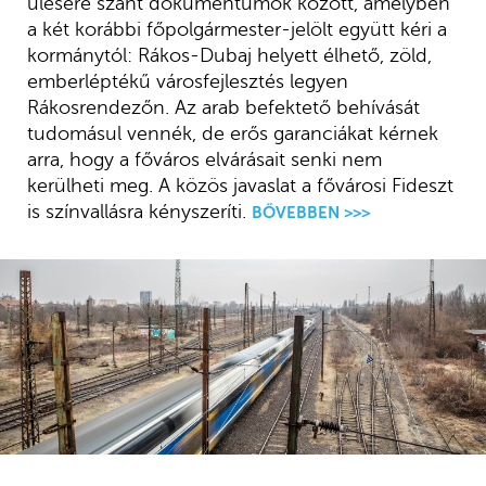
ülésére szánt dokumentumok között, amelyben
a két korábbi főpolgármester-jelölt együtt kéri a
kormánytól: Rákos-Dubaj helyett élhető, zöld,
emberléptékű városfejlesztés legyen
Rákosrendezőn. Az arab befektető behívását
tudomásul vennék, de erős garanciákat kérnek
arra, hogy a főváros elvárásait senki nem
kerülheti meg. A közös javaslat a fővárosi Fideszt
is színvallásra kényszeríti.
BŐVEBBEN >>>