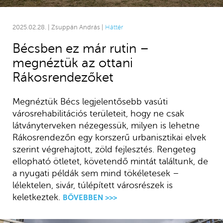
2025.02.28. | Zsuppán András |
Háttér
Bécsben ez már rutin –
megnéztük az ottani
Rákosrendezőket
Megnéztük Bécs legjelentősebb vasúti
városrehabilitációs területeit, hogy ne csak
látványterveken nézegessük, milyen is lehetne
Rákosrendezőn egy korszerű urbanisztikai elvek
szerint végrehajtott, zöld fejlesztés. Rengeteg
ellopható ötletet, követendő mintát találtunk, de
a nyugati példák sem mind tökéletesek –
lélektelen, sivár, túlépített városrészek is
keletkeztek.
BŐVEBBEN >>>