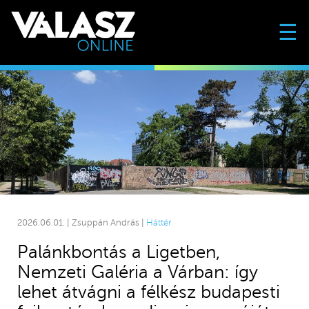
☰
2026.06.01. | Zsuppán András |
Háttér
Palánkbontás a Ligetben,
Nemzeti Galéria a Várban: így
lehet átvágni a félkész budapesti