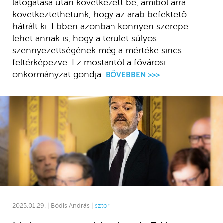
látogatása után következett be, amiből arra
következtethetünk, hogy az arab befektető
hátrált ki. Ebben azonban könnyen szerepe
lehet annak is, hogy a terület súlyos
szennyezettségének még a mértéke sincs
feltérképezve. Ez mostantól a fővárosi
önkormányzat gondja.
BŐVEBBEN >>>
2025.01.29. | Bódis András |
sztori