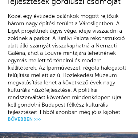
fejlesztések gordiuszi csomóját
Közel egy évtizede palánkok mögött rejtőzik
három nagy építési terület a Városligetben. A
Liget projektnek úgyis vége, ideje visszaadni a
zöldnek a parkot. A Királyi Palota rekonstrukció
alatt álló szárnyát visszakaphatná a Nemzeti
Galéria, ahol a Louvre mintájára lehetnének
egymás mellett történelmi és modern
kiállítóterek. Az Iparművészeti régóta halogatott
felújítása mellett az új Közlekedési Múzeum
megvalósítása lehet a következő évek nagy
kulturális húzófejlesztése. A politikai
rendszerváltást követően mindenképpen újra
kell gondolni Budapest félkész kulturális
fejlesztéseit. Ebből azonban még jó is kijöhet.
BŐVEBBEN >>>