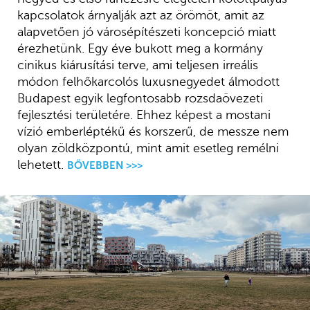
kapcsolatok árnyalják azt az örömöt, amit az
alapvetően jó városépítészeti koncepció miatt
érezhetünk. Egy éve bukott meg a kormány
cinikus kiárusítási terve, ami teljesen irreális
módon felhőkarcolós luxusnegyedet álmodott
Budapest egyik legfontosabb rozsdaövezeti
fejlesztési területére. Ehhez képest a mostani
vízió emberléptékű és korszerű, de messze nem
olyan zöldközpontú, mint amit esetleg remélni
lehetett.
BŐVEBBEN >>>