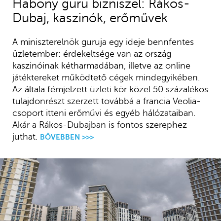
Habony guru bizniszel: Rákos-
Dubaj, kaszinók, erőművek
A miniszterelnök guruja egy ideje bennfentes
üzletember: érdekeltsége van az ország
kaszinóinak kétharmadában, illetve az online
játéktereket működtető cégek mindegyikében.
Az általa fémjelzett üzleti kör közel 50 százalékos
tulajdonrészt szerzett továbbá a francia Veolia-
csoport itteni erőművi és egyéb hálózataiban.
Akár a Rákos-Dubajban is fontos szerephez
juthat.
BŐVEBBEN >>>