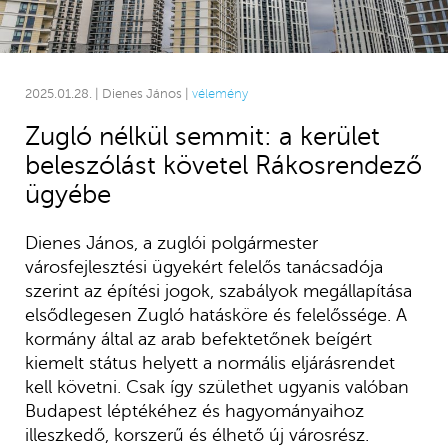
2025.01.28. | Dienes János |
vélemény
Zugló nélkül semmit: a kerület
beleszólást követel Rákosrendező
ügyébe
Dienes János, a zuglói polgármester
városfejlesztési ügyekért felelős tanácsadója
szerint az építési jogok, szabályok megállapítása
elsődlegesen Zugló hatásköre és felelőssége. A
kormány által az arab befektetőnek beígért
kiemelt státus helyett a normális eljárásrendet
kell követni. Csak így születhet ugyanis valóban
Budapest léptékéhez és hagyományaihoz
illeszkedő, korszerű és élhető új városrész.