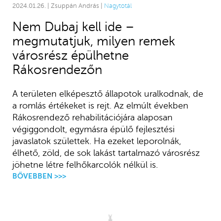
2024.01.26. | Zsuppán András |
Nagytotál
Nem Dubaj kell ide –
megmutatjuk, milyen remek
városrész épülhetne
Rákosrendezőn
A területen elképesztő állapotok uralkodnak, de
a romlás értékeket is rejt. Az elmúlt években
Rákosrendező rehabilitációjára alaposan
végiggondolt, egymásra épülő fejlesztési
javaslatok születtek. Ha ezeket leporolnák,
élhető, zöld, de sok lakást tartalmazó városrész
jöhetne létre felhőkarcolók nélkül is.
BŐVEBBEN >>>