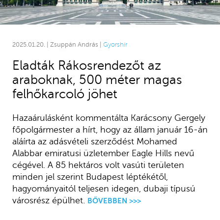
2025.01.20. | Zsuppán András |
Gyorshír
Eladták Rákosrendezőt az
araboknak, 500 méter magas
felhőkarcoló jöhet
Hazaárulásként kommentálta Karácsony Gergely
főpolgármester a hírt, hogy az állam január 16-án
aláírta az adásvételi szerződést Mohamed
Alabbar emiratusi üzletember Eagle Hills nevű
cégével. A 85 hektáros volt vasúti területen
minden jel szerint Budapest léptékétől,
hagyományaitól teljesen idegen, dubaji típusú
városrész épülhet.
BŐVEBBEN >>>