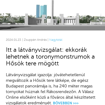
2024.01.23. | Zsuppán András |
Nagytotál
Itt a látványvizsgálat: ekkorák
lehetnek a toronymonstrumok a
Hősök tere mögött
Látványvizsgálat igazolja: jóvátehetetlenül
megváltozik a Hősök tere látképe, de egész
Budapest panorámája is, ha 240 méter magas
tornyokat húznak fel Rákosrendezőn. A Válasz
Online elsőként közli a főváros által készíttetett
vizsgálatok eredményét.
BŐVEBBEN >>>