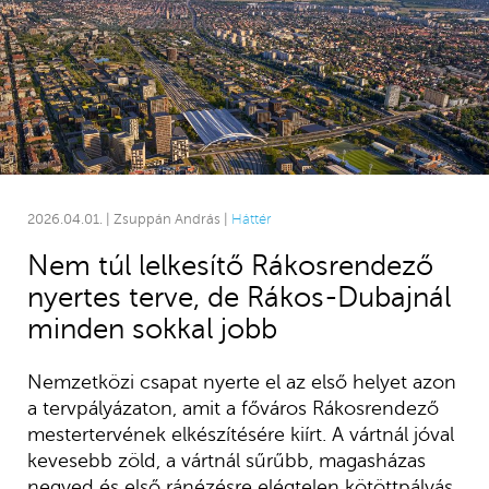
2026.04.01. | Zsuppán András |
Háttér
Nem túl lelkesítő Rákosrendező
nyertes terve, de Rákos-Dubajnál
minden sokkal jobb
Nemzetközi csapat nyerte el az első helyet azon
a tervpályázaton, amit a főváros Rákosrendező
mestertervének elkészítésére kiírt. A vártnál jóval
kevesebb zöld, a vártnál sűrűbb, magasházas
negyed és első ránézésre elégtelen kötöttpályás