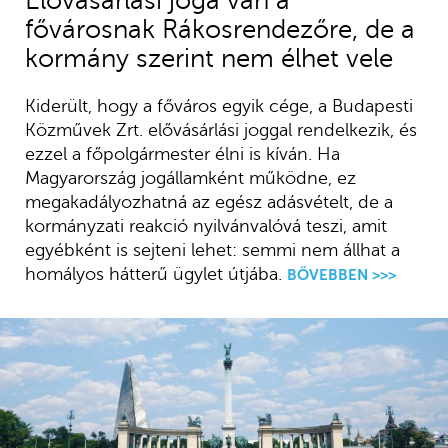
Elővásárlási joga van a
fővárosnak Rákosrendezőre, de a
kormány szerint nem élhet vele
Kiderült, hogy a főváros egyik cége, a Budapesti
Közművek Zrt. elővásárlási joggal rendelkezik, és
ezzel a főpolgármester élni is kíván. Ha
Magyarország jogállamként működne, ez
megakadályozhatná az egész adásvételt, de a
kormányzati reakció nyilvánvalóvá teszi, amit
egyébként is sejteni lehet: semmi nem állhat a
homályos hátterű ügylet útjába.
BŐVEBBEN >>>