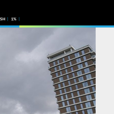
ISH
1%