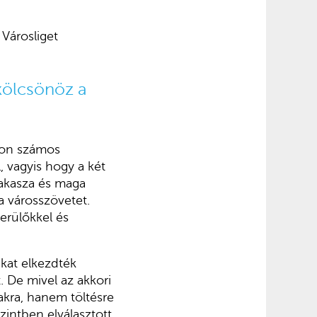
Városliget
kölcsönöz a
don számos
, vagyis hogy a két
zakasza és maga
a városszövetet.
erülőkkel és
ákat elkezdték
. De mivel az akkori
akra, hanem töltésre
szintben elválasztott