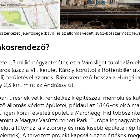
zerkezeti jelentősége (balra) és az állomás védett, 1861-ből származó felvét
ákosrendező?
e 1,3 millió négyzetméter, ez a Városliget túloldalán el
s (azaz a VII. kerület Károly körúttól a Rottenbiller utc
li) területével azonos. Rákosrendező hossza a Hungária
 2,3 km, mint az Andrássy út.
an üresnek vélik, rendelkezik építészeti, mérnöki és kult
ő állomás védett épületei, például az 1846-os első ma
 igen korai felvételi épület, a Marcheggi híd többszinte
amint a Magyar Vasúttörténeti Park, Európa legnagyobb 
elül a fűtőház, a víztorony és más kisebb épületek épí
elemek). A tervezett projekt kapcsán ezen értékek meg