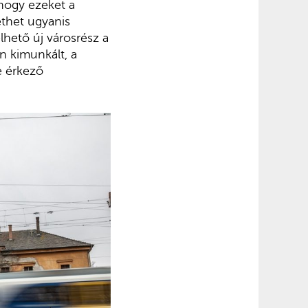
 hogy ezeket a
ethet ugyanis
hető új városrész a
n kimunkált, a
e érkező