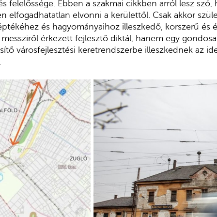
 és felelőssége. Ebben a szakmai cikkben arról lesz szó,
en elfogadhatatlan elvonni a kerülettől. Csak akkor szül
ptékéhez és hagyományaihoz illeszkedő, korszerű és él
 messziről érkezett fejlesztő diktál, hanem egy gondosa
ítő városfejlesztési keretrendszerbe illeszkednek az id
.