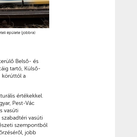
eli épülete (jobbra)
terülő Belső- és
áig tartó, Külső-
 körúttól a
urális értékekkel.
gyar, Pest-Vác
s vasúti
szabadtéri vasúti
tészeti szempontból
őrzéséről, jobb