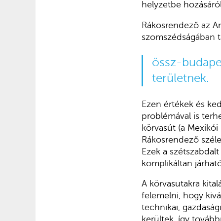
helyzetbe hozásáról
Rákosrendező az And
szomszédságában ta
össz-budapes
területnek.
Ezen értékek és ke
problémával is terh
körvasút (a Mexikói
Rákosrendező széles
Ezek a szétszabdalt
komplikáltan járható
A körvasutakra kita
felemelni, hogy kivá
technikai, gazdaság
kerültek, így tovább