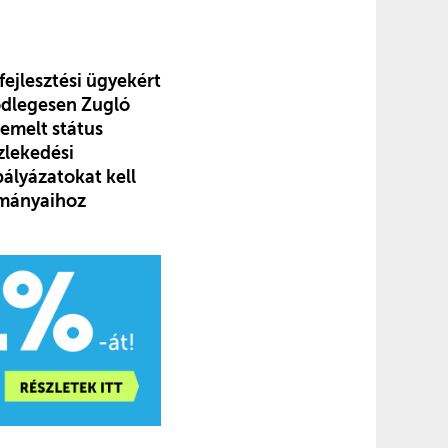
fejlesztési ügyekért
sődlegesen Zugló
iemelt státus
özlekedési
pályázatokat kell
ományaihoz