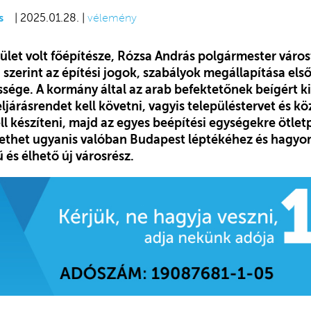
s
| 2025.01.28. |
vélemény
ület volt főépítésze, Rózsa András polgármester város
 szerint az építési jogok, szabályok megállapítása el
ssége. A kormány által az arab befektetőnek beígért k
eljárásrendet kell követni, vagyis településtervet és k
ll készíteni, majd az egyes beépítési egységekre ötlet
zülethet ugyanis valóban Budapest léptékéhez és hagy
 és élhető új városrész.