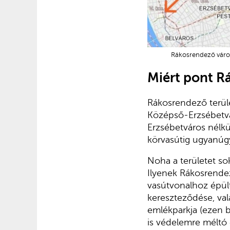
Rákosrendező váross
Miért pont R
Rákosrendező terület
Középső-Erzsébetváro
Erzsébetváros nélkü
körvasútig ugyanúgy
Noha a területet sok
Ilyenek Rákosrendez
vasútvonalhoz épült,
kereszteződése, val
emlékparkja (ezen b
is védelemre méltó 