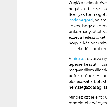
Zugló az elmúlt év
negatív urbanisztika
Bosnyák tér mögötti
irodanegyed
, valam
közös, hogy a korm
önkormányzattal, vag
ezzel a fejlesztőke
hogy e két beruházá
közlekedési problé
A
híreket
olvasva ny
lépésre készül – cs
magyar állam államk
befektetőnek. Az adá
előírásokat a befek
nemzetgazdasági sz
Mindez azt jelenti:
rendeletei érvényes