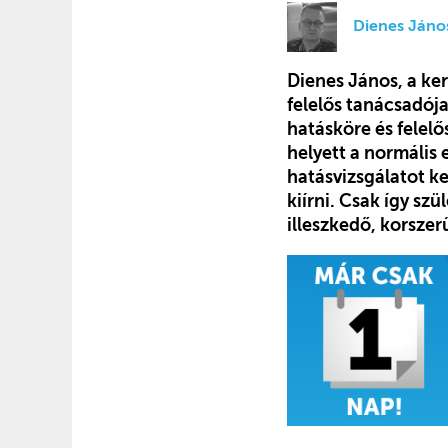
Dienes Jáno
Dienes János, a ker
felelős tanácsadója
hatásköre és felelő
helyett a normális 
hatásvizsgálatot ke
kiírni. Csak így s
illeszkedő, korszerű