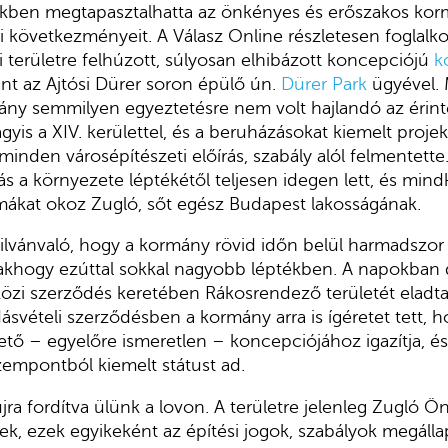
ekben megtapasztalhatta az önkényes és erőszakos kor
i következményeit. A Válasz Online részletesen foglalko
 területre felhúzott, súlyosan elhibázott koncepciójú
k
int az Ajtósi Dürer soron épülő ún.
Dürer Park
ügyével. 
ány semmilyen egyeztetésre nem volt hajlandó az érint
yis a XIV. kerülettel, és a beruházásokat kiemelt projekt
t minden városépítészeti előírás, szabály alól felmentet
s a környezete léptékétől teljesen idegen lett, és mindk
mákat okoz Zugló, sőt egész Budapest lakosságának.
ilvánvaló, hogy a kormány rövid időn belül harmadszo
akhogy ezúttal sokkal nagyobb léptékben. A napokban d
özi szerződés keretében Rákosrendező területét eladta
svételi szerződésben a kormány arra is ígéretet tett, h
tető – egyelőre ismeretlen – koncepciójához igazítja, é
empontból kiemelt státust ad.
 újra fordítva ülünk a lovon. A területre jelenleg Zugló
ek, ezek egyikeként az építési jogok, szabályok megálla