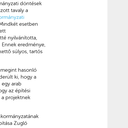
mányzati döntések
zott tavaly a
ormányzati
Mindkét esetben
ett
té nyilvánította,
te. Ennek eredménye,
ettő súlyos, tartós
r megint hasonló
erült ki, hogy a
 egy arab
ogy az építési
s a projektnek
 Önkormányzatának
pítása Zugló