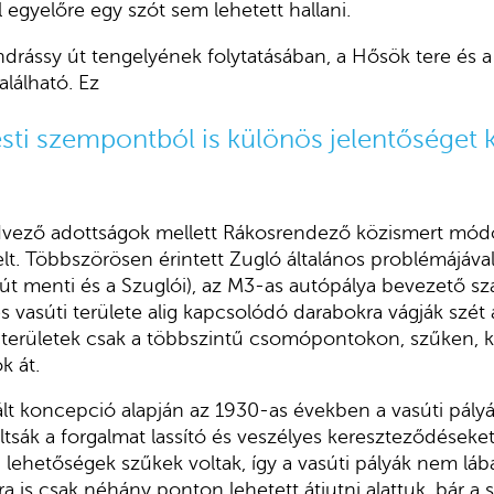
 egyelőre egy szót sem lehetett hallani.
rássy út tengelyének folytatásában, a Hősök tere és a 
lálható. Ez
ti szempontból is különös jelentőséget 
dvező adottságok mellett Rákosrendező közismert mó
elt. Többszörösen érintett Zugló általános problémájával
 út menti és a Szuglói), az M3-as autópálya bevezető s
 vasúti területe alig kapcsolódó darabokra vágják szét 
 területek csak a többszintű csomópontokon, szűken, k
k át.
lált koncepció alapján az 1930-as években a vasúti pály
ltsák a forgalmat lassító és veszélyes kereszteződéseket
i lehetőségek szűkek voltak, így a vasúti pályák nem láb
ra is csak néhány ponton lehetett átjutni alattuk, bár a 