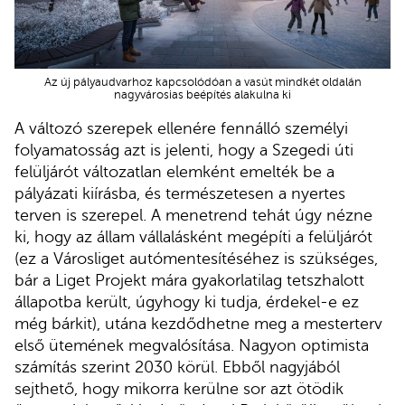
Az új pályaudvarhoz kapcsolódóan a vasút mindkét oldalán
nagyvárosias beépítés alakulna ki
A változó szerepek ellenére fennálló személyi
folyamatosság azt is jelenti, hogy a Szegedi úti
felüljárót változatlan elemként emelték be a
pályázati kiírásba, és természetesen a nyertes
terven is szerepel. A menetrend tehát úgy nézne
ki, hogy az állam vállalásként megépíti a felüljárót
(ez a Városliget autómentesítéséhez is szükséges,
bár a Liget Projekt mára gyakorlatilag tetszhalott
állapotba került, úgyhogy ki tudja, érdekel-e ez
még bárkit), utána kezdődhetne meg a mesterterv
első ütemének megvalósítása. Nagyon optimista
számítás szerint 2030 körül. Ebből nagyjából
sejthető, hogy mikorra kerülne sor azt ötödik