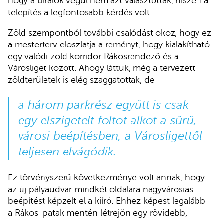
hogy a bírálók végül nem azt választották, hiszen a
telepítés a legfontosabb kérdés volt.
Zöld szempontból további csalódást okoz, hogy ez
a mesterterv eloszlatja a reményt, hogy kialakítható
egy valódi zöld korridor Rákosrendező és a
Városliget között. Ahogy láttuk, még a tervezett
zöldterületek is elég szaggatottak, de
a három parkrész együtt is csak
egy elszigetelt foltot alkot a sűrű,
városi beépítésben, a Városligettől
teljesen elvágódik.
Ez törvényszerű következménye volt annak, hogy
az új pályaudvar mindkét oldalára nagyvárosias
beépítést képzelt el a kiíró. Ehhez képest legalább
a Rákos-patak mentén létrejön egy rövidebb,