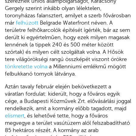
szereznek uniós állampolgárságot, Karácsony
Gergely szerint inkább olyan lélektelen,
toronyházas falansztert, amilyet a szerb fővárosban
már
felhúzott
Belgrade Waterfront néven. A
területre felhőkarcolók építését ígérték, bár az sem
derült ki egyértelműen, hogy ezek milyen magasak
lennének (a tippek 240 és 500 méter között
szórtak) és milyen célt szolgáltak volna. A Hősök
tere világörökségi rangú összképét viszont örökre
tönkretette volna
a Millenniumi emlékmű mögött
felbukkanó tornyok látványa.
Aztán tavaly február elején bekövetkezett a
váratlan fordulat: kiderült, hogy a főváros egyik
cége, a Budapesti Közművek Zrt. elővásárlási joggal
rendelkezik, amit a kormány előbb tagadott, majd
elismert
, és lehetővé tette, hogy a főváros
megvegye a terület vasútüzem alól felszabadítható
85 hektáros részét. A kormány az arab