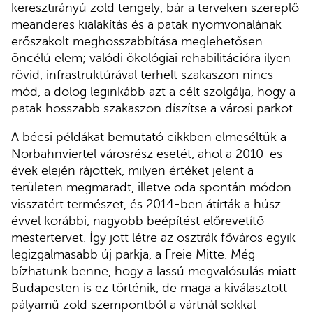
keresztirányú zöld tengely, bár a terveken szereplő
meanderes kialakítás és a patak nyomvonalának
erőszakolt meghosszabbítása meglehetősen
öncélú elem; valódi ökológiai rehabilitációra ilyen
rövid, infrastruktúrával terhelt szakaszon nincs
mód, a dolog leginkább azt a célt szolgálja, hogy a
patak hosszabb szakaszon díszítse a városi parkot.
A bécsi példákat bemutató cikkben elmeséltük a
Norbahnviertel városrész esetét, ahol a 2010-es
évek elején rájöttek, milyen értéket jelent a
területen megmaradt, illetve oda spontán módon
visszatért természet, és 2014-ben átírták a húsz
évvel korábbi, nagyobb beépítést előrevetítő
mestertervet. Így jött létre az osztrák főváros egyik
legizgalmasabb új parkja, a Freie Mitte. Még
bízhatunk benne, hogy a lassú megvalósulás miatt
Budapesten is ez történik, de maga a kiválasztott
pályamű zöld szempontból a vártnál sokkal