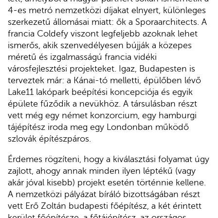
4-es metró nemzetközi díjakat elnyert, különleges
szerkezetű állomásai miatt: ők a Sporaarchitects. A
francia Coldefy viszont legfeljebb azoknak lehet
ismerős, akik szenvedélyesen bújják a közepes
méretű és izgalmasságú francia vidéki
városfejlesztési projekteket. Igaz, Budapesten is
terveztek már: a Kánai-tó melletti, épülőben lévő
Lake11 lakópark beépítési koncepciója és egyik
épülete fűződik a nevükhöz. A társulásban részt
vett még egy német konzorcium, egy hamburgi
tájépítész iroda meg egy Londonban működő
szlovák építészpáros.
Érdemes rögzíteni, hogy a kiválasztási folyamat úgy
zajlott, ahogy annak minden ilyen léptékű (vagy
akár jóval kisebb) projekt esetén történnie kellene.
A nemzetközi pályázat bíráló bizottságában részt
vett Erő Zoltán budapesti főépítész, a két érintett
kerület főépítésze, a főtájépítész, az országos