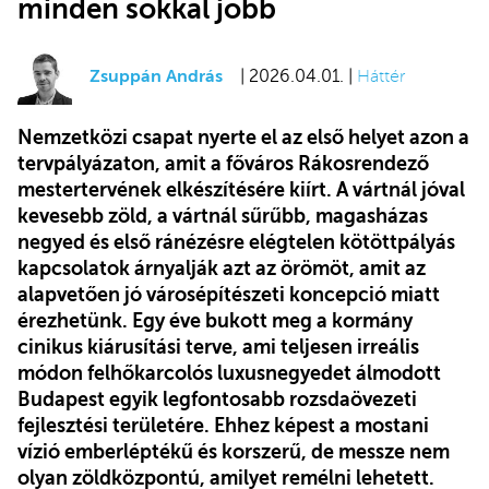
minden sokkal jobb
Zsuppán András
| 2026.04.01. |
Háttér
Nemzetközi csapat nyerte el az első helyet azon a
tervpályázaton, amit a főváros Rákosrendező
mestertervének elkészítésére kiírt. A vártnál jóval
kevesebb zöld, a vártnál sűrűbb, magasházas
negyed és első ránézésre elégtelen kötöttpályás
kapcsolatok árnyalják azt az örömöt, amit az
alapvetően jó városépítészeti koncepció miatt
érezhetünk. Egy éve bukott meg a kormány
cinikus kiárusítási terve, ami teljesen irreális
módon felhőkarcolós luxusnegyedet álmodott
Budapest egyik legfontosabb rozsdaövezeti
fejlesztési területére. Ehhez képest a mostani
vízió emberléptékű és korszerű, de messze nem
olyan zöldközpontú, amilyet remélni lehetett.