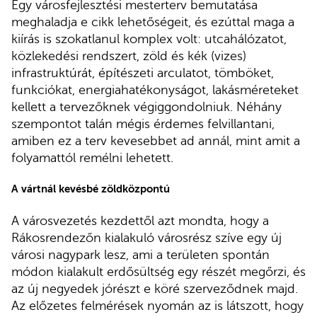
Egy városfejlesztési mesterterv bemutatása
meghaladja e cikk lehetőségeit, és ezúttal maga a
kiírás is szokatlanul komplex volt: utcahálózatot,
közlekedési rendszert, zöld és kék (vizes)
infrastruktúrát, építészeti arculatot, tömböket,
funkciókat, energiahatékonyságot, lakásméreteket
kellett a tervezőknek végiggondolniuk. Néhány
szempontot talán mégis érdemes felvillantani,
amiben ez a terv kevesebbet ad annál, mint amit a
folyamattól remélni lehetett.
A vártnál kevésbé zöldközpontú
A városvezetés kezdettől azt mondta, hogy a
Rákosrendezőn kialakuló városrész szíve egy új
városi nagypark lesz, ami a területen spontán
módon kialakult erdősültség egy részét megőrzi, és
az új negyedek jórészt e köré szerveződnek majd.
Az előzetes felmérések nyomán az is látszott, hogy