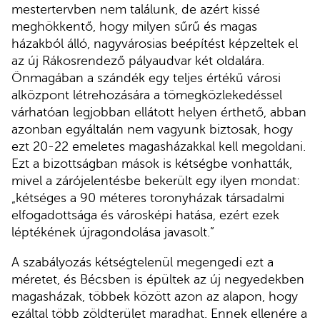
mestertervben nem találunk, de azért kissé
meghökkentő, hogy milyen sűrű és magas
házakból álló, nagyvárosias beépítést képzeltek el
az új Rákosrendező pályaudvar két oldalára.
Önmagában a szándék egy teljes értékű városi
alközpont létrehozására a tömegközlekedéssel
várhatóan legjobban ellátott helyen érthető, abban
azonban egyáltalán nem vagyunk biztosak, hogy
ezt 20-22 emeletes magasházakkal kell megoldani.
Ezt a bizottságban mások is kétségbe vonhatták,
mivel a zárójelentésbe bekerült egy ilyen mondat:
„kétséges a 90 méteres toronyházak társadalmi
elfogadottsága és városképi hatása, ezért ezek
léptékének újragondolása javasolt.”
A szabályozás kétségtelenül megengedi ezt a
méretet, és Bécsben is épültek az új negyedekben
magasházak, többek között azon az alapon, hogy
ezáltal több zöldterület maradhat. Ennek ellenére a