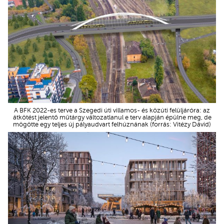
A BFK 2022-es terve a Szegedi úti villamos- és közúti felüljáróra: az
átkötést jelentő műtárgy változatlanul e terv alapján épülne meg, de
mögötte egy teljes új pályaudvart felhúznának (forrás: Vitézy Dávid)