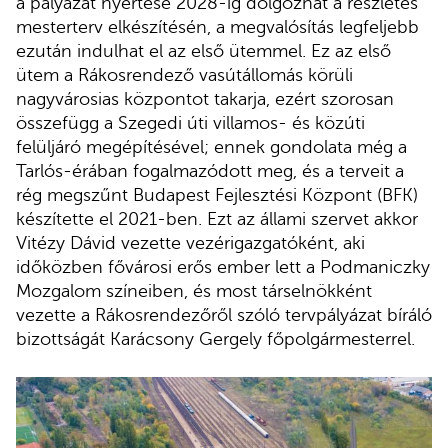
a pályázat nyertese 2028-ig dolgozhat a részletes
mesterterv elkészítésén, a megvalósítás legfeljebb
ezután indulhat el az első ütemmel. Ez az első
ütem a Rákosrendező vasútállomás körüli
nagyvárosias központot takarja, ezért szorosan
összefügg a Szegedi úti villamos- és közúti
felüljáró megépítésével; ennek gondolata még a
Tarlós-érában fogalmazódott meg, és a terveit a
rég megszűnt Budapest Fejlesztési Központ (BFK)
készítette el 2021-ben. Ezt az állami szervet akkor
Vitézy Dávid vezette vezérigazgatóként, aki
időközben fővárosi erős ember lett a Podmaniczky
Mozgalom színeiben, és most társelnökként
vezette a Rákosrendezőről szóló tervpályázat bíráló
bizottságát Karácsony Gergely főpolgármesterrel.