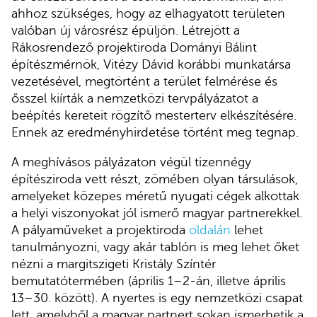
ahhoz szükséges, hogy az elhagyatott területen
valóban új városrész épüljön. Létrejött a
Rákosrendező projektiroda Dományi Bálint
építészmérnök, Vitézy Dávid korábbi munkatársa
vezetésével, megtörtént a terület felmérése és
ősszel kiírták a nemzetközi tervpályázatot a
beépítés kereteit rögzítő mesterterv elkészítésére.
Ennek az eredményhirdetése történt meg tegnap.
A meghívásos pályázaton végül tizennégy
építésziroda vett részt, zömében olyan társulások,
amelyeket közepes méretű nyugati cégek alkottak
a helyi viszonyokat jól ismerő magyar partnerekkel.
A pályaműveket a projektiroda
oldalán
lehet
tanulmányozni, vagy akár tablón is meg lehet őket
nézni a margitszigeti Kristály Színtér
bemutatótermében (április 1–2-án, illetve április
13–30. között). A nyertes is egy nemzetközi csapat
lett, amelyből a magyar partnert sokan ismerhetik a