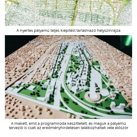
A nyertes pályamű teljes kiépítést tartalmazó helyszínrajza
A makett, amit a programiroda készíttetett, és maguk a pályamű
tervezői is csak az eredményhirdetésen találkozhattak vele először