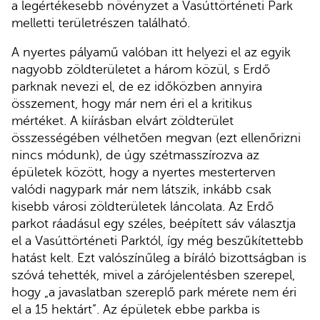
a legértékesebb növényzet a Vasúttörténeti Park
melletti területrészen található.
A nyertes pályamű valóban itt helyezi el az egyik
nagyobb zöldterületet a három közül, s Erdő
parknak nevezi el, de ez időközben annyira
összement, hogy már nem éri el a kritikus
mértéket. A kiírásban elvárt zöldterület
összességében vélhetően megvan (ezt ellenőrizni
nincs módunk), de úgy szétmasszírozva az
épületek között, hogy a nyertes mesterterven
valódi nagypark már nem látszik, inkább csak
kisebb városi zöldterületek láncolata. Az Erdő
parkot ráadásul egy széles, beépített sáv választja
el a Vasúttörténeti Parktól, így még beszűkítettebb
hatást kelt. Ezt valószínűleg a bíráló bizottságban is
szóvá tehették, mivel a zárójelentésben szerepel,
hogy „a javaslatban szereplő park mérete nem éri
el a 15 hektárt”. Az épületek ebbe parkba is