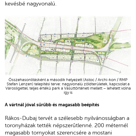
kevésbé nagyvonalú.
Összehasonlításként a második helyezett (Astoc / Archi-kon / RMP
Stefan Lenzen) telepítési terve: nagyvonalú zöldterületek, kapcsolat a
Városligettel, teljes értékű park a Vasúttörténeti mellett – lehetett volna
így is
A vártnál jóval sűrűbb és magasabb beépítés
Rákos-Dubaj tervét a szélesebb nyilvánosságban a
toronyházak tették népszerűtlenné. 200 méternél
magasabb tornyokat szerencsére a mostani