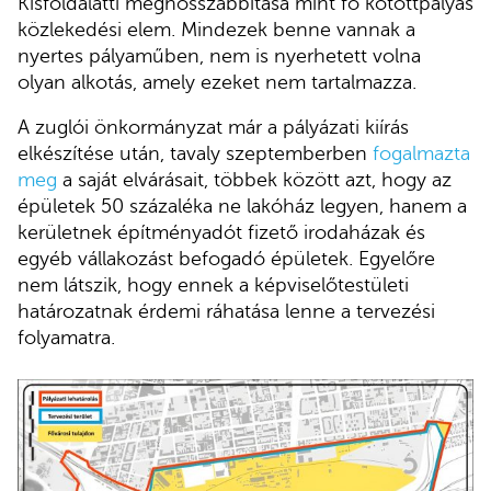
Kisföldalatti meghosszabbítása mint fő kötöttpályás
közlekedési elem. Mindezek benne vannak a
nyertes pályaműben, nem is nyerhetett volna
olyan alkotás, amely ezeket nem tartalmazza.
A zuglói önkormányzat már a pályázati kiírás
elkészítése után, tavaly szeptemberben
fogalmazta
meg
a saját elvárásait, többek között azt, hogy az
épületek 50 százaléka ne lakóház legyen, hanem a
kerületnek építményadót fizető irodaházak és
egyéb vállakozást befogadó épületek. Egyelőre
nem látszik, hogy ennek a képviselőtestületi
határozatnak érdemi ráhatása lenne a tervezési
folyamatra.