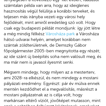
számtalan példa van arra, hogy az ideiglenes
hasznosítás végül felülírja a korábbi terveket, és
teljesen más irányba vezeti egy városi hely
fejlődését, mint amiről eredetileg szó volt. Hogy
csak egy budapesti példát mondjunk: így jött létre
a még mindig félkész
Városháza park
a Városháza
hátsó udvarai helyén, amelyet korábban nem
szántak zöldterületnek, de Demszky Gábor
főpolgármester 2005-ben megnyitotta egy részét;
az ide szánt új beépítés soha nem valósult meg, és
ma már nem is javasol ilyesmit senki.
Mégsem mindegy, hogy milyen az a mesterterv,
ami 2028-ra elkészül, és nem mindegy a mostani
pályázati eredmény. Egyrészt: pár év múlva ennek
mentén kezdődhet el a megvalósítás, másrészt a
mostani pályázatnak az is célja volt, hogy
markánsan eltérő víziót, jövőképet mutasson, mint