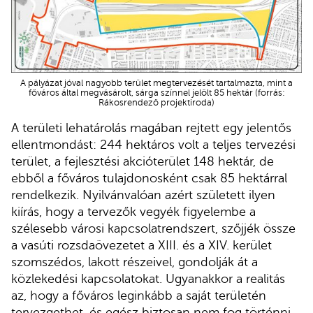
A pályázat jóval nagyobb terület megtervezését tartalmazta, mint a
főváros által megvásárolt, sárga színnel jelölt 85 hektár (forrás:
Rákosrendező projektiroda)
A területi lehatárolás magában rejtett egy jelentős
ellentmondást: 244 hektáros volt a teljes tervezési
terület, a fejlesztési akcióterület 148 hektár, de
ebből a főváros tulajdonosként csak 85 hektárral
rendelkezik. Nyilvánvalóan azért született ilyen
kiírás, hogy a tervezők vegyék figyelembe a
szélesebb városi kapcsolatrendszert, szőjjék össze
a vasúti rozsdaövezetet a XIII. és a XIV. kerület
szomszédos, lakott részeivel, gondolják át a
közlekedési kapcsolatokat. Ugyanakkor a realitás
az, hogy a főváros leginkább a saját területén
tervezgethet, és egész biztosan nem fog történni