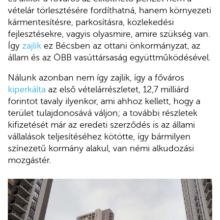
vételár törlesztésére fordíthatná, hanem környezeti
kármentesítésre, parkosításra, közlekedési
fejlesztésekre, vagyis olyasmire, amire szükség van.
Így
zajlik
ez Bécsben az ottani önkormányzat, az
állam és az ÖBB vasúttársaság együttműködésével.
Nálunk azonban nem így zajlik, így a főváros
kiperkálta
az első vételárrészletet, 12,7 milliárd
forintot tavaly ilyenkor, ami ahhoz kellett, hogy a
terület tulajdonosává váljon; a további részletek
kifizetését már az eredeti szerződés is az állami
vállalások teljesítéséhez kötötte, így bármilyen
színezetű kormány alakul, van némi alkudozási
mozgástér.