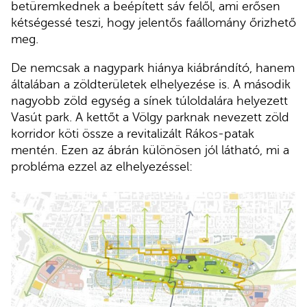
betüremkednek a beépített sáv felől, ami erősen
kétségessé teszi, hogy jelentős faállomány őrizhető
meg.
De nemcsak a nagypark hiánya kiábrándító, hanem
általában a zöldterületek elhelyezése is. A második
nagyobb zöld egység a sínek túloldalára helyezett
Vasút park. A kettőt a Völgy parknak nevezett zöld
korridor köti össze a revitalizált Rákos-patak
mentén. Ezen az ábrán különösen jól látható, mi a
probléma ezzel az elhelyezéssel: