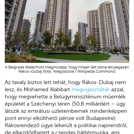
A Belgrade Waterfront megmutatja, hogy milyen lett volna ténylegesen
Rákos-Dubaj (fotó: Niegodzisie / Wikipedia Commons)
Az tavaly biztos lett tehát, hogy Rákos-Dubaj nem
lesz, és Mohamed Alabbart
megvigasztalták
azzal,
hogy megvehette a Belügyminisztérium műemlék
épületét a Széchenyi téren (50,8 milliárdért – úgy
látszik az emirátusi üzletembernek mindenképpen
pont ennyi elkölthető pénze volt Budapestre).
Rákosrendező ügye lekerült a politikai napirendről,
de elkezdődhetett a csendes háttérmunka, ami