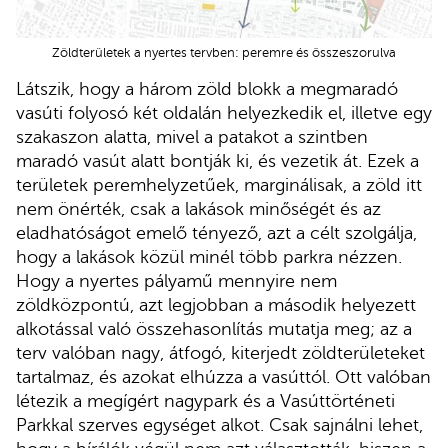
Zöldterületek a nyertes tervben: peremre és összeszorulva
Látszik, hogy a három zöld blokk a megmaradó
vasúti folyosó két oldalán helyezkedik el, illetve egy
szakaszon alatta, mivel a patakot a szintben
maradó vasút alatt bontják ki, és vezetik át. Ezek a
területek peremhelyzetűek, marginálisak, a zöld itt
nem önérték, csak a lakások minőségét és az
eladhatóságot emelő tényező, azt a célt szolgálja,
hogy a lakások közül minél több parkra nézzen.
Hogy a nyertes pályamű mennyire nem
zöldközpontú, azt legjobban a második helyezett
alkotással való összehasonlítás mutatja meg; az a
terv valóban nagy, átfogó, kiterjedt zöldterületeket
tartalmaz, és azokat elhúzza a vasúttól. Ott valóban
létezik a megígért nagypark és a Vasúttörténeti
Parkkal szerves egységet alkot. Csak sajnálni lehet,