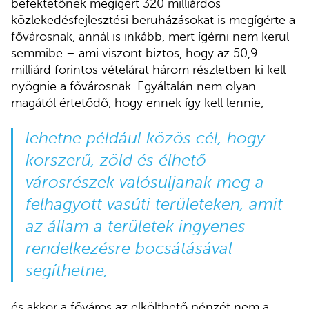
befektetőnek megígért 320 milliárdos
közlekedésfejlesztési beruházásokat is megígérte a
fővárosnak, annál is inkább, mert ígérni nem kerül
semmibe – ami viszont biztos, hogy az 50,9
milliárd forintos vételárat három részletben ki kell
nyögnie a fővárosnak. Egyáltalán nem olyan
magától értetődő, hogy ennek így kell lennie,
lehetne például közös cél, hogy
korszerű, zöld és élhető
városrészek valósuljanak meg a
felhagyott vasúti területeken, amit
az állam a területek ingyenes
rendelkezésre bocsátásával
segíthetne,
és akkor a főváros az elkölthető pénzét nem a