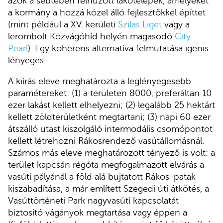
azok a sebtében felhúzott lakótelepek, amelyeket
a kormány a hozzá közel álló fejlesztőkkel építtet
(mint például a XV. kerületi
Szilas Liget
vagy a
lerombolt Közvágóhíd helyén magasodó
City
Pearl
). Egy koherens alternatíva felmutatása igenis
lényeges.
A kiírás eleve meghatározta a leglényegesebb
paramétereket: (1) a területen 8000, preferáltan 10
ezer lakást kellett elhelyezni; (2) legalább 25 hektárt
kellett zöldterületként megtartani; (3) napi 60 ezer
átszálló utast kiszolgáló intermodális csomópontot
kellett létrehozni Rákosrendező vasútállomásnál.
Számos más eleve meghatározott tényező is volt: a
terület kapcsán régóta megfogalmazott elvárás a
vasúti pályánál a föld alá bujtatott Rákos-patak
kiszabadítása, a már említett Szegedi úti átkötés, a
Vasúttörténeti Park nagyvasúti kapcsolatát
biztosító vágányok megtartása vagy éppen a