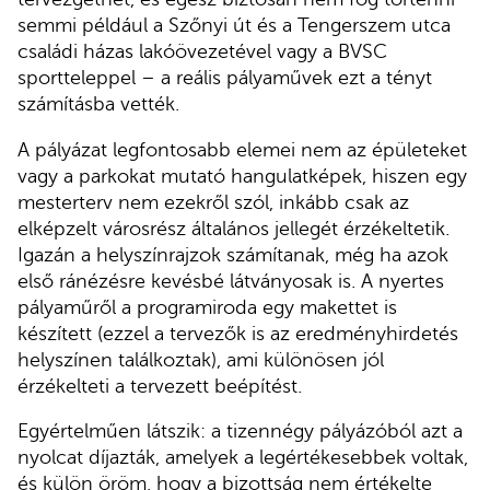
semmi például a Szőnyi út és a Tengerszem utca
családi házas lakóövezetével vagy a BVSC
sportteleppel – a reális pályaművek ezt a tényt
számításba vették.
A pályázat legfontosabb elemei nem az épületeket
vagy a parkokat mutató hangulatképek, hiszen egy
mesterterv nem ezekről szól, inkább csak az
elképzelt városrész általános jellegét érzékeltetik.
Igazán a helyszínrajzok számítanak, még ha azok
első ránézésre kevésbé látványosak is. A nyertes
pályaműről a programiroda egy makettet is
készített (ezzel a tervezők is az eredményhirdetés
helyszínen találkoztak), ami különösen jól
érzékelteti a tervezett beépítést.
Egyértelműen látszik: a tizennégy pályázóból azt a
nyolcat díjazták, amelyek a legértékesebbek voltak,
és külön öröm, hogy a bizottság nem értékelte