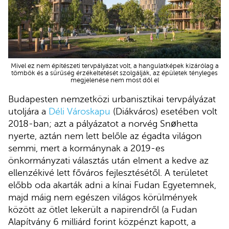
Mivel ez nem építészeti tervpályázat volt, a hangulatképek kizárólag a
tömbök és a sűrűség érzékeltetését szolgálják, az épületek tényleges
megjelenése nem most dől el
Budapesten nemzetközi urbanisztikai tervpályázat
utoljára a
Déli Városkapu
(Diákváros) esetében volt
2018-ban; azt a pályázatot a norvég Snøhetta
nyerte, aztán nem lett belőle az égadta világon
semmi, mert a kormánynak a 2019-es
önkormányzati választás után elment a kedve az
ellenzékivé lett főváros fejlesztésétől. A területet
előbb oda akarták adni a kínai Fudan Egyetemnek,
majd máig nem egészen világos körülmények
között az ötlet lekerült a napirendről (a Fudan
Alapítvány 6 milliárd forint közpénzt kapott, a