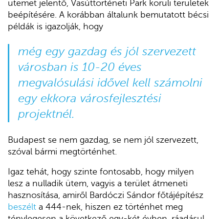
ütemet jelentő, Vasúttörténeti Park körüli területek
beépítésére. A korábban általunk bemutatott bécsi
példák is igazolják, hogy
még egy gazdag és jól szervezett
városban is 10-20 éves
megvalósulási idővel kell számolni
egy ekkora városfejlesztési
projektnél.
Budapest se nem gazdag, se nem jól szervezett,
szóval bármi megtörténhet.
Igaz tehát, hogy szinte fontosabb, hogy milyen
lesz a nulladik ütem, vagyis a terület átmeneti
hasznosítása, amiről Bardóczi Sándor főtájépítész
beszélt
a 444-nek, hiszen ez történhet meg
ténylegesen a következő egy-két évben, ráadásul