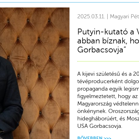
2025.03.11. | Magyari Pét
Putyin-kutató a
abban bíznak, h
Gorbacsovja”
A kijevi születésű és a
tévéproducerként dolgo
propaganda egyik legism
figyelmeztetett, hogy az
Magyarország védtelenné 
önkénynek. Oroszország 
hidegháborúért, és Mos
USA Gorbacsovja.
BŐVEBBEN >>>