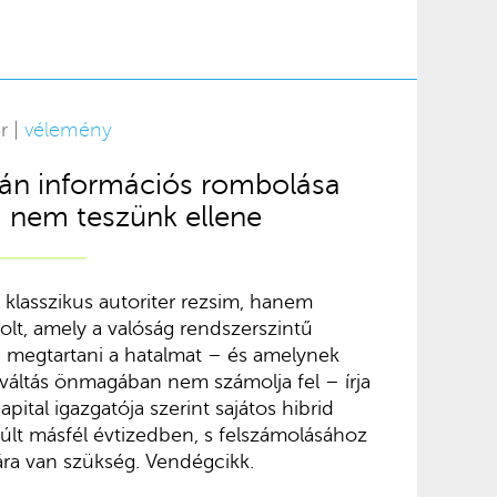
r |
vélemény
bán információs rombolása
 nem teszünk ellene
lasszikus autoriter rezsim, hanem
olt, amely a valóság rendszerszintű
ig megtartani a hatalmat – és amelynek
áltás önmagában nem számolja fel – írja
apital igazgatója szerint sajátos hibrid
últ másfél évtizedben, s felszámolásához
ára van szükség. Vendégcikk.