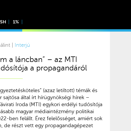
ISH
1%
álint |
Interjú
am a láncban” – az MTI
tudósítója a propagandáról
yeztetésköteles” (azaz letiltott) témák és
 sajtósa által írt hírügynökségi hírek –
irati Iroda (MTI) egykori erdélyi tudósítója
tinásabb magyar médiaintézmény politikai
022-ben felállt. Érez felelősséget, amiért sok
an, de részt vett egy propagandagépezet