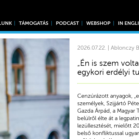
LUNK
TÁMOGATÁS
PODCAST
WEBSHOP
IN ENGL
2026.07.22. | Ablonczy B
„Én is szem volt
egykori erdélyi 
Cenzúrázott anyagok, „eg
személyek, Szijjártó Péter
Gazda Árpád, a Magyar Táv
belülről élte át a legpa
lezüllesztését, mielőtt 2
belső konfliktussal ugy