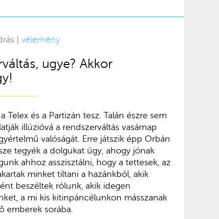
drás |
vélemény
váltás, ugye? Akkor
gy!
a Telex és a Partizán tesz. Talán észre sem
atják illúzióvá a rendszerváltás vasárnap
yértelmű valóságát. Erre játszik épp Orbán
ersze tegyék a dolgukat úgy, ahogy jónak
gunk ahhoz asszisztálni, hogy a tettesek, az
akartak minket tiltani a hazánkból, akik
ént beszéltek rólunk, akik idegen
ket, a mi kis kitinpáncélunkon másszanak
tő emberek sorába.