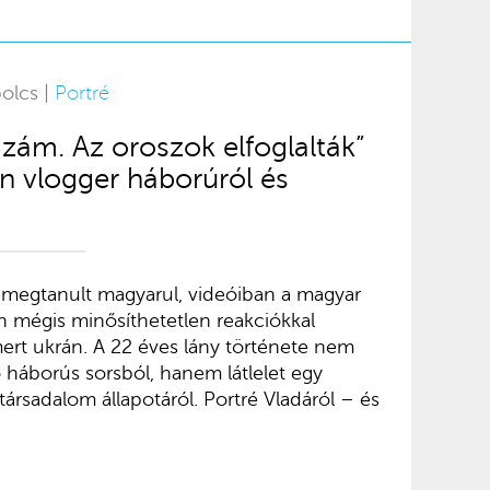
olcs |
Portré
azám. Az oroszok elfoglalták”
n vlogger háborúról és
n megtanult magyarul, videóiban a magyar
on mégis minősíthetetlen reakciókkal
 mert ukrán. A 22 éves lány története nem
 háborús sorsból, hanem látlelet egy
rsadalom állapotáról. Portré Vladáról – és