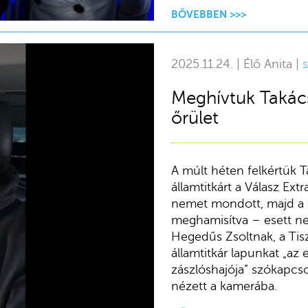
BŐVEBBEN >>>
2025.11.24. | Élő Anita |
s
Meghívtuk Takács 
őrület
A múlt héten felkértük T
államtitkárt a Válasz Ext
nemet mondott, majd a 
meghamisítva – esett ne
Hegedűs Zsoltnak, a Tisz
államtitkár lapunkat „az
zászlóshajója” szókapcso
nézett a kamerába.