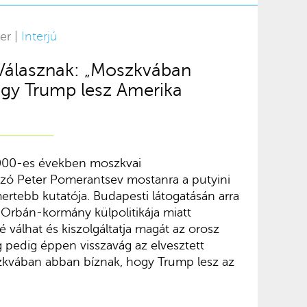
er |
Interjú
 Válasznak: „Moszkvában
ogy Trump lesz Amerika
 2000-es években moszkvai
zó Peter Pomerantsev mostanra a putyini
ertebb kutatója. Budapesti látogatásán arra
 Orbán-kormány külpolitikája miatt
válhat és kiszolgáltatja magát az orosz
pedig éppen visszavág az elvesztett
zkvában abban bíznak, hogy Trump lesz az