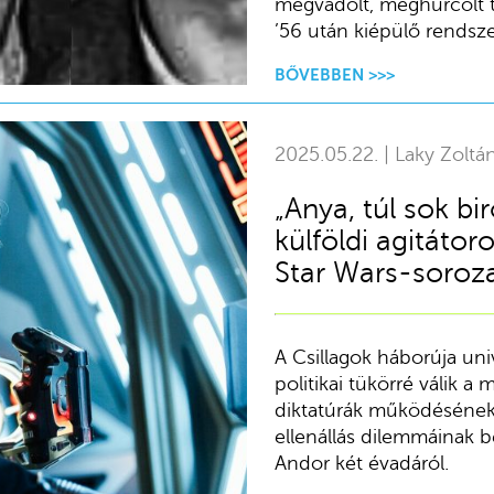
megvádolt, meghurcolt t
’56 után kiépülő rendsz
BŐVEBBEN >>>
2025.05.22. | Laky Zoltá
„Anya, túl sok bi
külföldi agitátor
Star Wars-soroz
A Csillagok háborúja un
politikai tükörré válik 
diktatúrák működésének
ellenállás dilemmáinak be
Andor két évadáról.