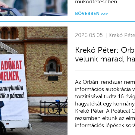
működtetésében.
BŐVEBBEN >>>
2026.05.05. | Krekó Péte
Krekó Péter: Or
velünk marad, ha
Az Orbán-rendszer nem k
információs autokrácia v
torzításával tudta 16 év
hagyatékát egy kormányv
Krekó Péter. A Political C
rezsimben éltünk az elm
információs lépések sor