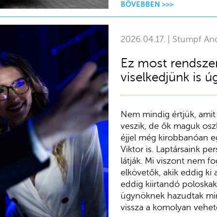
BŐVEBBEN >>>
2026.04.17. | Stumpf An
Ez most rendszer
viselkedjünk is ú
Nem mindig értjük, amit 
veszik, de ők maguk oszl
éjjel még kirobbanóan eg
Viktor is. Laptársaink p
látják. Mi viszont nem fo
elkövetők, akik eddig ki 
eddig kiirtandó poloskak
ügynöknek hazudtak min
vissza a komolyan vehe