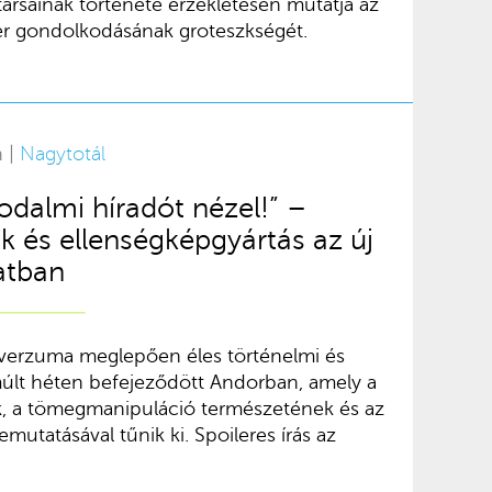
ársainak története érzékletesen mutatja az
er gondolkodásának groteszkségét.
n |
Nagytotál
rodalmi híradót nézel!” –
ok és ellenségképgyártás az új
atban
iverzuma meglepően éles történelmi és
a múlt héten befejeződött Andorban, amely a
, a tömegmanipuláció természetének és az
mutatásával tűnik ki. Spoileres írás az