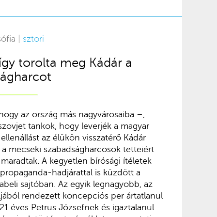
ófia |
sztori
– így torolta meg Kádár a
ágharcot
hogy az ország más nagyvárosaiba –,
szovjet tankok, hogy leverjék a magyar
ellenállást az élükön visszatérő Kádár
: a mecseki szabadságharcosok tetteiért
n maradtak. A kegyetlen bírósági ítéletek
 propaganda-hadjárattal is küzdött a
rabeli sajtóban. Az egyik legnagyobb, az
ljából rendezett koncepciós per ártatlanul
 21 éves Petrus Józsefnek és igaztalanul