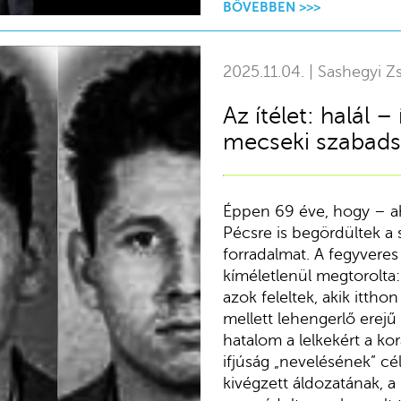
BŐVEBBEN >>>
2025.11.04. | Sashegyi Zs
Az ítélet: halál 
mecseki szabads
Éppen 69 éve, hogy – a
Pécsre is begördültek a 
forradalmat. A fegyveres 
kíméletlenül megtorolta
azok feleltek, akik ittho
mellett lehengerlő erejű
hatalom a lelkekért a ko
ifjúság „nevelésének” cé
kivégzett áldozatának, a