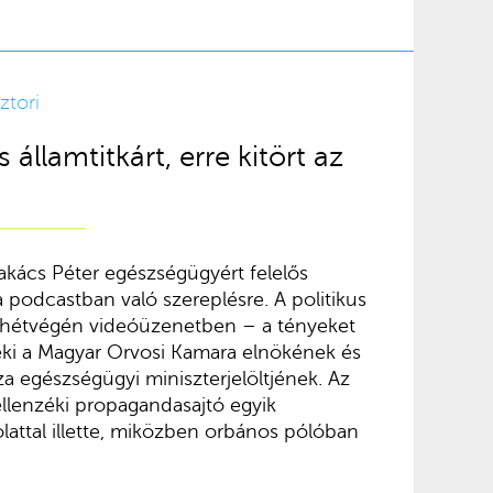
ztori
államtitkárt, erre kitört az
akács Péter egészségügyért felelős
ra podcastban való szereplésre. A politikus
hétvégén videóüzenetben – a tényeket
ki a Magyar Orvosi Kamara elnökének és
a egészségügyi miniszterjelöltjének. Az
 ellenzéki propagandasajtó egyik
lattal illette, miközben orbános pólóban