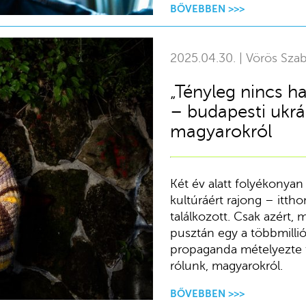
BŐVEBBEN >>>
2025.04.30. | Vörös Szab
„Tényleg nincs h
– budapesti ukrá
magyarokról
Két év alatt folyékonya
kultúráért rajong – itth
találkozott. Csak azért,
pusztán egy a többmillió
propaganda mételyezte tá
rólunk, magyarokról.
BŐVEBBEN >>>