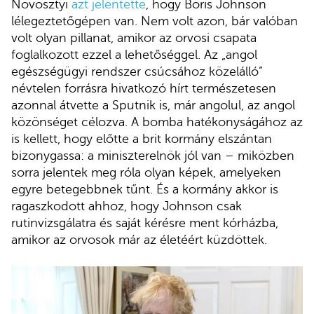
Novosztyi
azt jelentette
, hogy Boris Johnson
lélegeztetőgépen van. Nem volt azon, bár valóban
volt olyan pillanat, amikor az orvosi csapata
foglalkozott ezzel a lehetőséggel. Az „angol
egészségügyi rendszer csúcsához közelálló”
névtelen forrásra hivatkozó hírt természetesen
azonnal átvette a Sputnik is, már angolul, az angol
közönséget célozva. A bomba hatékonyságához az
is kellett, hogy előtte a brit kormány elszántan
bizonygassa: a miniszterelnök jól van – miközben
sorra jelentek meg róla olyan képek, amelyeken
egyre betegebbnek tűnt. És a kormány akkor is
ragaszkodott ahhoz, hogy Johnson csak
rutinvizsgálatra és saját kérésre ment kórházba,
amikor az orvosok már az életéért küzdöttek.