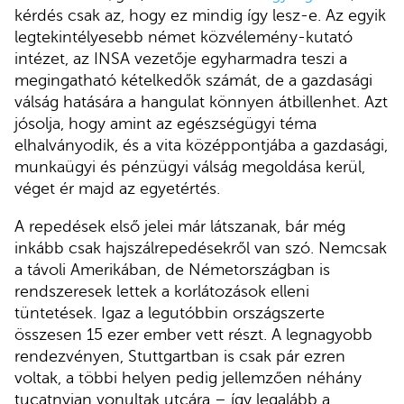
kérdés csak az, hogy ez mindig így lesz-e. Az egyik
legtekintélyesebb német közvélemény-kutató
intézet, az INSA vezetője egyharmadra teszi a
megingatható kételkedők számát, de a gazdasági
válság hatására a hangulat könnyen átbillenhet. Azt
jósolja, hogy amint az egészségügyi téma
elhalványodik, és a vita középpontjába a gazdasági,
munkaügyi és pénzügyi válság megoldása kerül,
véget ér majd az egyetértés.
A repedések első jelei már látszanak, bár még
inkább csak hajszálrepedésekről van szó. Nemcsak
a távoli Amerikában, de Németországban is
rendszeresek lettek a korlátozások elleni
tüntetések. Igaz a legutóbbin országszerte
összesen 15 ezer ember vett részt. A legnagyobb
rendezvényen, Stuttgartban is csak pár ezren
voltak, a többi helyen pedig jellemzően néhány
tucatnyian vonultak utcára – így legalább a