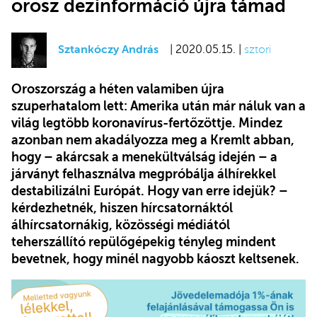
orosz dezinformáció újra támad
Sztankóczy András
| 2020.05.15. |
sztori
Oroszország a héten valamiben újra
szuperhatalom lett: Amerika után már náluk van a
világ legtöbb koronavírus-fertőzöttje. Mindez
azonban nem akadályozza meg a Kremlt abban,
hogy – akárcsak a menekültválság idején – a
járványt felhasználva megpróbálja álhírekkel
destabilizálni Európát. Hogy van erre idejük? –
kérdezhetnék, hiszen hírcsatornáktól
álhírcsatornákig, közösségi médiától
teherszállító repülőgépekig tényleg mindent
bevetnek, hogy minél nagyobb káoszt keltsenek.