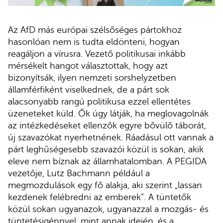
Az AfD más európai szélsőséges pártokhoz
hasonlóan nem is tudta eldönteni, hogyan
reagáljon a vírusra. Vezető politikusai inkább
mérsékelt hangot választottak, hogy azt
bizonyítsák, ilyen nemzeti sorshelyzetben
államférfiként viselkednek, de a párt sok
alacsonyabb rangú politikusa ezzel ellentétes
üzeneteket küld. Ők úgy látják, ha meglovagolnák
az intézkedéseket ellenzők egyre bővülő táborát,
új szavazókat nyerhetnének. Ráadásul ott vannak a
párt leghűségesebb szavazói közül is sokan, akik
eleve nem bíznak az államhatalomban. A PEGIDA
vezetője, Lutz Bachmann például a
megmozdulások egy fő alakja, aki szerint „lassan
kezdenek felébredni az emberek”. A tüntetők
közül sokan ugyanazok, ugyanazzal a mozgás- és
tüntetésigénnyel, mint annak idején, és a