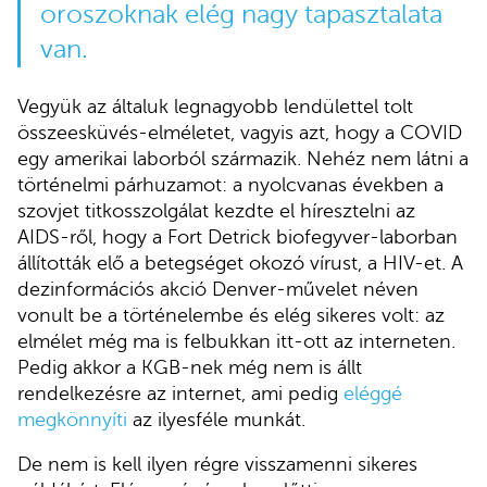
oroszoknak elég nagy tapasztalata
van.
Vegyük az általuk legnagyobb lendülettel tolt
összeesküvés-elméletet, vagyis azt, hogy a COVID
egy amerikai laborból származik. Nehéz nem látni a
történelmi párhuzamot: a nyolcvanas években a
szovjet titkosszolgálat kezdte el híresztelni az
AIDS-ről, hogy a Fort Detrick biofegyver-laborban
állították elő a betegséget okozó vírust, a HIV-et. A
dezinformációs akció Denver-művelet néven
vonult be a történelembe és elég sikeres volt: az
elmélet még ma is felbukkan itt-ott az interneten.
Pedig akkor a KGB-nek még nem is állt
rendelkezésre az internet, ami pedig
eléggé
megkönnyíti
az ilyesféle munkát.
De nem is kell ilyen régre visszamenni sikeres