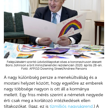
Felépüléséért szorító üdvözlőlapokat olvas a koronavíruson átesett
Boris Johnson a brit miniszterelnöki rezidencián 2020. április 28-án.
Fotó: AFP/10 Downing Street/Andrew Parsons
A nagy különbség persze a menekültválság és a
mostani helyzet között, hogy egyelőre az emberek
nagy többsége nagyon is ott áll a kormánya
mellett. Egy friss mérés szerint a németek negyede
érti csak meg a korlátozó intézkedések ellen
tiltakozókat. (Igaz, ez is
tízmilliós nagyságrend
.) A