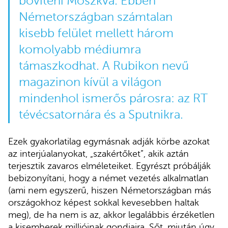
bővíteni Moszkva. Ebben
Németországban számtalan
kisebb felület mellett három
komolyabb médiumra
támaszkodhat. A Rubikon nevű
magazinon kívül a világon
mindenhol ismerős párosra: az RT
tévécsatornára és a Sputnikra.
Ezek gyakorlatilag egymásnak adják körbe azokat
az interjúalanyokat, „szakértőket”, akik aztán
terjesztik zavaros elméleteiket. Egyrészt próbálják
bebizonyítani, hogy a német vezetés alkalmatlan
(ami nem egyszerű, hiszen Németországban más
országokhoz képest sokkal kevesebben haltak
meg), de ha nem is az, akkor legalábbis érzéketlen
a kisemberek millióinak gondjaira. Sőt, miután úgy