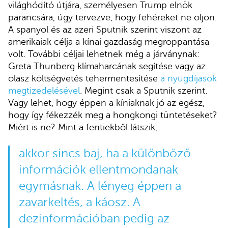
világhódító útjára, személyesen Trump elnök
parancsára, úgy tervezve, hogy fehéreket ne öljön.
A spanyol és az azeri Sputnik szerint viszont az
amerikaiak célja a kínai gazdaság megroppantása
volt. További céljai lehetnek még a járványnak:
Greta Thunberg klímaharcának segítése vagy az
olasz költségvetés tehermentesítése
a nyugdíjasok
megtizedelésével
. Megint csak a Sputnik szerint.
Vagy lehet, hogy éppen a kíniaknak jó az egész,
hogy így fékezzék meg a hongkongi tüntetéseket?
Miért is ne? Mint a fentiekből látszik,
akkor sincs baj, ha a különböző
információk ellentmondanak
egymásnak. A lényeg éppen a
zavarkeltés, a káosz. A
dezinformációban pedig az