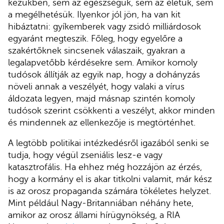
kezükben, sem az egészségük, sem az életük, sem
a megélhetésük. Ilyenkor jól jön, ha van kit
hibáztatni: gyíkemberek vagy zsidó milliárdosok
egyaránt megteszik. Főleg, hogy egyelőre a
szakértőknek sincsenek válaszaik, gyakran a
legalapvetőbb kérdésekre sem. Amikor komoly
tudósok állítják az egyik nap, hogy a dohányzás
növeli annak a veszélyét, hogy valaki a vírus
áldozata legyen, majd másnap szintén komoly
tudósok szerint csökkenti a veszélyt, akkor minden
és mindennek az ellenkezője is megtörténhet.
A legtöbb politikai intézkedésről igazából senki se
tudja, hogy végül zseniális lesz-e vagy
katasztrofális. Ha ehhez még hozzájön az érzés,
hogy a kormány el is akar titkolni valamit, már kész
is az orosz propaganda számára tökéletes helyzet.
Mint például Nagy-Britanniában néhány hete,
amikor az orosz állami hírügynökség, a RIA