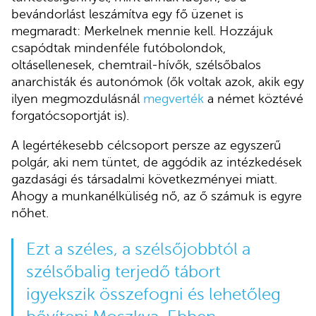
bevándorlást leszámítva egy fő üzenet is
megmaradt: Merkelnek mennie kell. Hozzájuk
csapódtak mindenféle futóbolondok,
oltásellenesek, chemtrail-hívők, szélsőbalos
anarchisták és autonómok (ők voltak azok, akik egy
ilyen megmozdulásnál
megverték
a német köztévé
forgatócsoportját is).
A legértékesebb célcsoport persze az egyszerű
polgár, aki nem tüntet, de aggódik az intézkedések
gazdasági és társadalmi következményei miatt.
Ahogy a munkanélküliség nő, az ő számuk is egyre
nőhet.
Ezt a széles, a szélsőjobbtól a
szélsőbalig terjedő tábort
igyekszik összefogni és lehetőleg