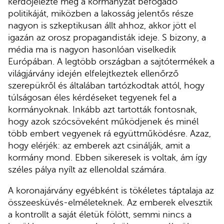
kérdőjelezte meg a kormányzat befogadó
politikáját, miközben a lakosság jelentős része
nagyon is szkeptikusan állt ahhoz, akkor jött el
igazán az orosz propagandisták ideje. S bizony, a
média ma is nagyon hasonlóan viselkedik
Európában. A legtöbb országban a sajtótermékek a
világjárvány idején elfelejtkeztek ellenőrző
szerepükről és általában tartózkodtak attól, hogy
túlságosan éles kérdéseket tegyenek fel a
kormányoknak. Inkább azt tartották fontosnak,
hogy azok szócsöveként működjenek és minél
több embert vegyenek rá együttműködésre. Azaz,
hogy elérjék: az emberek azt csinálják, amit a
kormány mond. Ebben sikeresek is voltak, ám így
széles pálya nyílt az ellenoldal számára.
A koronajárvány egyébként is tökéletes táptalaja az
összeesküvés-elméleteknek. Az emberek elvesztik
a kontrollt a saját életük fölött, semmi nincs a