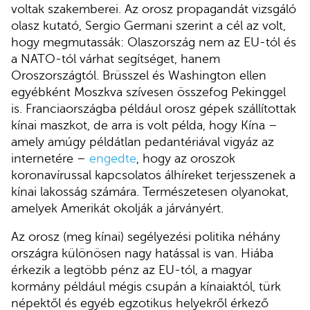
voltak szakemberei. Az orosz propagandát vizsgáló
olasz kutató, Sergio Germani szerint a cél az volt,
hogy megmutassák: Olaszország nem az EU-tól és
a NATO-tól várhat segítséget, hanem
Oroszországtól. Brüsszel és Washington ellen
egyébként Moszkva szívesen összefog Pekinggel
is. Franciaországba például orosz gépek szállítottak
kínai maszkot, de arra is volt példa, hogy Kína –
amely amúgy példátlan pedantériával vigyáz az
internetére –
engedte
, hogy az oroszok
koronavírussal kapcsolatos álhíreket terjesszenek a
kínai lakosság számára. Természetesen olyanokat,
amelyek Amerikát okolják a járványért.
Az orosz (meg kínai) segélyezési politika néhány
országra különösen nagy hatással is van. Hiába
érkezik a legtöbb pénz az EU-tól, a magyar
kormány például mégis csupán a kínaiaktól, türk
népektől és egyéb egzotikus helyekről érkező