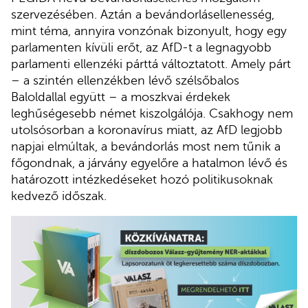
szervezésében. Aztán a bevándorlásellenesség,
mint téma, annyira vonzónak bizonyult, hogy egy
parlamenten kívüli erőt, az AfD-t a legnagyobb
parlamenti ellenzéki párttá változtatott. Amely párt
– a szintén ellenzékben lévő szélsőbalos
Baloldallal együtt – a moszkvai érdekek
leghűségesebb német kiszolgálója. Csakhogy nem
utolsósorban a koronavírus miatt, az AfD legjobb
napjai elmúltak, a bevándorlás most nem tűnik a
főgondnak, a járvány egyelőre a hatalmon lévő és
határozott intézkedéseket hozó politikusoknak
kedvező időszak.