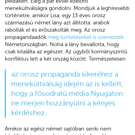
példákért. Elég a pár évvel ezelőtti
menekültválságra gondolni. Mondjuk a leghíresebb
történetre, amikor Lisa, egy 13 éves orosz
származású német lány azt állította: arabok
rabolták el és erőszakolták meg. Az orosz
propagandaadók
még tüntetéseket is szerveztek
Németországban. Noha a lány bevallotta, hogy
csak kitalálta az egészet. Az ügyből kormányszintű
konfliktus lett a két ország között. Természetesen
az orosz propaganda sikeréhez a
menekültválság idején az is kellett,
hogy a fősodratú média Nyugaton
ne merjen hozzányúlni a kényes
kérdéshez.
Amikor az egész német sajtóban senki nem