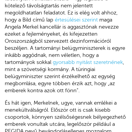
kötelező távolságtartás nem jelentett
megoldhatatlan feladatot. Ez is elég volt ahhoz,
hogy a Bild című lap
értesülései szerint
maga
Angela Merkel kancellár is aggasztónak nevezze
ezeket a fejleményeket, és kifejezetten
Oroszországból szervezett dezinformációról
beszéljen. A tartományi belügyminiszterek is egyre
inkább aggódnak, nem véletlen, hogy a
tartományok sokkal
gyorsabb nyitást szeretnének
,
mint a szövetségi kormány. A türingiai
belügyminiszter szerint érzékelhető az egység
megbomlása, egyre többen érzik azt, hogy „az
emberek kontra azok ott fönn”.
És hát igen, Merkelnek, ugye, vannak emlékei a
menekültválságról. Először ott is csak kisebb
csoportok, könnyen szélsőségesnek bélyegezhető
emberek vonultak utcára, legelőször például a
PEGIDA nevű bevándorlásellenes mozgalom