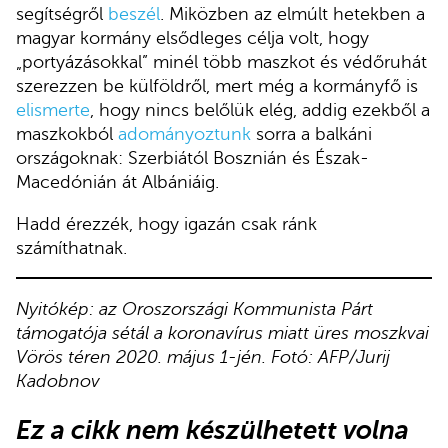
segítségről
beszél
. Miközben az elmúlt hetekben a
magyar kormány elsődleges célja volt, hogy
„portyázásokkal” minél több maszkot és védőruhát
szerezzen be külföldről, mert még a kormányfő is
elismerte
, hogy nincs belőlük elég, addig ezekből a
maszkokból
adományoztunk
sorra a balkáni
országoknak: Szerbiától Bosznián és Észak-
Macedónián át Albániáig.
Hadd érezzék, hogy igazán csak ránk
számíthatnak.
Nyitókép: az Oroszországi Kommunista Párt
támogatója sétál a koronavírus miatt üres moszkvai
Vörös téren 2020. május 1-jén. Fotó: AFP/Jurij
Kadobnov
Ez a cikk nem készülhetett volna