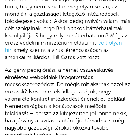
tűnik, hogy nem is haltak meg olyan sokan, azt
mondják: a gazdaságot letaglózó intézkedések
fölöslegesek voltak. Akkor pedig nyilván valami más
célt szolgálnak, ergo Berlin titkos háttérhatalmak
kiszolgálója. S hogy milyen háttérhatalom? Még az
orosz védelmi minisztérium oldalán is
volt olyan
hír
, amely szerint a vírus létrehozásában az
amerikai milliárdos, Bill Gates vett részt.
Az igény pedig óriási: a német összeesküvés-
elméletes weboldalak látogatottsága
megsokszorozódott. De mégis mit akarnak ezzel az
oroszok? Nos, nem elsődleges céljuk, hogy
valamiféle konkrét intézkedést érjenek el, például
Németországban a korlátozások mielőbbi
feloldását – persze az kifejezetten jól jönne nekik,
ha a járvány a lazítások után újra támadna, s még
nagyobb gazdasági károkat okozva tovább
gyengítené Európát. Nem,