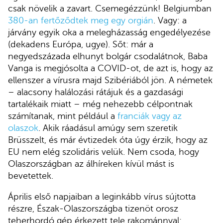
csak növelik a zavart. Csemegézzünk! Belgiumban
380-an fertőződtek meg egy orgián
. Vagy: a
járvány egyik oka a melegházasság engedélyezése
(dekadens Európa, ugye). Sőt: már a
negyedszázada elhunyt bolgár csodalátnok, Baba
Vanga is megjósolta a COVID-ot, de azt is, hogy az
ellenszer a vírusra majd Szibériából jön. A németek
– alacsony halálozási rátájuk és a gazdasági
tartalékaik miatt – még nehezebb célpontnak
számítanak, mint például a
franciák vagy az
olaszok
. Akik ráadásul amúgy sem szeretik
Brüsszelt, és már évtizedek óta úgy érzik, hogy az
EU nem elég szolidáris velük. Nem csoda, hogy
Olaszországban az álhíreken kívül mást is
bevetettek.
Április első napjaiban a leginkább vírus sújtotta
részre, Észak-Olaszországba tizenöt orosz
teherhordó gép érkezett tele rakománnyal: