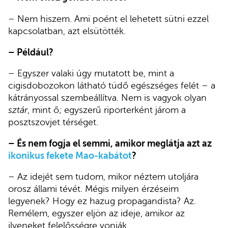
– Nem hiszem. Ami poént el lehetett sütni ezzel
kapcsolatban, azt elsütötték.
– Például?
– Egyszer valaki úgy mutatott be, mint a
cigisdobozokon látható tüdő egészséges felét – a
kátrányossal szembeállítva. Nem is vagyok olyan
sztár
, mint ő; egyszerű riporterként járom a
posztszovjet térséget.
– És nem fogja el semmi, amikor meglátja azt az
ikonikus fekete Mao-kabátot
?
– Az idejét sem tudom, mikor néztem utoljára
orosz állami tévét. Mégis milyen érzéseim
legyenek? Hogy ez hazug propagandista? Az.
Remélem, egyszer eljön az ideje, amikor az
ilyeneket felelősségre vonják.