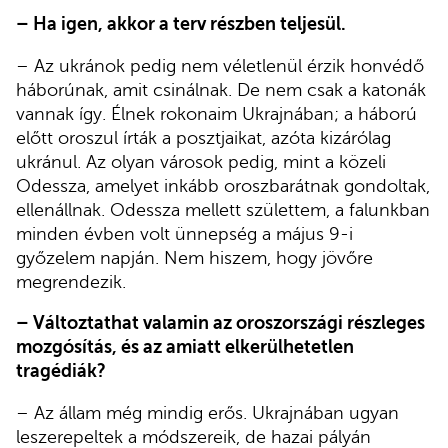
– Ha igen, akkor a terv részben teljesül.
– Az ukránok pedig nem véletlenül érzik honvédő
háborúnak, amit csinálnak. De nem csak a katonák
vannak így. Élnek rokonaim Ukrajnában; a háború
előtt oroszul írták a posztjaikat, azóta kizárólag
ukránul. Az olyan városok pedig, mint a közeli
Odessza, amelyet inkább oroszbarátnak gondoltak,
ellenállnak. Odessza mellett születtem, a falunkban
minden évben volt ünnepség a május 9-i
győzelem napján. Nem hiszem, hogy jövőre
megrendezik.
– Változtathat valamin az oroszországi részleges
mozgósítás, és az amiatt elkerülhetetlen
tragédiák?
– Az állam még mindig erős. Ukrajnában ugyan
leszerepeltek a módszereik, de hazai pályán