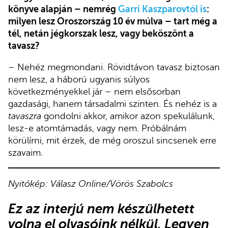
könyve alapján – nemrég
Garri Kaszparovtól is
:
milyen lesz Oroszország 10 év múlva – tart még a
tél, netán jégkorszak lesz, vagy beköszönt a
tavasz?
– Nehéz megmondani. Rövidtávon tavasz biztosan
nem lesz, a háború ugyanis súlyos
következményekkel jár – nem elsősorban
gazdasági, hanem társadalmi szinten. És nehéz is a
tavaszra
gondolni akkor, amikor azon spekulálunk,
lesz-e atomtámadás, vagy nem. Próbálnám
körülírni, mit érzek, de még oroszul sincsenek erre
szavaim.
Nyitókép: Válasz Online/Vörös Szabolcs
Ez az interjú nem készülhetett
volna el olvasóink nélkül. Legyen