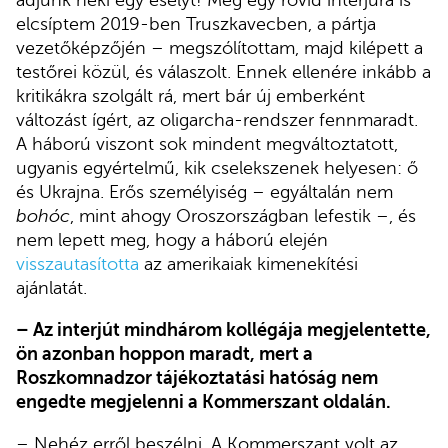
adjunk neki egy esélyt! Még egy rövid interjúra is
elcsíptem 2019-ben Truszkavecben, a pártja
vezetőképzőjén – megszólítottam, majd kilépett a
testőrei közül, és válaszolt. Ennek ellenére inkább a
kritikákra szolgált rá, mert bár új emberként
változást ígért, az oligarcha-rendszer fennmaradt.
A háború viszont sok mindent megváltoztatott,
ugyanis egyértelmű, kik cselekszenek helyesen: ő
és Ukrajna. Erős személyiség – egyáltalán nem
bohóc
, mint ahogy Oroszországban lefestik –, és
nem lepett meg, hogy a háború elején
visszautasította
az amerikaiak kimenekítési
ajánlatát.
– Az interjút mindhárom kollégája megjelentette,
ön azonban hoppon maradt, mert a
Roszkomnadzor tájékoztatási hatóság nem
engedte megjelenni a Kommerszant oldalán.
– Nehéz erről beszélni. A Kommerszant volt az