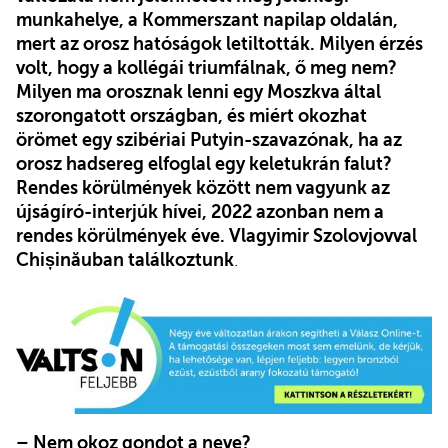
munkahelye, a Kommerszant napilap oldalán,
mert az orosz hatóságok letiltották. Milyen érzés
volt, hogy a kollégái triumfálnak, ő meg nem?
Milyen ma orosznak lenni egy Moszkva által
szorongatott országban, és miért okozhat
örömet egy szibériai Putyin-szavazónak, ha az
orosz hadsereg elfoglal egy keletukrán falut?
Rendes körülmények között nem vagyunk az
újságíró-interjúk hívei, 2022 azonban nem a
rendes körülmények éve. Vlagyimir Szolovjovval
Chișinăuban találkoztunk
.
– Nem okoz gondot a neve?