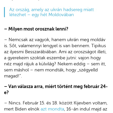
Az ország, amely az ukrán hadsereg miatt
létezhet – egy hét Moldovában
– Milyen most orosznak lenni?
– Nemcsak az vagyok, hanem ukrán meg moldáv
is. Sőt, valamennyi lengyel is van bennem. Tipikus
az ilyesmi Besszarábiában. Ami az oroszságot illeti,
a gyerekeim szoktak eszembe jutni: vajon hogy
néz majd rájuk a külvilág? Nekem eddig – sem itt,
sem máshol – nem mondták, hogy „szégyelld
magad!”.
– Van válasza arra, miért történt meg február 24-
e?
– Nincs. Február 15. és 18. között Kijevben voltam,
mert Biden elnök
azt mondta
, 16-án indul majd az