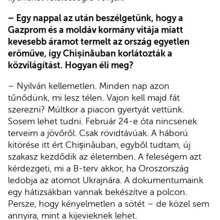
– Egy nappal az után beszélgetünk, hogy a
Gazprom és a moldáv kormány vitája miatt
kevesebb áramot termelt az ország egyetlen
erőműve, így Chișinăuban korlátozták a
közvilágítást. Hogyan éli meg?
– Nyilván kellemetlen. Minden nap azon
tűnődünk, mi lesz télen. Vajon kell majd fát
szerezni? Múltkor a piacon gyertyát vettünk.
Sosem lehet tudni. Február 24-e óta nincsenek
terveim a jövőről. Csak rövidtávúak. A háború
kitörése itt ért Chișinăuban, egyből tudtam, új
szakasz kezdődik az életemben. A feleségem azt
kérdezgeti, mi a B-terv akkor, ha Oroszország
ledobja az atomot Ukrajnára. A dokumentumaink
egy hátizsákban vannak bekészítve a polcon.
Persze, hogy kényelmetlen a sötét – de közel sem
annyira, mint a kijevieknek lehet.