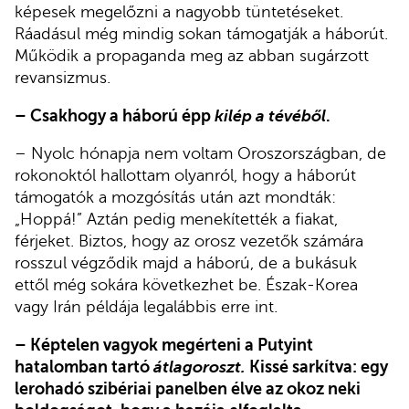
képesek megelőzni a nagyobb tüntetéseket.
Ráadásul még mindig sokan támogatják a háborút.
Működik a propaganda meg az abban sugárzott
revansizmus.
– Csakhogy a háború épp
kilép a tévéből
.
– Nyolc hónapja nem voltam Oroszországban, de
rokonoktól hallottam olyanról, hogy a háborút
támogatók a mozgósítás után azt mondták:
„Hoppá!” Aztán pedig menekítették a fiakat,
férjeket. Biztos, hogy az orosz vezetők számára
rosszul végződik majd a háború, de a bukásuk
ettől még sokára következhet be. Észak-Korea
vagy Irán példája legalábbis erre int.
– Képtelen vagyok megérteni a Putyint
hatalomban tartó
átlagoroszt.
Kissé sarkítva: egy
lerohadó szibériai panelben élve az okoz neki