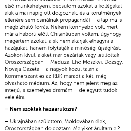
első munkahelyem, becsülöm azokat a kollégákat
akik a mai napig ott dolgoznak, és a körülmények
ellenére sem csinálnak propagandát – a lap ma is
megbízható forrás. Nekem könnyebb volt, mert
már a háború előtt Chișinăuban voltam, úgyhogy
megértem azokat, akik nem akarják elhagyni a
hazájukat, hanem folytatják a minőségi újságírást.
Azokon kívül, akiket már bezártak vagy letiltottak
Oroszországban – Meduza, Eho Moszkvi, Dozsgy,
Novaja Gazeta – a nagyok közül talán a
Kommerszant és az RBK maradt a két, még
olvasható médium. Az, hogy nem jelent meg az
interjú, a személyes drámám – de együtt tudok
vele élni.
– Nem szokták hazaárulózni?
– Ukrajnában születtem, Moldovában élek,
Oroszországban dolgoztam. Melyiket árultam el?