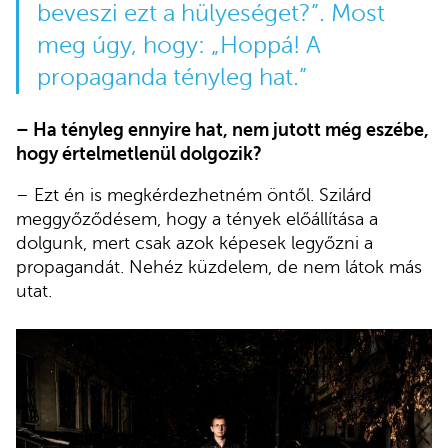
beveszi ezt a hülyeséget?”. Most
meg úgy, hogy: „Hoppá! A
propaganda tényleg hat.”
– Ha tényleg ennyire hat, nem jutott még eszébe,
hogy értelmetlenül dolgozik?
– Ezt én is megkérdezhetném öntől. Szilárd
meggyőződésem, hogy a tények előállítása a
dolgunk, mert csak azok képesek legyőzni a
propagandát. Nehéz küzdelem, de nem látok más
utat.