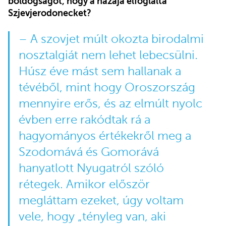
boldogságot, hogy a hazája elfoglalta
Szjevjerodonecket?
– A szovjet múlt okozta birodalmi
nosztalgiát nem lehet lebecsülni.
Húsz éve mást sem hallanak a
tévéből, mint hogy Oroszország
mennyire erős, és az elmúlt nyolc
évben erre rakódtak rá a
hagyományos értékekről meg a
Szodomává és Gomorává
hanyatlott Nyugatról szóló
rétegek. Amikor először
megláttam ezeket, úgy voltam
vele, hogy „tényleg van, aki