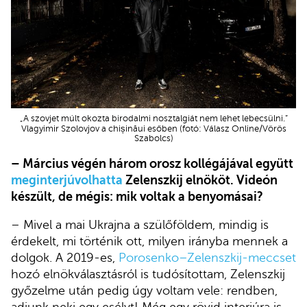
„A szovjet múlt okozta birodalmi nosztalgiát nem lehet lebecsülni.”
Vlagyimir Szolovjov a chișinăui esőben (fotó: Válasz Online/Vörös
Szabolcs)
– Március végén három orosz kollégájával együtt
meginterjúvolhatta
Zelenszkij elnököt. Videón
készült, de mégis: mik voltak a benyomásai?
– Mivel a mai Ukrajna a szülőföldem, mindig is
érdekelt, mi történik ott, milyen irányba mennek a
dolgok. A 2019-es,
Porosenko–Zelenszkij-meccset
hozó elnökválasztásról is tudósítottam, Zelenszkij
győzelme után pedig úgy voltam vele: rendben,