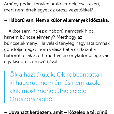
Amúgy pedig: tényleg áruló lennék, csak azért,
mert nem értek egyet az orosz vezetőkkel?
– Háború van. Nem a különvélemények időszaka.
– Akkor sem, ha ez a háború nemcsak hiba,
hanem bűncselekmény? Merthogy az:
bűncselekmény. Ha valaki tényleg nagyhatalomnak
gondolja magát, nem választhatja eszközül a
háborút, csak azért, mert véleménykülönbsége van
egy kisebb szomszédjával.
Ők a hazaárulók. Ők robbantottak
ki háborút, nem én, és nem azok,
akik most menekülnek előle
Oroszországból.
– Ugyanazt kérdezem, amit – Közeleg a tél című