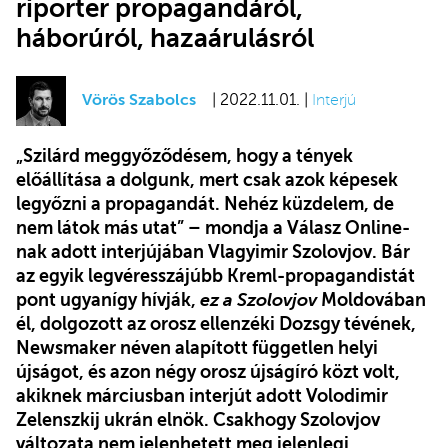
riporter propagandáról,
háborúról, hazaárulásról
Vörös Szabolcs
| 2022.11.01. |
Interjú
„Szilárd meggyőződésem, hogy a tények
előállítása a dolgunk, mert csak azok képesek
legyőzni a propagandát. Nehéz küzdelem, de
nem látok más utat” – mondja a Válasz Online-
nak adott interjújában Vlagyimir Szolovjov. Bár
az egyik legvéresszájúbb Kreml-propagandistát
pont ugyanígy hívják,
ez a Szolovjov
Moldovában
él, dolgozott az orosz ellenzéki Dozsgy tévének,
Newsmaker néven alapított független helyi
újságot, és azon négy orosz újságíró közt volt,
akiknek márciusban interjút adott Volodimir
Zelenszkij ukrán elnök. Csakhogy Szolovjov
változata nem jelenhetett meg jelenlegi