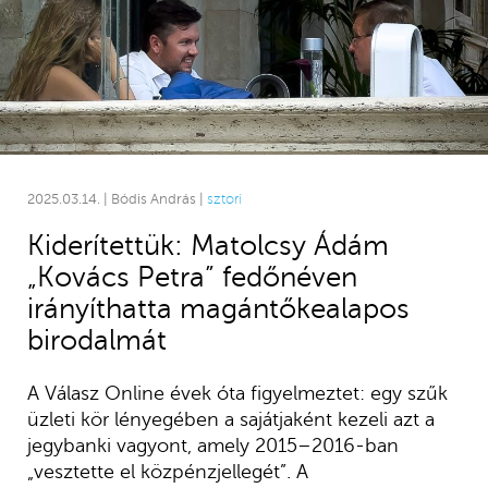
2025.03.14. | Bódis András |
sztori
Kiderítettük: Matolcsy Ádám
„Kovács Petra” fedőnéven
irányíthatta magántőkealapos
birodalmát
A Válasz Online évek óta figyelmeztet: egy szűk
üzleti kör lényegében a sajátjaként kezeli azt a
jegybanki vagyont, amely 2015–2016-ban
„vesztette el közpénzjellegét”. A