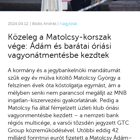
2024.04.12. | Bódis András |
Nagytotál
Közeleg a Matolcsy-korszak
vége: Ádám és barátai óriási
vagyonátmentésbe kezdtek
A kormány és a jegybankelnöki mandátumát
szűk egy év múlva kitöltő Matolcsy György a
felszínen évek óta kóstolgatja egymást, ám a
mélyben senki nem parancsol megálljt az MNB
ingatlan-kiszervezési gyakorlatának. Pedig a
Matolcsy fia által fémjelzett üzleti klub óriási
vagyonmentésbe kezdett – a nemzeti bank
régiós multicége, a varsói tőzsdén jegyzett GTC
Group közreműködésével. Utóbbi eddig 42
milliárd forintnyi eurót fizetett a Matolcsy Ádám–