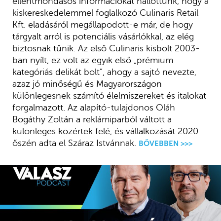
ellentmondásos információkat hallottunk, hogy a
kiskereskedelemmel foglalkozó Culinaris Retail
Kft. eladásáról megállapodott-e már, de hogy
tárgyalt arról is potenciális vásárlókkal, az elég
biztosnak tűnik. Az első Culinaris kisbolt 2003-
ban nyílt, ez volt az egyik első „prémium
kategóriás delikát bolt”, ahogy a sajtó nevezte,
azaz jó minőségű és Magyarországon
különlegesnek számító élelmiszereket és italokat
forgalmazott. Az alapító-tulajdonos Oláh
Bogáthy Zoltán a reklámiparból váltott a
különleges közértek felé, és vállalkozását 2020
őszén adta el Száraz Istvánnak.
BŐVEBBEN >>>