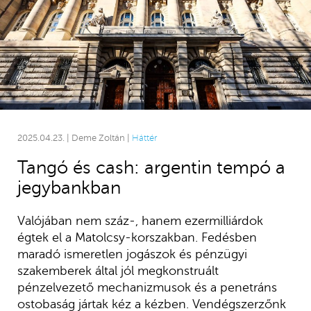
2025.04.23. | Deme Zoltán |
Háttér
Tangó és cash: argentin tempó a
jegybankban
Valójában nem száz-, hanem ezermilliárdok
égtek el a Matolcsy-korszakban. Fedésben
maradó ismeretlen jogászok és pénzügyi
szakemberek által jól megkonstruált
pénzelvezető mechanizmusok és a penetráns
ostobaság jártak kéz a kézben. Vendégszerzőnk