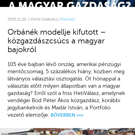
2025.11.20. | Vörös Szabolcs |
Podcast
Orbánék modellje kifutott –
közgazdászcsúcs a magyar
bajokról
105 éve bajban lévő ország, amerikai pénzügyi
mentőcsomag, 5 százalékos hiány, közben meg
látványos választási osztogatás. Öt hónappal a
választás előtt milyen állapotban van a magyar
gazdaság? Erről szól a friss HetiVálasz, amelynek
vendégei Bod Péter Ákos közgazdász, korábbi
jegybankelnök és Madár István, a Portfolio
vezető elemzője.
BŐVEBBEN >>>