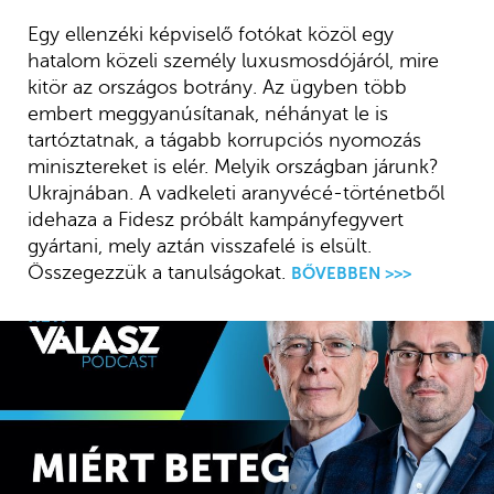
Egy ellenzéki képviselő fotókat közöl egy
hatalom közeli személy luxusmosdójáról, mire
kitör az országos botrány. Az ügyben több
embert meggyanúsítanak, néhányat le is
tartóztatnak, a tágabb korrupciós nyomozás
minisztereket is elér. Melyik országban járunk?
Ukrajnában. A vadkeleti aranyvécé-történetből
idehaza a Fidesz próbált kampányfegyvert
gyártani, mely aztán visszafelé is elsült.
Összegezzük a tanulságokat.
BŐVEBBEN >>>