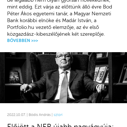
de legalább nem olyan gyorsan növekednek,
mint eddig. Ezt várja az előttünk álló évre Bod
Péter Ákos egyetemi tanár, a Magyar Nemzeti
Bank korábbi elnöke és Madár István, a
Portfolio.hu vezető elemzője, az év első
közgazdász-kibeszélőjének két szereplője.
BŐVEBBEN >>>
2022.10.07. | Bódis András |
sztori
Előjött a NER újabb nagyágyúja: