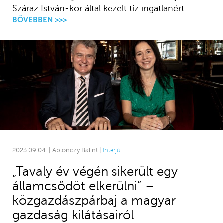
Száraz István-kör által kezelt tíz ingatlanért.
BŐVEBBEN >>>
2023.09.04. | Ablonczy Bálint |
Interjú
„Tavaly év végén sikerült egy
államcsődöt elkerülni” –
közgazdászpárbaj a magyar
gazdaság kilátásairól