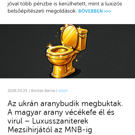
jóval több pénzbe is kerülhetett, mint a luxizós
belsőépítészeti megoldások.
BŐVEBBEN >>>
2026.03.25. | Borbás Barna |
sztori
Az ukrán aranybudik megbuktak.
A magyar arany vécékefe él és
virul – Luxusszaniterek
Mezsihirjától az MNB-ig