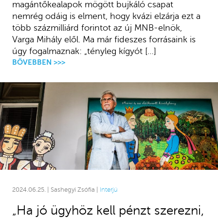
magántőkealapok mögött bujkáló csapat
nemrég odáig is elment, hogy kvázi elzárja ezt a
több százmilliárd forintot az új MNB-elnök,
Varga Mihály elől. Ma már fideszes forrásaink is
úgy fogalmaznak: „tényleg kígyót […]
BŐVEBBEN >>>
2024.06.25. | Sashegyi Zsófia |
Interjú
„Ha jó ügyhöz kell pénzt szerezni,