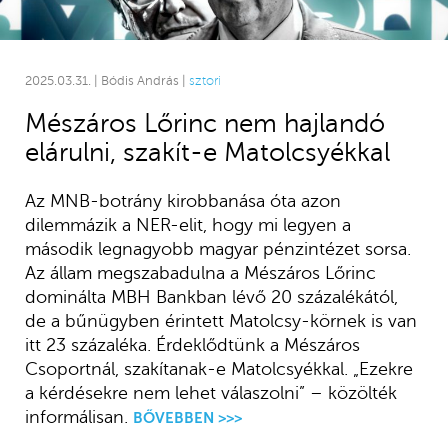
2025.03.31. | Bódis András |
sztori
Mészáros Lőrinc nem hajlandó
elárulni, szakít-e Matolcsyékkal
Az MNB-botrány kirobbanása óta azon
dilemmázik a NER-elit, hogy mi legyen a
második legnagyobb magyar pénzintézet sorsa.
Az állam megszabadulna a Mészáros Lőrinc
dominálta MBH Bankban lévő 20 százalékától,
de a bűnügyben érintett Matolcsy-körnek is van
itt 23 százaléka. Érdeklődtünk a Mészáros
Csoportnál, szakítanak-e Matolcsyékkal. „Ezekre
a kérdésekre nem lehet válaszolni” – közölték
informálisan.
BŐVEBBEN >>>