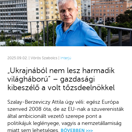
2025.09.02. | Vörös Szabolcs |
Interjú
„Ukrajnából nem lesz harmadik
világháború” – gazdasági
kibeszélő a volt tőzsdeelnökkel
Szalay-Berzeviczy Attila úgy véli: egész Európa
szenved 2008 óta, de az EU-nak a szuverenisták
által ambicionált vezető szerepe pont a
politikájuk leglényege, vagyis a nemzetállamiság
miatt sem lehetséges.
BŐVEBBEN >>>