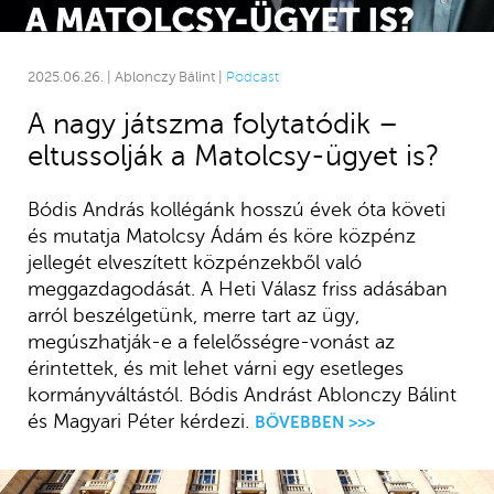
2025.06.26. | Ablonczy Bálint |
Podcast
A nagy játszma folytatódik –
eltussolják a Matolcsy-ügyet is?
Bódis András kollégánk hosszú évek óta követi
és mutatja Matolcsy Ádám és köre közpénz
jellegét elveszített közpénzekből való
meggazdagodását. A Heti Válasz friss adásában
arról beszélgetünk, merre tart az ügy,
megúszhatják-e a felelősségre-vonást az
érintettek, és mit lehet várni egy esetleges
kormányváltástól. Bódis Andrást Ablonczy Bálint
és Magyari Péter kérdezi.
BŐVEBBEN >>>