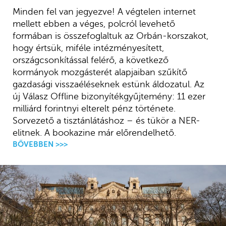
Minden fel van jegyezve! A végtelen internet
mellett ebben a véges, polcról levehető
formában is összefoglaltuk az Orbán-korszakot,
hogy értsük, miféle intézményesített,
országcsonkítással felérő, a következő
kormányok mozgásterét alapjaiban szűkítő
gazdasági visszaéléseknek estünk áldozatul. Az
új Válasz Offline bizonyítékgyűjtemény: 11 ezer
milliárd forintnyi elterelt pénz története.
Sorvezető a tisztánlátáshoz – és tükör a NER-
elitnek. A bookazine már előrendelhető.
BŐVEBBEN >>>