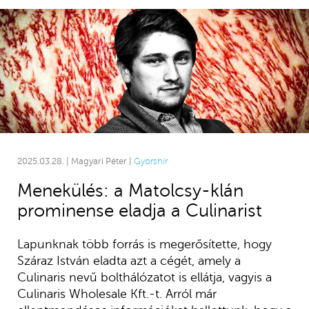
2025.03.28. | Magyari Péter |
Gyorshír
Menekülés: a Matolcsy-klán
prominense eladja a Culinarist
Lapunknak több forrás is megerősítette, hogy
Száraz István eladta azt a cégét, amely a
Culinaris nevű bolthálózatot is ellátja, vagyis a
Culinaris Wholesale Kft.-t. Arról már