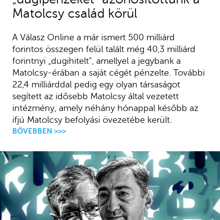
Matolcsy család körül
A Válasz Online a már ismert 500 milliárd
forintos összegen felül talált még 40,3 milliárd
forintnyi „dugihitelt”, amellyel a jegybank a
Matolcsy-érában a saját cégét pénzelte. További
22,4 milliárddal pedig egy olyan társaságot
segített az idősebb Matolcsy által vezetett
intézmény, amely néhány hónappal később az
ifjú Matolcsy befolyási övezetébe került.
BŐVEBBEN >>>