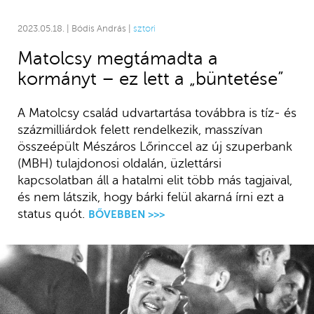
2023.05.18. | Bódis András |
sztori
Matolcsy megtámadta a
kormányt – ez lett a „büntetése”
A Matolcsy család udvartartása továbbra is tíz- és
százmilliárdok felett rendelkezik, masszívan
összeépült Mészáros Lőrinccel az új szuperbank
(MBH) tulajdonosi oldalán, üzlettársi
kapcsolatban áll a hatalmi elit több más tagjaival,
és nem látszik, hogy bárki felül akarná írni ezt a
status quót.
BŐVEBBEN >>>