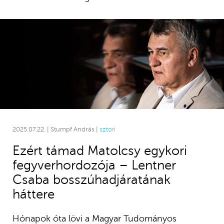
2025.07.22. | Stumpf András |
sztori
Ezért támad Matolcsy egykori
fegyverhordozója – Lentner
Csaba bosszúhadjáratának
háttere
Hónapok óta lövi a Magyar Tudományos