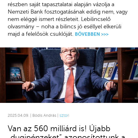
részben saját tapasztalatai alapján vázolja a
Nemzeti Bank fosztogatásának eddig nem, vagy
nem eléggé ismert részleteit. Lebilincselő
olvasmány – noha a bilincs jó eséllyel elkerüli
majd a felelősök csuklóját.
BŐVEBBEN >>>
2025.04.09. | Bódis András |
sztori
Van az 560 milliárd is! Újabb
„dugipénzeket” azonosítottunk a