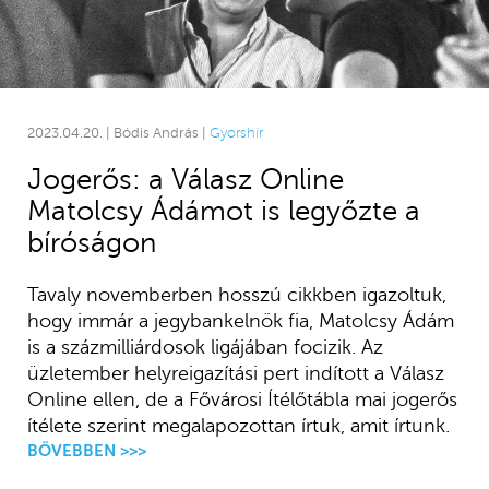
2023.04.20. | Bódis András |
Gyorshír
Jogerős: a Válasz Online
Matolcsy Ádámot is legyőzte a
bíróságon
Tavaly novemberben hosszú cikkben igazoltuk,
hogy immár a jegybankelnök fia, Matolcsy Ádám
is a százmilliárdosok ligájában focizik. Az
üzletember helyreigazítási pert indított a Válasz
Online ellen, de a Fővárosi Ítélőtábla mai jogerős
ítélete szerint megalapozottan írtuk, amit írtunk.
BŐVEBBEN >>>