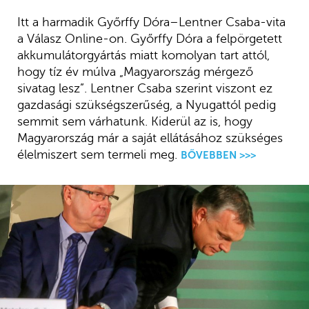
Itt a harmadik Győrffy Dóra–Lentner Csaba-vita
a Válasz Online-on. Győrffy Dóra a felpörgetett
akkumulátorgyártás miatt komolyan tart attól,
hogy tíz év múlva „Magyarország mérgező
sivatag lesz”. Lentner Csaba szerint viszont ez
gazdasági szükségszerűség, a Nyugattól pedig
semmit sem várhatunk. Kiderül az is, hogy
Magyarország már a saját ellátásához szükséges
élelmiszert sem termeli meg.
BŐVEBBEN >>>