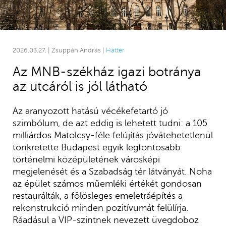
2026.03.27. | Zsuppán András |
Háttér
Az MNB-székház igazi botránya
az utcáról is jól látható
Az aranyozott hatású vécékefetartó jó
szimbólum, de azt eddig is lehetett tudni: a 105
milliárdos Matolcsy-féle felújítás jóvátehetetlenül
tönkretette Budapest egyik legfontosabb
történelmi középületének városképi
megjelenését és a Szabadság tér látványát. Noha
az épület számos műemléki értékét gondosan
restaurálták, a fölösleges emeletráépítés a
rekonstrukció minden pozitívumát felülírja.
Ráadásul a VIP-szintnek nevezett üvegdoboz