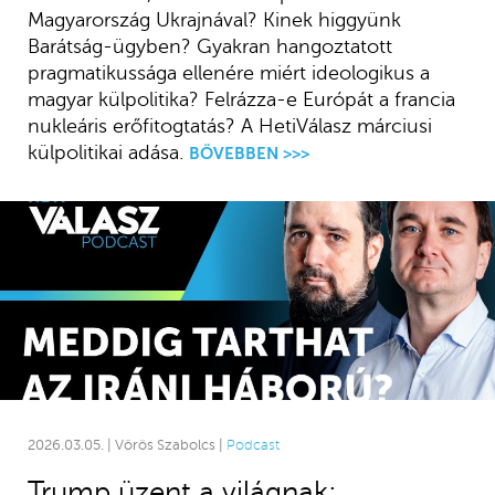
Magyarország Ukrajnával? Kinek higgyünk
Barátság-ügyben? Gyakran hangoztatott
pragmatikussága ellenére miért ideologikus a
magyar külpolitika? Felrázza-e Európát a francia
nukleáris erőfitogtatás? A HetiVálasz márciusi
külpolitikai adása.
BŐVEBBEN >>>
2026.03.05. | Vörös Szabolcs |
Podcast
Trump üzent a világnak: