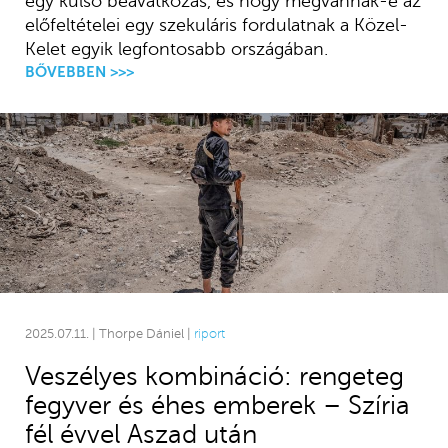
egy külső beavatkozás, és hogy megvannak-e az
előfeltételei egy szekuláris fordulatnak a Közel-
Kelet egyik legfontosabb országában.
BŐVEBBEN >>>
2025.07.11. | Thorpe Dániel |
riport
Veszélyes kombináció: rengeteg
fegyver és éhes emberek – Szíria
fél évvel Aszad után