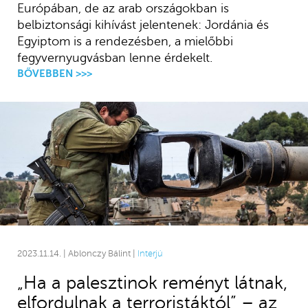
Európában, de az arab országokban is
belbiztonsági kihívást jelentenek: Jordánia és
Egyiptom is a rendezésben, a mielőbbi
fegyvernyugvásban lenne érdekelt.
BŐVEBBEN >>>
2023.11.14. | Ablonczy Bálint |
Interjú
„Ha a palesztinok reményt látnak,
elfordulnak a terroristáktól” – az