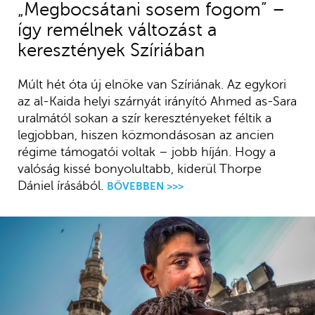
„Megbocsátani sosem fogom” –
így remélnek változást a
keresztények Szíriában
Múlt hét óta új elnöke van Szíriának. Az egykori
az al-Kaida helyi szárnyát irányító Ahmed as-Sara
uralmától sokan a szír keresztényeket féltik a
legjobban, hiszen közmondásosan az ancien
régime támogatói voltak – jobb híján. Hogy a
valóság kissé bonyolultabb, kiderül Thorpe
Dániel írásából.
BŐVEBBEN >>>