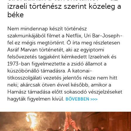
izraeli történész szerint közeleg a
béke
Nem mindennap készít történész
szakmunkájából filmet a Netflix, Uri Bar-Joseph-
fel ez mégis megtörtént. Ő írta meg részletesen
Asráf Marvan történetét, aki az egyiptomi
felsővezetés tagjaként kémkedett Izraelnek és
1973-ban figyelmeztette a zsidó államot a
küszöbönálló támadásra. A katonai-
titkosszolgálati vezetés jelentős része nem hitt
neki; akárcsak ötven évvel később, amikor a
Hamász támadása előtt sokasodó vészjelzéseket
hagyták figyelmen kívül.
BŐVEBBEN >>>