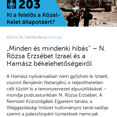
2023.11.30. | Borbás Barna |
Podcast
„Minden és mindenki hibás” – N.
Rózsa Erzsébet Izrael és a
Hamász békelehetőségeiről
A Hamász nyilvánvalóan nem győzheti le Izraelt,
viszont Benjámín Netanjáhú is teljesíthetetlen
célt tűzött ki a terrorszervezet elpusztításával –
mondja podcastunkban N. Rózsa Erzsébet. A
Nemzeti Közszolgálati Egyetem tanára, a
Világgazdasági Intézet tudományos tanácsadója
szerint a palesztinpárti tüntetések nemcsak