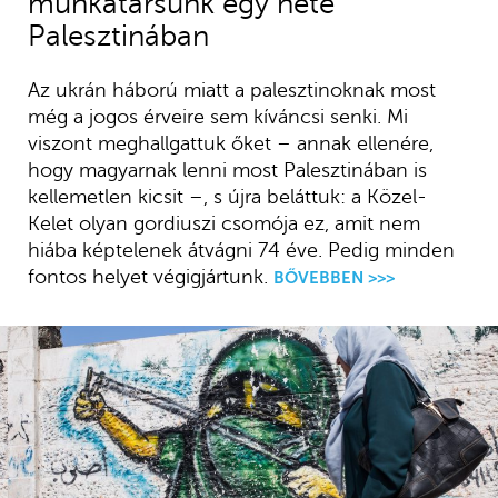
munkatársunk egy hete
Palesztinában
Az ukrán háború miatt a palesztinoknak most
még a jogos érveire sem kíváncsi senki. Mi
viszont meghallgattuk őket – annak ellenére,
hogy magyarnak lenni most Palesztinában is
kellemetlen kicsit –, s újra beláttuk: a Közel-
Kelet olyan gordiuszi csomója ez, amit nem
hiába képtelenek átvágni 74 éve. Pedig minden
fontos helyet végigjártunk.
BŐVEBBEN >>>