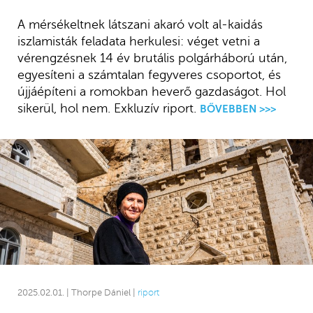
A mérsékeltnek látszani akaró volt al-kaidás
iszlamisták feladata herkulesi: véget vetni a
vérengzésnek 14 év brutális polgárháború után,
egyesíteni a számtalan fegyveres csoportot, és
újjáépíteni a romokban heverő gazdaságot. Hol
sikerül, hol nem. Exkluzív riport.
BŐVEBBEN >>>
2025.02.01. | Thorpe Dániel |
riport