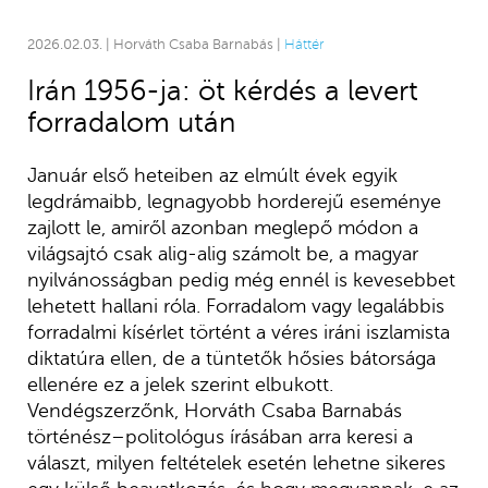
2026.02.03. | Horváth Csaba Barnabás |
Háttér
Irán 1956-ja: öt kérdés a levert
forradalom után
Január első heteiben az elmúlt évek egyik
legdrámaibb, legnagyobb horderejű eseménye
zajlott le, amiről azonban meglepő módon a
világsajtó csak alig-alig számolt be, a magyar
nyilvánosságban pedig még ennél is kevesebbet
lehetett hallani róla. Forradalom vagy legalábbis
forradalmi kísérlet történt a véres iráni iszlamista
diktatúra ellen, de a tüntetők hősies bátorsága
ellenére ez a jelek szerint elbukott.
Vendégszerzőnk, Horváth Csaba Barnabás
történész–politológus írásában arra keresi a
választ, milyen feltételek esetén lehetne sikeres