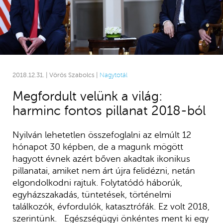
2018.12.31. | Vörös Szabolcs |
Nagytotál
Megfordult velünk a világ:
harminc fontos pillanat 2018-ból
Nyilván lehetetlen összefoglalni az elmúlt 12
hónapot 30 képben, de a magunk mögött
hagyott évnek azért bőven akadtak ikonikus
pillanatai, amiket nem árt újra felidézni, netán
elgondolkodni rajtuk. Folytatódó háborúk,
egyházszakadás, tüntetések, történelmi
találkozók, évfordulók, katasztrófák. Ez volt 2018,
szerintünk. Egészségügyi önkéntes ment ki egy