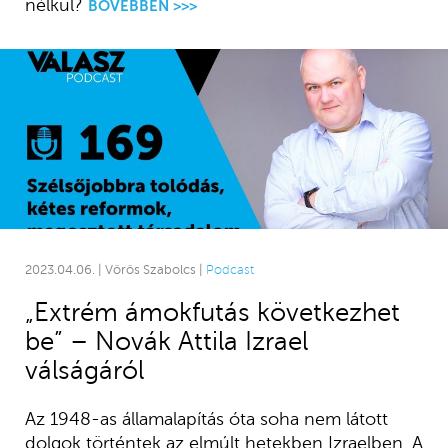
nélkül?
BŐVEBBEN >>>
2023.04.06. | Vörös Szabolcs |
Podcast
„Extrém ámokfutás következhet
be” – Novák Attila Izrael
válságáról
Az 1948-as államalapítás óta soha nem látott
dolgok történtek az elmúlt hetekben Izraelben. A