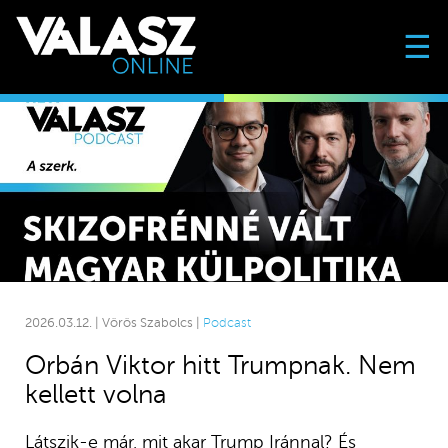
☰
2026.03.12. | Vörös Szabolcs |
Podcast
Orbán Viktor hitt Trumpnak. Nem
kellett volna
Látszik-e már, mit akar Trump Iránnal? És