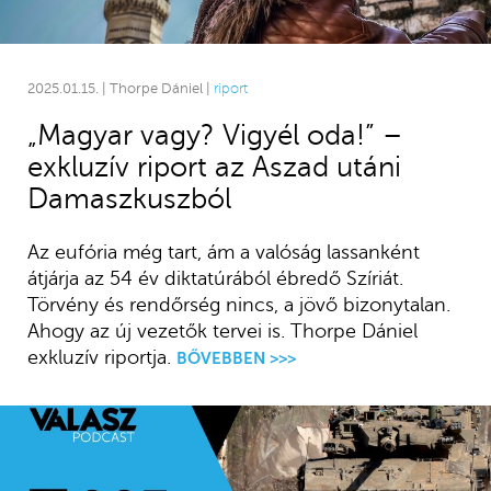
2025.01.15. | Thorpe Dániel |
riport
„Magyar vagy? Vigyél oda!” –
exkluzív riport az Aszad utáni
Damaszkuszból
Az eufória még tart, ám a valóság lassanként
átjárja az 54 év diktatúrából ébredő Szíriát.
Törvény és rendőrség nincs, a jövő bizonytalan.
Ahogy az új vezetők tervei is. Thorpe Dániel
exkluzív riportja.
BŐVEBBEN >>>