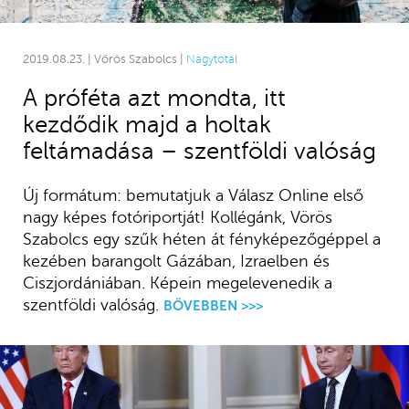
2019.08.23. | Vörös Szabolcs |
Nagytotál
A próféta azt mondta, itt
kezdődik majd a holtak
feltámadása – szentföldi valóság
Új formátum: bemutatjuk a Válasz Online első
nagy képes fotóriportját! Kollégánk, Vörös
Szabolcs egy szűk héten át fényképezőgéppel a
kezében barangolt Gázában, Izraelben és
Ciszjordániában. Képein megelevenedik a
szentföldi valóság.
BŐVEBBEN >>>