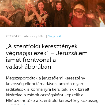
2023.04.25. | Ablonczy Bálint |
Nagytotál
„A szentföldi keresztények
végnapjai ezek” – Jeruzsálem
ismét frontvonal a
vallásháborúban
Megszaporodtak a jeruzsálemi keresztény
közösség elleni támadások, amióta olyan
radikálisok is kormányra kerültek, akik Izraelt
kizárólag a zsidók országaként képzelik el.
Elképzelhető-e a Szentföld keresztény közösség