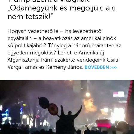
„Odamegyünk és megöljük, aki
nem tetszik!”
Hogyan vezethető le – ha levezethető
egyáltalán – a beavatkozás az amerikai elnök
külpolitikájából? Tényleg a háború maradt-e az
egyetlen megoldás? Lehet-e Amerika új
Afganisztánja Irán? Szakértő vendégeink Csiki
Varga Tamás és Kemény János.
BŐVEBBEN >>>