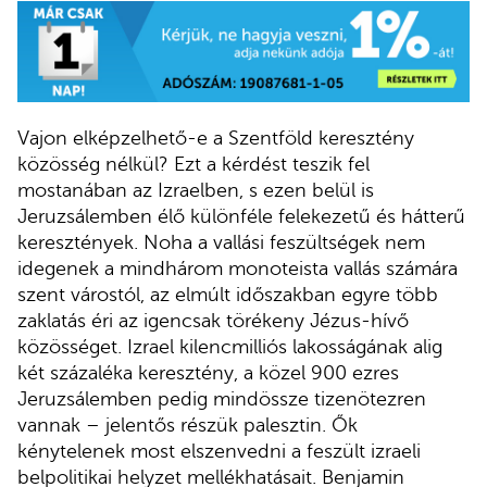
Vajon elképzelhető-e a Szentföld keresztény
közösség nélkül? Ezt a kérdést teszik fel
mostanában az Izraelben, s ezen belül is
Jeruzsálemben élő különféle felekezetű és hátterű
keresztények. Noha a vallási feszültségek nem
idegenek a mindhárom monoteista vallás számára
szent várostól, az elmúlt időszakban egyre több
zaklatás éri az igencsak törékeny Jézus-hívő
közösséget. Izrael kilencmilliós lakosságának alig
két százaléka keresztény, a közel 900 ezres
Jeruzsálemben pedig mindössze tizenötezren
vannak – jelentős részük palesztin. Ők
kénytelenek most elszenvedni a feszült izraeli
belpolitikai helyzet mellékhatásait. Benjamin