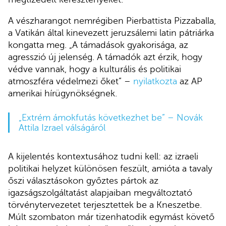
A vészharangot nemrégiben Pierbattista Pizzaballa,
a Vatikán által kinevezett jeruzsálemi latin pátriárka
kongatta meg. „A támadások gyakorisága, az
agresszió új jelenség. A támadók azt érzik, hogy
védve vannak, hogy a kulturális és politikai
atmoszféra védelmezi őket” –
nyilatkozta
az AP
amerikai hírügynökségnek.
„Extrém ámokfutás következhet be” – Novák
Attila Izrael válságáról
A kijelentés kontextusához tudni kell: az izraeli
politikai helyzet különösen feszült, amióta a tavaly
őszi választásokon győztes pártok az
igazságszolgáltatást alapjaiban megváltoztató
törvénytervezetet terjesztettek be a Kneszetbe.
Múlt szombaton már tizenhatodik egymást követő