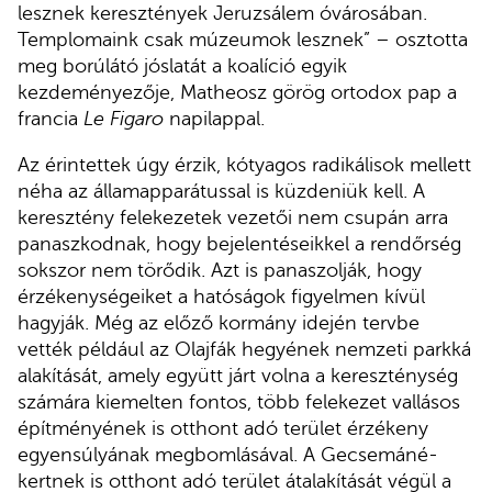
lesznek keresztények Jeruzsálem óvárosában.
Templomaink csak múzeumok lesznek” – osztotta
meg borúlátó jóslatát a koalíció egyik
kezdeményezője, Matheosz görög ortodox pap a
francia
Le Figaro
napilappal.
Az érintettek úgy érzik, kótyagos radikálisok mellett
néha az államapparátussal is küzdeniük kell. A
keresztény felekezetek vezetői nem csupán arra
panaszkodnak, hogy bejelentéseikkel a rendőrség
sokszor nem törődik. Azt is panaszolják, hogy
érzékenységeiket a hatóságok figyelmen kívül
hagyják. Még az előző kormány idején tervbe
vették például az Olajfák hegyének nemzeti parkká
alakítását, amely együtt járt volna a kereszténység
számára kiemelten fontos, több felekezet vallásos
építményének is otthont adó terület érzékeny
egyensúlyának megbomlásával. A Gecsemáné-
kertnek is otthont adó terület átalakítását végül a