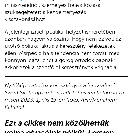
miniszterelnök személyes beavatkozása
szükségeltetett a kezdeményezés
visszavonásához.
A jelenlegi izraeli politikai helyzet ismeretében
azonban nagyon valószínű, hogy nem ez volt az
utolsó politikai aktus a keresztény felekezetek
ellen. Márpedig ha a tendencia nem fordul meg,
könnyen igaza lehet a görög ortodox papnak:
akkor ezek a szentföldi keresztények végnapjai.
Nyitókép: ortodox keresztények a jeruzsálemi
Szent Sír-templomban tartott húsvéti feltámadási
misén 2023. április 15-én (fotó: AFP/Menahem
Kahana)
Ezt a cikket nem közölhettük
volna olvasóink nélkül. Legyen