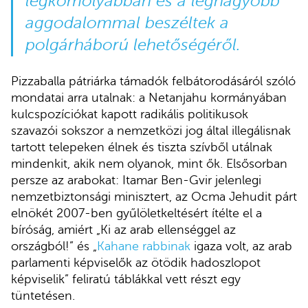
legkomolyabban és a legnagyobb
aggodalommal beszéltek a
polgárháború lehetőségéről.
Pizzaballa pátriárka támadók felbátorodásáról szóló
mondatai arra utalnak: a Netanjahu kormányában
kulcspozíciókat kapott radikális politikusok
szavazói sokszor a nemzetközi jog által illegálisnak
tartott telepeken élnek és tiszta szívből utálnak
mindenkit, akik nem olyanok, mint ők. Elsősorban
persze az arabokat: Itamar Ben-Gvir jelenlegi
nemzetbiztonsági minisztert, az Ocma Jehudit párt
elnökét 2007-ben gyűlöletkeltésért ítélte el a
bíróság, amiért „Ki az arab ellenséggel az
országból!” és „
Kahane rabbinak
igaza volt, az arab
parlamenti képviselők az ötödik hadoszlopot
képviselik” feliratú táblákkal vett részt egy
tüntetésen.