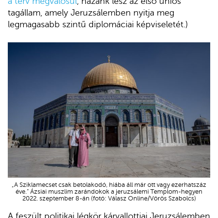
a terv megvalósul
, hazánk lesz az első uniós
tagállam, amely Jeruzsálemben nyitja meg
legmagasabb szintű diplomáciai képviseletét.)
„A Sziklamecset csak betolakodó, hiába áll már ott vagy ezerhatszáz
éve.” Ázsiai muszlim zarándokok a jeruzsálemi Templom-hegyen
2022. szeptember 8-án (fotó: Válasz Online/Vörös Szabolcs)
A feszült politikai légkör kárvallottjai Jeruzsálemben