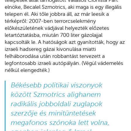
telepesek által támogatott Vallásos Cionista Párt
elnöke, Becalel Szmotrics, aki maga is egy illegális
telepen él. Aki tőle jobbra áll, az már leesik a
térképről: 2007-ben terrorcselekmény
előkészületének vádjával helyezték előzetes
letartóztatásba, miután 700 liter gázolajjal
kapcsolták le. A hatóságok azt gyanították, hogy az
izraeli hadsereg gázai kivonulása miatti
felháborodása után robbantást tervezett a
legfontosabb izraeli autópályán. (Végül vádemelés
nélkül elengedték.)
Békésebb politikai viszonyok
között Szmotrics alighanem
radikális jobboldali zuglapok
szerzője és minitüntetések
megafonos szónoka lett volna,