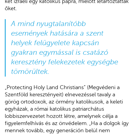
két izraeli egy katolikus papra, mielőtt letartóztatták
őket.
A mind nyugtalanítóbb
események hatására a szent
helyek felügyelete kapcsán
gyakran egymással is csatázó
keresztény felekezetek egységbe
tömörültek.
„Protecting Holy Land Christians” (Megvédeni a
Szentföld keresztényeit) elnevezéssel tavaly a
görög ortodoxok, az örmény katolikusok, a keleti
egyházak, a római katolikus patriarchátus
lobbiszervezetet hozott létre, amelynek célja a
figyelemfelhívás és az önvédelem. „Ha a dolgok így
mennek tovább, egy generáción belül nem