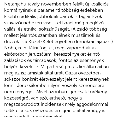
Netanjahu tavaly novemberben felállt új koalíciós
kormányának a parlamenti többség érdekében
kisebb radikális jobboldali pártok is tagjai. Ezek
szavazói nehezen viselik el Izrael még meglévő
vallási és etnikai sokszínűségét. (A zsidó többség
mellett jelentős számban élnek muszlimok és
drúzok is a Közel-Kelet egyetlen demokráciájában.)
Noha, mint látni fogjuk, megszaporodtak az
elsősorban jeruzsálemi keresztényeket érintő
zaklatások és támadások, fontos az események
helyén kezelése. Míg a térség muszlim államaiban
meg az iszlamisták által uralt Gázai övezetben
sokszor konkrét életveszélyt jelent kereszténynek
lenni, Jeruzsálemben ilyen veszély szerencsére
nem fenyeget. Mivel azonban igencsak törékeny
közösségről van szó, érthető, hogy a
megszaporodott incidensek mély aggodalommal
töltik el a sok évtizedes emigráció által amúgy is
megtizedelt keresztényeket.