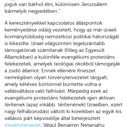
joguk van bárhol élni, különösen Jeruzsálem
bármelyik negyedében.”
A keresztényekkel kapcsolatos álláspontok
keményedése odáig vezetett, hogy az már izraeli
kormánytöbbség nemzetközi politikai hátországát
is kikezdte. Izrael világszinten legelszántabb
támogatóinak számítanak (főleg az Egyesült
Államokban) a különféle evangéliumi protestáns
felekezetek, amelyek teológiai okokból támogatják
a zsidó államot. Ennek ellenére Kneszet
nemrégiben olyan törvénytervezetet tárgyalt,
amely kétéves börtönnel büntette volna a
vallásváltásra való felhívást. Márpedig ezek az
evangéliumi protestáns felekezetek igen aktívan
térítenek (azaz inkább: térítenének) Izraelben, ezért
nagy felháborodást váltott ki köreikben az egyik kis
vallásos párt képviselője által beterjesztett
törvénytervezet
. Végül Benjamin Netanjahu