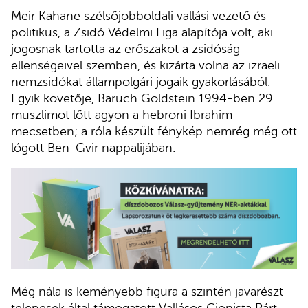
Meir Kahane szélsőjobboldali vallási vezető és
politikus, a Zsidó Védelmi Liga alapítója volt, aki
jogosnak tartotta az erőszakot a zsidóság
ellenségeivel szemben, és kizárta volna az izraeli
nemzsidókat állampolgári jogaik gyakorlásából.
Egyik követője, Baruch Goldstein 1994-ben 29
muszlimot lőtt agyon a hebroni Ibrahim-
mecsetben; a róla készült fénykép nemrég még ott
lógott Ben-Gvir nappalijában.
Még nála is keményebb figura a szintén javarészt