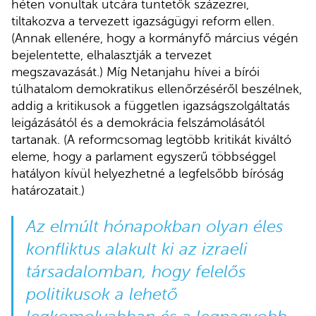
héten vonultak utcára tüntetők százezrei,
tiltakozva a tervezett igazságügyi reform ellen.
(Annak ellenére, hogy a kormányfő március végén
bejelentette, elhalasztják a tervezet
megszavazását.) Míg Netanjahu hívei a bírói
túlhatalom demokratikus ellenőrzéséről beszélnek,
addig a kritikusok a független igazságszolgáltatás
leigázásától és a demokrácia felszámolásától
tartanak. (A reformcsomag legtöbb kritikát kiváltó
eleme, hogy a parlament egyszerű többséggel
hatályon kívül helyezhetné a legfelsőbb bíróság
határozatait.)
Az elmúlt hónapokban olyan éles
konfliktus alakult ki az izraeli
társadalomban, hogy felelős
politikusok a lehető