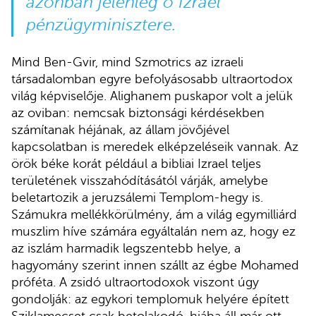
azonban jelenleg ő Izrael
pénzügyminisztere.
Mind Ben-Gvir, mind Szmotrics az izraeli
társadalomban egyre befolyásosabb ultraortodox
világ képviselője. Alighanem puskapor volt a jelük
az oviban: nemcsak biztonsági kérdésekben
számítanak héjának, az állam jövőjével
kapcsolatban is meredek elképzeléseik vannak. Az
örök béke korát például a bibliai Izrael teljes
területének visszahódításától várják, amelybe
beletartozik a jeruzsálemi Templom-hegy is.
Számukra mellékkörülmény, ám a világ egymilliárd
muszlim híve számára egyáltalán nem az, hogy ez
az iszlám harmadik legszentebb helye, a
hagyomány szerint innen szállt az égbe Mohamed
próféta. A zsidó ultraortodoxok viszont úgy
gondolják: az egykori templomuk helyére épített