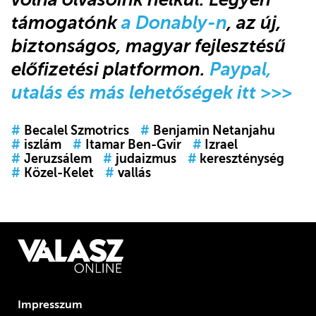
támogatónk
a Donably-n
, az új,
biztonságos, magyar fejlesztésű
előfizetési platformon.
Paypal,
utalás és más lehetőségek itt >>>
#
Becalel Szmotrics
#
Benjamin Netanjahu
#
iszlám
#
Itamar Ben-Gvir
#
Izrael
#
Jeruzsálem
#
judaizmus
#
kereszténység
#
Közel-Kelet
#
vallás
Impresszum