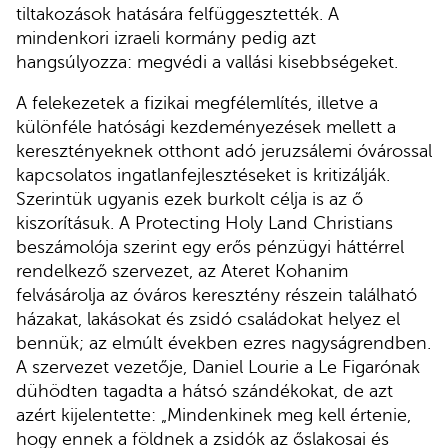
tiltakozások hatására felfüggesztették. A
mindenkori izraeli kormány pedig azt
hangsúlyozza: megvédi a vallási kisebbségeket.
A felekezetek a fizikai megfélemlítés, illetve a
különféle hatósági kezdeményezések mellett a
keresztényeknek otthont adó jeruzsálemi óvárossal
kapcsolatos ingatlanfejlesztéseket is kritizálják.
Szerintük ugyanis ezek burkolt célja is az ő
kiszorításuk. A Protecting Holy Land Christians
beszámolója szerint egy erős pénzügyi háttérrel
rendelkező szervezet, az Ateret Kohanim
felvásárolja az óváros keresztény részein található
házakat, lakásokat és zsidó családokat helyez el
bennük; az elmúlt években ezres nagyságrendben.
A szervezet vezetője, Daniel Lourie a Le Figarónak
dühödten tagadta a hátsó szándékokat, de azt
azért kijelentette: „Mindenkinek meg kell értenie,
hogy ennek a földnek a zsidók az őslakosai és