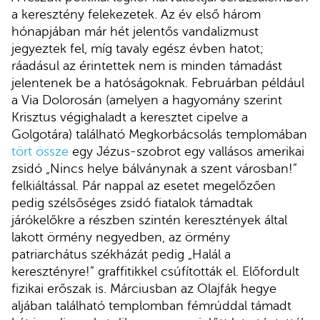
a keresztény felekezetek. Az év első három
hónapjában már hét jelentős vandalizmust
jegyeztek fel, míg tavaly egész évben hatot;
ráadásul az érintettek nem is minden támadást
jelentenek be a hatóságoknak. Februárban például
a Via Dolorosán (amelyen a hagyomány szerint
Krisztus végighaladt a keresztet cipelve a
Golgotára) található Megkorbácsolás templomában
tört össze
egy Jézus-szobrot egy vallásos amerikai
zsidó „Nincs helye bálványnak a szent városban!”
felkiáltással. Pár nappal az esetet megelőzően
pedig szélsőséges zsidó fiatalok támadtak
járókelőkre a részben szintén keresztények által
lakott örmény negyedben, az örmény
patriarchátus székházát pedig „Halál a
keresztényre!” graffitikkel csúfították el. Előfordult
fizikai erőszak is. Márciusban az Olajfák hegye
aljában található templomban fémrúddal támadt