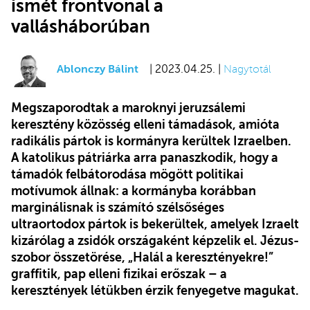
ismét frontvonal a
vallásháborúban
Ablonczy Bálint
| 2023.04.25. |
Nagytotál
Megszaporodtak a maroknyi jeruzsálemi
keresztény közösség elleni támadások, amióta
radikális pártok is kormányra kerültek Izraelben.
A katolikus pátriárka arra panaszkodik, hogy a
támadók felbátorodása mögött politikai
motívumok állnak: a kormányba korábban
marginálisnak is számító szélsőséges
ultraortodox pártok is bekerültek, amelyek Izraelt
kizárólag a zsidók országaként képzelik el. Jézus-
szobor összetörése, „Halál a keresztényekre!”
graffitik, pap elleni fizikai erőszak – a
keresztények létükben érzik fenyegetve magukat.