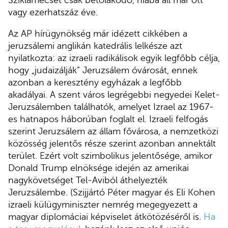
Sziklamecset csak betolakodó, hiába áll már ott
vagy ezerhatszáz éve.
Az AP hírügynökség már idézett cikkében a
jeruzsálemi anglikán katedrális lelkésze azt
nyilatkozta: az izraeli radikálisok egyik legfőbb célja,
hogy „judaizálják” Jeruzsálem óvárosát, ennek
azonban a keresztény egyházak a legfőbb
akadályai. A szent város legrégebbi negyedei Kelet-
Jeruzsálemben találhatók, amelyet Izrael az 1967-
es hatnapos háborúban foglalt el. Izraeli felfogás
szerint Jeruzsálem az állam fővárosa, a nemzetközi
közösség jelentős része szerint azonban annektált
terület. Ezért volt szimbolikus jelentősége, amikor
Donald Trump elnöksége idején az amerikai
nagykövetséget Tel-Aviból áthelyezték
Jeruzsálembe. (Szijjártó Péter magyar és Eli Kohen
izraeli külügyminiszter nemrég megegyezett a
magyar diplomáciai képviselet átkötözéséről is.
Ha