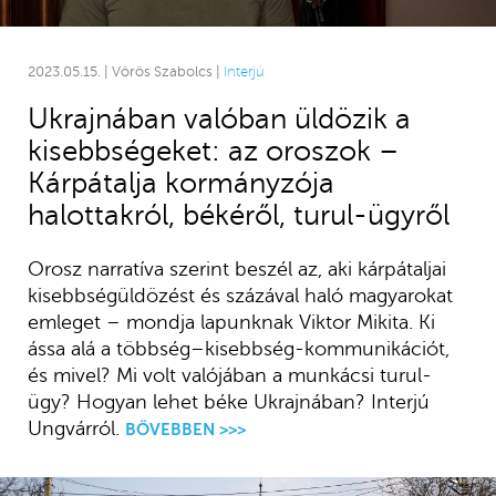
2023.05.15. | Vörös Szabolcs |
Interjú
Ukrajnában valóban üldözik a
kisebbségeket: az oroszok –
Kárpátalja kormányzója
halottakról, békéről, turul-ügyről
Orosz narratíva szerint beszél az, aki kárpátaljai
kisebbségüldözést és százával haló magyarokat
emleget – mondja lapunknak Viktor Mikita. Ki
ássa alá a többség–kisebbség-kommunikációt,
és mivel? Mi volt valójában a munkácsi turul-
ügy? Hogyan lehet béke Ukrajnában? Interjú
Ungvárról.
BŐVEBBEN >>>