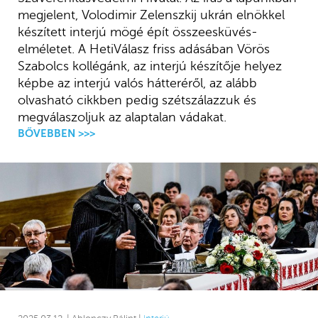
megjelent, Volodimir Zelenszkij ukrán elnökkel
készített interjú mögé épít összeesküvés-
elméletet. A HetiVálasz friss adásában Vörös
Szabolcs kollégánk, az interjú készítője helyez
képbe az interjú valós hátteréről, az alább
olvasható cikkben pedig szétszálazzuk és
megválaszoljuk az alaptalan vádakat.
BŐVEBBEN >>>