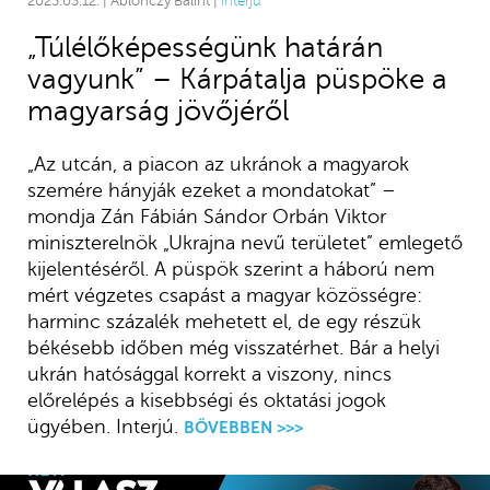
2025.03.12. | Ablonczy Bálint |
Interjú
„Túlélőképességünk határán
vagyunk” – Kárpátalja püspöke a
magyarság jövőjéről
„Az utcán, a piacon az ukránok a magyarok
szemére hányják ezeket a mondatokat” –
mondja Zán Fábián Sándor Orbán Viktor
miniszterelnök „Ukrajna nevű területet” emlegető
kijelentéséről. A püspök szerint a háború nem
mért végzetes csapást a magyar közösségre:
harminc százalék mehetett el, de egy részük
békésebb időben még visszatérhet. Bár a helyi
ukrán hatósággal korrekt a viszony, nincs
előrelépés a kisebbségi és oktatási jogok
ügyében. Interjú.
BŐVEBBEN >>>