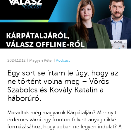
2024.12.12. | Magyari Péter |
Podcast
Egy sort se írtam le úgy, hogy az
ne történt volna meg – Vörös
Szabolcs és Kovály Katalin a
háborúról
Maradtak még magyarok Kárpátalján? Mennyit
érdemes várni egy fronton felvett anyag cikké
formázásához, hogy abban ne legyen indulat? A