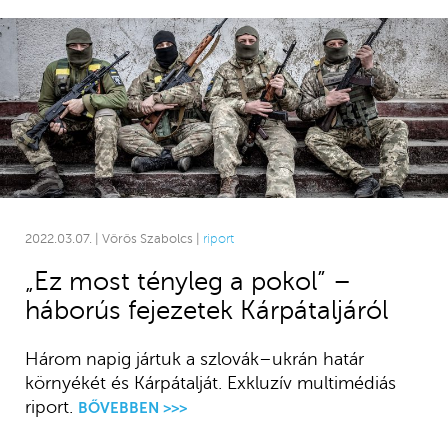
2022.03.07. | Vörös Szabolcs |
riport
„Ez most tényleg a pokol” –
háborús fejezetek Kárpátaljáról
Három napig jártuk a szlovák–ukrán határ
környékét és Kárpátalját. Exkluzív multimédiás
riport.
BŐVEBBEN >>>