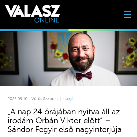
☰
2025.09.10. | Vörös Szabolcs |
Interjú
„A nap 24 órájában nyitva áll az
irodám Orbán Viktor előtt” –
Sándor Fegyir első nagyinterjúja