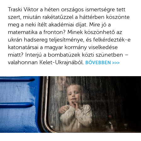
Traski Viktor a héten országos ismertségre tett
szert, miután rakétatűzzel a háttérben köszönte
meg a neki ítélt akadémiai díjat. Mire jó a
matematika a fronton? Minek köszönhető az
ukrán hadsereg teljesítménye, és felkérdezték-e
katonatársai a magyar kormány viselkedése
miatt? Interjú a bombatüzek közti szünetben –
valahonnan Kelet-Ukrajnából.
BŐVEBBEN >>>