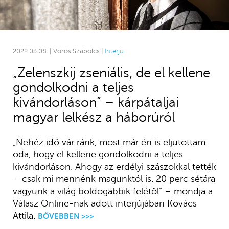
2022.03.08. | Vörös Szabolcs |
Interjú
„Zelenszkij zseniális, de el kellene
gondolkodni a teljes
kivándorláson” – kárpátaljai
magyar lelkész a háborúról
„Nehéz idő vár ránk, most már én is eljutottam
oda, hogy el kellene gondolkodni a teljes
kivándorláson. Ahogy az erdélyi szászokkal tették
– csak mi mennénk magunktól is. 20 perc sétára
vagyunk a világ boldogabbik felétől” – mondja a
Válasz Online-nak adott interjújában Kovács
Attila.
BŐVEBBEN >>>