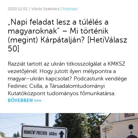
2020.12.03. | Vörös Szabolcs |
Podcast
„Napi feladat lesz a túlélés a
magyaroknak” – Mi történik
(megint) Kárpátalján? [HetiVálasz
50]
Razziát tartott az ukrán titkosszolgálat a KMKSZ
vezetőjénél. Hogy jutott ilyen mélypontra a
magyar–ukrán kapcsolat? Podcastunk vendége
Fedinec Csilla, a Társadalomtudományi
Kutatóközpont tudományos főmunkatársa.
BŐVEBBEN >>>