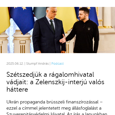
2025.06.12. | Stumpf András |
Podcast
Szétszedjük a rágalomhivatal
vádjait: a Zelenszkij-interjú valós
háttere
Ukrán propaganda brüsszeli finanszírozással –
ezzel a címmel jelentetett meg állásfoglalást a
Szuverenitásvédelmi Hivatal. Az írás a lapunkban