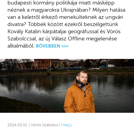
budapesti kormány politikája miatt másképp
néznek a magyarokra Ukrajnában? Milyen hatása
van a keletről érkező menekülteknek az ungvári
divatra? Többek között ezekről beszélgettünk
Kovály Katalin kárpátaljai geográfussal és Vörös
Szabolccsal, az új Válasz Offline megjelenése
alkalmából.
BŐVEBBEN >>>
2024.03.01. | Vörös Szabolcs |
Interjú