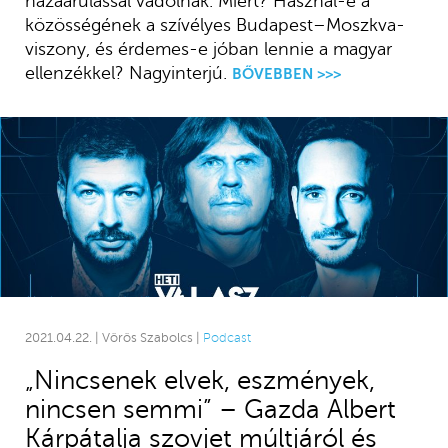
hazaárulással vádolnak. Miért? Használ-e a
közösségének a szívélyes Budapest–Moszkva-
viszony, és érdemes-e jóban lennie a magyar
ellenzékkel? Nagyinterjú.
BŐVEBBEN >>>
2021.04.22. | Vörös Szabolcs |
Podcast
„Nincsenek elvek, eszmények,
nincsen semmi” – Gazda Albert
Kárpátalja szovjet múltjáról és