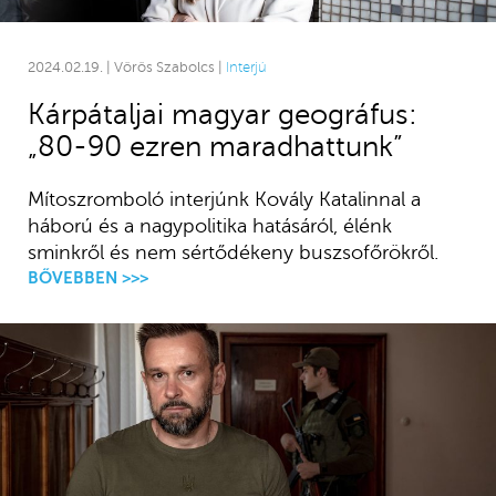
2024.02.19. | Vörös Szabolcs |
Interjú
Kárpátaljai magyar geográfus:
„80-90 ezren maradhattunk”
Mítoszromboló interjúnk Kovály Katalinnal a
háború és a nagypolitika hatásáról, élénk
sminkről és nem sértődékeny buszsofőrökről.
BŐVEBBEN >>>