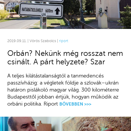
2019.09.11. | Vörös Szabolcs |
riport
Orbán? Nekünk még rosszat nem
csinált. A párt helyzete? Szar
A teljes kilátástalanságtól a tanmedencés
passzívházig: a végletek földje a szlovák–ukrán
határon pislákoló magyar világ. 300 kilométerre
Budapesttől jobban értjük, hogyan működik az
orbáni politika. Riport
BŐVEBBEN >>>