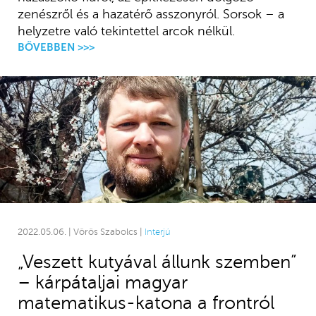
zenészről és a hazatérő asszonyról. Sorsok – a
helyzetre való tekintettel arcok nélkül.
BŐVEBBEN >>>
2022.05.06. | Vörös Szabolcs |
Interjú
„Veszett kutyával állunk szemben”
– kárpátaljai magyar
matematikus-katona a frontról