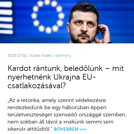
2025.07.02. | Kollai István |
vélemény
Kardot rántunk, beledőlünk – mit
nyerhetnénk Ukrajna EU-
csatlakozásával?
„Az a retorika, amely szerint védekezésre
rendezkedünk be egy háborúban éppen
területveszteséget szenvedő országgal szemben,
nem sokban áll távol a »nekünk semmi sem
sikerül« attitűdtől.”
BŐVEBBEN >>>