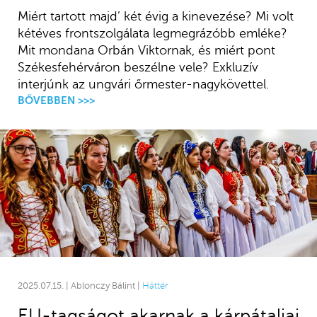
Miért tartott majd’ két évig a kinevezése? Mi volt
kétéves frontszolgálata legmegrázóbb emléke?
Mit mondana Orbán Viktornak, és miért pont
Székesfehérváron beszélne vele? Exkluzív
interjúnk az ungvári őrmester-nagykövettel.
BŐVEBBEN >>>
2025.07.15. | Ablonczy Bálint |
Háttér
EU-tagságot akarnak a kárpátaljai