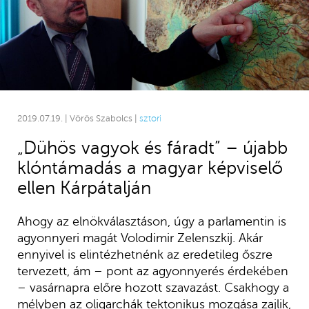
2019.07.19. | Vörös Szabolcs |
sztori
„Dühös vagyok és fáradt” – újabb
klóntámadás a magyar képviselő
ellen Kárpátalján
Ahogy az elnökválasztáson, úgy a parlamentin is
agyonnyeri magát Volodimir Zelenszkij. Akár
ennyivel is elintézhetnénk az eredetileg őszre
tervezett, ám – pont az agyonnyerés érdekében
– vasárnapra előre hozott szavazást. Csakhogy a
mélyben az oligarchák tektonikus mozgása zajlik,