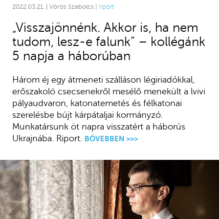
2022.03.21. | Vörös Szabolcs |
riport
„Visszajönnénk. Akkor is, ha nem
tudom, lesz-e falunk” – kollégánk
5 napja a háborúban
Három éj egy átmeneti szálláson légiriadókkal,
erőszakoló csecsenekről mesélő menekült a lvivi
pályaudvaron, katonatemetés és félkatonai
szerelésbe bújt kárpátaljai kormányzó.
Munkatársunk öt napra visszatért a háborús
Ukrajnába. Riport.
BŐVEBBEN >>>