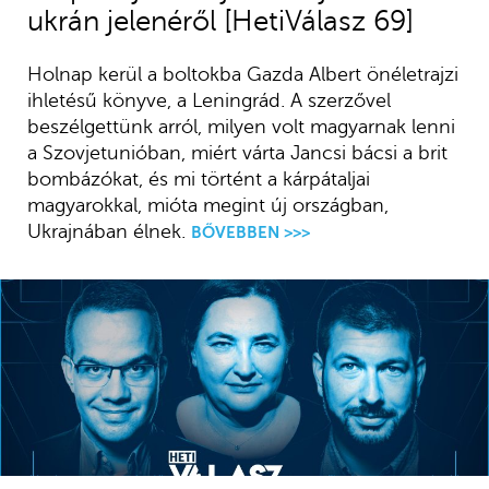
ukrán jelenéről [HetiVálasz 69]
Holnap kerül a boltokba Gazda Albert önéletrajzi
ihletésű könyve, a Leningrád. A szerzővel
beszélgettünk arról, milyen volt magyarnak lenni
a Szovjetunióban, miért várta Jancsi bácsi a brit
bombázókat, és mi történt a kárpátaljai
magyarokkal, mióta megint új országban,
Ukrajnában élnek.
BŐVEBBEN >>>