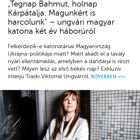
„Tegnap Bahmut, holnap
Kárpátalja. Magunkért is
harcolunk” – ungvári magyar
katona két év háborúról
Felkérdezik-e katonatársai Magyarország
Ukrajna-politikája miatt? Miért akadt el a tavaly
nyári ellentámadás, amelyben a dandárja is részt
vett? Milyen lesz az első békés nap? Exkluzív
interjú Traski Viktorral Ungvárról.
BŐVEBBEN >>>