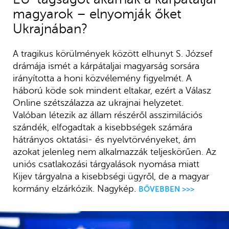
magyarok – elnyomják őket
Ukrajnában?
A tragikus körülmények között elhunyt S. József
drámája ismét a kárpátaljai magyarság sorsára
irányította a honi közvélemény figyelmét. A
háború köde sok mindent eltakar, ezért a Válasz
Online szétszálazza az ukrajnai helyzetet.
Valóban létezik az állam részéről asszimilációs
szándék, elfogadtak a kisebbségek számára
hátrányos oktatási- és nyelvtörvényeket, ám
azokat jelenleg nem alkalmazzák teljeskörűen. Az
uniós csatlakozási tárgyalások nyomása miatt
Kijev tárgyalna a kisebbségi ügyről, de a magyar
kormány elzárkózik. Nagykép.
BŐVEBBEN >>>