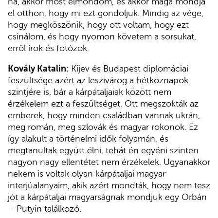
na, akkor most elmondom, és akkor maga mondja
el otthon, hogy mi ezt gondoljuk. Mindig az vége,
hogy megköszönik, hogy ott voltam, hogy ezt
csinálom, és hogy nyomon követem a sorsukat,
erről írok és fotózok.
Kovály Katalin:
Kijev és Budapest diplomáciai
feszültsége azért az leszivárog a hétköznapok
szintjére is, bár a kárpátaljaiak között nem
érzékelem ezt a feszültséget. Ott megszokták az
emberek, hogy minden családban vannak ukrán,
meg román, meg szlovák és magyar rokonok. Ez
így alakult a történelmi idők folyamán, és
megtanultak együtt élni, tehát én egyéni szinten
nagyon nagy ellentétet nem érzékelek. Ugyanakkor
nekem is voltak olyan kárpátaljai magyar
interjúalanyaim, akik azért mondták, hogy nem tesz
jót a kárpátaljai magyarságnak mondjuk egy Orbán
– Putyin találkozó.