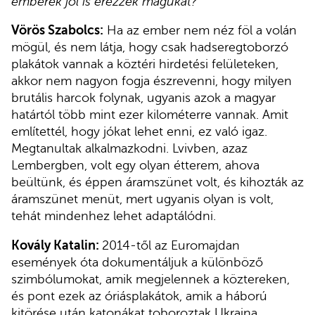
emberek jól is érezzék magukat?
Vörös Szabolcs:
Ha az ember nem néz föl a volán
mögül, és nem látja, hogy csak hadseregtoborzó
plakátok vannak a köztéri hirdetési felületeken,
akkor nem nagyon fogja észrevenni, hogy milyen
brutális harcok folynak, ugyanis azok a magyar
határtól több mint ezer kilométerre vannak. Amit
említettél, hogy jókat lehet enni, ez való igaz.
Megtanultak alkalmazkodni. Lvivben, azaz
Lembergben, volt egy olyan étterem, ahova
beültünk, és éppen áramszünet volt, és kihozták az
áramszünet menüt, mert ugyanis olyan is volt,
tehát mindenhez lehet adaptálódni.
Kovály Katalin:
2014-től az Euromajdan
események óta dokumentáljuk a különböző
szimbólumokat, amik megjelennek a köztereken,
és pont ezek az óriásplakátok, amik a háború
kitörése után katonákat toboroztak Ukrajna