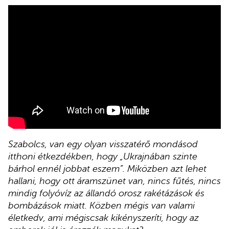
Szabolcs, van egy olyan visszatérő mondásod
itthoni étkezdékben, hogy „Ukrajnában szinte
bárhol ennél jobbat eszem”. Miközben azt lehet
hallani, hogy ott áramszünet van, nincs fűtés, nincs
mindig folyóvíz az állandó orosz rakétázások és
bombázások miatt. Közben mégis van valami
életkedv, ami mégiscsak kikényszeríti, hogy az