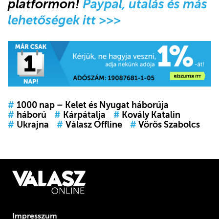
platformon!
Paypal, utalás és más
lehetőségek itt >>>
#
1000 nap – Kelet és Nyugat háborúja
#
háború
#
Kárpátalja
#
Kovály Katalin
#
Ukrajna
#
Válasz Offline
#
Vörös Szabolcs
Impresszum