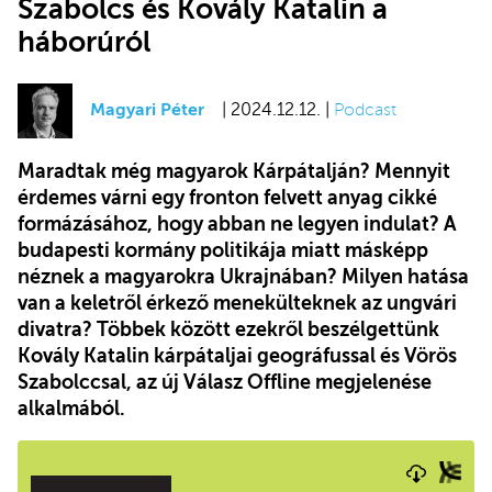
Szabolcs és Kovály Katalin a
háborúról
Magyari Péter
| 2024.12.12. |
Podcast
Maradtak még magyarok Kárpátalján? Mennyit
érdemes várni egy fronton felvett anyag cikké
formázásához, hogy abban ne legyen indulat? A
budapesti kormány politikája miatt másképp
néznek a magyarokra Ukrajnában? Milyen hatása
van a keletről érkező menekülteknek az ungvári
divatra? Többek között ezekről beszélgettünk
Kovály Katalin kárpátaljai geográfussal és Vörös
Szabolccsal, az új Válasz Offline megjelenése
alkalmából.