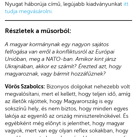
Nyugat háborúja című, legújabb kiadványunkat
itt
tudja megvásárolni.
Részletek a műsorból:
A magyar kormánynak egy nagyon sajátos
felfogása van erről a konfliktusról az Európai
Unióban, meg a NATO-ban. Amikor kint jársz
Ukrajnában, akkor ez számít? Érezted azt, hogy
magyaroznak, vagy bármit hozzáfűznek?
Vörös Szabolcs:
Bizonyos dolgokat nehezebb volt
megvalósítani, mert el kellett, hogy teljen idő, amíg
az illetők rájöttek, hogy Magyarország is egy
sokszínű hely, és nem biztos, hogy minden egyes
lakója az egyenlő az ország miniszterelnökével. És
egyébként még előnyt is jelenthet, hogy magyar
vagyok, mert van egy olyan reflex sokakban, hogy