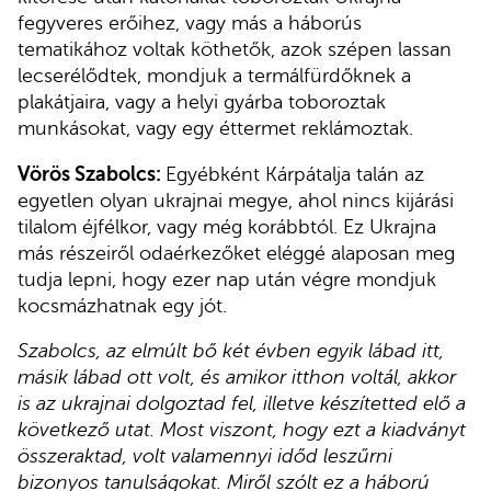
fegyveres erőihez, vagy más a háborús
tematikához voltak köthetők, azok szépen lassan
lecserélődtek, mondjuk a termálfürdőknek a
plakátjaira, vagy a helyi gyárba toboroztak
munkásokat, vagy egy éttermet reklámoztak.
Vörös Szabolcs:
Egyébként Kárpátalja talán az
egyetlen olyan ukrajnai megye, ahol nincs kijárási
tilalom éjfélkor, vagy még korábbtól. Ez Ukrajna
más részeiről odaérkezőket eléggé alaposan meg
tudja lepni, hogy ezer nap után végre mondjuk
kocsmázhatnak egy jót.
Szabolcs, az elmúlt bő két évben egyik lábad itt,
másik lábad ott volt, és amikor itthon voltál, akkor
is az ukrajnai dolgoztad fel, illetve készítetted elő a
következő utat. Most viszont, hogy ezt a kiadványt
összeraktad, volt valamennyi időd leszűrni
bizonyos tanulságokat. Miről szólt ez a háború