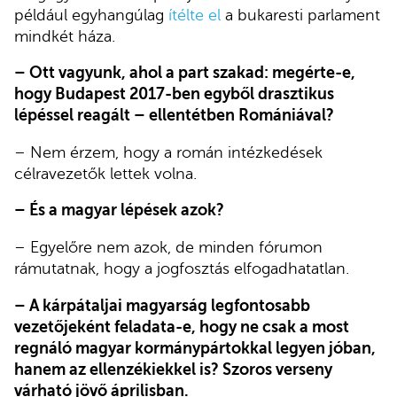
például egyhangúlag
ítélte el
a bukaresti parlament
mindkét háza.
– Ott vagyunk, ahol a part szakad: megérte-e,
hogy Budapest 2017-ben egyből drasztikus
lépéssel reagált – ellentétben Romániával?
– Nem érzem, hogy a román intézkedések
célravezetők lettek volna.
– És a magyar lépések azok?
– Egyelőre nem azok, de minden fórumon
rámutatnak, hogy a jogfosztás elfogadhatatlan.
– A kárpátaljai magyarság legfontosabb
vezetőjeként feladata-e, hogy ne csak a most
regnáló magyar kormánypártokkal legyen jóban,
hanem az ellenzékiekkel is? Szoros verseny
várható jövő áprilisban.