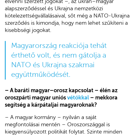
elvenni szerzett jogokat –, az ukrán–magyar
alapszerződéssel és Ukrajna nemzetközi
kötelezettségvállalásaival, sőt még a NATO-Ukrajna
szerződés is kimondja, hogy nem lehet szűkíteni a
kisebbségi jogokat.
Magyarország reakciója tehát
érthető volt, és nem gátolja a
NATO és Ukrajna szakmai
együttműködését.
– A baráti magyar–orosz kapcsolat – élén az
oroszpárti magyar uniós
vétókkal
– mekkora
segítség a kárpátaljai magyaroknak?
– A magyar kormány – nyilván a saját
megfontolásai mentén – Oroszországgal is
kiegyensúlyozott politikát folytat. Szinte minden