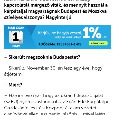
kapcsolatát mérgező viták, és mennyit használ a
kárpátaljai magyarságnak Budapest és Moszkva
szívélyes viszonya? Nagyinterjú.
– Sikerült megszoknia Budapestet?
– Sikerült. November 30-án lesz egy éve, hogy
átjöttem.
– Miért?
– Három éve már, hogy az ukrán titkosszolgálat
(SZBU) nyomozást indított az Egán Ede Kárpátaljai
Gazdaságfejlesztési Központ általam vezetett
alapítványa ellen, ezt pedig később – mivel lejárt