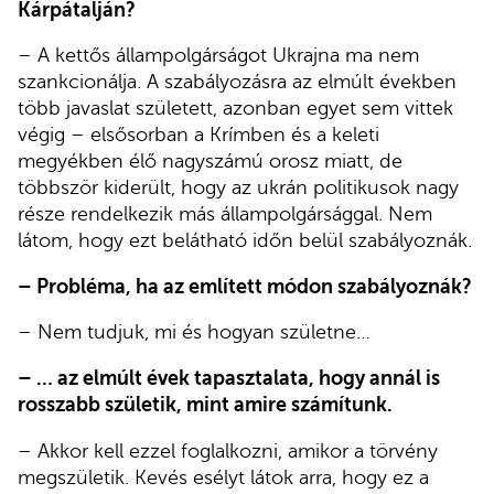
Kárpátalján?
– A kettős állampolgárságot Ukrajna ma nem
szankcionálja. A szabályozásra az elmúlt években
több javaslat született, azonban egyet sem vittek
végig – elsősorban a Krímben és a keleti
megyékben élő nagyszámú orosz miatt, de
többször kiderült, hogy az ukrán politikusok nagy
része rendelkezik más állampolgársággal. Nem
látom, hogy ezt belátható időn belül szabályoznák.
– Probléma, ha az említett módon szabályoznák?
– Nem tudjuk, mi és hogyan születne…
– … az elmúlt évek tapasztalata, hogy annál is
rosszabb születik, mint amire számítunk.
– Akkor kell ezzel foglalkozni, amikor a törvény
megszületik. Kevés esélyt látok arra, hogy ez a