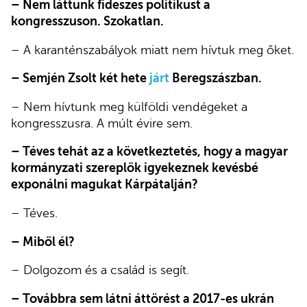
– Nem láttunk fideszes politikust a
kongresszuson. Szokatlan.
– A karanténszabályok miatt nem hívtuk meg őket.
– Semjén Zsolt két hete
járt
Beregszászban.
– Nem hívtunk meg külföldi vendégeket a
kongresszusra. A múlt évire sem.
– Téves tehát az a következtetés, hogy a magyar
kormányzati szereplők igyekeznek kevésbé
exponálni magukat Kárpátalján?
– Téves.
– Miből él?
– Dolgozom és a család is segít.
– Továbbra sem látni áttörést a 2017-es ukrán