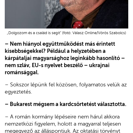
„Dolgozom és a család is segít” (fotó: Válasz Online/Vörös Szabolcs)
– Nem hiányol együttműködést más érintett
kisebbségekkel? Például a helyzetében a
kárpátaljai magyarsághoz leginkább hasonlító –
nem szláv, EU-s nyelvet beszélő – ukrajnai
románsággal.
– Sokszor lépünk fel közösen, folyamatos velük az
egyeztetés.
– Bukarest mégsem a kardcsörtetést választotta.
– A román kormány lépéseire nem hárul akkora
nemzetközi figyelem, holott a magyarral teljesen
megegyező az álláspontjuk. Az oktatási törvényt