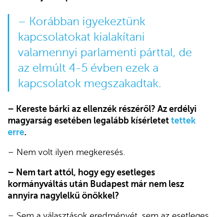
– Korábban igyekeztünk
kapcsolatokat kialakítani
valamennyi parlamenti párttal, de
az elmúlt 4-5 évben ezek a
kapcsolatok megszakadtak.
– Kereste bárki az ellenzék részéről? Az erdélyi
magyarság esetében legalább kísérletet
tettek
erre
.
– Nem volt ilyen megkeresés.
– Nem tart attól, hogy egy esetleges
kormányváltás után Budapest már nem lesz
annyira nagylelkű önökkel?
– Sem a választások eredményét, sem az esetleges