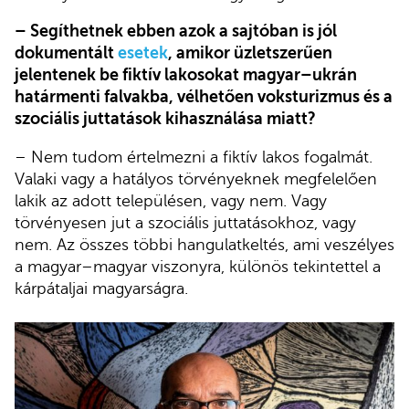
– Segíthetnek ebben azok a sajtóban is jól
dokumentált
esetek
, amikor üzletszerűen
jelentenek be fiktív lakosokat magyar–ukrán
határmenti falvakba, vélhetően voksturizmus és a
szociális juttatások kihasználása miatt?
– Nem tudom értelmezni a fiktív lakos fogalmát.
Valaki vagy a hatályos törvényeknek megfelelően
lakik az adott településen, vagy nem. Vagy
törvényesen jut a szociális juttatásokhoz, vagy
nem. Az összes többi hangulatkeltés, ami veszélyes
a magyar–magyar viszonyra, különös tekintettel a
kárpátaljai magyarságra.