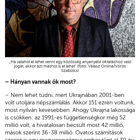
„Ha valahol el lehet venni egy közösség anyanyelvi oktatáshoz való
jogát, akkor azt máshol is el lehet” (fotó: Válasz Online/Vörös
Szabolcs)
– Hányan vannak ők most?
– Nem lehet tudni, mert Ukrajnában 2001-ben
volt utoljára népszámlálás. Akkor 151 ezren voltunk,
most nyilván kevesebben. Ahogy Ukrajna lakossága
is csökken: az 1991-es függetlenségkor még 52
millió volt, a hivatalosan becsült most 42 millió,
mások szerint 36-38 millió. Óvatos számítások
szerint is egy magyarországnyi ember tűnt el 30 év