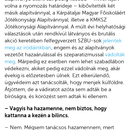
volna a nyomozás határideje – kibővítették két
másik alapítvánnyal, a Kárpátaljai Magyar Főiskoláért
Jótékonysági Alapítvánnyal, illetve a KMKSZ
Jótékonysági Alapítvánnyal. A múlt évi helyhatósági
választások után rendkívül látványos és brutális
akció keretében felfegyverzett SZBU-sok
jelentek
meg az irodáinkban
, engem és az alapítványok
vezetőit hazaárulással és szeparatizmussal
vádolták
meg
. Márpedig ez esetben nem lehet szabadlábon
védekezni, akiket pedig ezzel vádolnak meg, akár
évekig is előzetesben ülnek. Ezt elkerülendő,
ügyvédeim azt tanácsolták, hogy menjek külföldre.
Átjöttem, de a vádiratot azóta sem adták be a
bíróságra, és körözést sem adtak ki ellenem.
– Vagyis ha hazamenne, nem biztos, hogy
kattanna a kezén a bilincs.
– Nem. Mégsem tanácsos hazamennem, mert