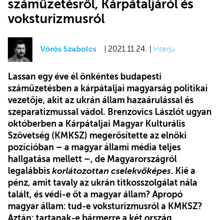
száműzetésről, Kárpátaljáról és
voksturizmusról
Vörös Szabolcs
| 2021.11.24. |
Interjú
Lassan egy éve él önkéntes budapesti
száműzetésben a kárpátaljai magyarság politikai
vezetője, akit az ukrán állam hazaárulással és
szeparatizmussal vádol. Brenzovics Lászlót ugyan
októberben a Kárpátaljai Magyar Kulturális
Szövetség (KMKSZ) megerősítette az elnöki
pozícióban – a magyar állami média teljes
hallgatása mellett –, de Magyarországról
legalábbis
korlátozottan cselekvőképes
. Kié a
pénz, amit tavaly az ukrán titkosszolgálat nála
talált, és védi-e őt a magyar állam? Apropó
magyar állam: tud-e voksturizmusról a KMKSZ?
Aztán: tartanak-e bármerre a két ország