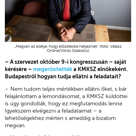
„Megvan az esélye, hogy előzetesbe helyeznek” (fotó: Válasz
Online/Vörös Szabolcs)
– A szervezet október 9-i kongresszusán – saját
kérésére –
megerősítették
a KMKSZ elnökeként.
Budapestről hogyan tudja ellátni a feladatait?
– Nem tudom teljes mértékben ellátni őket, s bár
felajánlottam a lemondásomat, a KMKSZ küldöttei
is úgy gondolták, hogy ez megfutamodás lenne.
Igyekszem elvégezni a feladataimat – a
lehetőségekhez mérten s ameddig a bizalom
megvan.