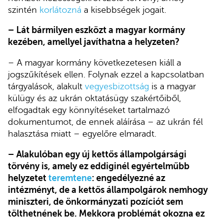
szintén
korlátozná
a kisebbségek jogait.
– Lát bármilyen eszközt a magyar kormány
kezében, amellyel javíthatna a helyzeten?
– A magyar kormány következetesen kiáll a
jogszűkítések ellen. Folynak ezzel a kapcsolatban
tárgyalások, alakult
vegyesbizottság
is a magyar
külügy és az ukrán oktatásügy szakértőiből,
elfogadtak egy könnyítéseket tartalmazó
dokumentumot, de ennek aláírása – az ukrán fél
halasztása miatt – egyelőre elmaradt.
– Alakulóban egy új kettős állampolgársági
törvény is, amely ez eddiginél egyértelműbb
helyzetet
teremtene
: engedélyezné az
intézményt, de a kettős állampolgárok nemhogy
miniszteri, de önkormányzati pozíciót sem
tölthetnének be. Mekkora problémát okozna ez