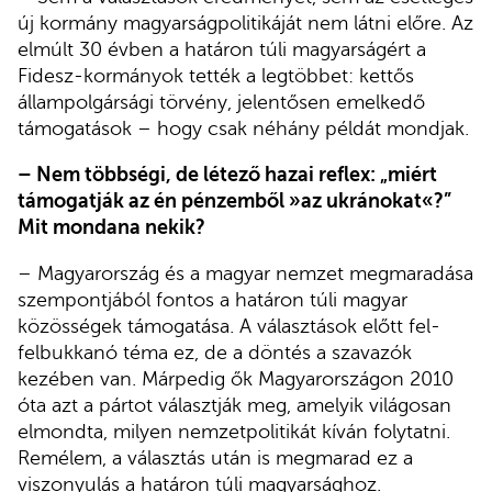
új kormány magyarságpolitikáját nem látni előre. Az
elmúlt 30 évben a határon túli magyarságért a
Fidesz-kormányok tették a legtöbbet: kettős
állampolgársági törvény, jelentősen emelkedő
támogatások – hogy csak néhány példát mondjak.
– Nem többségi, de létező hazai reflex: „miért
támogatják az én pénzemből »az ukránokat«?”
Mit mondana nekik?
– Magyarország és a magyar nemzet megmaradása
szempontjából fontos a határon túli magyar
közösségek támogatása. A választások előtt fel-
felbukkanó téma ez, de a döntés a szavazók
kezében van. Márpedig ők Magyarországon 2010
óta azt a pártot választják meg, amelyik világosan
elmondta, milyen nemzetpolitikát kíván folytatni.
Remélem, a választás után is megmarad ez a
viszonyulás a határon túli magyarsághoz.