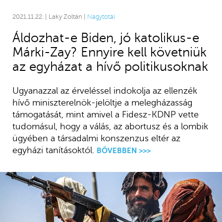
2021.11.22. | Laky Zoltán |
Nagytotál
Áldozhat-e Biden, jó katolikus-e
Márki-Zay? Ennyire kell követniük
az egyházat a hívő politikusoknak
Ugyanazzal az érveléssel indokolja az ellenzék
hívő miniszterelnök-jelöltje a melegházasság
támogatását, mint amivel a Fidesz-KDNP vette
tudomásul, hogy a válás, az abortusz és a lombik
ügyében a társadalmi konszenzus eltér az
egyházi tanításoktól.
BŐVEBBEN >>>