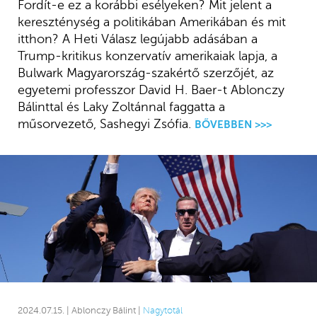
Fordít-e ez a korábbi esélyeken? Mit jelent a
kereszténység a politikában Amerikában és mit
itthon? A Heti Válasz legújabb adásában a
Trump-kritikus konzervatív amerikaiak lapja, a
Bulwark Magyarország-szakértő szerzőjét, az
egyetemi professzor David H. Baer-t Ablonczy
Bálinttal és Laky Zoltánnal faggatta a
műsorvezető, Sashegyi Zsófia.
BŐVEBBEN >>>
2024.07.15. | Ablonczy Bálint |
Nagytotál