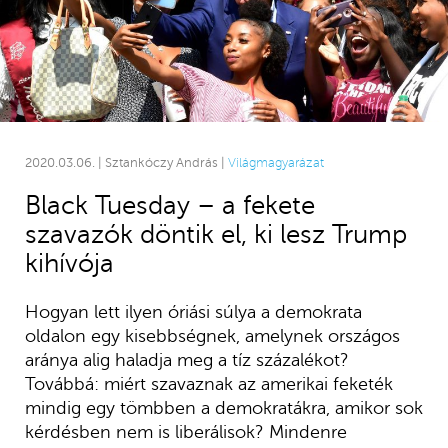
2020.03.06. | Sztankóczy András |
Világmagyarázat
Black Tuesday – a fekete
szavazók döntik el, ki lesz Trump
kihívója
Hogyan lett ilyen óriási súlya a demokrata
oldalon egy kisebbségnek, amelynek országos
aránya alig haladja meg a tíz százalékot?
Továbbá: miért szavaznak az amerikai feketék
mindig egy tömbben a demokratákra, amikor sok
kérdésben nem is liberálisok? Mindenre