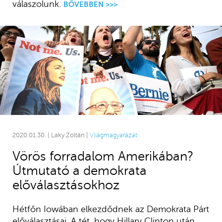
válaszolunk.
BŐVEBBEN >>>
2020.01.30. | Laky Zoltán |
Világmagyarázat
Vörös forradalom Amerikában?
Útmutató a demokrata
előválasztásokhoz
Hétfőn Iowában elkezdődnek az Demokrata Párt
előválasztásai. A tét, hogy Hillary Clinton után