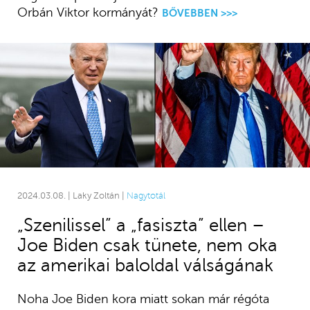
Orbán Viktor kormányát?
BŐVEBBEN >>>
2024.03.08. | Laky Zoltán |
Nagytotál
„Szenilissel” a „fasiszta” ellen –
Joe Biden csak tünete, nem oka
az amerikai baloldal válságának
Noha Joe Biden kora miatt sokan már régóta