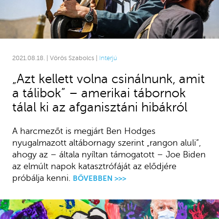
2021.08.18. | Vörös Szabolcs |
Interjú
„Azt kellett volna csinálnunk, amit
a tálibok” – amerikai tábornok
tálal ki az afganisztáni hibákról
A harcmezőt is megjárt Ben Hodges
nyugalmazott altábornagy szerint „rangon aluli”,
ahogy az – általa nyíltan támogatott – Joe Biden
az elmúlt napok katasztrófáját az elődjére
próbálja kenni.
BŐVEBBEN >>>