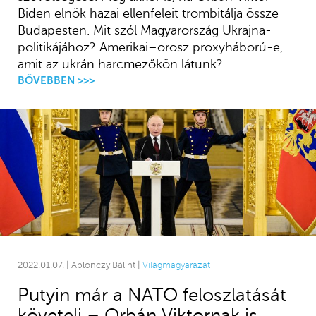
Biden elnök hazai ellenfeleit trombitálja össze
Budapesten. Mit szól Magyarország Ukrajna-
politikájához? Amerikai–orosz proxyháború-e,
amit az ukrán harcmezőkön látunk?
BŐVEBBEN >>>
2022.01.07. | Ablonczy Bálint |
Világmagyarázat
Putyin már a NATO feloszlatását
követeli – Orbán Viktornak is