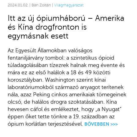
2024.01.02. | Bán Zoltán |
Világmagyarázat
Itt az új ópiumháború – Amerika
és Kína drogfronton is
egymásnak esett
Az Egyesült Államokban valóságos
fentaniljárvány tombol: a szintetikus ópioid
túladagolásában tízezrek halnak meg évente és
mára ez az első halálok a 18 és 49 közötti
korosztályban. Washington szerint kínai
laboratóriumokból származó anyagot terítenek
nála, azaz Peking cinkos amerikaiak tömegeinek
olcsó, de halálos drogra szoktatásában. Kína
hevesen cáfol és emlékeztet, hogy „a Nyugat”
éppen őket tette tönkre a 19. században az
ópium korlátlan terjesztésével.
BŐVEBBEN >>>