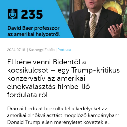
2024.07.18. | Sashegyi Zsófia |
Podcast
El kéne venni Bidentől a
kocsikulcsot – egy Trump-kritikus
konzervatív az amerikai
elnökválasztás filmbe illő
fordulatairól
Drámai fordulat borzolta fel a kedélyeket az
amerikai elnökválasztást megelőző kampányban:
Donald Trump ellen merényletet követtek el.