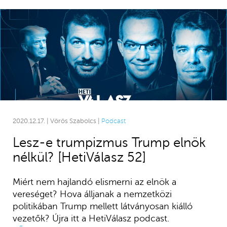
2020.12.17. | Vörös Szabolcs |
Podcast
Lesz-e trumpizmus Trump elnök
nélkül? [HetiVálasz 52]
Miért nem hajlandó elismerni az elnök a
vereséget? Hova álljanak a nemzetközi
politikában Trump mellett látványosan kiálló
vezetők? Újra itt a HetiVálasz podcast.