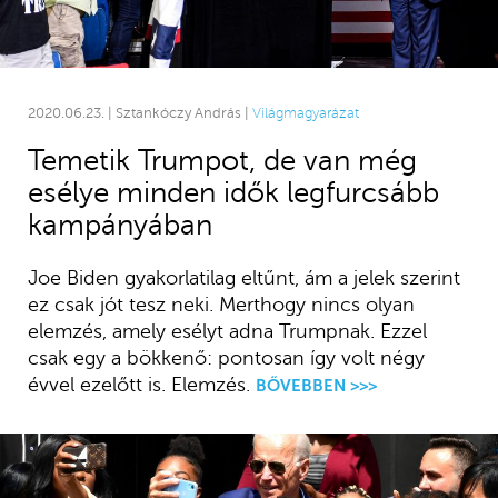
2020.06.23. | Sztankóczy András |
Világmagyarázat
Temetik Trumpot, de van még
esélye minden idők legfurcsább
kampányában
Joe Biden gyakorlatilag eltűnt, ám a jelek szerint
ez csak jót tesz neki. Merthogy nincs olyan
elemzés, amely esélyt adna Trumpnak. Ezzel
csak egy a bökkenő: pontosan így volt négy
évvel ezelőtt is. Elemzés.
BŐVEBBEN >>>