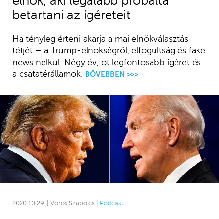
elnök, aki legalább próbálta
betartani az ígéreteit
Ha tényleg érteni akarja a mai elnökválasztás
tétjét – a Trump-elnökségről, elfogultság és fake
news nélkül. Négy év, öt legfontosabb ígéret és
a csatatérállamok.
BŐVEBBEN >>>
2020.10.29. | Vörös Szabolcs |
Podcast