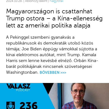
2024.10.28. | Ablonczy Bálint |
Nagytotál
Magyarországon is csattanhat
Trump ostora – a Kína-ellenesség
lett az amerikai politika alapja
A Pekinggel szembeni gyanakvás a
republikánusok és demokraták utolsó közös
témája; Joe Biden éppúgy vámokkal sújtotta a
kínai elektromos autókat, mint Trump. Kamala
Harris sem lenne kevésbé elnéző. Orbán Kína-
barát politikájának nincsenek szövetségesei
Washingtonban.
BŐVEBBEN >>>