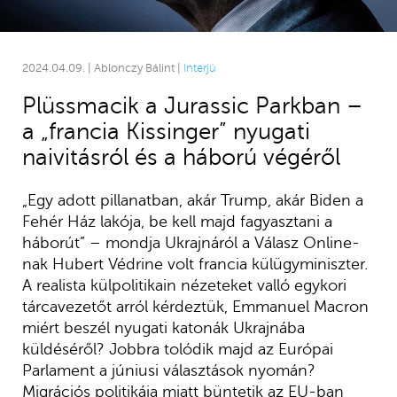
2024.04.09. | Ablonczy Bálint |
Interjú
Plüssmacik a Jurassic Parkban –
a „francia Kissinger” nyugati
naivitásról és a háború végéről
„Egy adott pillanatban, akár Trump, akár Biden a
Fehér Ház lakója, be kell majd fagyasztani a
háborút” – mondja Ukrajnáról a Válasz Online-
nak Hubert Védrine volt francia külügyminiszter.
A realista külpolitikain nézeteket valló egykori
tárcavezetőt arról kérdeztük, Emmanuel Macron
miért beszél nyugati katonák Ukrajnába
küldéséről? Jobbra tolódik majd az Európai
Parlament a júniusi választások nyomán?
Migrációs politikája miatt büntetik az EU-ban