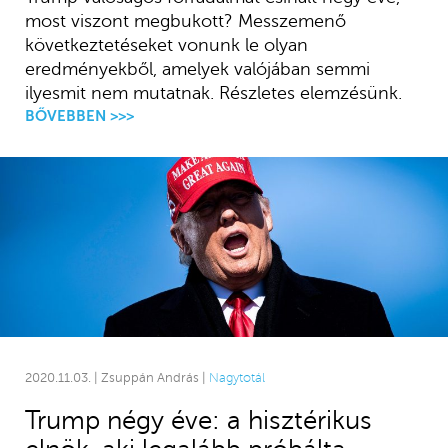
most viszont megbukott? Messzemenő
következtetéseket vonunk le olyan
eredményekből, amelyek valójában semmi
ilyesmit nem mutatnak. Részletes elemzésünk.
BŐVEBBEN >>>
2020.11.03. | Zsuppán András |
Nagytotál
Trump négy éve: a hisztérikus