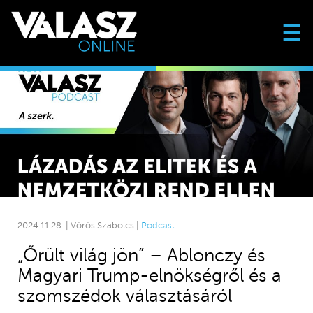
☰
2024.11.28. | Vörös Szabolcs |
Podcast
„Őrült világ jön” – Ablonczy és
Magyari Trump-elnökségről és a
szomszédok választásáról