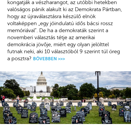
kongatják a vészharangot, az utóbbi hetekben
valóságos pánik alakult ki az Demokrata Pártban,
hogy az újraválasztásra készülő elnök
voltaképpen „egy jóindulatú idős bácsi rossz
memóriával”. De ha a demokraták szerint a
novemberi választás tétje az amerikai
demokrácia jövője, miért egy olyan jelölttel
futnak neki, aki 10 választóból 9 szerint túl öreg
a posztra?
BŐVEBBEN >>>