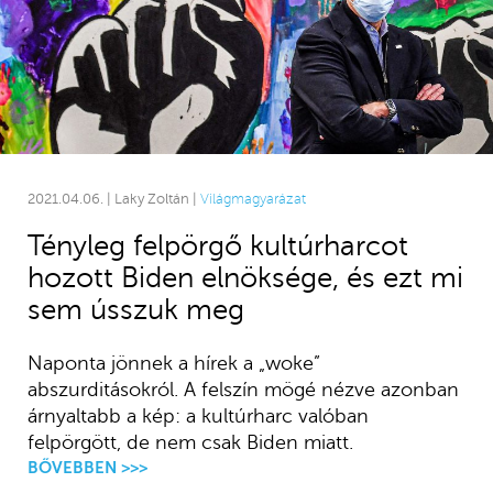
2021.04.06. | Laky Zoltán |
Világmagyarázat
Tényleg felpörgő kultúrharcot
hozott Biden elnöksége, és ezt mi
sem ússzuk meg
Naponta jönnek a hírek a „woke”
abszurditásokról. A felszín mögé nézve azonban
árnyaltabb a kép: a kultúrharc valóban
felpörgött, de nem csak Biden miatt.
BŐVEBBEN >>>