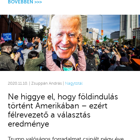
BŐVEBBEN >>>
2020.11.10. | Zsuppán András |
Nagytotál
Ne higgye el, hogy földindulás
történt Amerikában – ezért
félrevezető a választás
eredménye
Trump valóságos forradalmat csinált négy éve,