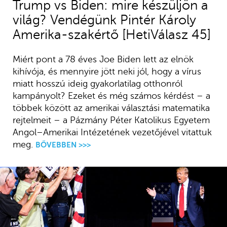
Trump vs Biden: mire készüljön a
világ? Vendégünk Pintér Károly
Amerika-szakértő [HetiVálasz 45]
Miért pont a 78 éves Joe Biden lett az elnök
kihívója, és mennyire jött neki jól, hogy a vírus
miatt hosszú ideig gyakorlatilag otthonról
kampányolt? Ezeket és még számos kérdést – a
többek között az amerikai választási matematika
rejtelmeit – a Pázmány Péter Katolikus Egyetem
Angol–Amerikai Intézetének vezetőjével vitattuk
meg.
BŐVEBBEN >>>