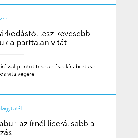
lasz
kodástól lesz kevesebb
uk a parttalan vitát
írással pontot tesz az északír abortusz-
os vita végére.
Nagytotál
bui: az írnél liberálisabb a
zás