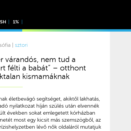
ISH
1%
sófia |
sztori
r várandós, nem tud a
t félti a babát” – otthont
léktalan kismamáknak
ak életbevágó segítséget, akiktől lakhatás,
adó nyilatkozat híján szülés után elvennék
lmúlt években sokat emlegetett kórházban
etét most egy kicsit más szemszögből, az
rízishelyzetben lévő nők oldaláról mutatjuk