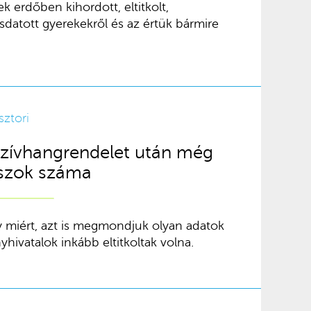
k erdőben kihordott, eltitkolt,
atott gyerekekről és az értük bármire
sztori
 szívhangrendelet után még
uszok száma
y miért, azt is megmondjuk olyan adatok
hivatalok inkább eltitkoltak volna.