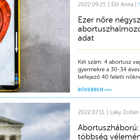
2022.09.21. | Élő Anita |
Ezer nőre négysz
abortuszhalmozó
adat
Két szám: 4 abortusz va
gyermekre a 30-34 éves 
befejező 40 feletti nőkné
BŐVEBBEN >>>
2022.07.11. | Laky Zoltán
Abortuszháború:
többség vélemé