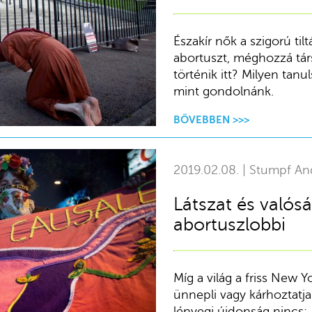
Északír nők a szigorú til
abortuszt, méghozzá tár
történik itt? Milyen ta
mint gondolnánk.
BŐVEBBEN >>>
2019.02.08. | Stumpf An
Látszat és valósá
abortuszlobbi
Míg a világ a friss New Y
ünnepli vagy kárhoztatja
lényegi újdonság nincs: 