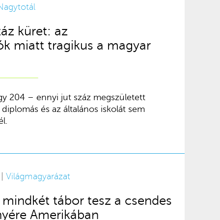
Nagytotál
áz küret: az
k miatt tragikus a magyar
gy 204 – ennyi jut száz megszületett
diplomás és az általános iskolát sem
l.
 |
Világmagyarázat
 mindkét tábor tesz a csendes
nyére Amerikában