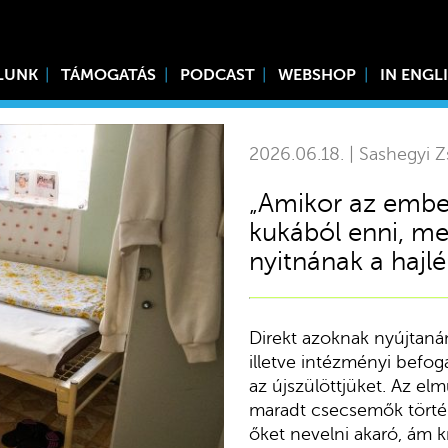
LUNK
TÁMOGATÁS
PODCAST
WEBSHOP
IN ENGL
2026.06.18. | Sashegyi Z
„Amikor az embe
kukából enni, mer
nyitnának a haj
Direkt azoknak nyújtanán
illetve intézményi befog
az újszülöttjüket. Az e
maradt csecsemők történ
őket nevelni akaró, ám k