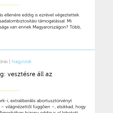
tás ellenére eddig is ezrével végeztettek
sadalombiztosítási támogatással. Mi
nulsága van ennek Magyarországon? Több,
drás |
Nagytotál
g: vesztésre áll az
ork-i, extraliberális abortusztörvényt
 – világnézettől függően –, elsikkad, hogy
Amerikában bizony eddig is el lehetett