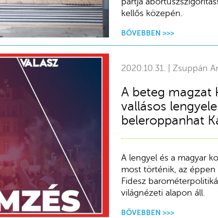
pártja abortuszszigorítás
kellős közepén.
BŐVEBBEN >>>
2020.10.31. | Zsuppán A
A beteg magzat 
vallásos lengyel
beleroppanhat K
A lengyel és a magyar k
most történik, az éppen
Fidesz barométerpolitikát
világnézeti alapon áll.
BŐVEBBEN >>>