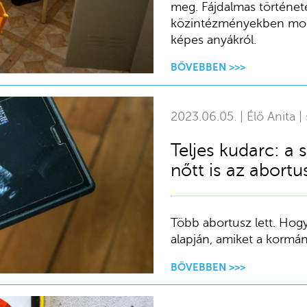
meg. Fájdalmas története
közintézményekben mosd
képes anyákról.
BŐVEBBEN >>>
2023.06.05. | Élő Anita |
Teljes kudarc: a
nőtt is az abort
Több abortusz lett. Hog
alapján, amiket a kormány
BŐVEBBEN >>>