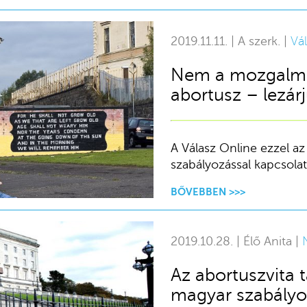
2019.11.11. | A szerk. |
Vá
Nem a mozgalmár
abortusz – lezárj
A Válasz Online ezzel az 
szabályozással kapcsolat
BŐVEBBEN >>>
2019.10.28. | Élő Anita |
Az abortuszvita ta
magyar szabályo