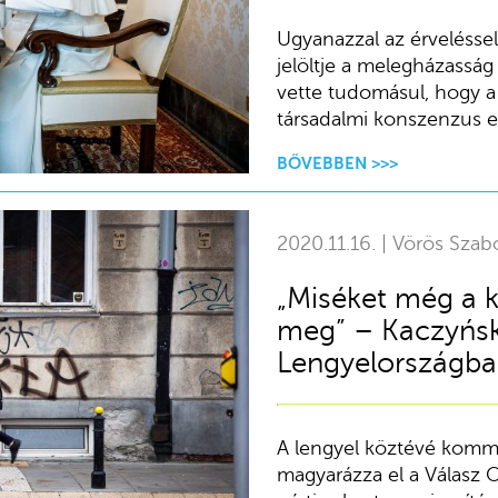
Ugyanazzal az érveléssel
jelöltje a melegházassá
vette tudomásul, hogy a
társadalmi konszenzus el
BŐVEBBEN >>>
2020.11.16. | Vörös Szab
„Miséket még a 
meg” – Kaczyńsk
Lengyelországb
A lengyel köztévé komme
magyarázza el a Válasz 