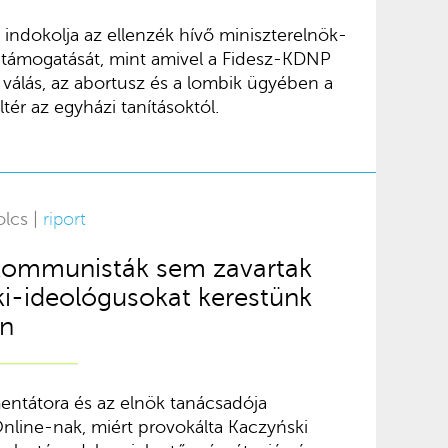
 indokolja az ellenzék hívő miniszterelnök-
g támogatását, mint amivel a Fidesz-KDNP
 válás, az abortusz és a lombik ügyében a
tér az egyházi tanításoktól.
olcs |
riport
kommunisták sem zavartak
i-ideológusokat kerestünk
an
ntátora és az elnök tanácsadója
Online-nak, miért provokálta Kaczyński