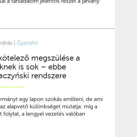
sal a társadalom jelentős részét a járvány
ndrás |
Gyorshír
kötelező megszülése a
eknek is sok – ebbe
aczyński rendszere
ormányt egy lapon szokás említeni, de ami
 az alapvető különbséget mutatja: míg a
 folytat, a lengyel vezetés valóban