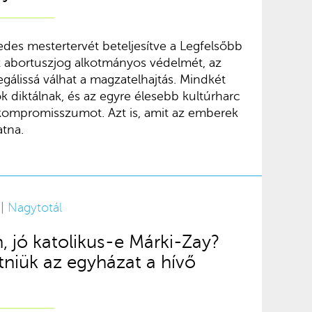
edes mestertervét beteljesítve a Legfelsőbb
 abortuszjog alkotmányos védelmét, az
egálissá válhat a magzatelhajtás. Mindkét
ok diktálnak, és az egyre élesebb kultúrharc
kompromisszumot. Azt is, amit az emberek
tna.
 |
Nagytotál
, jó katolikus-e Márki-Zay?
tniük az egyházat a hívő