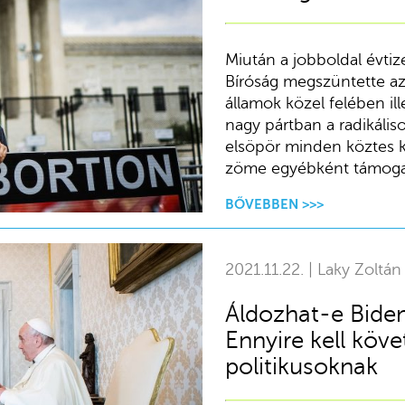
Miután a jobboldal évtiz
Bíróság megszüntette az
államok közel felében ill
nagy pártban a radikális
elsöpör minden köztes 
zöme egyébként támoga
BŐVEBBEN >>>
2021.11.22. | Laky Zoltán
Áldozhat-e Biden
Ennyire kell köve
politikusoknak