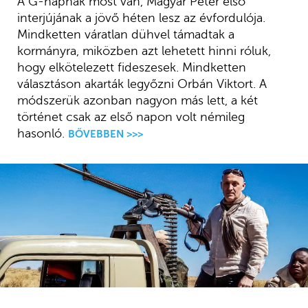
A G-napnak most van, Magyar Péter első
interjújának a jövő héten lesz az évfordulója.
Mindketten váratlan dühvel támadtak a
kormányra, miközben azt lehetett hinni róluk,
hogy elkötelezett fideszesek. Mindketten
választáson akarták legyőzni Orbán Viktort. A
módszerük azonban nagyon más lett, a két
történet csak az első napon volt némileg
hasonló.
BŐVEBBEN >>>