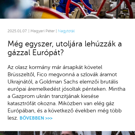
2025.01.07. | Magyari Péter |
Nagytotál
Még egyszer, utoljára lehúzzák a
gázzal Európát?
Az olasz kormány már ársapkát követel
Brüsszeltől, Fico megvonná a szlovák áramot
Ukrajnától, a Goldman Sachs elemzői brutális
európai áremelkedést jósoltak pénteken. Mintha
a Gazprom ukrán tranzitjának kiesése
katasztrófát okozna. Miközben van elég gáz
Európában, és a következő években még több
lesz.
BŐVEBBEN >>>