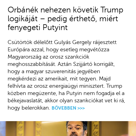
Orbánék nehezen követik Trump
logikáját – pedig érthető, miért
fenyegeti Putyint
Csütörtök délelőtt Gulyás Gergely ráijesztett
Európára azzal, hogy esetleg megvétózza
Magyarország az orosz szankciók
meghosszabbítását. Aztán Szijjártó korrigált,
hogy a magyar szuverenitás jegyében
megkérdezi az amerikait, mit tegyen. Majd
felhívta az orosz energiaügyi minisztert. Trump
közben megüzente, ha Putyin nem fogadja el a
békejavaslatát, akkor olyan szankciókat vet ki rá,
hogy belerokkan.
BŐVEBBEN >>>