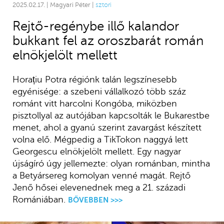
2025.02.17. | Magyari Péter |
sztori
Rejtő-regénybe illő kalandor
bukkant fel az oroszbarát román
elnökjelölt mellett
Horațiu Potra régiónk talán legszínesebb
egyénisége: a szebeni vállalkozó több száz
románt vitt harcolni Kongóba, miközben
pisztollyal az autójában kapcsolták le Bukarestbe
menet, ahol a gyanú szerint zavargást készített
volna elő. Mégpedig a TikTokon naggyá lett
Georgescu elnökjelölt mellett. Egy nagyar
újságíró úgy jellemezte: olyan románban, mintha
a Betyársereg komolyan venné magát. Rejtő
Jenő hősei elevenednek meg a 21. századi
Romániában.
BŐVEBBEN >>>