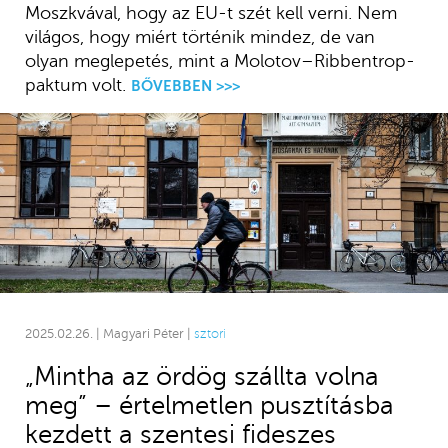
Moszkvával, hogy az EU-t szét kell verni. Nem
világos, hogy miért történik mindez, de van
olyan meglepetés, mint a Molotov–Ribbentrop-
paktum volt.
BŐVEBBEN >>>
2025.02.26. | Magyari Péter |
sztori
„Mintha az ördög szállta volna
meg” – értelmetlen pusztításba
kezdett a szentesi fideszes