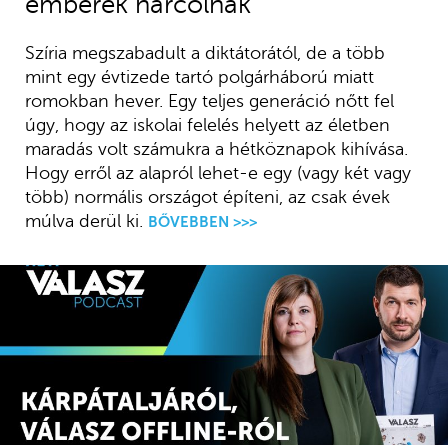
emberek harcolnak
Szíria megszabadult a diktátorától, de a több
mint egy évtizede tartó polgárháború miatt
romokban hever. Egy teljes generáció nőtt fel
úgy, hogy az iskolai felelés helyett az életben
maradás volt számukra a hétköznapok kihívása.
Hogy erről az alapról lehet-e egy (vagy két vagy
több) normális országot építeni, az csak évek
múlva derül ki.
BŐVEBBEN >>>