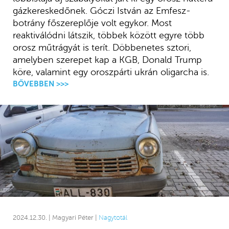
gázkereskedőnek. Góczi István az Emfesz-
botrány főszereplője volt egykor. Most
reaktiválódni látszik, többek között egyre több
orosz műtrágyát is terít. Döbbenetes sztori,
amelyben szerepet kap a KGB, Donald Trump
köre, valamint egy oroszpárti ukrán oligarcha is.
BŐVEBBEN >>>
2024.12.30. | Magyari Péter |
Nagytotál