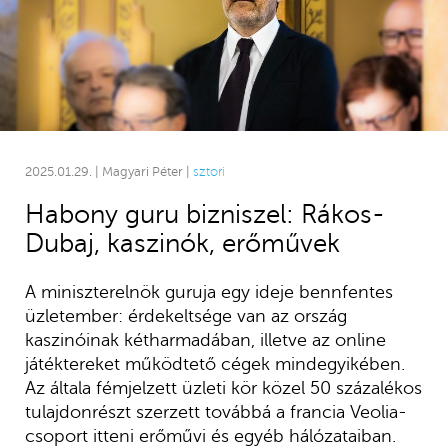
2025.01.29. | Magyari Péter |
sztori
Habony guru bizniszel: Rákos-
Dubaj, kaszinók, erőművek
A miniszterelnök guruja egy ideje bennfentes
üzletember: érdekeltsége van az ország
kaszinóinak kétharmadában, illetve az online
játéktereket működtető cégek mindegyikében.
Az általa fémjelzett üzleti kör közel 50 százalékos
tulajdonrészt szerzett továbbá a francia Veolia-
csoport itteni erőművi és egyéb hálózataiban.