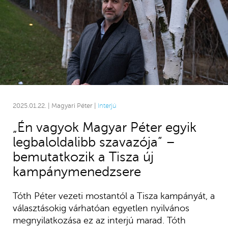
2025.01.22. | Magyari Péter |
Interjú
„Én vagyok Magyar Péter egyik
legbaloldalibb szavazója” –
bemutatkozik a Tisza új
kampánymenedzsere
Tóth Péter vezeti mostantól a Tisza kampányát, a
választásokig várhatóan egyetlen nyilvános
megnyilatkozása ez az interjú marad. Tóth