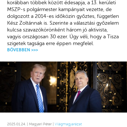
korábban többek között édesapja, a 13. kerületi
MSZP-s polgármester kampányait vezette, de
dolgozott a 2014-es időközin győztes, független
Kész Zoltánnak is. Szerinte a választási győzelem
kulcsa szavazókörönként három jó aktivista,
vagyis országosan 30 ezer. Úgy véli, hogy a Tisza
szigetek tagsága erre éppen megfelel.
BŐVEBBEN >>>
2025.01.24. | Magyari Péter |
Világmagyarázat