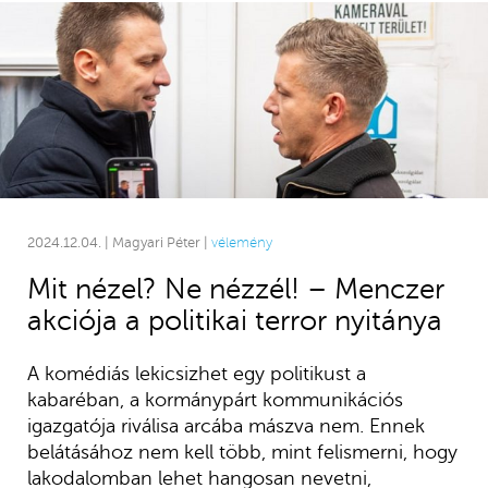
2024.12.04. | Magyari Péter |
vélemény
Mit nézel? Ne nézzél! – Menczer
akciója a politikai terror nyitánya
A komédiás lekicsizhet egy politikust a
kabaréban, a kormánypárt kommunikációs
igazgatója riválisa arcába mászva nem. Ennek
belátásához nem kell több, mint felismerni, hogy
lakodalomban lehet hangosan nevetni,