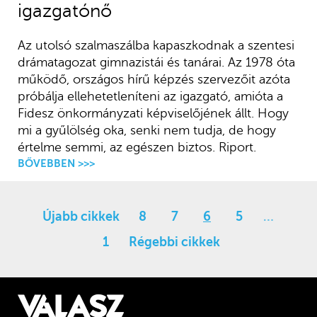
igazgatónő
Az utolsó szalmaszálba kapaszkodnak a szentesi
drámatagozat gimnazistái és tanárai. Az 1978 óta
működő, országos hírű képzés szervezőit azóta
próbálja ellehetetleníteni az igazgató, amióta a
Fidesz önkormányzati képviselőjének állt. Hogy
mi a gyűlölség oka, senki nem tudja, de hogy
értelme semmi, az egészen biztos. Riport.
BŐVEBBEN >>>
Újabb cikkek
8
7
6
5
…
1
Régebbi cikkek