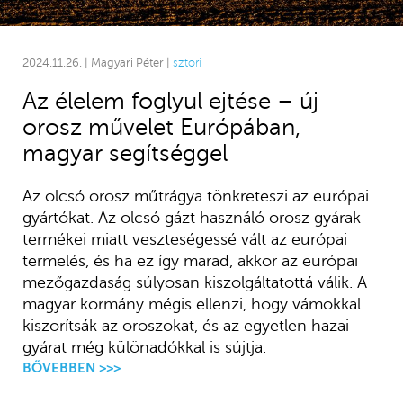
2024.11.26. | Magyari Péter |
sztori
Az élelem foglyul ejtése – új
orosz művelet Európában,
magyar segítséggel
Az olcsó orosz műtrágya tönkreteszi az európai
gyártókat. Az olcsó gázt használó orosz gyárak
termékei miatt veszteségessé vált az európai
termelés, és ha ez így marad, akkor az európai
mezőgazdaság súlyosan kiszolgáltatottá válik. A
magyar kormány mégis ellenzi, hogy vámokkal
kiszorítsák az oroszokat, és az egyetlen hazai
gyárat még különadókkal is sújtja.
BŐVEBBEN >>>