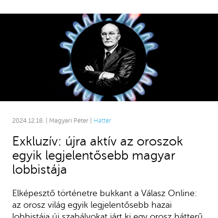
2024.12.18. | Magyari Péter |
Háttér
Exkluzív: újra aktív az oroszok
egyik legjelentősebb magyar
lobbistája
Elképesztő történetre bukkant a Válasz Online:
az orosz világ egyik legjelentősebb hazai
lobbistája új szabályokat járt ki egy orosz hátterű