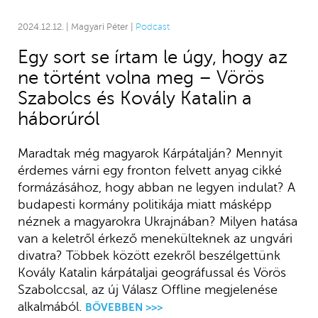
2024.12.12. | Magyari Péter |
Podcast
Egy sort se írtam le úgy, hogy az
ne történt volna meg – Vörös
Szabolcs és Kovály Katalin a
háborúról
Maradtak még magyarok Kárpátalján? Mennyit
érdemes várni egy fronton felvett anyag cikké
formázásához, hogy abban ne legyen indulat? A
budapesti kormány politikája miatt másképp
néznek a magyarokra Ukrajnában? Milyen hatása
van a keletről érkező menekülteknek az ungvári
divatra? Többek között ezekről beszélgettünk
Kovály Katalin kárpátaljai geográfussal és Vörös
Szabolccsal, az új Válasz Offline megjelenése
alkalmából.
BŐVEBBEN >>>