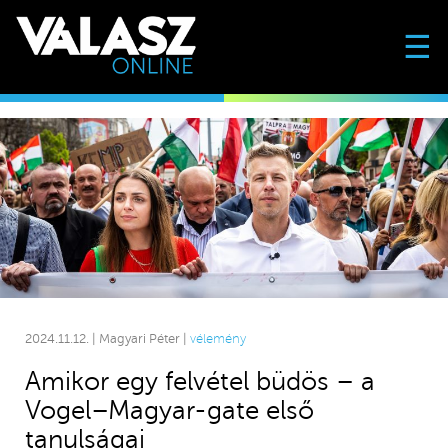
☰
2024.11.12. | Magyari Péter |
vélemény
Amikor egy felvétel büdös – a
Vogel–Magyar-gate első
tanulságai