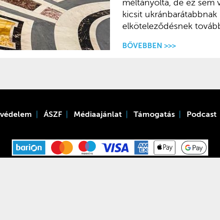
méltányolta, de ez sem 
kicsit ukránbarátabbnak lá
elköteleződésnek továb
BŐVEBBEN >>>
tvédelem
ÁSZF
Médiaajánlat
Támogatás
Podcast