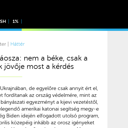
ISH
1%
ter |
Háttér
áosza: nem a béke, csak a
ok jövője most a kérdés
Ukrajnában, de egyelőre csak annyit ért el,
t fordítanak az ország védelmére, mint az
 bányászati egyezményt a kijevi vezetéstől,
legendő amerikai katonai segítség megy-e
még Biden idején elfogadott utolsó program,
rilis közepéig inkább az orosz igényeket