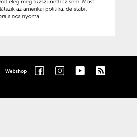
volt elég még tűzszünethez sem. Most
tszik az amerikai politika, de stabil
bra sincs nyoma.
Webshop