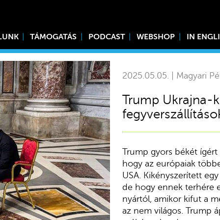
LUNK
TÁMOGATÁS
PODCAST
WEBSHOP
IN ENGL
2025.05.05. | Magyari Pé
Trump Ukrajna-k
fegyverszállítás
Trump gyors békét ígért 
hogy az európaiak többe
USA. Kikényszerített egy
de hogy ennek terhére e
nyártól, amikor kifut a 
az nem világos. Trump áp