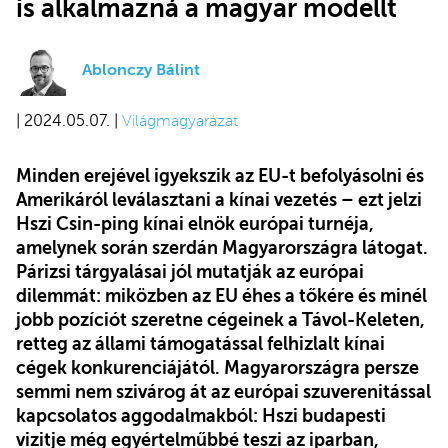
is alkalmazná a magyar modellt
Ablonczy Bálint
| 2024.05.07. |
Világmagyarázat
Minden erejével igyekszik az EU-t befolyásolni és
Amerikáról leválasztani a kínai vezetés – ezt jelzi
Hszi Csin-ping kínai elnök európai turnéja,
amelynek során szerdán Magyarországra látogat.
Párizsi tárgyalásai jól mutatják az európai
dilemmát: miközben az EU éhes a tőkére és minél
jobb pozíciót szeretne cégeinek a Távol-Keleten,
retteg az állami támogatással felhizlalt kínai
cégek konkurenciájától. Magyarországra persze
semmi nem szivárog át az európai szuverenitással
kapcsolatos aggodalmakból: Hszi budapesti
vizitje még egyértelműbbé teszi az iparban,