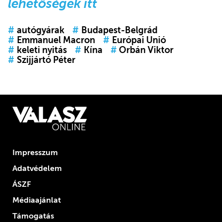
lehetőségek itt
#
autógyárak
#
Budapest-Belgrád
#
Emmanuel Macron
#
Európai Unió
#
keleti nyitás
#
Kína
#
Orbán Viktor
#
Szijjártó Péter
Impresszum
Adatvédelem
ÁSZF
Médiaajánlat
Támogatás