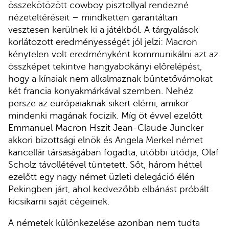
összekötözött cowboy pisztollyal rendezné
nézeteltéréseit – mindketten garantáltan
vesztesen kerülnek ki a játékból. A tárgyalások
korlátozott eredményességét jól jelzi: Macron
kénytelen volt eredményként kommunikálni azt az
összképet tekintve hangyabokányi előrelépést,
hogy a kínaiak nem alkalmaznak büntetővámokat
két francia konyakmárkával szemben. Nehéz
persze az európaiaknak sikert elérni, amikor
mindenki magának focizik. Míg öt évvel ezelőtt
Emmanuel Macron Hszit Jean-Claude Juncker
akkori bizottsági elnök és Angela Merkel német
kancellár társaságában fogadta, utóbbi utódja, Olaf
Scholz távollétével tüntetett. Sőt, három héttel
ezelőtt egy nagy német üzleti delegáció élén
Pekingben járt, ahol kedvezőbb elbánást próbált
kicsikarni saját cégeinek.
A németek különkezelése azonban nem tudta