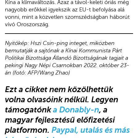
Kína a klímaváltozás. Azaz a távol-keleti óriás még
nagyobb erőkkel igyekszik az EU-t befolyása alá
vonni, mint a közvetlen szomszédságban háborút
vívó Oroszország.
Nyitókép: Hszi Csin-ping integet, miközben
bemutatják a sajtónak a Kínai Kommunista Párt
Politikai Bizottsága Állandó Bizottságának tagjait a
pekingi Nagy Népi Csarnokban 2022. október 23-
án (fotó: AFP/Wang Zhao)
Ezt a cikket
nem közölhettük
volna olvasóink nélkül.
Legyen
támogatónk
a Donably-n
, a
magyar fejlesztésű előfizetési
platformon.
Paypal, utalás és más