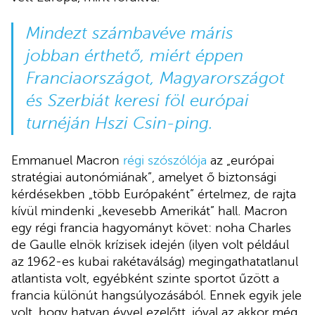
Mindezt számbavéve máris
jobban érthető, miért éppen
Franciaországot, Magyarországot
és Szerbiát keresi föl európai
turnéján Hszi Csin-ping.
Emmanuel Macron
régi szószólója
az „európai
stratégiai autonómiának”, amelyet ő biztonsági
kérdésekben „több Európaként” értelmez, de rajta
kívül mindenki „kevesebb Amerikát” hall. Macron
egy régi francia hagyományt követ: noha Charles
de Gaulle elnök krízisek idején (ilyen volt például
az 1962-es kubai rakétaválság) megingathatatlanul
atlantista volt, egyébként szinte sportot űzött a
francia különút hangsúlyozásából. Ennek egyik jele
volt, hogy hatvan évvel ezelőtt, jóval az akkor még