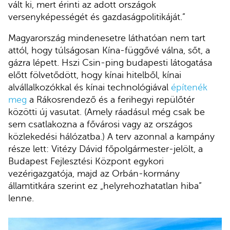
vált ki, mert érinti az adott országok
versenyképességét és gazdaságpolitikáját.”
Magyarország mindenesetre láthatóan nem tart
attól, hogy túlságosan Kína-függővé válna, sőt, a
gázra lépett. Hszi Csin-ping budapesti látogatása
előtt fölvetődött, hogy kínai hitelből, kínai
alvállalkozókkal és kínai technológiával
építenék
meg
a Rákosrendező és a ferihegyi repülőtér
közötti új vasutat. (Amely ráadásul még csak be
sem csatlakozna a fővárosi vagy az országos
közlekedési hálózatba.) A terv azonnal a kampány
része lett: Vitézy Dávid főpolgármester-jelölt, a
Budapest Fejlesztési Központ egykori
vezérigazgatója, majd az Orbán-kormány
államtitkára szerint ez „helyrehozhatatlan hiba”
lenne.