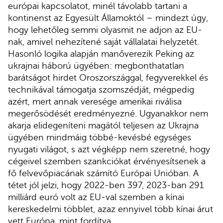
európai kapcsolatot, minél távolabb tartani a
kontinenst az Egyesült Államoktól – mindezt úgy,
hogy lehetőleg semmi olyasmit ne adjon az EU-
nak, amivel nehezítené saját vállalatai helyzetét.
Hasonló logika alapján manőverezik Peking az
ukrajnai háború ügyében: megbonthatatlan
barátságot hirdet Oroszországgal, fegyverekkel és
technikával támogatja szomszédját, mégpedig
azért, mert annak veresége amerikai riválisa
megerősödését eredményezné. Ugyanakkor nem
akarja elidegeníteni magától teljesen az Ukrajna
ügyében mindmáig többé-kevésbé egységes
nyugati világot, s azt végképp nem szeretné, hogy
cégeivel szemben szankciókat érvényesítsenek a
fő felvevőpiacának számító Európai Unióban. A
tétet jól jelzi, hogy 2022-ben 397, 2023-ban 291
milliárd euró volt az EU-val szemben a kínai
kereskedelmi többlet, azaz ennyivel több kínai árut
vett Európa, mint fordítva.