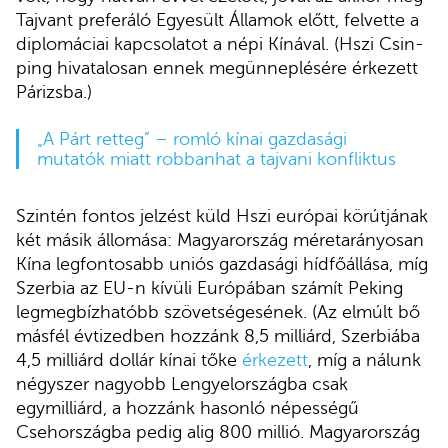
Tajvant preferáló Egyesült Államok előtt, felvette a
diplomáciai kapcsolatot a népi Kínával. (Hszi Csin-
ping hivatalosan ennek megünneplésére érkezett
Párizsba.)
„A Párt retteg” – romló kínai gazdasági
mutatók miatt robbanhat a tajvani konfliktus
Szintén fontos jelzést küld Hszi európai körútjának
két másik állomása: Magyarország méretarányosan
Kína legfontosabb uniós gazdasági hídfőállása, míg
Szerbia az EU-n kívüli Európában számít Peking
legmegbízhatóbb szövetségesének. (Az elmúlt bő
másfél évtizedben hozzánk 8,5 milliárd, Szerbiába
4,5 milliárd dollár kínai tőke
érkezett
, míg a nálunk
négyszer nagyobb Lengyelországba csak
egymilliárd, a hozzánk hasonló népességű
Csehországba pedig alig 800 millió. Magyarország