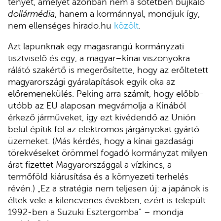
tényét, amelyet azonban nem a sötétben bujkáló
dollármédia
, hanem a kormánnyal, mondjuk így,
nem ellenséges hirado.hu
közölt
.
Azt lapunknak egy magasrangú kormányzati
tisztviselő és egy, a magyar–kínai viszonyokra
rálátó szakértő is megerősítette, hogy az erőltetett
magyarországi gyáralapítások egyik oka az
előremenekülés. Peking arra számít, hogy előbb-
utóbb az EU alaposan megvámolja a Kínából
érkező járműveket, így ezt kivédendő az Unión
belül építik föl az elektromos járgányokat gyártó
üzemeket. (Más kérdés, hogy a kínai gazdasági
törekvéseket örömmel fogadó kormányzat milyen
árat fizettet Magyarországgal a vízkincs, a
termőföld kiárusítása és a környezeti terhelés
révén.) „Ez a stratégia nem teljesen új: a japánok is
éltek vele a kilencvenes években, ezért is települt
1992-ben a Suzuki Esztergomba” – mondja