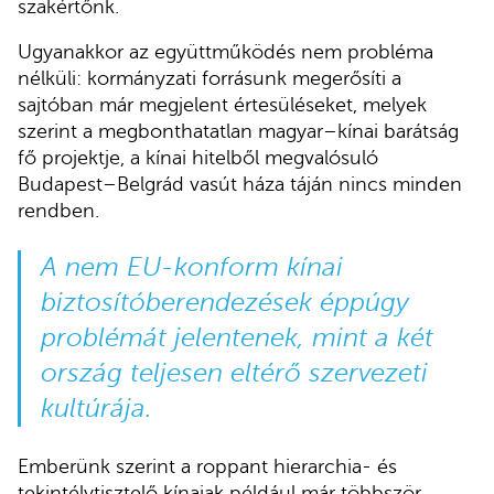
szakértőnk.
Ugyanakkor az együttműködés nem probléma
nélküli: kormányzati forrásunk megerősíti a
sajtóban már megjelent értesüléseket, melyek
szerint a megbonthatatlan magyar–kínai barátság
fő projektje, a kínai hitelből megvalósuló
Budapest–Belgrád vasút háza táján nincs minden
rendben.
A nem EU-konform kínai
biztosítóberendezések éppúgy
problémát jelentenek, mint a két
ország teljesen eltérő szervezeti
kultúrája.
Emberünk szerint a roppant hierarchia- és
tekintélytisztelő kínaiak például már többször