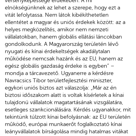
versenyképessége érdekében. A mi
elnökségünknek az lehet a szerepe, hogy ezt a
vitát lefolytassa. Nem látok kibékíthetetlen
ellentétet a magyar és uniós érdekek között: az a
helyes megközelítés, amikor nem nemzeti
vállalatokban, hanem globális ellátási láncokban
gondolkodunk. A Magyarország területén lévő
nyugati és kínai érdekeltségek akadálytalan
működése nemcsak hazánk és az EU, hanem az
egész globális gazdaság érdeke is egyben” –
mondja a tárcavezető. Ugyanerre a kérdésre
Navracsics Tibor területfejlesztési miniszter,
egykori uniós biztos azt válaszolja: „Már az én
biztosi időszakom alatt is voltak kísérletek a kínai
tulajdonú vállalatok magatartásának vizsgálatára,
esetleges szankcionálására. Kérdés ugyanakkor, mit
tekintünk túlzott kínai befolyásnak: az EU területén
működő, európai munkaerőt foglalkoztató kínai
leányvállalatok bírságolása mindig hatalmas vitákat