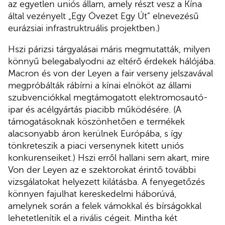
az egyetlen uniós állam, amely részt vesz a Kína
által vezényelt „Egy Övezet Egy Út” elnevezésű
eurázsiai infrastruktruális projektben.)
Hszi párizsi tárgyalásai máris megmutatták, milyen
könnyű belegabalyodni az eltérő érdekek hálójába.
Macron és von der Leyen a fair verseny jelszavával
megpróbálták rábírni a kínai elnököt az állami
szubvenciókkal megtámogatott elektromosautó-
ipar és acélgyártás piacibb működésére. (A
támogatásoknak köszönhetően e termékek
alacsonyabb áron kerülnek Európába, s így
tönkreteszik a piaci versenynek kitett uniós
konkurenseiket.) Hszi erről hallani sem akart, mire
Von der Leyen az e szektorokat érintő további
vizsgálatokat helyezett kilátásba. A fenyegetőzés
könnyen fajulhat kereskedelmi háborúvá,
amelynek során a felek vámokkal és bírságokkal
lehetetlenítik el a rivális cégeit. Mintha két