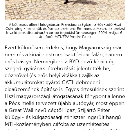
A kétnapos állami látogatáson Franciaországban tartózkodó Hszi
Csin-ping kínai elnök és francia partnere, Emmanuel Macron a párizsi
Invalidusok díszudvarán tartott fogadási ünnepségen 2024. május 6-
án (fotó: MTI/EPA/Andre Pain)
Ezért különösen érdekes, hogy Magyarország már
nem rés a kínai elektromosautó-ipar falán, hanem
erős bástya. Nemrégiben a BYD nevű kínai cég
szegedi gyárának létrehozását jelentették be,
gőzerővel (és erős helyi vitákkal) zajlik az
akkumulátorokat gyártó CATL debreceni
gigaüzemének építése is. Egyes értesülések szerint
Hszi magyarországi látogatásának fénypontja lenne
a Pécs mellé tervezett újabb autógyár, most éppen
a Great Wall nevű cégtől. Igaz, Szijjártó Péter
külügyi- és külgazdasági miniszter ingerült hangú
MTI-közleményben cáfolta az üzemlétesítés