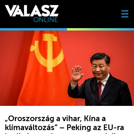
☰
„Oroszország a vihar, Kína a
klímaváltozás” – Peking az EU-ra