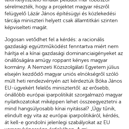
sérelmezték, hogy a projektet magyar részről
felügyelő Lázár János építésügyi és közlekedési
tárcája miniszteri helyett csak államtitkári szinten
képviselteti magát.
Jogosan vetődhet fel a kérdés: a racionális
gazdasági együttműködést fenntartva miért nem
hárítja el a kínai gazdasági dominanciaigényeket az
önállóságára amúgy roppant kényes magyar
kormány. A Nemzeti Közszolgálati Egyetem július
elsején kezdődő magyar uniós elnökségről szóló
múlt heti rendezvényén azt kérdeztük Bóka János
EU-ügyekért felelős minisztertől: az erősebb,
önállóbb európai iparpolitikát szorgalmazó magyar
nyilatkozatokat miképpen lehet összeegyeztetni a
mind hangsúlyosabb kínai nyitással? „Úgy tűnik,
elindult egy vita az európai iparpolitikáról, kérdés,
át kell-e gondolni jelenlegi szabályokat az EU