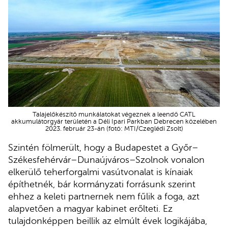
Talajelőkészítő munkálatokat végeznek a leendő CATL
akkumulátorgyár területén a Déli Ipari Parkban Debrecen közelében
2023. február 23-án (fotó: MTI/Czeglédi Zsolt)
Szintén fölmerült, hogy a Budapestet a Győr–
Székesfehérvár–Dunaújváros–Szolnok vonalon
elkerülő teherforgalmi vasútvonalat is kínaiak
építhetnék, bár kormányzati forrásunk szerint
ehhez a keleti partnernek nem fűlik a foga, azt
alapvetően a magyar kabinet erőlteti. Ez
tulajdonképpen beillik az elmúlt évek logikájába,