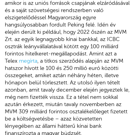
amikor is az uniós források csapjának elzáródásával
és a saját szövetségesi rendszerben való
elszigetelődéssel Magyarország egyre
hangsúlyosabban fordult Peking felé. Idén év
elején derült ki például, hogy 2022 őszén az MVM
Zrt. az egyik legnagyobb kínai bankkal, az ICBC
osztrák leányvállalatával kötött egy 100 milliárd
forintos hitelkeret-megállapodást. Amint azt a
Telex
megírta
, a titkos szerződés alapján az MVM
hatszor hívott le 100 és 250 millió euró közötti
összegeket, amiket aztán néhány héten, illetve
hónapon belül törlesztett. Az utolsó ilyen tételt
azonban, amit tavaly december elején jegyeztek le,
még nem fizették vissza. Ez a tétel nem sokkal
azután érkezett, miután tavaly novemberben az
MVM 309 milliárd forintos osztalékelőleget fizetett
be a költségvetésbe – azaz közvetetten
lényegében az állami hátterű kínai bank
finanszírozta a magyar büdzsét.