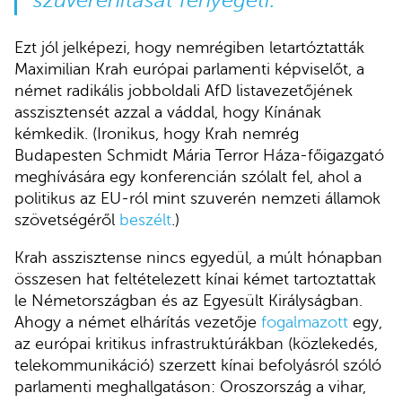
szuverenitását fenyegeti.
Ezt jól jelképezi, hogy nemrégiben letartóztatták
Maximilian Krah európai parlamenti képviselőt, a
német radikális jobboldali AfD listavezetőjének
asszisztensét azzal a váddal, hogy Kínának
kémkedik. (Ironikus, hogy Krah nemrég
Budapesten Schmidt Mária Terror Háza-főigazgató
meghívására egy konferencián szólalt fel, ahol a
politikus az EU-ról mint szuverén nemzeti államok
szövetségéről
beszélt
.)
Krah asszisztense nincs egyedül, a múlt hónapban
összesen hat feltételezett kínai kémet tartoztattak
le Németországban és az Egyesült Királyságban.
Ahogy a német elhárítás vezetője
fogalmazott
egy,
az európai kritikus infrastruktúrákban (közlekedés,
telekommunikáció) szerzett kínai befolyásról szóló
parlamenti meghallgatáson: Oroszország a vihar,