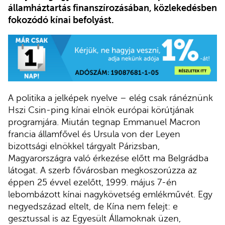
államháztartás finanszírozásában, közlekedésben
fokozódó kínai befolyást.
A politika a jelképek nyelve – elég csak ránéznünk
Hszi Csin-ping kínai elnök európai körútjának
programjára. Miután tegnap Emmanuel Macron
francia államfővel és Ursula von der Leyen
bizottsági elnökkel tárgyalt Párizsban,
Magyarországra való érkezése előtt ma Belgrádba
látogat. A szerb fővárosban megkoszorúzza az
éppen 25 évvel ezelőtt, 1999. május 7-én
lebombázott kínai nagykövetség emlékművét. Egy
negyedszázad eltelt, de Kína nem felejt: e
gesztussal is az Egyesült Államoknak üzen,