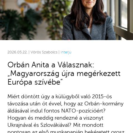
2026.05.22. | Vörös Szabolcs |
Interjú
Orbán Anita a Válasznak:
„Magyarország újra megérkezett
Európa szívébe”
Miért döntött úgy a külügyből való 2015-ös
távozása után öt évvel, hogy az Orbán-kormány
áldásával indul fontos NATO-pozícióért?
Hogyan és meddig rendezné a viszonyt
Ukrajnával és Szlovákiával? Mit mondott
pontosan az első munkanapján bekéretett orosz