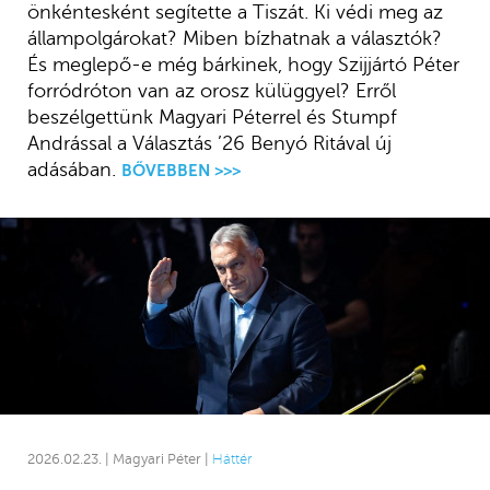
önkéntesként segítette a Tiszát. Ki védi meg az
állampolgárokat? Miben bízhatnak a választók?
És meglepő-e még bárkinek, hogy Szijjártó Péter
forródróton van az orosz külüggyel? Erről
beszélgettünk Magyari Péterrel és Stumpf
Andrással a Választás ’26 Benyó Ritával új
adásában.
BŐVEBBEN >>>
2026.02.23. | Magyari Péter |
Háttér