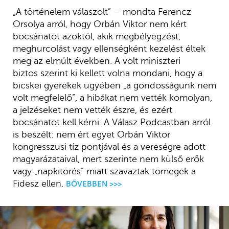
„A történelem válaszolt” – mondta Ferencz
Orsolya arról, hogy Orbán Viktor nem kért
bocsánatot azoktól, akik megbélyegzést,
meghurcolást vagy ellenségként kezelést éltek
meg az elmúlt években. A volt miniszteri
biztos szerint ki kellett volna mondani, hogy a
bicskei gyerekek ügyében „a gondosságunk nem
volt megfelelő”, a hibákat nem vették komolyan,
a jelzéseket nem vették észre, és ezért
bocsánatot kell kérni. A Válasz Podcastban arról
is beszélt: nem ért egyet Orbán Viktor
kongresszusi tíz pontjával és a vereségre adott
magyarázataival, mert szerinte nem külső erők
vagy „napkitörés” miatt szavaztak tömegek a
Fidesz ellen.
BŐVEBBEN >>>