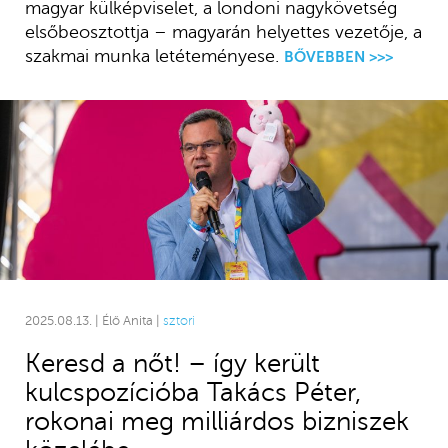
magyar külképviselet, a londoni nagykövetség
elsőbeosztottja – magyarán helyettes vezetője, a
szakmai munka letéteményese.
BŐVEBBEN >>>
2025.08.13. | Élő Anita |
sztori
Keresd a nőt! – így került
kulcspozícióba Takács Péter,
rokonai meg milliárdos bizniszek