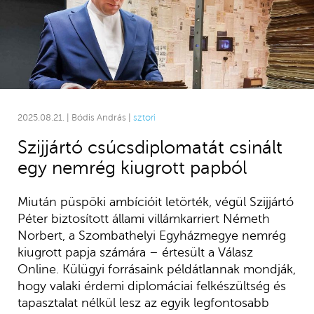
2025.08.21. | Bódis András |
sztori
Szijjártó csúcsdiplomatát csinált
egy nemrég kiugrott papból
Miután püspöki ambícióit letörték, végül Szijjártó
Péter biztosított állami villámkarriert Németh
Norbert, a Szombathelyi Egyházmegye nemrég
kiugrott papja számára – értesült a Válasz
Online. Külügyi forrásaink példátlannak mondják,
hogy valaki érdemi diplomáciai felkészültség és
tapasztalat nélkül lesz az egyik legfontosabb