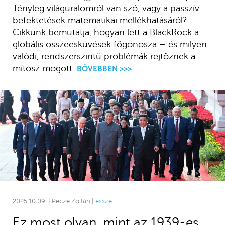
Tényleg világuralomról van szó, vagy a passzív
befektetések matematikai mellékhatásáról?
Cikkünk bemutatja, hogyan lett a BlackRock a
globális összeesküvések főgonosza – és milyen
valódi, rendszerszintű problémák rejtőznek a
mítosz mögött.
BŐVEBBEN >>>
2025.10.09. | Pecze Zoltán |
esszé
Ez most olyan, mint az 1939-es