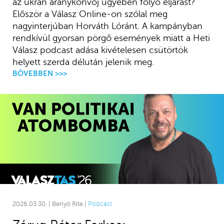
az ukrán aranykonvoj ügyében folyó eljárást?
Először a Válasz Online-on szólal meg
nagyinterjúban Horváth Lóránt. A kampányban
rendkívül gyorsan pörgő események miatt a Heti
Válasz podcast adása kivételesen csütörtök
helyett szerda délután jelenik meg.
BŐVEBBEN >>>
2026.03.30. | Benyó Rita |
Podcast