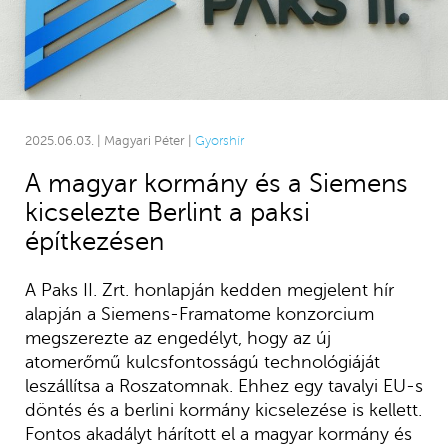
2025.06.03. | Magyari Péter |
Gyorshír
A magyar kormány és a Siemens
kicselezte Berlint a paksi
építkezésen
A Paks II. Zrt. honlapján kedden megjelent hír
alapján a Siemens-Framatome konzorcium
megszerezte az engedélyt, hogy az új
atomerőmű kulcsfontosságú technológiáját
leszállítsa a Roszatomnak. Ehhez egy tavalyi EU-s
döntés és a berlini kormány kicselezése is kellett.
Fontos akadályt hárított el a magyar kormány és