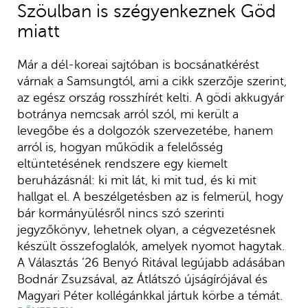
Szöulban is szégyenkeznek Göd
miatt
Már a dél-koreai sajtóban is bocsánatkérést
várnak a Samsungtól, ami a cikk szerzője szerint,
az egész ország rosszhírét kelti. A gödi akkugyár
botránya nemcsak arról szól, mi került a
levegőbe és a dolgozók szervezetébe, hanem
arról is, hogyan működik a felelősség
eltüntetésének rendszere egy kiemelt
beruházásnál: ki mit lát, ki mit tud, és ki mit
hallgat el. A beszélgetésben az is felmerül, hogy
bár kormányülésről nincs szó szerinti
jegyzőkönyv, lehetnek olyan, a cégvezetésnek
készült összefoglalók, amelyek nyomot hagytak.
A Választás ’26 Benyó Ritával legújabb adásában
Bodnár Zsuzsával, az Átlátszó újságírójával és
Magyari Péter kollégánkkal jártuk körbe a témát.