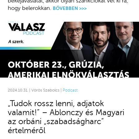
békejavaslatát, akkor olyan szankciókat vet ki rá,
hogy belerokkan.
BŐVEBBEN >>>
2024.10.31. | Vörös Szabolcs |
Podcast
„Tudok rossz lenni, adjatok
valamit!” – Ablonczy és Magyari
az orbáni „szabadságharc”
értelméről