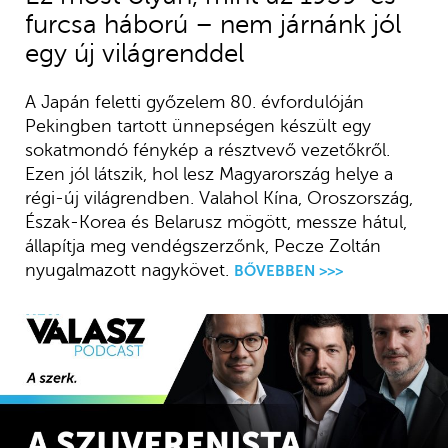
furcsa háború – nem járnánk jól
egy új világrenddel
A Japán feletti győzelem 80. évfordulóján
Pekingben tartott ünnepségen készült egy
sokatmondó fénykép a résztvevő vezetőkről.
Ezen jól látszik, hol lesz Magyarország helye a
régi-új világrendben. Valahol Kína, Oroszország,
Észak-Korea és Belarusz mögött, messze hátul,
állapítja meg vendégszerzőnk, Pecze Zoltán
nyugalmazott nagykövet.
BŐVEBBEN >>>