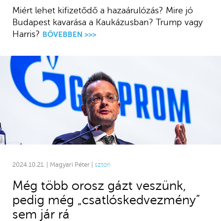
Miért lehet kifizetődő a hazaárulózás? Mire jó
Budapest kavarása a Kaukázusban? Trump vagy
Harris?
BŐVEBBEN >>>
2024.10.21. | Magyari Péter |
sztori
Még több orosz gázt veszünk,
pedig még „csatlóskedvezmény”
sem jár rá