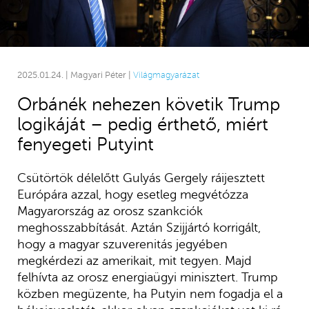
2025.01.24. | Magyari Péter |
Világmagyarázat
Orbánék nehezen követik Trump
logikáját – pedig érthető, miért
fenyegeti Putyint
Csütörtök délelőtt Gulyás Gergely ráijesztett
Európára azzal, hogy esetleg megvétózza
Magyarország az orosz szankciók
meghosszabbítását. Aztán Szijjártó korrigált,
hogy a magyar szuverenitás jegyében
megkérdezi az amerikait, mit tegyen. Majd
felhívta az orosz energiaügyi minisztert. Trump
közben megüzente, ha Putyin nem fogadja el a