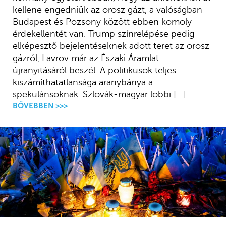
kellene engedniük az orosz gázt, a valóságban
Budapest és Pozsony között ebben komoly
érdekellentét van. Trump színrelépése pedig
elképesztő bejelentéseknek adott teret az orosz
gázról, Lavrov már az Északi Áramlat
újranyitásáról beszél. A politikusok teljes
kiszámíthatatlansága aranybánya a
spekulánsoknak. Szlovák-magyar lobbi […]
BŐVEBBEN >>>