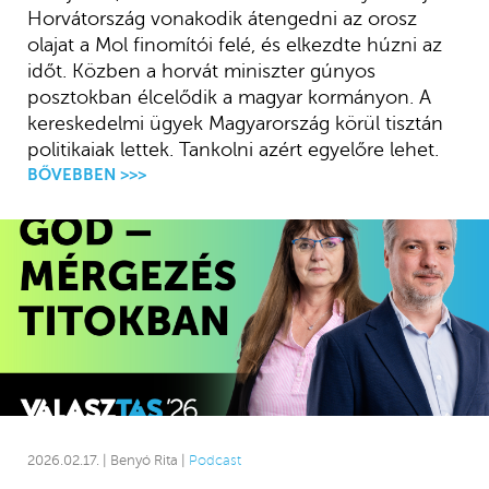
Horvátország vonakodik átengedni az orosz
olajat a Mol finomítói felé, és elkezdte húzni az
időt. Közben a horvát miniszter gúnyos
posztokban élcelődik a magyar kormányon. A
kereskedelmi ügyek Magyarország körül tisztán
politikaiak lettek. Tankolni azért egyelőre lehet.
BŐVEBBEN >>>
2026.02.17. | Benyó Rita |
Podcast