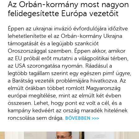
Az Orbán-kormány most nagyon
felidegesítette Európa vezetőit
Éppen az ukrajnai invázió évfordulójára időzítve
lehetetlenítette el az Orbán-kormány Ukrajna
támogatását és a legújabb szankciót
Oroszországgal szemben. Éppen akkor, amikor
az EU próbál erőt mutatni a világpolitikai térben,
az USA szorongatása nyomán. Ráadásul a
legtöbb tagállam szerint egy egészen pimf ügyre,
a Barátság vezeték problémájára hivatkozva. Az
elmúlt órákban többet romlott Magyarország
európai megítélése, mint az elmúlt két évben
összesen. Lehet, hogy pont ez volt a cél, és a
kampány kedvéért az ország maradék hitelének
roncsolása sem drága.
BŐVEBBEN >>>