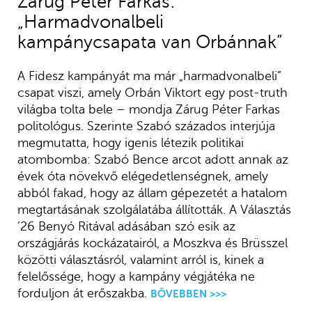
Zárug Péter Farkas:
„Harmadvonalbeli
kampánycsapata van Orbánnak”
A Fidesz kampányát ma már „harmadvonalbeli”
csapat viszi, amely Orbán Viktort egy post-truth
világba tolta bele – mondja Zárug Péter Farkas
politológus. Szerinte Szabó százados interjúja
megmutatta, hogy igenis létezik politikai
atombomba: Szabó Bence arcot adott annak az
évek óta növekvő elégedetlenségnek, amely
abból fakad, hogy az állam gépezetét a hatalom
megtartásának szolgálatába állították. A Választás
’26 Benyó Ritával adásában szó esik az
országjárás kockázatairól, a Moszkva és Brüsszel
közötti választásról, valamint arról is, kinek a
felelőssége, hogy a kampány végjátéka ne
forduljon át erőszakba.
BŐVEBBEN >>>