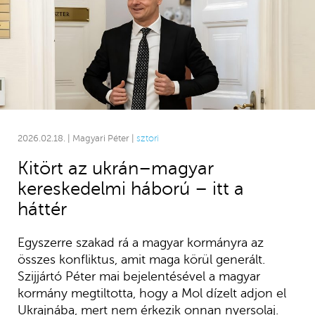
2026.02.18. | Magyari Péter |
sztori
Kitört az ukrán–magyar
kereskedelmi háború – itt a
háttér
Egyszerre szakad rá a magyar kormányra az
összes konfliktus, amit maga körül generált.
Szijjártó Péter mai bejelentésével a magyar
kormány megtiltotta, hogy a Mol dízelt adjon el
Ukrajnába, mert nem érkezik onnan nyersolaj.