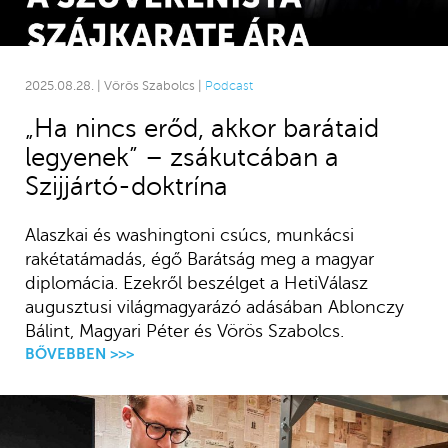
2025.08.28. | Vörös Szabolcs |
Podcast
„Ha nincs erőd, akkor barátaid
legyenek” – zsákutcában a
Szijjártó-doktrína
Alaszkai és washingtoni csúcs, munkácsi
rakétatámadás, égő Barátság meg a magyar
diplomácia. Ezekről beszélget a HetiVálasz
augusztusi világmagyarázó adásában Ablonczy
Bálint, Magyari Péter és Vörös Szabolcs.
BŐVEBBEN >>>