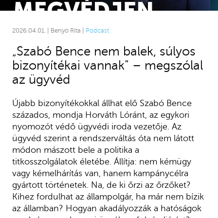
2026.04.01. | Benyó Rita |
Podcast
„Szabó Bence nem balek, súlyos
bizonyítékai vannak” – megszólal
az ügyvéd
Újabb bizonyítékokkal állhat elő Szabó Bence
százados, mondja Horváth Lóránt, az egykori
nyomozót védő ügyvédi iroda vezetője. Az
ügyvéd szerint a rendszerváltás óta nem látott
módon mászott bele a politika a
titkosszolgálatok életébe. Állítja: nem kémügy
vagy kémelhárítás van, hanem kampánycélra
gyártott történetek. Na, de ki őrzi az őrzőket?
Kihez fordulhat az állampolgár, ha már nem bízik
az államban? Hogyan akadályozzák a hatóságok