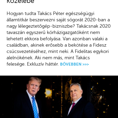
közelébe
Hogyan tudta Takács Péter egészségügyi
államtitkár beszervezni saját sógorát 2020-ban a
nagy lélegeztetőgép-bizniszbe? Takácsnak 2020
tavaszán egyszerű kórházigazgatóként nem
lehetett ekkora befolyása. Van azonban valaki a
családban, akinek erősebb a bekötése a Fidesz
csúcsvezetéséhez, mint neki. A Fidelitas egykori
alelnökének. Aki nem más, mint Takács
felesége. Exkluzív háttér.
BŐVEBBEN >>>