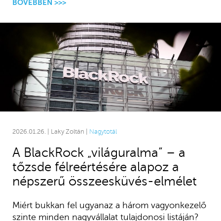
BŐVEBBEN >>>
2026.01.26. | Laky Zoltán |
Nagytotál
A BlackRock „világuralma” – a
tőzsde félreértésére alapoz a
népszerű összeesküvés-elmélet
Miért bukkan fel ugyanaz a három vagyonkezelő
szinte minden nagyvállalat tulajdonosi listáján?