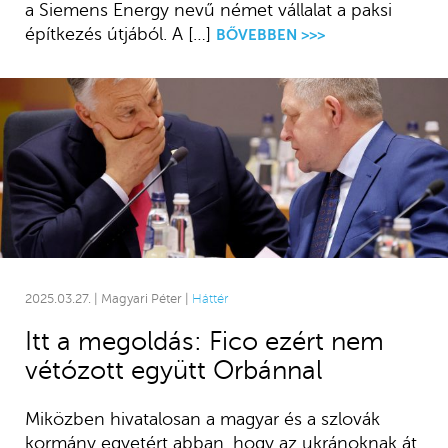
a Siemens Energy nevű német vállalat a paksi
építkezés útjából. A […]
BŐVEBBEN >>>
2025.03.27. | Magyari Péter |
Háttér
Itt a megoldás: Fico ezért nem
vétózott együtt Orbánnal
Miközben hivatalosan a magyar és a szlovák
kormány egyetért abban, hogy az ukránoknak át