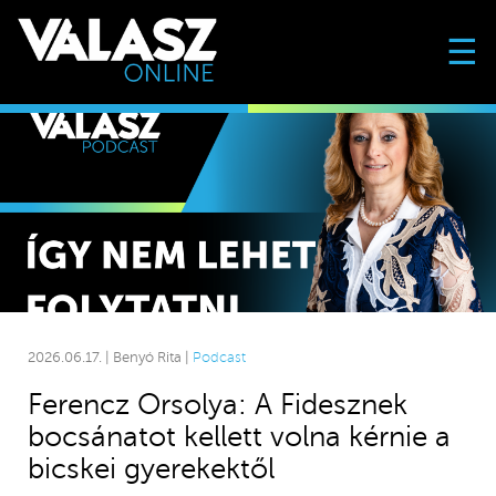
☰
2026.06.17. | Benyó Rita |
Podcast
Ferencz Orsolya: A Fidesznek
bocsánatot kellett volna kérnie a
bicskei gyerekektől