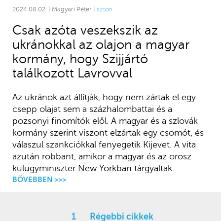
2024.08.02. | Magyari Péter |
sztori
Csak azóta veszekszik az
ukránokkal az olajon a magyar
kormány, hogy Szijjártó
találkozott Lavrovval
Az ukránok azt állítják, hogy nem zártak el egy
csepp olajat sem a százhalombattai és a
pozsonyi finomítók elől. A magyar és a szlovák
kormány szerint viszont elzártak egy csomót, és
válaszul szankciókkal fenyegetik Kijevet. A vita
azután robbant, amikor a magyar és az orosz
külügyminiszter New Yorkban tárgyaltak.
BŐVEBBEN >>>
1
Régebbi cikkek