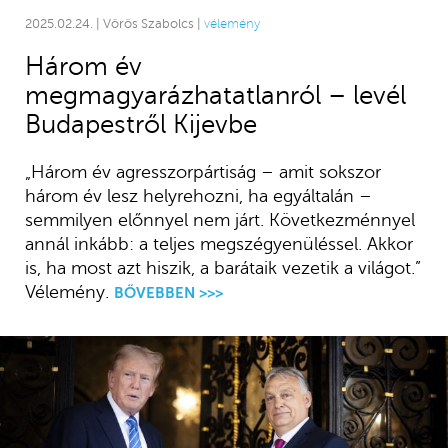
2025.02.24. | Vörös Szabolcs |
vélemény
Három év
megmagyarázhatatlanról – levél
Budapestről Kijevbe
„Három év agresszorpártiság – amit sokszor
három év lesz helyrehozni, ha egyáltalán –
semmilyen előnnyel nem járt. Következménnyel
annál inkább: a teljes megszégyenüléssel. Akkor
is, ha most azt hiszik, a barátaik vezetik a világot.”
Vélemény.
BŐVEBBEN >>>