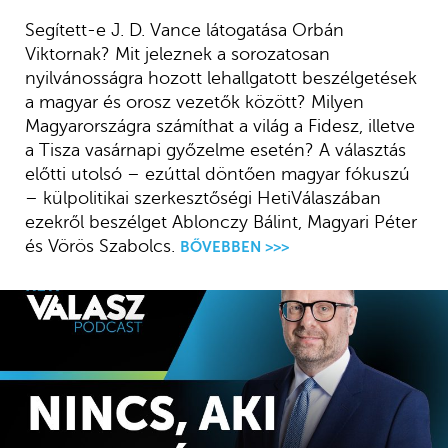
Segített-e J. D. Vance látogatása Orbán
Viktornak? Mit jeleznek a sorozatosan
nyilvánosságra hozott lehallgatott beszélgetések
a magyar és orosz vezetők között? Milyen
Magyarországra számíthat a világ a Fidesz, illetve
a Tisza vasárnapi győzelme esetén? A választás
előtti utolsó – ezúttal döntően magyar fókuszú
– külpolitikai szerkesztőségi HetiVálaszában
ezekről beszélget Ablonczy Bálint, Magyari Péter
és Vörös Szabolcs.
BŐVEBBEN >>>