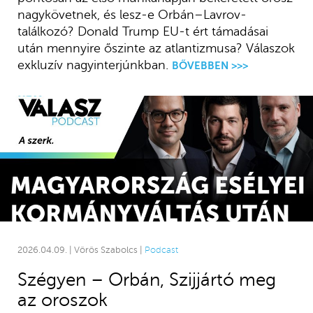
nagykövetnek, és lesz-e Orbán–Lavrov-
találkozó? Donald Trump EU-t ért támadásai
után mennyire őszinte az atlantizmusa? Válaszok
exkluzív nagyinterjúnkban.
BŐVEBBEN >>>
2026.04.09. | Vörös Szabolcs |
Podcast
Szégyen – Orbán, Szijjártó meg
az oroszok