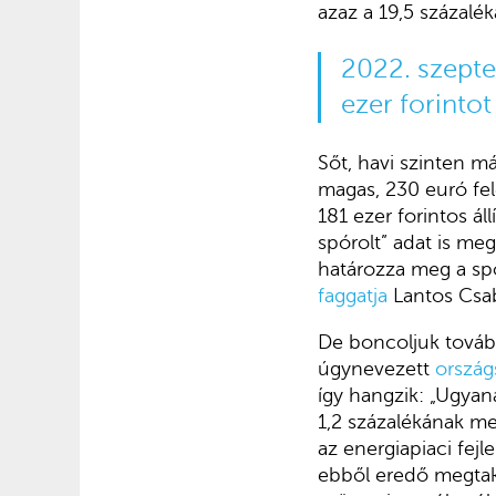
azaz a 19,5 százalék
2022. szepte
ezer forintot
Sőt, havi szinten m
magas, 230 euró fel
181 ezer forintos á
spórolt” adat is me
határozza meg a spó
faggatja
Lantos Csab
De boncoljuk tovább
úgynevezett
ország
így hangzik: „Ugyan
1,2 százalékának me
az energiapiaci fej
ebből eredő megtaka