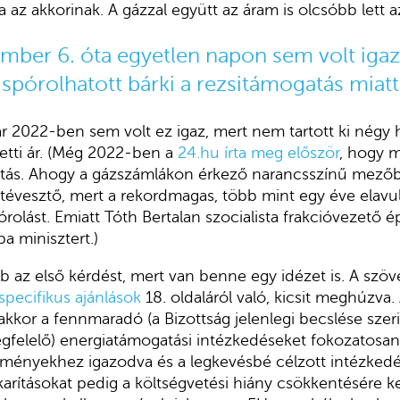
a az akkorinak. A gázzal együtt az áram is olcsóbb lett a
mber 6. óta egyetlen napon sem volt igaz
 spórolhatott bárki a rezsitámogatás miatt
ár 2022-ben sem volt ez igaz, mert nem tartott ki négy h
etti ár. (Még 2022-ben a
24.hu írta meg először
, hogy m
llítás. Ahogy a gázszámlákon érkező narancsszínű mezőb
gtévesztő, mert a rekordmagas, több mint egy éve elavu
rolást. Emiatt Tóth Bertalan szocialista frakcióvezető
a minisztert.)
 az első kérdést, mert van benne egy idézet is. A szö
specifikus ajánlások
18. oldaláról való, kicsit meghúzva
akkor a fennmaradó (a Bizottság jelenlegi becslése sz
gfelelő) energiatámogatási intézkedéseket fokozatosan 
leményekhez igazodva és a legkevésbé célzott intézked
rításokat pedig a költségvetési hiány csökkentésére kel