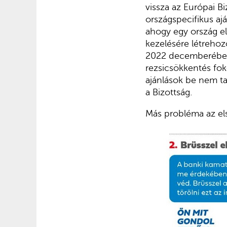
vissza az Európai B
országspecifikus a
ahogy egy ország el
kezelésére létrehoz
2022 decemberében 
rezsicsökkentés fok
ajánlások be nem ta
a Bizottság.
Más probléma az els