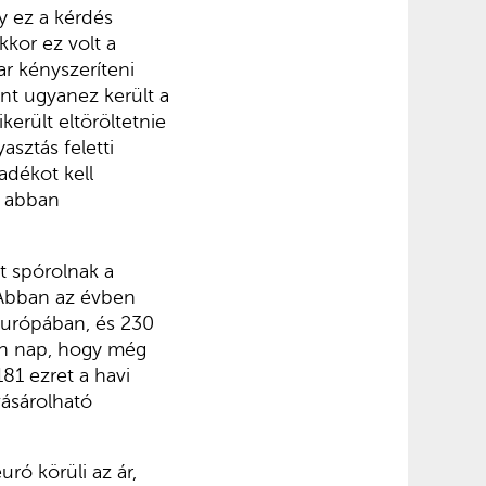
y ez a kérdés
kkor ez volt a
ar kényszeríteni
nt ugyanez került a
került eltöröltetnie
sztás feletti
adékot kell
t abban
t spórolnak a
 Abban az évben
 Európában, és 230
yan nap, hogy még
81 ezret a havi
vásárolható
ró körüli az ár,