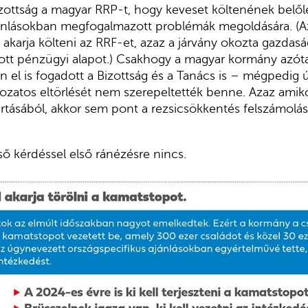
izottság a magyar RRP-t, hogy keveset költenének belől
jánlásokban megfogalmazott problémák megoldására. (Az
 akarja költeni az RRF-et, azaz a járvány okozta gazdas
ott pénzügyi alapot.) Csakhogy a magyar kormány azóta á
el is fogadott a Bizottság és a Tanács is – mégpedig 
ozatos eltörlését nem szerepeltették benne. Azaz amikor
rtásából, akkor sem pont a rezsicsökkentés felszámolásá
ő kérdéssel első ránézésre nincs.