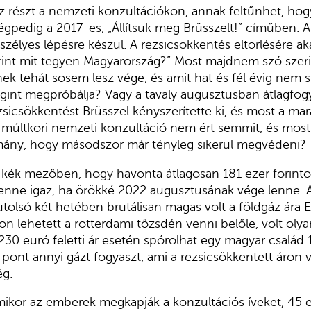
z részt a nemzeti konzultációkon, annak feltűnhet, hog
égpedig a 2017-es, „Állítsuk meg Brüsszelt!” címűben. A
szélyes lépésre készül. A rezsicsökkentés eltörlésére ak
int mit tegyen Magyarország?” Most majdnem szó szeri
ek tehát sosem lesz vége, és amit hat és fél évig nem si
gint megpróbálja? Vagy a tavaly augusztusban átlagfogya
zsicsökkentést Brüsszel kényszerítette ki, és most a mar
múltkori nemzeti konzultáció nem ért semmit, és mos
ány, hogy másodszor már tényleg sikerül megvédeni?
a kék mezőben, hogy havonta átlagosan 181 ezer forinto
 lenne igaz, ha örökké 2022 augusztusának vége lenne.
tolsó két hetében brutálisan magas volt a földgáz ára
on lehetett a rotterdami tőzsdén venni belőle, volt ol
230 euró feletti ár esetén spórolhat egy magyar család 1
pont annyi gázt fogyaszt, ami a rezsicsökkentett áron 
ég.
ikor az emberek megkapják a konzultációs íveket, 45 eu