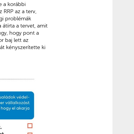
e a korábbi
 RRP az a terv,
ági problémák
tírta a tervet, amit
úgy, hogy pont a
 baj lett az
t kényszerítette ki