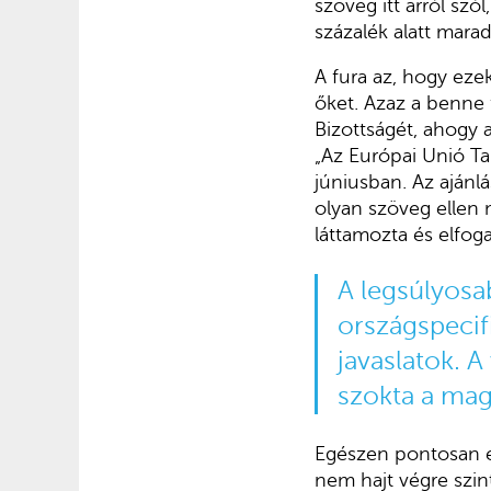
szöveg itt arról sz
százalék alatt marad
A fura az, hogy ezek
őket. Azaz a benne 
Bizottságét, ahogy 
„Az Európai Unió Ta
júniusban. Az ajánl
olyan szöveg ellen 
láttamozta és elfoga
A legsúlyosa
országspecif
javaslatok. 
szokta a mag
Egészen pontosan e
nem hajt végre szin