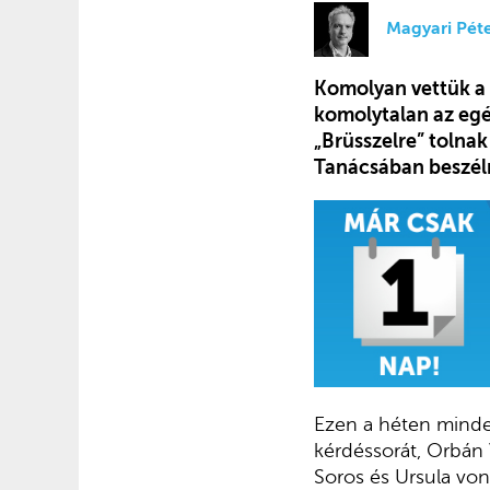
Magyari Pét
Komolyan vettük a 
komolytalan az egé
„Brüsszelre” tolna
Tanácsában beszéln
Ezen a héten minde
kérdéssorát, Orbán 
Soros és Ursula von