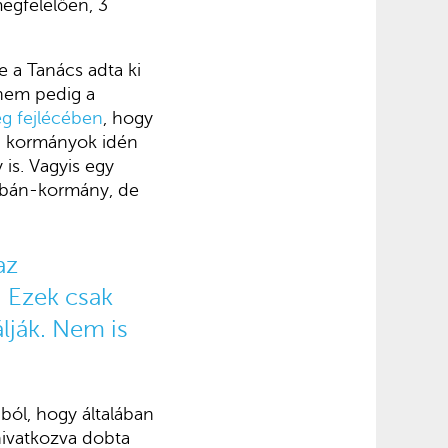
megfelelően, 3
e a Tanács adta ki
 nem pedig a
eg fejlécében
, hogy
 a kormányok idén
is. Vagyis egy
Orbán-kormány, de
az
. Ezek csak
lják. Nem is
ól, hogy általában
hivatkozva dobta