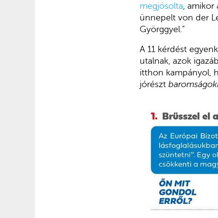
megjósolta
, amikor 
ünnepelt von der Le
Györggyel.”
A 11 kérdést egyenk
utalnak, azok igazá
itthon kampányol, h
jórészt
baromságok