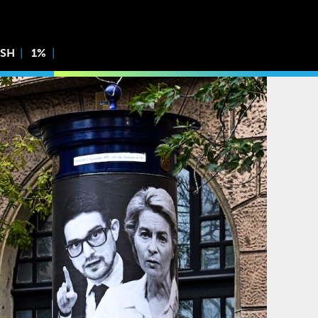
ISH
1%