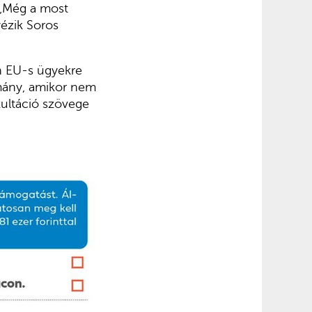
: „Még a most
yézik Soros
n EU-s ügyekre
rmány, amikor nem
zultáció szövege