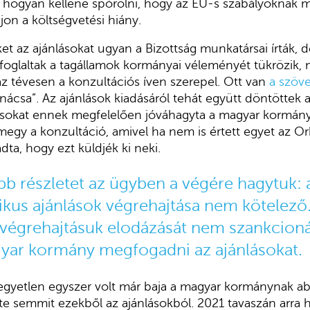
ól, hogyan kellene spórolni, hogy az EU-s szabályoknak 
jon a költségvetési hiány.
et az ajánlásokat ugyan a Bizottság munkatársai írták, d
foglaltak a tagállamok kormányai véleményét tükrözik,
az tévesen a konzultációs íven szerepel. Ott van
a szöv
nácsa”. Az ajánlások kiadásáról tehát együtt döntöttek
ásokat ennek megfelelően jóváhagyta a magyar kormány 
megy a konzultáció, amivel ha nem is értett egyet az 
dta, hogy ezt küldjék ki neki.
bb részletet az ügyben a végére hagytuk: 
ikus ajánlások végrehajtása nem kötelező
A végrehajtásuk elodázását nem szankcioná
yar kormány megfogadni az ajánlásokat.
gyetlen egyszer volt már baja a magyar kormánynak abb
te semmit ezekből az ajánlásokból. 2021 tavaszán arra 