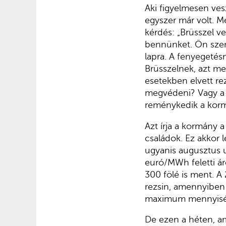
Aki figyelmesen ves
egyszer már volt. M
kérdés: „Brüsszel ve
bennünket. Ön szer
lapra. A fenyegetésn
Brüsszelnek, azt me
esetekben elvett re
megvédeni? Vagy a 
reménykedik a korm
Azt írja a kormány 
családok. Ez akkor
ugyanis augusztus u
euró/MWh feletti ár
300 fölé is ment. A 
rezsin, amennyiben 
maximum mennyis
De ezen a héten, am