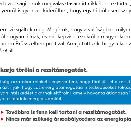
a bizottsági elnök megválasztására írt cikkében ezt írta
yenről is gyorsan kiderülhet, hogy egy tálból csereszn
ént vizsgáltuk meg. Megírtuk, hogy a valóságban milye
ból hogyan állnak, és mit képvisel ezekről a magyar ko
anem Brüsszelben politizál. Arra jutottunk, hogy a kon
ból
áll.