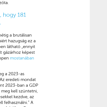
zóta.
, hogy 181
.
étig a brutálisan
iért hazugság ez a
en látható „ennyit
lt gázárhoz képest
 éppen
mostanában
veg a 2023-as
. Az eredeti mondat
erint 2023-ban a GDP
meg kell szüntetni,
ésekkel kezdve, az
l felhasználni.” A