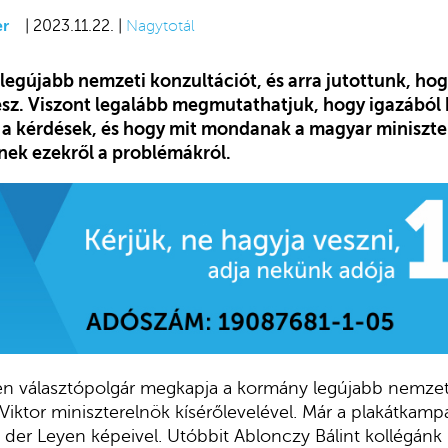
er
| 2023.11.22. |
Nagytotál
legújabb nemzeti konzultációt, és arra jutottunk, hog
sz. Viszont legalább megmutathatjuk, hogy igazából ki
k a kérdések, és hogy mit mondanak a magyar miniszte
ek ezekről a problémákról.
n választópolgár megkapja a kormány legújabb nemzet
Viktor miniszterelnök kísérőlevelével. Már a plakátkamp
 der Leyen képeivel. Utóbbit Ablonczy Bálint kollégán