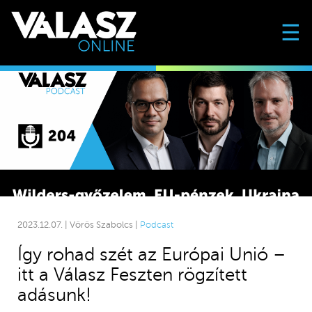
☰
2023.12.07. | Vörös Szabolcs |
Podcast
Így rohad szét az Európai Unió –
itt a Válasz Feszten rögzített
adásunk!