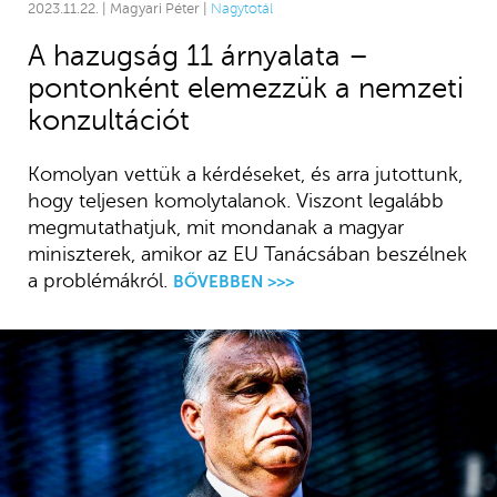
2023.11.22. | Magyari Péter |
Nagytotál
A hazugság 11 árnyalata –
pontonként elemezzük a nemzeti
konzultációt
Komolyan vettük a kérdéseket, és arra jutottunk,
hogy teljesen komolytalanok. Viszont legalább
megmutathatjuk, mit mondanak a magyar
miniszterek, amikor az EU Tanácsában beszélnek
a problémákról.
BŐVEBBEN >>>