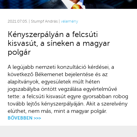
2021.07.05. | Stumpf András |
vélemény
Kényszerpályán a felcsúti
kisvasút, a síneken a magyar
polgár
A legújabb nemzeti konzultáció kérdései, a
következő Békemenet bejelentése és az
alapítványok, egyesületek múlt héten
jogszabályba öntött vegzálása egyértelművé
tette: a felcsúti kisvasút egyre gyorsabban robog
tovább lejtős kényszerpályáján. Akit a szerelvény
elüthet, nem más, mint a magyar polgár.
BŐVEBBEN >>>