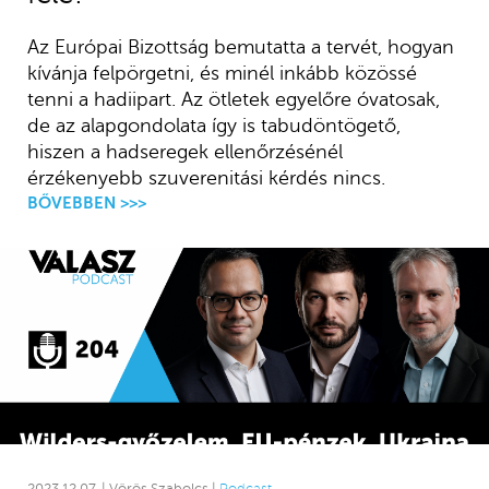
Az Európai Bizottság bemutatta a tervét, hogyan
kívánja felpörgetni, és minél inkább közössé
tenni a hadiipart. Az ötletek egyelőre óvatosak,
de az alapgondolata így is tabudöntögető,
hiszen a hadseregek ellenőrzésénél
érzékenyebb szuverenitási kérdés nincs.
BŐVEBBEN >>>
2023.12.07. | Vörös Szabolcs |
Podcast