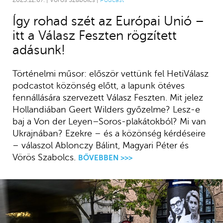
Így rohad szét az Európai Unió –
itt a Válasz Feszten rögzített
adásunk!
Történelmi műsor: először vettünk fel HetiVálasz
podcastot közönség előtt, a lapunk ötéves
fennállására szervezett Válasz Feszten. Mit jelez
Hollandiában Geert Wilders győzelme? Lesz-e
baj a Von der Leyen–Soros-plakátokból? Mi van
Ukrajnában? Ezekre – és a közönség kérdéseire
– válaszol Ablonczy Bálint, Magyari Péter és
Vörös Szabolcs.
BŐVEBBEN >>>