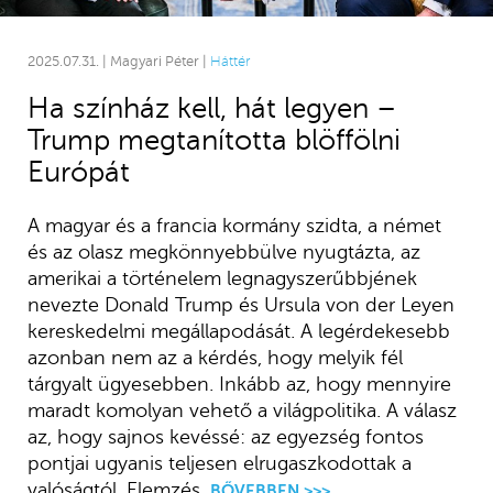
2025.07.31. | Magyari Péter |
Háttér
Ha színház kell, hát legyen –
Trump megtanította blöffölni
Európát
A magyar és a francia kormány szidta, a német
és az olasz megkönnyebbülve nyugtázta, az
amerikai a történelem legnagyszerűbbjének
nevezte Donald Trump és Ursula von der Leyen
kereskedelmi megállapodását. A legérdekesebb
azonban nem az a kérdés, hogy melyik fél
tárgyalt ügyesebben. Inkább az, hogy mennyire
maradt komolyan vehető a világpolitika. A válasz
az, hogy sajnos kevéssé: az egyezség fontos
pontjai ugyanis teljesen elrugaszkodottak a
valóságtól. Elemzés.
BŐVEBBEN >>>