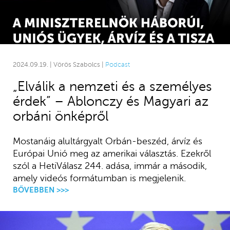
2024.09.19. | Vörös Szabolcs |
Podcast
„Elválik a nemzeti és a személyes
érdek” – Ablonczy és Magyari az
orbáni önképről
Mostanáig alultárgyalt Orbán-beszéd, árvíz és
Európai Unió meg az amerikai választás. Ezekről
szól a HetiVálasz 244. adása, immár a második,
amely videós formátumban is megjelenik.
BŐVEBBEN >>>