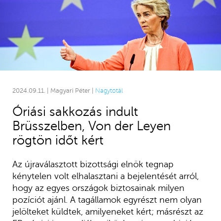
2024.09.11. | Magyari Péter |
Nagytotál
Óriási sakkozás indult
Brüsszelben, Von der Leyen
rögtön időt kért
Az újraválasztott bizottsági elnök tegnap
kénytelen volt elhalasztani a bejelentését arról,
hogy az egyes országok biztosainak milyen
pozíciót ajánl. A tagállamok egyrészt nem olyan
jelölteket küldtek, amilyeneket kért; másrészt az