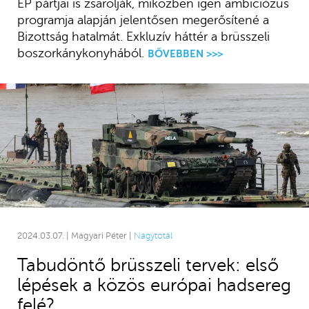
EP pártjai is zsarolják, miközben igen ambiciózus
programja alapján jelentősen megerősítené a
Bizottság hatalmát. Exkluzív háttér a brüsszeli
boszorkánykonyhából.
BŐVEBBEN >>>
2024.03.07. | Magyari Péter |
Nagytotál
Tabudöntő brüsszeli tervek: első
lépések a közös európai hadsereg
felé?