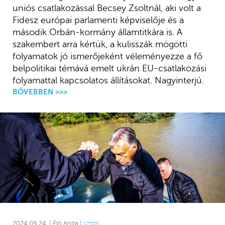
uniós csatlakozással Becsey Zsoltnál, aki volt a
Fidesz európai parlamenti képviselője és a
második Orbán-kormány államtitkára is. A
szakembert arra kértük, a kulisszák mögötti
folyamatok jó ismerőjeként véleményezze a fő
belpolitikai témává emelt ukrán EU-csatlakozási
folyamattal kapcsolatos állításokat. Nagyinterjú.
BŐVEBBEN >>>
2024.09.24. | Élő Anita |
sztori