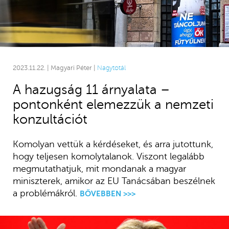
2023.11.22. | Magyari Péter |
Nagytotál
A hazugság 11 árnyalata –
pontonként elemezzük a nemzeti
konzultációt
Komolyan vettük a kérdéseket, és arra jutottunk,
hogy teljesen komolytalanok. Viszont legalább
megmutathatjuk, mit mondanak a magyar
miniszterek, amikor az EU Tanácsában beszélnek
a problémákról.
BŐVEBBEN >>>