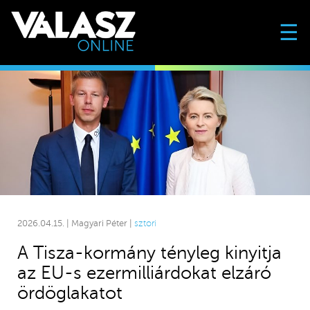
☰
2026.04.15. | Magyari Péter |
sztori
A Tisza-kormány tényleg kinyitja
az EU-s ezermilliárdokat elzáró
ördöglakatot