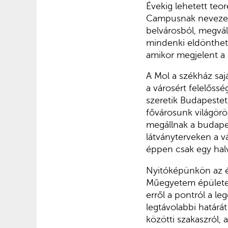
Évekig lehetett teor
Campusnak nevezett
belvárosból, megvál
mindenki eldöntheti
amikor megjelent a 
A Mol a székház saj
a városért felelőss
szeretik Budapestet
fővárosunk világörö
megállnak a budapes
látványterveken a v
éppen csak egy hal
Nyitóképünkön az ép
Műegyetem épületei 
erről a pontról a le
legtávolabbi határát
közötti szakaszról,