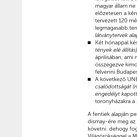
magyar állam ne 
előzetesen a kér
tervezett 120 mé
legmagasabb ter
látványtervek al
Két hónappal kés
tények elé állítás
áprilisában, ami
összegezve kimon
felvenni Budapes
A következő UN
csalódottságát (
engedélyt kapott
toronyházakra a 
A fentiek alapján p
dismay-ére meg az i
követni: dehogy fog
Világörökséggel a M