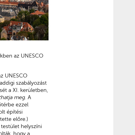
yekben az UNESCO
 az UNESCO
addigi szabályozást
t a XI. kerületben,
athatja meg
. A
őtérbe ezzel
lt építési
ette előre.)
stület helyszíni
olták, hogy a