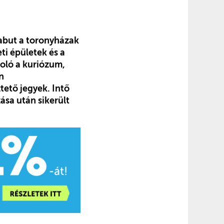
tabut a toronyházak
ti épületek és a
coló a kuriózum,
n
tető jegyek. Intő
ása után sikerült