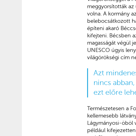
meggyorsították az
volna. A kormány a
belebocsátkozott h
építeni akaró Béccs
kifejteni. Bécsben a
magasságát végül je
UNESCO úgyis lenye
világörökségi cím né
Azt mindenes
nincs abban,
ezt előre leh
Természetesen a Fos
kellemesebb látványa
Lágymányosi-öböl ví
például kifejezette