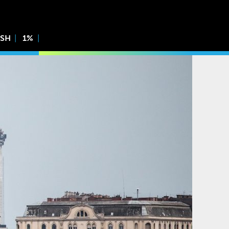
ISH
1%