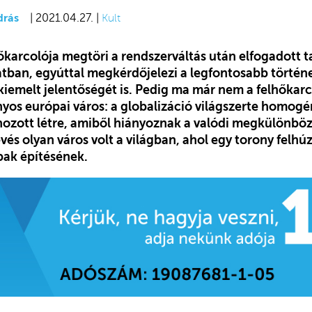
drás
| 2021.04.27. |
Kult
karcolója megtöri a rendszerváltás után elfogadott 
atban, egyúttal megkérdőjelezi a legfontosabb történe
kiemelt jelentőségét is. Pedig ma már nem a felhőkar
s európai város: a globalizáció világszerte homogé
hozott létre, amiből hiányoznak a valódi megkülönböz
vés olyan város volt a világban, ahol egy torony felhúz
bak építésének.