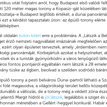
etikus vitát folytatni arról, hogy Budapest első valódi fe
 120 méter magas torony a Kopaszi-gát közelében láts
toztatja-e Budapest legfőbb értékét, a dunai panorámá
 ezt a kérdést tapasztalati úton: az épülő torony elérte
látképben.
át oldalán
külön kitért
erre a problémára. A „Látszik a Bel
éget érző nemzeti nagyvállalat imázsának megfelelően az
, ezért olyan épületet terveztek, amely „érdemben nem 
kségi panorámáját. Körbejártuk azokat a helyszíneket, 
tiek és a turisták gyönyörködni a város lenyűgöző látk
áros fontos pontjairól egyáltalán nem látszik a 28 emele
vány tüske az égben, beolvad a szelíden sodródó bárán
ülő torony a pesti belvárosi Duna-partról látható a Sz
fölé magasodva, a világörökségi terület kellős közepéb
gdurvább a változás, de a torony még a védett zóna észa
 jelentő Margit hídról is
jól látszik
, legalábbis a sziget és
 ahonnan méretében a Gellért-heggyel konkurál. Habár 