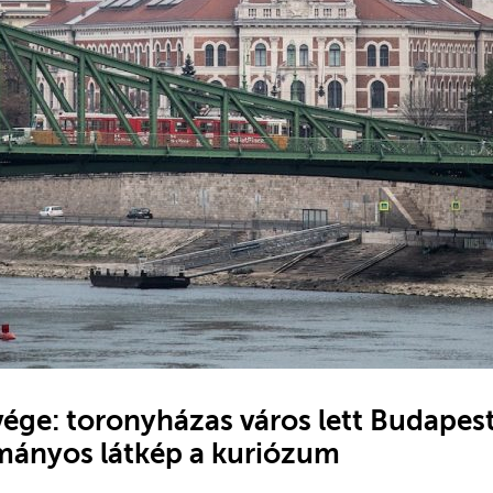
vége: toronyházas város lett Budapes
mányos látkép a kuriózum