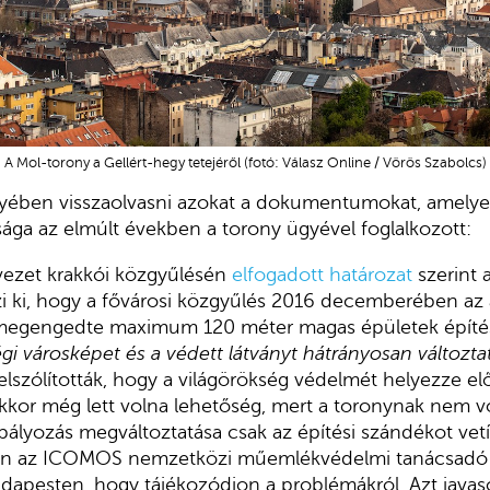
A Mol-torony a Gellért-hegy tetejéről (fotó: Válasz Online / Vörös Szabolcs)
yében visszaolvasni azokat a dokumentumokat, amel
sága az elmúlt években a torony ügyével foglalkozott:
vezet krakkói közgyűlésén
elfogadott határozat
szerint
i ki, hogy a fővárosi közgyűlés 2016 decemberében az 
megengedte maximum 120 méter magas épületek építésé
égi városképet és a védett látványt hátrányosan változt
elszólították, hogy a világörökség védelmét helyezze el
kkor még lett volna lehetőség, mert a toronynak nem vo
bályozás megváltoztatása csak az építési szándékot vetít
an az ICOMOS nemzetközi műemlékvédelmi tanácsadó te
Budapesten, hogy tájékozódjon a problémákról. Azt javas