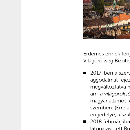
Érdemes ennek fén
Világörökség Bizott
2017-ben a szer
aggodalmát fejez
megváltoztatva 
ami
a világöröks
magyar államot f
szemben. (Erre a
engedélye, a sza
2018 februárjáb
látogatást tett 