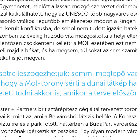
 ügymenetet, mielőtt a lassan mozgó szervezet érdembe
zzal kalkulálhatott, hogy az UNESCO több nagyváros e
asonló vitákba, legutóbb emlékezetes módon a Ringen 
el került konfliktusba, de sehol nem tudott igazán haték
zonban az évekig húzódó vita mozgósította a helyi ellen
lentősen csökkenteni kellett: a MOL esetében ezt nem 
li majd a békát, és ha mégsem, túl sokat az sem számí
lkül is jól megvan.
etre leszögezhetjük: semmi meglepő vag
 hogy a Mol-torony sérti a dunai látkép ha
etett tudni akkor is, amikor a terve először
ter + Partners brit sztárépítész cég által tervezett tor
i is, mint az, ami a Belvárosból látszik belőle. A Kopaszi
ztükre és a park fölött, háttérben a BudaPart városrés
n vonzónak ígérkezik az összkép. Egy olyan modern váro