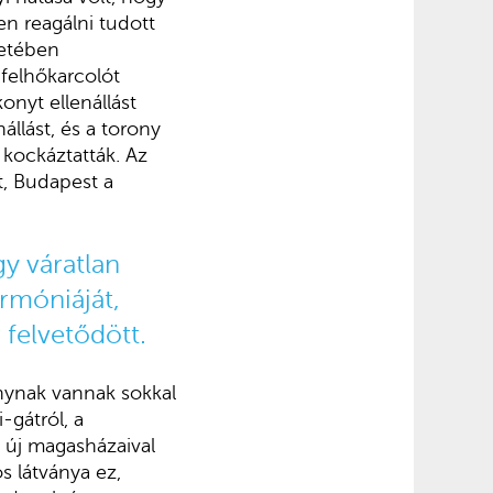
n reagálni tudott
setében
felhőkarcolót
onyt ellenállást
állást, és a torony
kockáztatták. Az
t, Budapest a
y váratlan
rmóniáját,
 felvetődött.
onynak vannak sokkal
-gátról, a
z új magasházaival
s látványa ez,