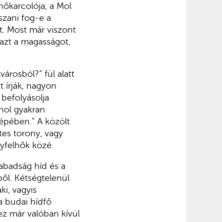
lhőkarcolója, a Mol
zani fog-e a
t. Most már viszont
 azt a magasságot,
városból?” fül alatt
t írják, nagyon
befolyásolja
ahol gyakran
épében.” A közölt
tes torony, vagy
yfelhők közé.
abadság híd és a
ől. Kétségtelenül
ki, vagyis
 a budai hídfő
ez már valóban kívül