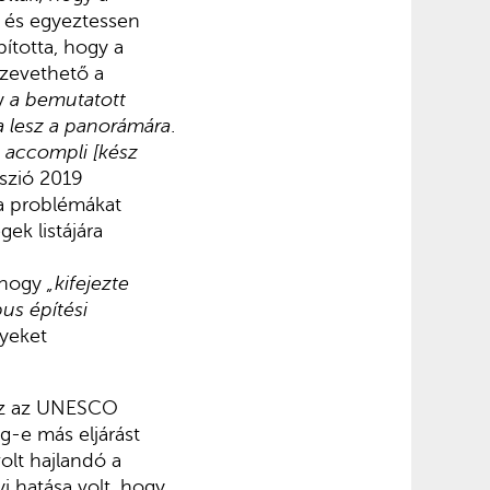
, és egyeztessen
ította, hogy a
szevethető a
gy
a bemutatott
a lesz a panorámára
.
it accompli [kész
sszió 2019
 a problémákat
ek listájára
 hogy
„kifejezte
us építési
lyeket
esz az UNESCO
g-e más eljárást
olt hajlandó a
i hatása volt, hogy