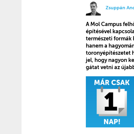
Zsuppán An
A Mol Campus felhő
építésével kapcsol
természeti formák 
hanem a hagyományo
toronyépítészetet 
jel, hogy nagyon ke
gátat vetni az újab