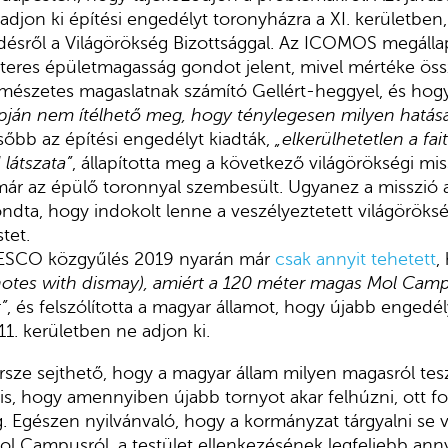
adjon ki építési engedélyt toronyházra a XI. kerületben
désről a Világörökség Bizottsággal. Az ICOMOS megállap
teres épületmagasság gondot jelent, mivel mértéke ös
mészetes magaslatnak számító Gellért-heggyel, és ho
apján nem ítélhető meg, hogy ténylegesen milyen hatás
őbb az építési engedélyt kiadták,
„elkerülhetetlen a fa
] látszata”
, állapította meg a következő világörökségi mi
 már az épülő toronnyal szembesült. Ugyanez a misszió
dta, hogy indokolt lenne a veszélyeztetett világörökség
tet.
ESCO közgyűlés 2019 nyarán már
csak annyit tehetett
,
notes with dismay), amiért a 120 méter magas Mol Camp
”
, és felszólította a magyar államot, hogy újabb engedé
11. kerületben ne adjon ki.
ersze sejthető, hogy a magyar állam milyen magasról t
s, hogy amennyiben újabb tornyot akar felhúzni, ott fo
. Egészen nyilvánvaló, hogy a kormányzat tárgyalni se v
ol Campusról, a testület ellenkezésének legfeljebb anny