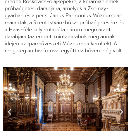
eredeti Roskovics-olajképekre, a kerámiaelemek
próbaégetési darabjaira, amelyek a Zsolnay-
gyárban és a pécsi Janus Pannonius Múzeumban
maradtak, a Szent István-büszt próbaégetésére és
a Haas-féle selyemtapéta három megmaradt
darabjára (az eredeti mintadarabok még annak
idején az Iparművészeti Múzeumba kerültek). A
rengeteg archív fotóval együtt ez bőven elég volt.