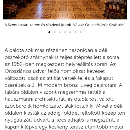
A Szent István-terem és részletei (fotók: Válasz Online/Vörös Szabolcs)
A palota sok más részéhez hasonlóan a déli
összekötő szárnynak is teljes átépítés lett a sorsa
az 1952-ben megkezdett helyreállítás során. Az
Oroszlános udvar felőli homlokzat keveset
változott, csak az attikát verték le, és a fakaput
cserélték a BTM modern bronz-üveg bejáratára. A
tabáni oldalon viszont megsemmisítették a
hauszmanni architektúrát, és ötablakos, vakolt,
szocbarokk homlokzatot alakítottak ki. Mivel a déli
oldalon kiásták az addig földdel feltöltött középkori
nyugati zárt udvart, a kocsiáthajtó is megszűnt: a
kapun kilépve egy keskeny terasz után több méter