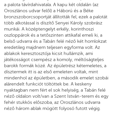
a palota távírdahivatala. A kapu két oldalán (az
Oroszlános udvar felől) a Háború és a Béke
bronzszoborcsoportját állították fel, ezek a palotát
több alkotással is díszítő Senyei Károly szobrász
munkái. A középtengelyt erkély, korinthoszi
oszloppárok és a tetőszinten attikafal emeli ki, a
belső udvarra és a Tabán felé néző két homlokzat
eredetileg majdnem teljesen egyforma volt. Az
ablakok keresztosztója kicsit hullámzik, ami
játékosságot csempész a komoly, méltóságteljes
barokk formák közé. Az épületrész kétemeletes, a
dísztermek itt is az első emeleten voltak, mint
mindenhol az épületben, a második emelet szobái
alárendelt funkciót töltöttek be. A keskeny
nyaktagban nem fért el sok helyiség, a Tabán felé
néző oldalon volt/van a Szent István-terem és egy
fehér stukkós előszoba, az Oroszlános udvarra
néző három ablak mögött folyosó futott végig.