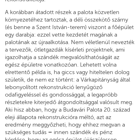
A korábban átadott részek a palota közvetlen
környezetéhez tartoztak, a déli összekötő szárny
(és benne a Szent István-terem) viszont a főépület
egy darabja: ezzel vette kezdetét magának a
palotának az újraalkotása. Nem véletlenül nevezték
a tervezők, ötletgazdák kísérleti projektnek, ami
igazolhatja a szándék megvalósíthatóságát az
egész épületre vonatkozóan. Lehetett volna
elrettentő példa is, ha giccs vagy hiteltelen dolog
születik, de nem ez történt: a Várkapitányság által
lebonyolított rekonstrukció lenyűgöző
odafigyeléssel és gondossággal, a legapróbb
részletekre kiterjedő átgondoltsággal valósult meg.
Aki hisz abban, hogy a Budavári Palota 20. század
eleji állapota rekonstrukcióra méltó, azt az
eredmény meggyőzheti, hogy ehhez megvan a
szükséges tudás
–
innen szándék és pénz
kérdése, hogy az egész épület újjászülessen.