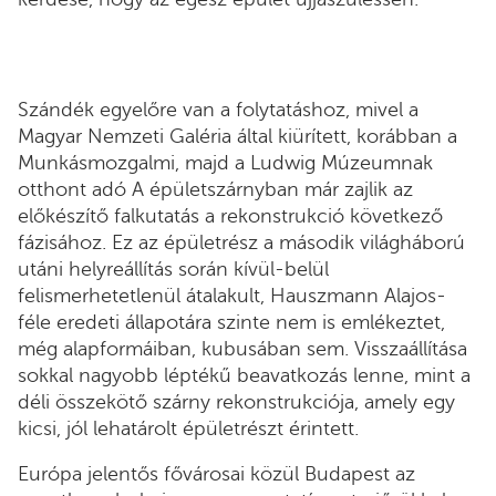
Szándék egyelőre van a folytatáshoz, mivel a
Magyar Nemzeti Galéria által kiürített, korábban a
Munkásmozgalmi, majd a Ludwig Múzeumnak
otthont adó A épületszárnyban már zajlik az
előkészítő falkutatás a rekonstrukció következő
fázisához. Ez az épületrész a második világháború
utáni helyreállítás során kívül-belül
felismerhetetlenül átalakult, Hauszmann Alajos-
féle eredeti állapotára szinte nem is emlékeztet,
még alapformáiban, kubusában sem. Visszaállítása
sokkal nagyobb léptékű beavatkozás lenne, mint a
déli összekötő szárny rekonstrukciója, amely egy
kicsi, jól lehatárolt épületrészt érintett.
Európa jelentős fővárosai közül Budapest az