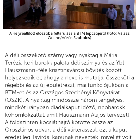
A helyreállított előszoba feltárulása a BTM lépcsőjéről (fotó: Válasz
Online/Vörös Szabolcs)
A déli összekötő szárny vagy nyaktag a Mária
Terézia kori barokk palota déli szárnya és az Ybl-
Hauszmann-féle krisztinavárosi bővítés között
helyezkedik el; ahogy a neve is mutatja, összeköti a
régebbi és az új épületrészt, mai funkciójukban a
BTM-et és az Országos Széchényi Könyvtárat
(OSZK). A nyaktag mindössze három tengelyes,
mindkét irányban diadalkaput idéző, neobarokk
kőhomlokzattal, amit Hauszmann Alajos tervezett.
A földszinten kocsiáthajtó kötötte össze az
Oroszlános udvart a déli várterasszal, ezt a kaput
eredetileg Távírdai kapunak nevezték, mivel itt volt