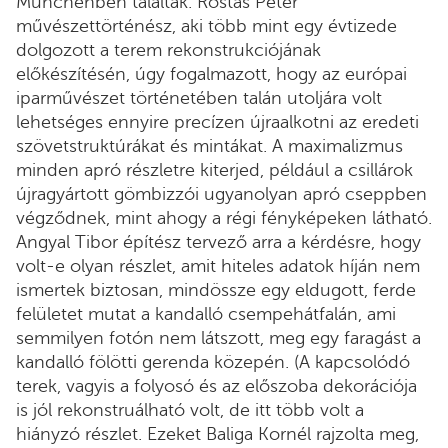
Münchenben találtak. Rostás Péter
művészettörténész, aki több mint egy évtizede
dolgozott a terem rekonstrukciójának
előkészítésén, úgy fogalmazott, hogy az európai
iparművészet történetében talán utoljára volt
lehetséges ennyire precízen újraalkotni az eredeti
szövetstruktúrákat és mintákat. A maximalizmus
minden apró részletre kiterjed, például a csillárok
újragyártott gömbizzói ugyanolyan apró cseppben
végződnek, mint ahogy a régi fényképeken látható.
Angyal Tibor építész tervező arra a kérdésre, hogy
volt-e olyan részlet, amit hiteles adatok híján nem
ismertek biztosan, mindössze egy eldugott, ferde
felületet mutat a kandalló csempehátfalán, ami
semmilyen fotón nem látszott, meg egy faragást a
kandalló fölötti gerenda közepén. (A kapcsolódó
terek, vagyis a folyosó és az előszoba dekorációja
is jól rekonstruálható volt, de itt több volt a
hiányzó részlet. Ezeket Baliga Kornél rajzolta meg,