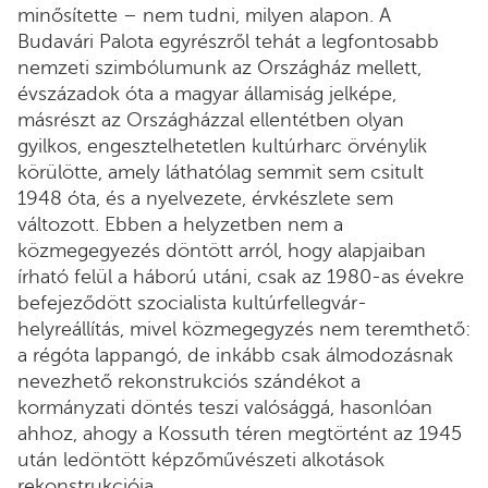
minősítette – nem tudni, milyen alapon. A
Budavári Palota egyrészről tehát a legfontosabb
nemzeti szimbólumunk az Országház mellett,
évszázadok óta a magyar államiság jelképe,
másrészt az Országházzal ellentétben olyan
gyilkos, engesztelhetetlen kultúrharc örvénylik
körülötte, amely láthatólag semmit sem csitult
1948 óta, és a nyelvezete, érvkészlete sem
változott. Ebben a helyzetben nem a
közmegegyezés döntött arról, hogy alapjaiban
írható felül a háború utáni, csak az 1980-as évekre
befejeződött szocialista kultúrfellegvár-
helyreállítás, mivel közmegegyzés nem teremthető:
a régóta lappangó, de inkább csak álmodozásnak
nevezhető rekonstrukciós szándékot a
kormányzati döntés teszi valósággá, hasonlóan
ahhoz, ahogy a Kossuth téren megtörtént az 1945
után ledöntött képzőművészeti alkotások
rekonstrukciója.