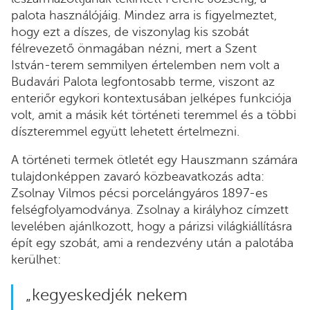
palota használójáig. Mindez arra is figyelmeztet,
hogy ezt a díszes, de viszonylag kis szobát
félrevezető önmagában nézni, mert a Szent
István-terem semmilyen értelemben nem volt a
Budavári Palota legfontosabb terme, viszont az
enteriőr egykori kontextusában jelképes funkciója
volt, amit a másik két történeti teremmel és a többi
díszteremmel együtt lehetett értelmezni.
A történeti termek ötletét egy Hauszmann számára
tulajdonképpen zavaró közbeavatkozás adta:
Zsolnay Vilmos pécsi porcelángyáros 1897-es
felségfolyamodványa. Zsolnay a királyhoz címzett
levelében ajánlkozott, hogy a párizsi világkiállításra
épít egy szobát, ami a rendezvény után a palotába
kerülhet:
„kegyeskedjék nekem