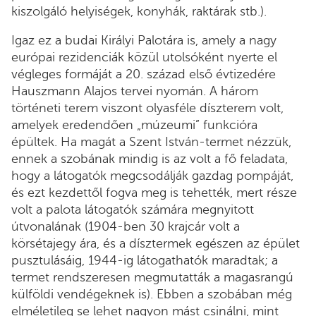
kiszolgáló helyiségek, konyhák, raktárak stb.).
Igaz ez a budai Királyi Palotára is, amely a nagy
európai rezidenciák közül utolsóként nyerte el
végleges formáját a 20. század első évtizedére
Hauszmann Alajos tervei nyomán. A három
történeti terem viszont olyasféle díszterem volt,
amelyek eredendően „múzeumi” funkcióra
épültek. Ha magát a Szent István-termet nézzük,
ennek a szobának mindig is az volt a fő feladata,
hogy a látogatók megcsodálják gazdag pompáját,
és ezt kezdettől fogva meg is tehették, mert része
volt a palota látogatók számára megnyitott
útvonalának (1904-ben 30 krajcár volt a
körsétajegy ára, és a dísztermek egészen az épület
pusztulásáig, 1944-ig látogathatók maradtak; a
termet rendszeresen megmutatták a magasrangú
külföldi vendégeknek is). Ebben a szobában még
elméletileg se lehet nagyon mást csinálni, mint