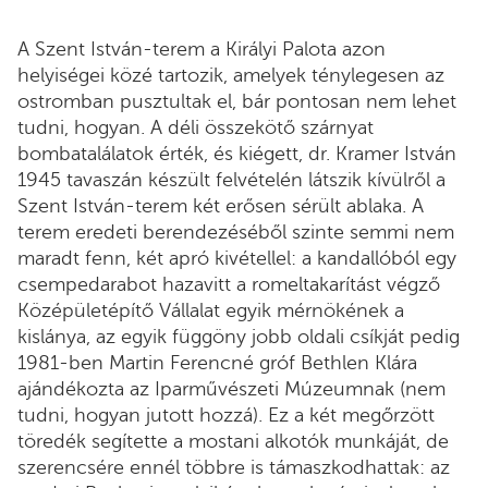
A Szent István-terem a Királyi Palota azon
helyiségei közé tartozik, amelyek ténylegesen az
ostromban pusztultak el, bár pontosan nem lehet
tudni, hogyan. A déli összekötő szárnyat
bombatalálatok érték, és kiégett, dr. Kramer István
1945 tavaszán készült felvételén látszik kívülről a
Szent István-terem két erősen sérült ablaka. A
terem eredeti berendezéséből szinte semmi nem
maradt fenn, két apró kivétellel: a kandallóból egy
csempedarabot hazavitt a romeltakarítást végző
Középületépítő Vállalat egyik mérnökének a
kislánya, az egyik függöny jobb oldali csíkját pedig
1981-ben Martin Ferencné gróf Bethlen Klára
ajándékozta az Iparművészeti Múzeumnak (nem
tudni, hogyan jutott hozzá). Ez a két megőrzött
töredék segítette a mostani alkotók munkáját, de
szerencsére ennél többre is támaszkodhattak: az