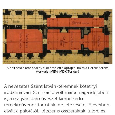
A déli összekötő szárny első emeleti alaprajza, balra a Cercle-terem
(tervrajz: MÉM-MDK Tervtár)
A nevezetes Szent István-teremnek kötetnyi
irodalma van. Szenzáció volt már a maga idejében
is, a magyar iparművészet kiemelkedő
remekművének tartották, de létezése első éveiben
elvált a palotától: kétszer is összerakták külön, és