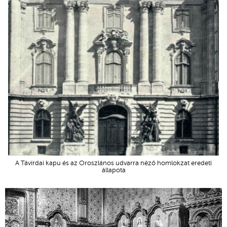
A Távírdai kapu és az Oroszlános udvarra néző homlokzat eredeti
állapota