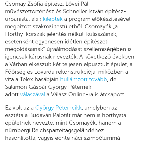
Csomay Zsófia építész, Lővei Pál
művészettörténész és Schneller István építész-
urbanista, akik
kiléptek
a program előkészítésével
megbízott szakmai testületből. Csomayék „a
Horthy-korszak jelentés nélküli kulisszáinak,
esetenként egyenesen idétlen építészeti
megoldásainak” újraálmodását szellemiségében is
igencsak károsnak nevezték. A következő években
a Várban elkészült két teljesen elpusztult épület, a
Főőrség és Lovarda rekonstrukciója, miközben a
vita a Telex hasábjain
hullámzott tovább
, de
Salamon Gáspár György Péternek
adott
válaszával
a Válasz Online-ra is átcsapott.
Ez volt az a
György Péter-cikk
, amelyben az
esztéta a Budavári Palotát már nem is horthysta
épületnek nevezte, mint Csomayék, hanem a
nürnbergi Reichsparteitagsgeländéhez
hasonlította, vagyis echte náci szimbólummá