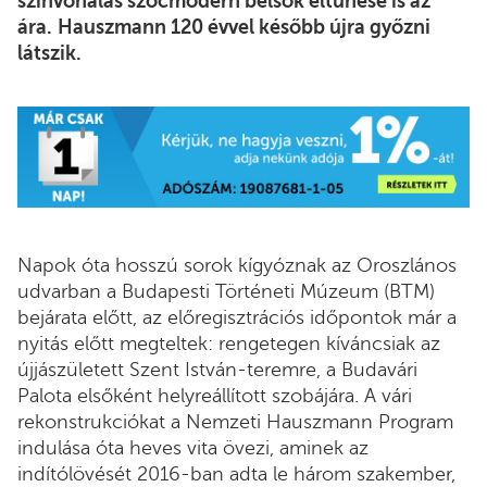
színvonalas szocmodern belsők eltűnése is az
ára.
Hauszmann 120 évvel később újra győzni
látszik.
Napok óta hosszú sorok kígyóznak az Oroszlános
udvarban a Budapesti Történeti Múzeum (BTM)
bejárata előtt, az előregisztrációs időpontok már a
nyitás előtt megteltek: rengetegen kíváncsiak az
újjászületett Szent István-teremre, a Budavári
Palota elsőként helyreállított szobájára. A vári
rekonstrukciókat a Nemzeti Hauszmann Program
indulása óta heves vita övezi, aminek az
indítólövését 2016-ban adta le három szakember,