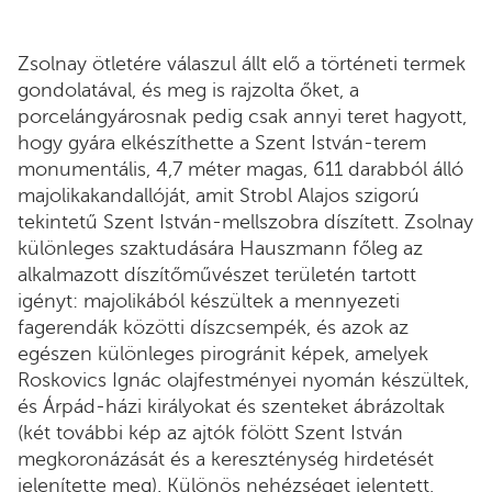
Zsolnay ötletére válaszul állt elő a történeti termek
gondolatával, és meg is rajzolta őket, a
porcelángyárosnak pedig csak annyi teret hagyott,
hogy gyára elkészíthette a Szent István-terem
monumentális, 4,7 méter magas, 611 darabból álló
majolikakandallóját, amit Strobl Alajos szigorú
tekintetű Szent István-mellszobra díszített. Zsolnay
különleges szaktudására Hauszmann főleg az
alkalmazott díszítőművészet területén tartott
igényt: majolikából készültek a mennyezeti
fagerendák közötti díszcsempék, és azok az
egészen különleges pirogránit képek, amelyek
Roskovics Ignác olajfestményei nyomán készültek,
és Árpád-házi királyokat és szenteket ábrázoltak
(két további kép az ajtók fölött Szent István
megkoronázását és a kereszténység hirdetését
jelenítette meg). Különös nehézséget jelentett,