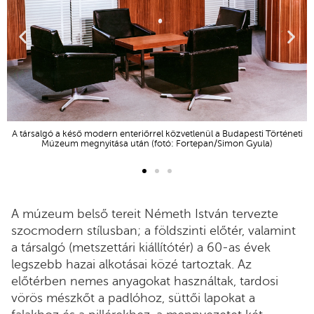
A társalgó a késő modern enteriőrrel közvetlenül a Budapesti Történeti
ni
Múzeum megnyitása után (fotó: Fortepan/Simon Gyula)
A múzeum belső tereit Németh István tervezte
szocmodern stílusban; a földszinti előtér, valamint
a társalgó (metszettári kiállítótér) a 60-as évek
legszebb hazai alkotásai közé tartoztak. Az
előtérben nemes anyagokat használtak, tardosi
vörös mészkőt a padlóhoz, süttői lapokat a