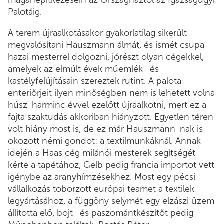
magánépítkezésein az Országháztól az Igazságügyi
Palotáig.
A terem újraalkotásakor gyakorlatilag sikerült
megvalósítani Hauszmann álmát, és ismét csupa
hazai mesterrel dolgozni, jórészt olyan cégekkel,
amelyek az elmúlt évek műemlék- és
kastélyfelújításain szereztek rutint. A palota
enteriőrjeit ilyen minőségben nem is lehetett volna
húsz-harminc évvel ezelőtt újraalkotni, mert ez a
fajta szaktudás akkoriban hiányzott. Egyetlen téren
volt hiány most is, de ez már Hauszmann-nak is
okozott némi gondot: a textilmunkáknál. Annak
idején a Haas cég milánói mesterek segítségét
kérte a tapétához, Gelb pedig francia importot vett
igénybe az aranyhímzésekhez. Most egy pécsi
vállalkozás toborzott európai teamet a textilek
legyártásához, a függöny selymét egy elzászi üzem
állította elő, bojt- és paszomántkészítőt pedig