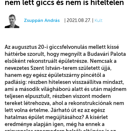
nem lett giccs és nem is hiteltelen
Zsuppán András
| 2021.08.27. |
Kult
Az augusztus 20-i giccsfelvonulás mellett kissé
háttérbe szorult, hogy megnyílt a Budavári Palota
elsőként rekonstruált épületrésze. Nemcsak a
nevezetes Szent István-terem született újjá,
hanem egy egész épületszárny pincétől a
padlásig: részben hitelesen visszaállítva mindazt,
ami a második világháború alatt és után majdnem
teljesen elpusztult, részben viszont modern
tereket létrehozva, ahol a rekonstrukciónak nem
lett volna értelme. Járható út ez az egész
hatalmas épület megújításához? A kísérlet
eredménye alapján igen, még ha ennek a