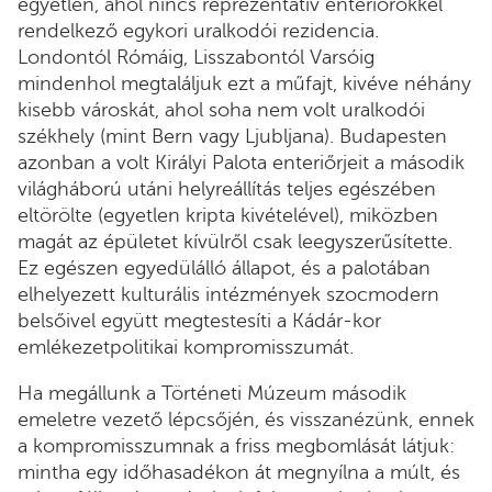
egyetlen, ahol nincs reprezentatív enteriőrökkel
rendelkező egykori uralkodói rezidencia.
Londontól Rómáig, Lisszabontól Varsóig
mindenhol megtaláljuk ezt a műfajt, kivéve néhány
kisebb városkát, ahol soha nem volt uralkodói
székhely (mint Bern vagy Ljubljana). Budapesten
azonban a volt Királyi Palota enteriőrjeit a második
világháború utáni helyreállítás teljes egészében
eltörölte (egyetlen kripta kivételével), miközben
magát az épületet kívülről csak leegyszerűsítette.
Ez egészen egyedülálló állapot, és a palotában
elhelyezett kulturális intézmények szocmodern
belsőivel együtt megtestesíti a Kádár-kor
emlékezetpolitikai kompromisszumát.
Ha megállunk a Történeti Múzeum második
emeletre vezető lépcsőjén, és visszanézünk, ennek
a kompromisszumnak a friss megbomlását látjuk:
mintha egy időhasadékon át megnyílna a múlt, és