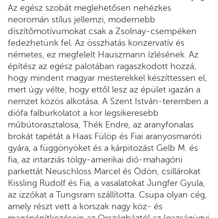
Az egész szobát meglehetősen nehézkes
neoromán stílus jellemzi, modernebb
díszítőmotívumokat csak a Zsolnay-csempéken
fedezhetünk fel. Az összhatás konzervatív és
németes, ez megfelelt Hauszmann ízlésének. Az
építész az egész palotában ragaszkodott hozzá,
hogy mindent magyar mesterekkel készíttessen el,
mert úgy vélte, hogy ettől lesz az épület igazán a
nemzet közös alkotása. A Szent István-teremben a
diófa falburkolatot a kor legsikeresebb
műbútorasztalosa, Thék Endre, az aranyfonalas
brokát tapétát a Haas Fülöp és Fiai aranyosmaróti
gyára, a függönyöket és a kárpitozást Gelb M. és
fia, az intarziás tölgy-amerikai dió-mahagóni
parkettát Neuschloss Marcel és Ödön, csillárokat
Kissling Rudolf és Fia, a vasalatokat Jungfer Gyula,
az izzókat a Tungsram szállította. Csupa olyan cég,
amely részt vett a korszak nagy köz- és