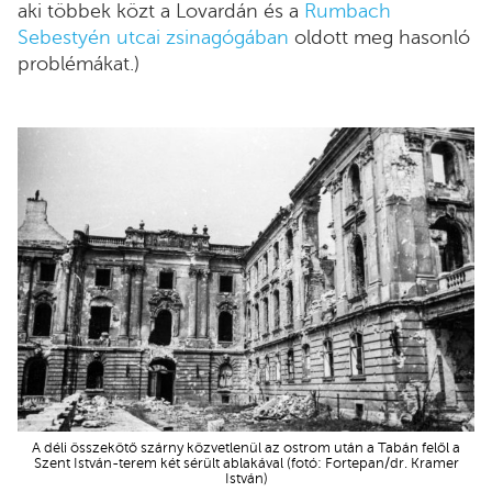
aki többek közt a Lovardán és a
Rumbach
Sebestyén utcai zsinagógában
oldott meg hasonló
problémákat.)
A déli összekötő szárny közvetlenül az ostrom után a Tabán felől a
Szent István-terem két sérült ablakával (fotó: Fortepan/dr. Kramer
István)