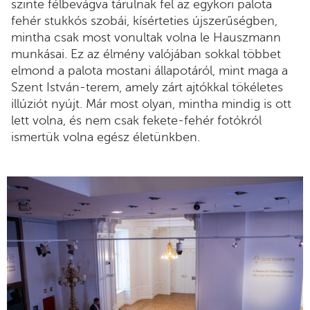
szinte félbevágva tárulnak fel az egykori palota
fehér stukkós szobái, kísérteties újszerűségben,
mintha csak most vonultak volna le Hauszmann
munkásai. Ez az élmény valójában sokkal többet
elmond a palota mostani állapotáról, mint maga a
Szent István-terem, amely zárt ajtókkal tökéletes
illúziót nyújt. Már most olyan, mintha mindig is ott
lett volna, és nem csak fekete-fehér fotókról
ismertük volna egész életünkben.