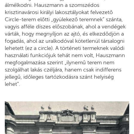
álmélkodni. Hauszmann a szomszédos
krisztinavárosi királyi lakosztályokat felvezető
Circle-terem előtti „gyülekező teremnek” szánta,
vagyis afféle díszes előszobának, ahol a vendégek
várták, hogy megnyíljon az ajtó, és elkezdődjön a
fogadás, ahol az uralkodóval kötetlenül társalogni
lehetett (ez a circle). A történeti termeknek valódi
használati funkciójuk tehát nem volt, Hauszmann
megfogalmazása szerint „ilynemű terem nem
szolgálhat lakás czéljára, hanem csak indifferens
jellegű, időleges tartózkodásra szánt helyiség
lehet”.