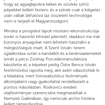
hogy az agyaglapokra kékes és szürkés színű
pépekkel kellett festeni, és a színek csak a kiégetés
után váltak láthatóvá (az összetett technológia
nem is terjedt el Magyarországon).
Mindez a pirogránit lapok mostani rekonstrukciója
során is hasonló kihívást jelentett, ráadásul ma már
bizonyos anyagokat nem lehetett használni a
mérgezőségük miatt. A Szent István-terem
újjáalkotása során a kandallót és a kerámiaelemeket
ismét a pécsi Zsolnay Porcelánmanufaktúra
készítette el, a képeket pedig Ódor Bence István
festőművész rajzolta meg, akit azért választottak ki
a feladatra, mert fotorealisztikus festmények
alkotójaként nagy gyakorlattal rendelkezett a
pontos másolásban. Roskovics eredeti
olajfestményei szerencsére megmaradtak a
Nemzeti Galériában, így nemcsak archív fotókra
kellett támaszkodnia.