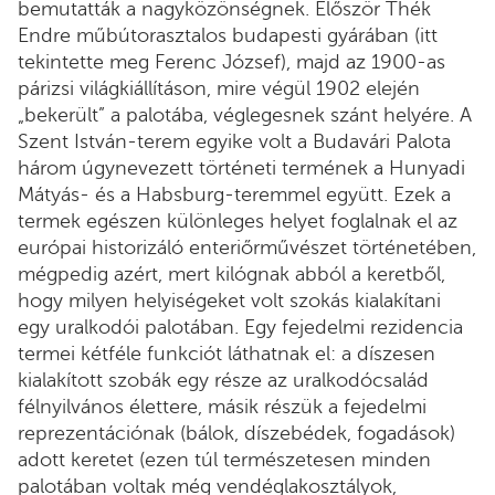
bemutatták a nagyközönségnek. Először Thék
Endre műbútorasztalos budapesti gyárában (itt
tekintette meg Ferenc József), majd az 1900-as
párizsi világkiállításon, mire végül 1902 elején
„bekerült” a palotába, véglegesnek szánt helyére. A
Szent István-terem egyike volt a Budavári Palota
három úgynevezett történeti termének a Hunyadi
Mátyás- és a Habsburg-teremmel együtt. Ezek a
termek egészen különleges helyet foglalnak el az
európai historizáló enteriőrművészet történetében,
mégpedig azért, mert kilógnak abból a keretből,
hogy milyen helyiségeket volt szokás kialakítani
egy uralkodói palotában. Egy fejedelmi rezidencia
termei kétféle funkciót láthatnak el: a díszesen
kialakított szobák egy része az uralkodócsalád
félnyilvános élettere, másik részük a fejedelmi
reprezentációnak (bálok, díszebédek, fogadások)
adott keretet (ezen túl természetesen minden
palotában voltak még vendéglakosztályok,