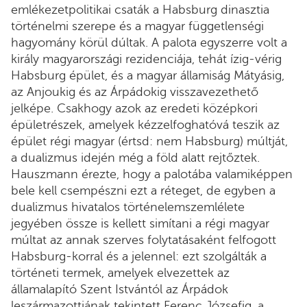
emlékezetpolitikai csaták a Habsburg dinasztia
történelmi szerepe és a magyar függetlenségi
hagyomány körül dúltak. A palota egyszerre volt a
király magyarországi rezidenciája, tehát ízig-vérig
Habsburg épület, és a magyar államiság Mátyásig,
az Anjoukig és az Árpádokig visszavezethető
jelképe. Csakhogy azok az eredeti középkori
épületrészek, amelyek kézzelfoghatóvá teszik az
épület régi magyar (értsd: nem Habsburg) múltját,
a dualizmus idején még a föld alatt rejtőztek.
Hauszmann érezte, hogy a palotába valamiképpen
bele kell csempészni ezt a réteget, de egyben a
dualizmus hivatalos történelemszemlélete
jegyében össze is kellett simítani a régi magyar
múltat az annak szerves folytatásaként felfogott
Habsburg-korral és a jelennel: ezt szolgálták a
történeti termek, amelyek elvezettek az
államalapító Szent Istvántól az Árpádok
leszármazottjának tekintett Ferenc Józsefig, a