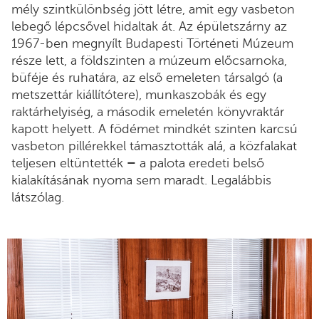
mély szintkülönbség jött létre, amit egy vasbeton
lebegő lépcsővel hidaltak át. Az épületszárny az
1967-ben megnyílt Budapesti Történeti Múzeum
része lett, a földszinten a múzeum előcsarnoka,
büféje és ruhatára, az első emeleten társalgó (a
metszettár kiállítótere), munkaszobák és egy
raktárhelyiség, a második emeletén könyvraktár
kapott helyett. A födémet mindkét szinten karcsú
vasbeton pillérekkel támasztották alá, a közfalakat
teljesen eltüntették
–
a palota eredeti belső
kialakításának nyoma sem maradt. Legalábbis
látszólag.