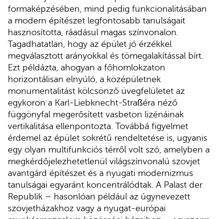
formaképzésében, mind pedig funkcionalitásában
a modern építészet legfontosabb tanulságait
hasznosította, ráadásul magas színvonalon.
Tagadhatatlan, hogy az épület jó érzékkel
megválasztott arányokkal és tömegalakítással bírt.
Ezt példázta, ahogyan a főhomlokzaton
horizontálisan elnyúló, a középületnek
monumentalitást kölcsönző üvegfelületet az
egykoron a Karl-Liebknecht-Straßéra néző
függönyfal megerősített vasbeton lizénáinak
vertikalitása ellenpontozta. Továbbá figyelmet
érdemel az épület sokrétű rendeltetése is, ugyanis
egy olyan multifunkciós térről volt szó, amelyben a
megkérdőjelezhetetlenül világszínvonalú szovjet
avantgárd építészet és a nyugati modernizmus
tanulságai egyaránt koncentrálódtak. A Palast der
Republik – hasonlóan például az úgynevezett
szovjetházakhoz vagy a nyugat-európai