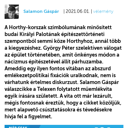
Salamon Gáspár
| 2021.06.01. |
vélemény
A Horthy-korszak szimbólumának minősített
budai Királyi Palotának építészettörténeti
szempontból semmi köze Horthyhoz, annál több
a kiegyezéshez. György Péter szelektíven válogat
az épület történetében, amit önkényes módon a
nácizmus építészetével állít párhuzamba.
Ameddig egy ilyen fontos vitában az abszurd
emlékezetpolitikai fixációk uralkodnak, nem is
várhatunk értelmes diskurzust. Salamon Gáspár
válaszcikke a Telexen folytatott műemlékvita
egyik írására született. A vita ott már lezárult,
mégis fontosnak éreztük, hogy a cikket közöljük,
mert
alapvető csúsztatásokra és tévedésekre
hívja fel a figyelmet.