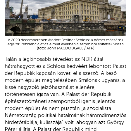
A 2020 decemberében átadott Berliner Schloss: a német császárok
egykori rezidenciáját az elmúlt években a semmiből építették vissza
(fotó: John MACDOUGALL / AFP)
Talán a legkínosabb tévedést az NDK által
hátrahagyott és a Schloss kedvéért lebontott Palast
der Republik kapcsán követi el a szerző. A késő
modern épület megítélésében Smilónak ugyanis, a
kissé nagyzoló jelzőhasználat ellenére,
történetesen igaza van. A Palast der Republik
építészettörténeti szempontból igenis jelentős
modern épület és nem pusztán „a szocialista
Németország politikai hatalmának háromdimenziós
hirdetőtáblája, kulisszája” volt, ahogyan azt György
Péter állítja. A Palast der Republik mind