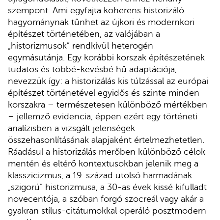
szempont. Ami egyfajta koherens historizáló
hagyománynak tűnhet az újkori és modernkori
építészet történetében, az valójában a
„historizmusok” rendkívül heterogén
egymásutánja. Egy korábbi korszak építészetének
tudatos és többé-kevésbé hű adaptációja,
nevezzük így: a historizálás kis túlzással az európai
építészet történetével egyidős és szinte minden
korszakra – természetesen különböző mértékben
– jellemző evidencia, éppen ezért egy történeti
analízisben a vizsgált jelenségek
összehasonlításának alapjaként értelmezhetetlen.
Ráadásul a historizálás merőben különböző célok
mentén és eltérő kontextusokban jelenik meg a
klasszicizmus, a 19. század utolsó harmadának
„szigorú” historizmusa, a 30-as évek kissé kifulladt
novecentója, a szóban forgó szocreál vagy akár a
gyakran stílus-citátumokkal operáló posztmodern