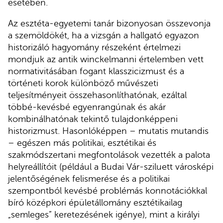
esetében.
Az esztéta-egyetemi tanár bizonyosan összevonja
a szemöldökét, ha a vizsgán a hallgató egyazon
historizáló hagyomány részeként értelmezi
mondjuk az antik winckelmanni értelemben vett
normativitásában fogant klasszicizmust és a
történeti korok különböző művészeti
teljesítményeit összehasonlíthatónak, ezáltal
többé-kevésbé egyenrangúnak és akár
kombinálhatónak tekintő tulajdonképpeni
historizmust. Hasonlóképpen – mutatis mutandis
– egészen más politikai, esztétikai és
szakmódszertani megfontolások vezették a palota
helyreállítóit (például a Budai Vár-sziluett városképi
jelentőségének felismerése és a politikai
szempontból kevésbé problémás konnotációkkal
bíró középkori épületállomány esztétikailag
„semleges” keretezésének igénye), mint a királyi