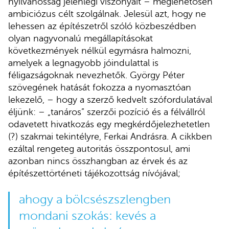
nyilvánosság jelenlegi viszonyait – meglehetősen
ambiciózus célt szolgálnak. Jelesül azt, hogy ne
lehessen az építészetről szóló közbeszédben
olyan nagyvonalú megállapításokat
következmények nélkül egymásra halmozni,
amelyek a legnagyobb jóindulattal is
féligazságoknak nevezhetők. György Péter
szövegének hatását fokozza a nyomasztóan
lekezelő, – hogy a szerző kedvelt szófordulatával
éljünk: – „tanáros” szerzői pozíció és a félvállról
odavetett hivatkozás egy megkérdőjelezhetetlen
(?) szakmai tekintélyre, Ferkai Andrásra. A cikkben
ezáltal rengeteg autoritás összpontosul, ami
azonban nincs összhangban az érvek és az
építészettörténeti tájékozottság nívójával;
ahogy a bölcsészszlengben
mondani szokás: kevés a