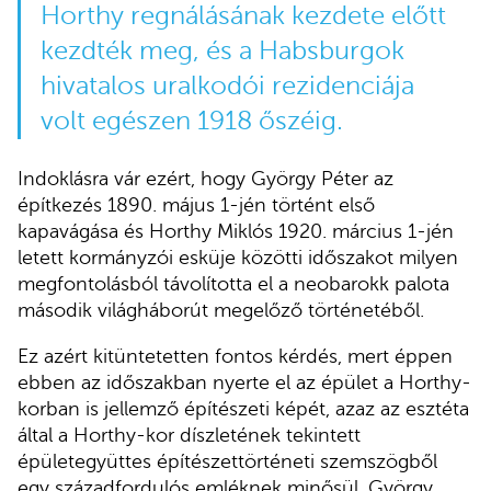
Horthy regnálásának kezdete előtt
kezdték meg, és a Habsburgok
hivatalos uralkodói rezidenciája
volt egészen 1918 őszéig.
Indoklásra vár ezért, hogy György Péter az
építkezés 1890. május 1-jén történt első
kapavágása és Horthy Miklós 1920. március 1-jén
letett kormányzói esküje közötti időszakot milyen
megfontolásból távolította el a neobarokk palota
második világháborút megelőző történetéből.
Ez azért kitüntetetten fontos kérdés, mert éppen
ebben az időszakban nyerte el az épület a Horthy-
korban is jellemző építészeti képét, azaz az esztéta
által a Horthy-kor díszletének tekintett
épületegyüttes építészettörténeti szemszögből
egy századfordulós emléknek minősül. György