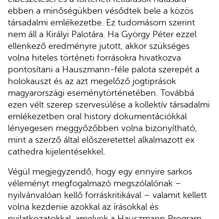
ebben a minőségükben vésődtek bele a közös
társadalmi emlékezetbe. Ez tudomásom szerint
nem áll a Királyi Palotára. Ha György Péter ezzel
ellenkező eredményre jutott, akkor szükséges
volna hiteles történeti forrásokra hivatkozva
pontosítani a Hauszmann-féle palota szerepét a
holokauszt és az azt megelőző jogtiprások
magyarországi eseménytörténetében. Továbbá
ezen vélt szerep szervesülése a kollektív társadalmi
emlékezetben oral history dokumentációkkal
lényegesen meggyőzőbben volna bizonyítható,
mint a szerző által előszeretettel alkalmazott ex
cathedra kijelentésekkel.
Végül megjegyzendő, hogy egy ennyire sarkos
véleményt megfogalmazó megszólalónak –
nyilvánvalóan kellő forráskritikával – valamit kellett
volna kezdenie azokkal az írásokkal és
nyilatkozatokkal, amelyek a Hauszmann Program