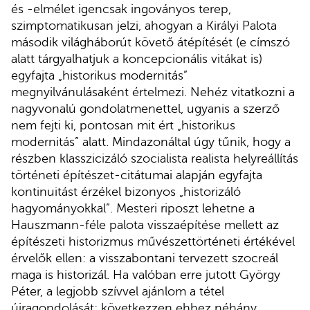
és -elmélet igencsak ingoványos terep,
szimptomatikusan jelzi, ahogyan a Királyi Palota
második világháborút követő átépítését (e címszó
alatt tárgyalhatjuk a koncepcionális vitákat is)
egyfajta „historikus modernitás”
megnyilvánulásaként értelmezi. Nehéz vitatkozni a
nagyvonalú gondolatmenettel, ugyanis a szerző
nem fejti ki, pontosan mit ért „historikus
modernitás” alatt. Mindazonáltal úgy tűnik, hogy a
részben klasszicizáló szocialista realista helyreállítás
történeti építészet-citátumai alapján egyfajta
kontinuitást érzékel bizonyos „historizáló
hagyományokkal”. Mesteri riposzt lehetne a
Hauszmann-féle palota visszaépítése mellett az
építészeti historizmus művészettörténeti értékével
érvelők ellen: a visszabontani tervezett szocreál
maga is historizál. Ha valóban erre jutott György
Péter, a legjobb szívvel ajánlom a tétel
újragondolását; következzen ehhez néhány