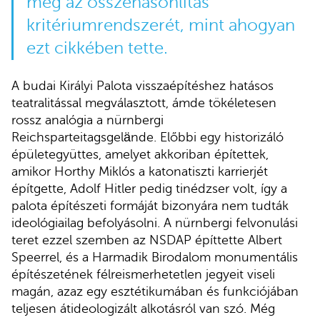
meg az összehasonlítás
kritériumrendszerét, mint ahogyan
ezt cikkében tette.
A budai Királyi Palota visszaépítéshez hatásos
teatralitással megválasztott, ámde tökéletesen
rossz analógia a nürnbergi
Reichsparteitagsgelände. Előbbi egy historizáló
épületegyüttes, amelyet akkoriban építettek,
amikor Horthy Miklós a katonatiszti karrierjét
építgette, Adolf Hitler pedig tinédzser volt, így a
palota építészeti formáját bizonyára nem tudták
ideológiailag befolyásolni. A nürnbergi felvonulási
teret ezzel szemben az NSDAP építtette Albert
Speerrel, és a Harmadik Birodalom monumentális
építészetének félreismerhetetlen jegyeit viseli
magán, azaz egy esztétikumában és funkciójában
teljesen átideologizált alkotásról van szó. Még