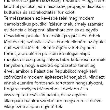
munkásmozgalom közösségi házaihoz – egyszerre
látott el politikai, adminisztratív, propagandisztikus,
kulturális és szórakoztatási funkciót.
Természetesen ez kevésbé felel meg modern
demokratikus politikai ízlésünknek, amely számára
evidencia a központi államhatalom és az egyéb
társadalmi-politikai funkciók igazgatási és térbeli
(építészeti) szétválasztása. Ennek ellenére az épület
építészettörténeti jelentőségéhez kétség nem
férhet, a probléma pusztán ideológiai alapú
megközelítése pedig súlyos hiba, különösen annak
fényében, hogy a szerző építészettörténetileg
érvel, amikor a Palast der Republikot megkísérli
száműzni a modern építészet kánonjából. Mindezt
annak ellenére fontosnak tartottam hangsúlyozni,
hogy személyes ízlésemhez közelebb áll a
visszaépített császári palota, és az egykori
állampárti hatalmi szimbólum megsemmisítésével
világnézeti alapon egyetértek.