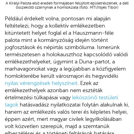
A Királyi Palota első eredeti formájában felújított épületrészének, a déli
összekötő szárnynak a homlokzata (fotó: MTI/Illyés Tibor)
Például érdekelt volna, pontosan mi alapján
feltételezi, hogy a kollektív emlékezetben
kitüntetett helyet foglal el a Hauszmann-féle
palota mint a kormányzóság idején történt
jogfosztások és népirtás szimbóluma. Ismerünk
természetesen a holokauszthoz kapcsolódó valódi
emlékezethelyeket, úgymint a Duna-partot, a
marhavagonokat vagy a legújabban a közfigyelem
homlokterébe került városmajori és hegyvidéki
nyilas vérengzések helyszíneit
. Ezek az
emlékezethelyek azonban nem esztéták
értelmezési túlkapásai vagy
leköszönő testületi
tagok
hatásvadász nyilatkozatai folytán alakulnak ki,
hanem az emlékezés valós terei és képletes helyei,
éppen azért, mert magyar civilek legyilkolásában
volt közvetlen szerepük, majd a szemtanúk
elbeszélései és a történeti feltárások hatására