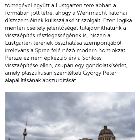
tömegével együtt a Lustgarten tere abban a
formában jött létre, ahogy a Wehrmacht katonai
díszszemléinek kulisszájaként szolgált. Ezen logika
mentén csekély jelentőséget tulajdoníthatunk a
visszaépítés részlegességének is, hiszen a
Lustgarten terének összhatása szempontjából
irreleváns a Spree felé néző modern homlokzat.
Persze ez nem épkézláb érv a Schloss
visszaépítése ellen, csupán egy gondolatkísérlet,
amely plasztikusan szemlélteti György Péter
alapállításának abszurditását.