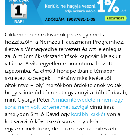
Cikkemben nem kívánok pro vagy contra
hozzászólni a Nemzeti Hauszmann Programhoz,
illetve a Várnegyedbe tervezett és ott jelenleg is
zajló műemlék-visszaépítések kapcsán kialakult
vitához. A vita egyetlen momentuma hozott
izgalomba. Az elmúlt hónapokban a témában
született szövegek – néhány ritka kivételtől
eltekintve – oly’ mértékben érdektelenek voltak,
hogy szinte üdítően hat egy annyira dühítő darab,
mint György Péter
A műemlékvédelem nem egy
soha nem volt történelmet szolgál
című írása,
amelyben Smiló Dávid egy
korábbi cikkét
vonja
kritika alá. A következő sorok egy elsőre
egyszerűnek tűnő, de – ismerve az építészeti