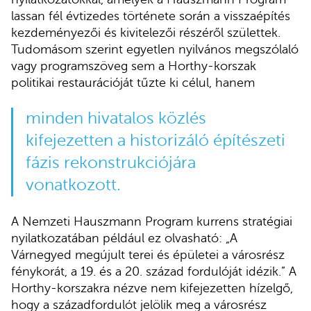
lassan fél évtizedes története során a visszaépítés
kezdeményezői és kivitelezői részéről születtek.
Tudomásom szerint egyetlen nyilvános megszólaló
vagy programszöveg sem a Horthy-korszak
politikai restaurációját tűzte ki célul, hanem
minden hivatalos közlés
kifejezetten a historizáló építészeti
fázis rekonstrukciójára
vonatkozott.
A Nemzeti Hauszmann Program kurrens stratégiai
nyilatkozatában például ez olvasható: „A
Várnegyed megújult terei és épületei a városrész
fénykorát, a 19. és a 20. század fordulóját idézik.” A
Horthy-korszakra nézve nem kifejezetten hízelgő,
hogy a századfordulót jelölik meg a városrész