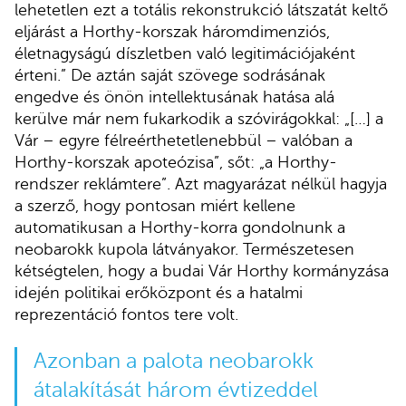
lehetetlen ezt a totális rekonstrukció látszatát keltő
eljárást a Horthy-korszak háromdimenziós,
életnagyságú díszletben való legitimációjaként
érteni.” De aztán saját szövege sodrásának
engedve és önön intellektusának hatása alá
kerülve már nem fukarkodik a szóvirágokkal: „[…] a
Vár – egyre félreérthetetlenebbül – valóban a
Horthy-korszak apoteózisa”, sőt: „a Horthy-
rendszer reklámtere”. Azt magyarázat nélkül hagyja
a szerző, hogy pontosan miért kellene
automatikusan a Horthy-korra gondolnunk a
neobarokk kupola látványakor. Természetesen
kétségtelen, hogy a budai Vár Horthy kormányzása
idején politikai erőközpont és a hatalmi
reprezentáció fontos tere volt.
Azonban a palota neobarokk
átalakítását három évtizeddel