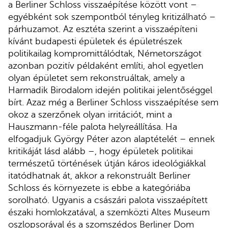
a Berliner Schloss visszaépítése között vont –
egyébként sok szempontból tényleg kritizálható –
párhuzamot. Az esztéta szerint a visszaépíteni
kívánt budapesti épületek és épületrészek
politikailag kompromittálódtak, Németországot
azonban pozitív példaként említi, ahol egyetlen
olyan épületet sem rekonstruáltak, amely a
Harmadik Birodalom idején politikai jelentőséggel
bírt. Azaz még a Berliner Schloss visszaépítése sem
okoz a szerzőnek olyan irritációt, mint a
Hauszmann-féle palota helyreállítása. Ha
elfogadjuk György Péter azon alaptételét – ennek
kritikáját lásd alább –, hogy épületek politikai
természetű történések útján káros ideológiákkal
itatódhatnak át, akkor a rekonstruált Berliner
Schloss és környezete is ebbe a kategóriába
sorolható. Ugyanis a császári palota visszaépített
északi homlokzatával, a szemközti Altes Museum
oszlopsorával és a szomszédos Berliner Dom