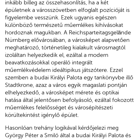
inkább billeg az összehasonlítás, ha a két
épületnek a városszövetben elfoglalt pozícióját is
figyelembe vesszünk. Ezek ugyanis egészen
különböző természetű műemlékes kihívásokat
hordoznak magukban. A Reichsparteitagsgelände
Nürnberg elővárosában, a városképet alapvetően
meghatározó, történetileg kialakult városmagtól
izoláltan helyezkedik el, ezáltal a modern
beavatkozásokkal operáló integrált
műemlékvédelem ideáltipikus játszótere. Ezzel
szemben a budai Királyi Palota egy tankönyvbe illő
Stadtkrone, azaz a város egyik magaslati pontján
elhelyezkedő, a városképet mérete és optikai
hatása által jelentősen befolyásoló, ezáltal fokozott
műemlékes felelősséget és városépítészeti
körültekintést igénylő épület.
Hasonlóan trehány logikával kérdőjelezi meg
György Péter a Smiló által a budai Királyi Palota és