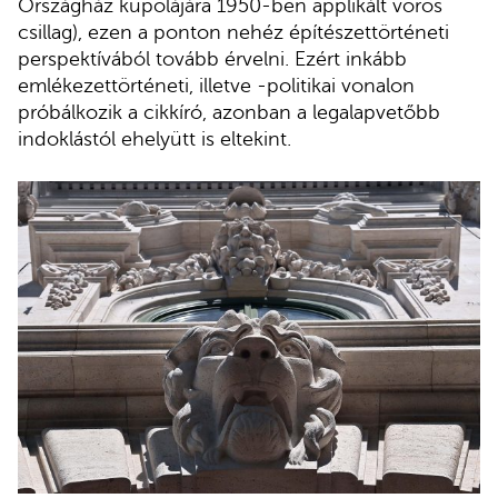
Országház kupolájára 1950-ben applikált vörös
csillag), ezen a ponton nehéz építészettörténeti
perspektívából tovább érvelni. Ezért inkább
emlékezettörténeti, illetve -politikai vonalon
próbálkozik a cikkíró, azonban a legalapvetőbb
indoklástól ehelyütt is eltekint.