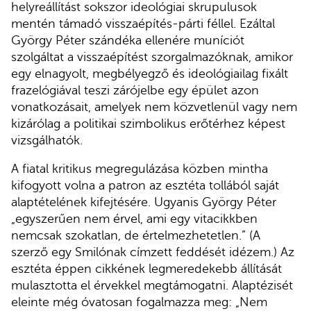
helyreállítást sokszor ideológiai skrupulusok
mentén támadó visszaépítés-párti féllel. Ezáltal
György Péter szándéka ellenére muníciót
szolgáltat a visszaépítést szorgalmazóknak, amikor
egy elnagyolt, megbélyegző és ideológiailag fixált
frazelógiával teszi zárójelbe egy épület azon
vonatkozásait, amelyek nem közvetlenül vagy nem
kizárólag a politikai szimbolikus erőtérhez képest
vizsgálhatók.
A fiatal kritikus megregulázása közben mintha
kifogyott volna a patron az esztéta tollából saját
alaptételének kifejtésére. Ugyanis György Péter
„egyszerűen nem érvel, ami egy vitacikkben
nemcsak szokatlan, de értelmezhetetlen.” (A
szerző egy Smilónak címzett feddését idézem.) Az
esztéta éppen cikkének legmeredekebb állítását
mulasztotta el érvekkel megtámogatni. Alaptézisét
eleinte még óvatosan fogalmazza meg: „Nem