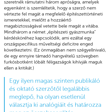
szeretnék rámutatni három apróságra, amelyek
egyenként is szemléltetik, hogy a szerző nem
vértezte fel magát a megfelelő építészettörténeti
ismeretekkel, mielőtt a hozzáértő
magabiztosságával vetette bele magát a vitába.
Mindhárom a német „építészeti gyászmunka”
kérdésköréhez kapcsolódik, ami ezáltal egy
országspecifikus műveltségi deficitre enged
következtetni. (Ez önmagában nem szégyellnivaló,
de egy ennyire támadó hangvételű szövegben
furkósbotként lóbált féligazságok kihívják maguk
ellen a kritikát.)
Egy ilyen magas szinten publikáló
és oktató szerzőtől legalábbis
meglepő, ha olyan esetlenül
választja ki analógiáit és határozza