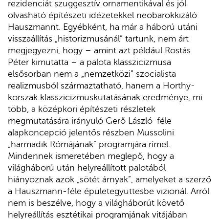
rezidenciát szuggesztív ornamentikával és jól
olvasható építészeti idézetekkel neobarokkizáló
Hauszmannt. Egyébként, ha már a háború utáni
visszaállítás „historizmusánál” tartunk, nem árt
megjegyezni, hogy – amint azt például Rostás
Péter kimutatta – a palota klasszicizmusa
elsősorban nem a „nemzetközi” szocialista
realizmusból származtatható, hanem a Horthy-
korszak klasszicizmuskutatásának eredménye, mi
több, a középkori építészeti részletek
megmutatására irányuló Gerő László-féle
alapkoncepció jelentős részben Mussolini
„harmadik Rómájának” programjára rímel.
Mindennek ismeretében meglepő, hogy a
világháború után helyreállított palotából
hiányoznak azok „sötét árnyak”, amelyeket a szerző
a Hauszmann-féle épületegyüttesbe vizionál. Arról
nem is beszélve, hogy a világháborút követő
helyreállítás esztétikai programjának vitájában