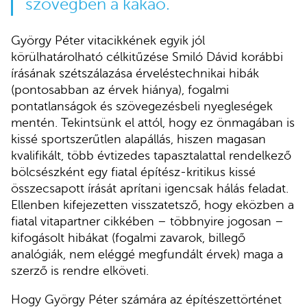
szövegben a kakaó.
György Péter vitacikkének egyik jól
körülhatárolható célkitűzése Smiló Dávid korábbi
írásának szétszálazása érveléstechnikai hibák
(pontosabban az érvek hiánya), fogalmi
pontatlanságok és szövegezésbeli nyegleségek
mentén. Tekintsünk el attól, hogy ez önmagában is
kissé sportszerűtlen alapállás, hiszen magasan
kvalifikált, több évtizedes tapasztalattal rendelkező
bölcsészként egy fiatal építész-kritikus kissé
összecsapott írását aprítani igencsak hálás feladat.
Ellenben kifejezetten visszatetsző, hogy eközben a
fiatal vitapartner cikkében – többnyire jogosan –
kifogásolt hibákat (fogalmi zavarok, billegő
analógiák, nem eléggé megfundált érvek) maga a
szerző is rendre elköveti.
Hogy György Péter számára az építészettörténet