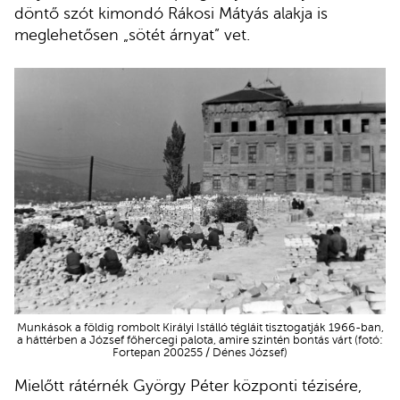
döntő szót kimondó Rákosi Mátyás alakja is
meglehetősen „sötét árnyat” vet.
Munkások a földig rombolt Királyi Istálló tégláit tisztogatják 1966-ban,
a háttérben a József főhercegi palota, amire szintén bontás várt (fotó:
Fortepan 200255 / Dénes József)
Mielőtt rátérnék György Péter központi tézisére,