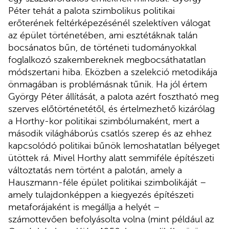
Péter tehát a palota szimbolikus politikai
erőterének feltérképezésénél szelektíven válogat
az épület történetében, ami esztétáknak talán
bocsánatos bűn, de történeti tudományokkal
foglalkozó szakembereknek megbocsáthatatlan
módszertani hiba. Eközben a szelekció metodikája
önmagában is problémásnak tűnik. Ha jól értem
György Péter állítását, a palota azért fosztható meg
szerves előtörténetétől, és értelmezhető kizárólag
a Horthy-kor politikai szimbólumaként, mert a
második világháborús csatlós szerep és az ehhez
kapcsolódó politikai bűnök lemoshatatlan bélyeget
ütöttek rá. Mivel Horthy alatt semmiféle építészeti
változtatás nem történt a palotán, amely a
Hauszmann-féle épület politikai szimbolikáját –
amely tulajdonképpen a kiegyezés építészeti
metaforájaként is megállja a helyét –
számottevően befolyásolta volna (mint például az