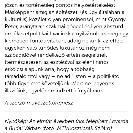
józan és történetileg pontos helyzetértékelést.
Másképpen: amíg az építészeti (és úgy általában a
kulturális) közélet olyan prominensei, mint György
Péter, aránytalan szakmai gőggel és ilyen abszurd
emlékezetpolitikai fixációkkal nyilvánulnak meg egy
kiemelten fontos vitában, addig nekünk, az efféle
ügyeken való tűnődés luxusához még némi
szabadidővel rendelkező értelmiségieknek
(természetesen az esztétával az élen) nincs
erkölcsi alapunk arra, hogy a többségi
társadalomtól vagy – ne adj’ Isten – a politikától
több figyelmet követeljünk. Mert ne legyenek
illúzióink, egyelőre mindkettő fütyül ránk.
A szerző művészettörténész
Nyitókép: Az elmúlt években újra felépített Lovarda
a Budai Várban (fotó: MTI/Koszticsák Szilárd)