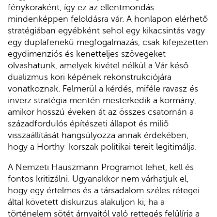
fénykoraként, így ez az ellentmondás
mindenképpen feloldásra vár. A honlapon elérhető
stratégiában egyébként sehol egy kikacsintás vagy
egy duplafenekű megfogalmazás, csak kifejezetten
egydimenziós és kenetteljes szövegeket
olvashatunk, amelyek kivétel nélkül a Vár késő
dualizmus kori képének rekonstrukciójára
vonatkoznak. Felmerül a kérdés, miféle ravasz és
inverz stratégia mentén mesterkedik a kormány,
amikor hosszú éveken át az összes csatornán a
századfordulós építészeti állapot és miliő
visszaállítását hangsúlyozza annak érdekében,
hogy a Horthy-korszak politikai tereit legitimálja.
A Nemzeti Hauszmann Programot lehet, kell és
fontos kritizálni. Ugyanakkor nem várhatjuk el,
hogy egy értelmes és a társadalom széles rétegei
által követett diskurzus alakuljon ki, ha a
történelem sötét árnyaitól való rettegés felülírja a