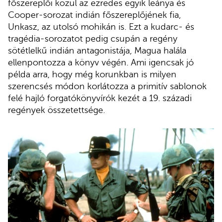
főszereplői közül az ezredes egyik leánya és
Cooper-sorozat indián főszereplőjének fia,
Unkasz, az utolsó mohikán is. Ezt a kudarc- és
tragédia-sorozatot pedig csupán a regény
sötétlelkű indián antagonistája, Magua halála
ellenpontozza a könyv végén. Ami igencsak jó
példa arra, hogy még korunkban is milyen
szerencsés módon korlátozza a primitív sablonok
felé hajló forgatókönyvírók kezét a 19. századi
regények összetettsége.