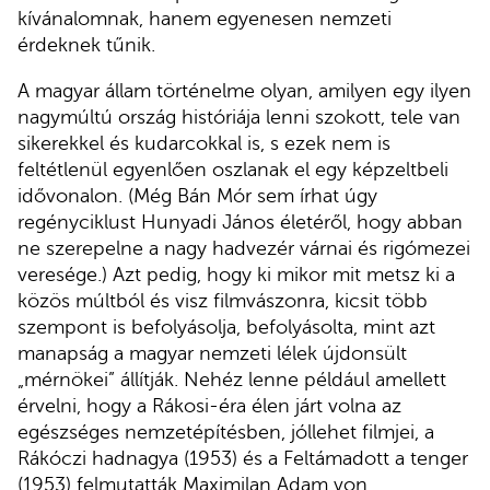
kívánalomnak, hanem egyenesen nemzeti
érdeknek tűnik.
A magyar állam történelme olyan, amilyen egy ilyen
nagymúltú ország históriája lenni szokott, tele van
sikerekkel és kudarcokkal is, s ezek nem is
feltétlenül egyenlően oszlanak el egy képzeltbeli
idővonalon. (Még Bán Mór sem írhat úgy
regényciklust Hunyadi János életéről, hogy abban
ne szerepelne a nagy hadvezér várnai és rigómezei
veresége.) Azt pedig, hogy ki mikor mit metsz ki a
közös múltból és visz filmvászonra, kicsit több
szempont is befolyásolja, befolyásolta, mint azt
manapság a magyar nemzeti lélek újdonsült
„mérnökei” állítják. Nehéz lenne például amellett
érvelni, hogy a Rákosi-éra élen járt volna az
egészséges nemzetépítésben, jóllehet filmjei, a
Rákóczi hadnagya (1953) és a Feltámadott a tenger
(1953) felmutatták Maximilan Adam von