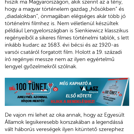
hiszik ma Magyarországon, akik szerint az a tény,
hogy a magyar történelem gazdag „hősökben” és
„diadalokban”, önmagában elégséges akár több jó
történelmi filmhez is. Nem véletlenül készültek
például Lengyelországban is Sienkiewicz klasszikus
regényeiből a sikeres filmes történelmi tablók, s lett
inkább kudarc az 1683. évi bécsi és az 1920-as
varsói csatáról forgatott film. Holott a 19. századi
író regényei messze nem az ilyen egyértelmű
lengyel győzelmekről szólnak.
De vajon mi lehet az oka annak, hogy az Egyesült
Államok legsikeresebb korszakában a legendássá
vált háborús vereségek ilyen kitüntető szerephez