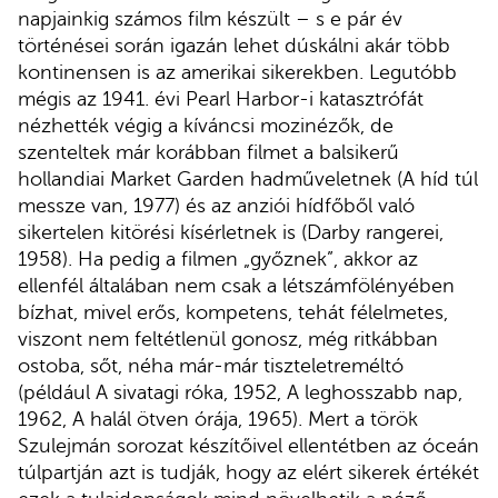
napjainkig számos film készült – s e pár év
történései során igazán lehet dúskálni akár több
kontinensen is az amerikai sikerekben. Legutóbb
mégis az 1941. évi Pearl Harbor-i katasztrófát
nézhették végig a kíváncsi mozinézők, de
szenteltek már korábban filmet a balsikerű
hollandiai Market Garden hadműveletnek (A híd túl
messze van, 1977) és az anziói hídfőből való
sikertelen kitörési kísérletnek is (Darby rangerei,
1958). Ha pedig a filmen „győznek”, akkor az
ellenfél általában nem csak a létszámfölényében
bízhat, mivel erős, kompetens, tehát félelmetes,
viszont nem feltétlenül gonosz, még ritkábban
ostoba, sőt, néha már-már tiszteletreméltó
(például A sivatagi róka, 1952, A leghosszabb nap,
1962, A halál ötven órája, 1965). Mert a török
Szulejmán sorozat készítőivel ellentétben az óceán
túlpartján azt is tudják, hogy az elért sikerek értékét