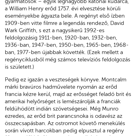
gyarmatosok – egyik legnagyobb katonai kudarca,
a William Henry erőd 1757. évi elvesztése körüli
eseményekbe ágyazta bele. A regényt első ízben
1909-ben vitte filmre a legendás rendező, David
Wark Griffith, s ezt a nagysikerű 1992-es
feldolgozásig 1911-ben, 1920-ban, 1932-ben,
1936-ban, 1947-ben, 1950-ben, 1965-ben, 1968-
ban, 1977-ben újabbak követték. (Ezek mellett a
regényciklusból még számos televíziós feldolgozás
is született.)
Pedig ez igazán a veszteségek könyve. Montcalm
márki bravúros hadművelete nyomán az erőd
francia kézre kerül, majd az erősséget feladó brit és
amerikai helyőrséget is lemészárolják a franciák
feldühödött indián szövetségesei. Még Munro
ezredes, az erőd brit parancsnoka is odavész az
összecsapásban. Az ostromot követő menekülés
során vívott harcokban pedig elpusztul a regény