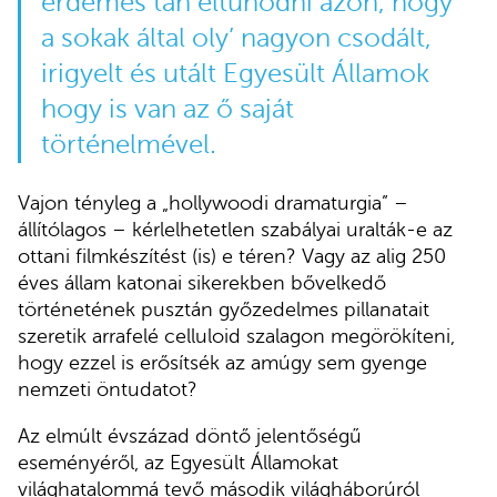
érdemes tán eltűnődni azon, hogy
a sokak által oly’ nagyon csodált,
irigyelt és utált Egyesült Államok
hogy is van az ő saját
történelmével.
Vajon tényleg a „hollywoodi dramaturgia” –
állítólagos – kérlelhetetlen szabályai uralták-e az
ottani filmkészítést (is) e téren? Vagy az alig 250
éves állam katonai sikerekben bővelkedő
történetének pusztán győzedelmes pillanatait
szeretik arrafelé celluloid szalagon megörökíteni,
hogy ezzel is erősítsék az amúgy sem gyenge
nemzeti öntudatot?
Az elmúlt évszázad döntő jelentőségű
eseményéről, az Egyesült Államokat
világhatalommá tevő második világháborúról