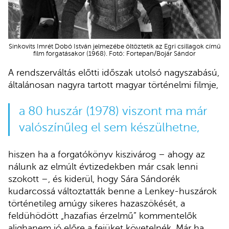
Sinkovits Imrét Dobó István jelmezébe öltöztetik az Egri csillagok című
film forgatásakor (1968). Fotó: Fortepan/Bojár Sándor
A rendszerváltás előtti időszak utolsó nagyszabású,
általánosan nagyra tartott magyar történelmi filmje,
a 80 huszár (1978) viszont ma már
valószínűleg el sem készülhetne,
hiszen ha a forgatókönyv kiszivárog – ahogy az
nálunk az elmúlt évtizedekben már csak lenni
szokott –, és kiderül, hogy Sára Sándorék
kudarcossá változtatták benne a Lenkey-huszárok
történetileg amúgy sikeres hazaszökését, a
feldühödött „hazafias érzelmű” kommentelők
alighanem jó előre a fejüket követelnék. Már ha