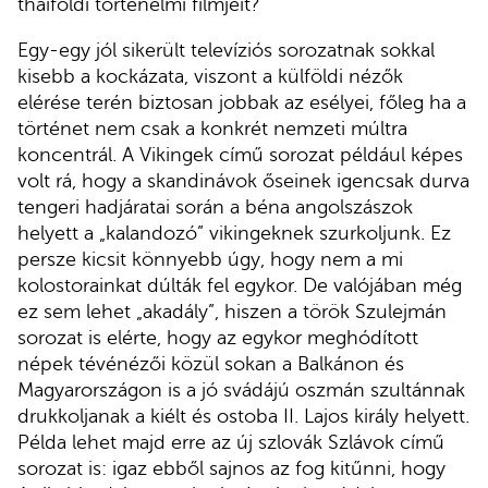
thaiföldi történelmi filmjeit?
Egy-egy jól sikerült televíziós sorozatnak sokkal
kisebb a kockázata, viszont a külföldi nézők
elérése terén biztosan jobbak az esélyei, főleg ha a
történet nem csak a konkrét nemzeti múltra
koncentrál. A Vikingek című sorozat például képes
volt rá, hogy a skandinávok őseinek igencsak durva
tengeri hadjáratai során a béna angolszászok
helyett a „kalandozó” vikingeknek szurkoljunk. Ez
persze kicsit könnyebb úgy, hogy nem a mi
kolostorainkat dúlták fel egykor. De valójában még
ez sem lehet „akadály”, hiszen a török Szulejmán
sorozat is elérte, hogy az egykor meghódított
népek tévénézői közül sokan a Balkánon és
Magyarországon is a jó svádájú oszmán szultánnak
drukkoljanak a kiélt és ostoba II. Lajos király helyett.
Példa lehet majd erre az új szlovák Szlávok című
sorozat is: igaz ebből sajnos az fog kitűnni, hogy