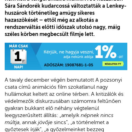
Sára Sándorék kudarcossá változtatták a Lenkey-
huszárok történetileg amúgy sikeres
hazaszökését – ettől még az alkotás a
rendszerváltás előtti időszak utolsó nagy, máig
széles körben megbecsült filmje lett.
A tavaly december végén bemutatott A pozsonyi
csata című animációs film szokatlanul nagy
hullámokat keltett az online térben. A kritizálók és
védelmezők diskurzusában számomra feltűnően
gyakran bukkant elő néhány végtelenül
leegyszerűsített állítás: „amelyik
népnek nincs
múltja
, annak
jövője
sincs”, „a történelmet a
győztesek írják”, „a győzelmeinket bezzeg