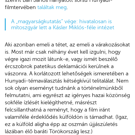
filmtervében
találtak meg
.
A „magyarságkutatás” vége: hivatalosan is
mítoszgyár lett a Kásler Miklós-féle intézet
Aki azonban emeli a tétet, az emeli a várakozásokat
is. Most már csak néhány évet kell izgulni, hogy
végre igazi mozit látunk-e, vagy ismét beszélő
ércszobrok patetikus deklamációi kerülnek a
vászonra. A korlátozott lehetőségek ismeretében a
Hunyadi-témaválasztás kétségkívül telitalálat. Nem
sok olyan eseményt tudnánk a történelmünkből
felmutatni, ami egyrészt az igényes hazai közönség
sokféle ízlését kielégíthetné, másrészt
felcsillanthatná a reményt, hogy a film iránt
valamiféle érdeklődés külföldön is támadhat. (Igaz,
ez a külföld aligha épp az oszmán újjászületés
lázában élő baráti Törökország lesz.)