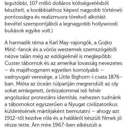
legutóbbi, 107 millió dolláros költségvetésből
készített, a korábbiakhoz képest nagyobb történeti
pontosságra és realizmusra törekvő alkotást
bevétel szempontjából a legnagyobb hollywoodi
bukások egyike volt.)
A harmadik téma a Karl May-rajongók, a Gojko
Mitić-fanok és a vörös westernek szemszögéből
nézve talán még az eddigieknél is meglepőbb:
Custer tábornok és az amerikai lovasság nevezetes
– és majdhogynem egyetlen komolyabb –
vadnyugati veresége, a Little Bighorn-i csata 1876-
ban. Mióta az óceán túlpartján megrendült az oly
sokat emlegetett, önbizalommal teli fehér
angolszász protestáns identitás, nehezen tudnánk
a tábornokot egyszerűen a Nyugat civilizatorikus
küldetésének mártírjaként bemutatni – ahogy azt
1912-től kezdve róla és a haláláról készült filmek jó
része tette. Ám mire 1967-ben elkészült a