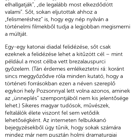
elhallgatják”, „de legalább most elkezdődött
valami”. Sőt, sokan eljutottak ahhoz a
„felismeréshez” is, hogy egy nép nyilván a
történelmi filmekből tudja a legjobban megismerni
a múltját.
Egy-egy katonai diadal felidézése, sőt csak
ezeknek a felidézése lehet a kitűzött cél – mint
például a most célba vett brezalauspurci
győzelem. (Tán érdemes emlékeztetni rá: koránt
sincs meggyőződve róla minden kutató, hogy a
történeti forrásokban ezen a néven szereplő
egykori hely Pozsonnyal lett volna azonos, aminek
az „ünneplés” szempontjából nem kis jelentősége
lehet.) Sikeres magyar tudósok, művészek,
feltalálók élete viszont fel sem vetődik
lehetőségként. Az interneten felbukkanó
bejegyzésekből úgy tűnik, hogy sokak számára
mindez már nem pusztán holmi dramaturgiai