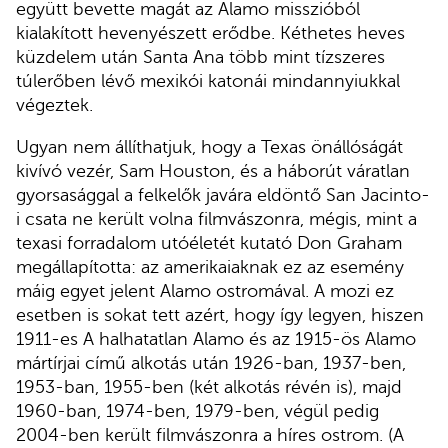
együtt bevette magát az Alamo misszióból
kialakított hevenyészett erődbe. Kéthetes heves
küzdelem után Santa Ana több mint tízszeres
túlerőben lévő mexikói katonái mindannyiukkal
végeztek.
Ugyan nem állíthatjuk, hogy a Texas önállóságát
kivívó vezér, Sam Houston, és a háborút váratlan
gyorsasággal a felkelők javára eldöntő San Jacinto-
i csata ne került volna filmvászonra, mégis, mint a
texasi forradalom utóéletét kutató Don Graham
megállapította: az amerikaiaknak ez az esemény
máig egyet jelent Alamo ostromával. A mozi ez
esetben is sokat tett azért, hogy így legyen, hiszen
1911-es A halhatatlan Alamo és az 1915-ös Alamo
mártírjai című alkotás után 1926-ban, 1937-ben,
1953-ban, 1955-ben (két alkotás révén is), majd
1960-ban, 1974-ben, 1979-ben, végül pedig
2004-ben került filmvászonra a híres ostrom. (A