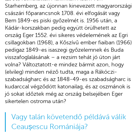
Starhemberg, az újonnan kinevezett magyarországi
császári főparancsnok 1708. évi elfogását vagy
Bem 1849-es piski győzelmét is. 1956 után, a
Kádár-korszakban pedig együtt örülhetett az
ország Eger 1552. évi sikeres védelemének az Egri
csillagokban (1968), a Kőszívű ember fiaiban
(1966)
pedigaz 1849-es isaszegi győzelemnek és Buda
visszafoglalásának – a rezsim tehát jó úton járt
volna? Változtatott-e mindez bármit azon, hogy
(elvileg) minden néző tudta, maga a Rákóczi-
szabadságharc és az 1848-49-es szabadságharc is
kudarccal végződött katonailag, és az oszmánok is
jó sokat időztek még az ország belsejében Eger
sikertelen ostroma után?
Vagy talán követendő példává válik
Ceaușescu Romániája?