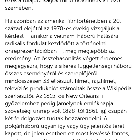
ezek a tulajdonságok mind növelhetik a néző
szemében.
Ha azonban az amerikai filmtörténetben a 20.
század elejétől az 1970-es évekig vizsgáljuk a
kérdést – amikor a vietnami háború hatására
radikális fordulat kezdődött a történelmi
önreprezentációban –, még meglepőbb az
eredmény. Az összehasonlítás végett érdemes
megjegyezni, hogy a sikeres függetlenségi háború
összes eseményéről és szereplőjéről
mindösszesen 33 elkészült filmet, rajzfilmet,
televíziós produkciót számoltak össze a Wikipédia
szerkesztői. Az 1815-ös New Orleans-i
győzelemhez pedig (amelynek emléknapja
szövetségi ünnep volt 1828-tól 1861-ig) csupán
két feldolgozást tudtak hozzárendelni. A
polgárháború ugyan így vagy úgy jelentős teret
kapott, de jelen esetben ez most kevéssé fontos,