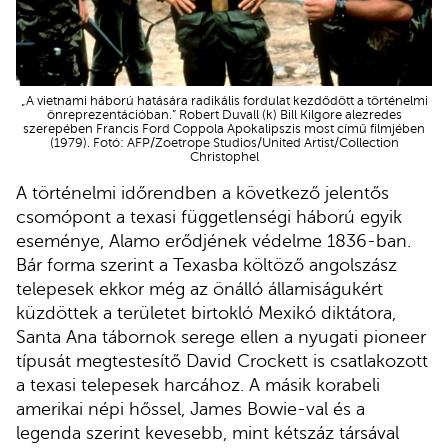
„A vietnami háború hatására radikális fordulat kezdődött a történelmi
önreprezentációban.” Robert Duvall (k) Bill Kilgore alezredes
szerepében Francis Ford Coppola Apokalipszis most című filmjében
(1979). Fotó: AFP/Zoetrope Studios/United Artist/Collection
Christophel
A történelmi időrendben a következő jelentős
csomópont a texasi függetlenségi háború egyik
eseménye, Alamo erődjének védelme 1836-ban.
Bár forma szerint a Texasba költöző angolszász
telepesek ekkor még az önálló államiságukért
küzdöttek a területet birtokló Mexikó diktátora,
Santa Ana tábornok serege ellen a nyugati pioneer
típusát megtestesítő David Crockett is csatlakozott
a texasi telepesek harcához. A másik korabeli
amerikai népi hőssel, James Bowie-val és a
legenda szerint kevesebb, mint kétszáz társával