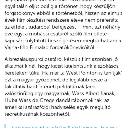
egyáltalán eljut odáig a történet, hogy készüljön
forgatókönyv ebből a történetből, hiszen az elmúlt
évek filmkészítési rendszere eleve nem preferálta
az efféle „kudarcos” befejezést – mint azt néhány
éve egy, a mohácsi csatáról szóló film ötlete
kapcsán folytatott beszélgetésen megtudhattam a
Vajna-féle Filmalap forgatókönyvíróitól.
A brezalauspurci csatáról készült film azonban jó
alkalmat kínál, hogy kicsit kitekintsünk a szokásos
kereteken túlra. Ha már „a West Pointon is tanítják”
ezt a magyar győzelmet, de legalább része a
fakultatív hadtörténeti példatárnak (ami
valószínűleg egy magyarnak, Wass Albert fiának,
Huba Wass de Czege dandártábornoknak, az
amerikai szárazföldi hadviselés egyik megújító
teoretikusának köszönhető),