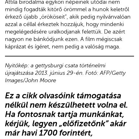
Attila birodalma egykori népeinek utódai nem
mindig fogadták kitörő örömmel a hunok keletről
érkező újabb „örököseit”, akik pedig nyilvánvalóan
azzal a céllal érkeztek hozzájuk, hogy mindenki
megelégedésére uralkodjanak felettük. De azért
nagyon ne bánkódjunk ezen. A film mégiscsak
káprázat és ígéret, nem pedig a valóság maga.
Nyitókép: a gettysburgi csata történelmi
újrajátszása 2013. június 29-én. Fotó: AFP/Getty
Images/John Moore
Ez a cikk olvasóink támogatása
nélkül nem készülhetett volna el.
Ha fontosnak tartja munkánkat,
kérjük,
legyen „előfizetőnk”
akár
már havi 1700 forintért,