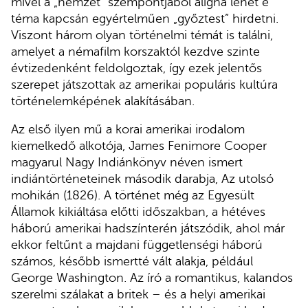
mivel a „nemzet” szempontjából aligha lehet e
téma kapcsán egyértelműen „győztest” hirdetni.
Viszont három olyan történelmi témát is találni,
amelyet a némafilm korszaktól kezdve szinte
évtizedenként feldolgoztak, így ezek jelentős
szerepet játszottak az amerikai populáris kultúra
történelemképének alakításában.
Az első ilyen mű a korai amerikai irodalom
kiemelkedő alkotója, James Fenimore Cooper
magyarul Nagy Indiánkönyv néven ismert
indiántörténeteinek második darabja, Az utolsó
mohikán (1826). A történet még az Egyesült
Államok kikiáltása előtti időszakban, a hétéves
háború amerikai hadszínterén játszódik, ahol már
ekkor feltűnt a majdani függetlenségi háború
számos, később ismertté vált alakja, például
George Washington. Az író a romantikus, kalandos
szerelmi szálakat a britek – és a helyi amerikai