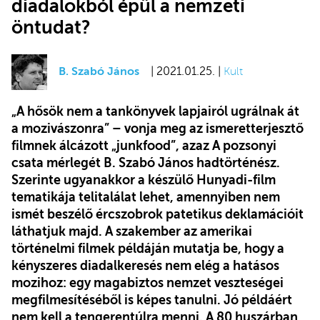
diadalokból épül a nemzeti
öntudat?
B. Szabó János
| 2021.01.25. |
Kult
„A hősök nem a tankönyvek lapjairól ugrálnak át
a mozivászonra” – vonja meg az ismeretterjesztő
filmnek álcázott „junkfood”, azaz A pozsonyi
csata mérlegét B. Szabó János hadtörténész.
Szerinte ugyanakkor a készülő Hunyadi-film
tematikája telitalálat lehet, amennyiben nem
ismét beszélő ércszobrok patetikus deklamációit
láthatjuk majd. A szakember az amerikai
történelmi filmek példáján mutatja be, hogy a
kényszeres diadalkeresés nem elég a hatásos
mozihoz: egy magabiztos nemzet veszteségei
megfilmesítéséből is képes tanulni. Jó példáért
nem kell a tengerentúlra menni. A 80 huszárban