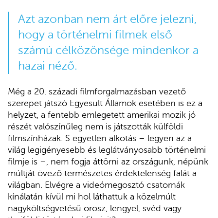
Azt azonban nem árt előre jelezni,
hogy a történelmi filmek első
számú célközönsége mindenkor a
hazai néző.
Még a 20. századi filmforgalmazásban vezető
szerepet játszó Egyesült Államok esetében is ez a
helyzet, a fentebb emlegetett amerikai mozik jó
részét valószínűleg nem is játszották külföldi
filmszínházak. S egyetlen alkotás – legyen az a
világ legigényesebb és leglátványosabb történelmi
filmje is –, nem fogja áttörni az országunk, népünk
múltját övező természetes érdektelenség falát a
világban. Elvégre a videómegosztó csatornák
kínálatán kívül mi hol láthattuk a közelmúlt
nagyköltségvetésű orosz, lengyel, svéd vagy