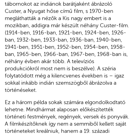
tábornokot az indiánok barátjaként ábrázoló
Custer, a Nyugat hőse című film, s 1970-ben
megláthatták a nézők a Kis nagy embert is a
mozikban, addigra már készült néhány Custer-film.
(1914-ben, 1916-ban, 1921-ben, 1924-ben, 1926-
ban, 1932-ben, 1933-ban, 1936-ban, 1940-ben,
1941-ben, 1951-ben, 1952-ben, 1954-ben, 1958-
ban, 1965-ben, 1966-ban, 1967-ben, 1968-ban is,
néhány évben akár több. A televíziós
produkciókról most nem is beszélve). A széria
folytatódott még a kilencvenes években is – igaz
sokkal inkább indián szemszögből ábrázolva a
történéseket.
Ez a három példa sokak számára elgondolkodtató
lehetne. Mindhármat alaposan előkészítették
történeti festmények, regények, versek és ponyvák.
A filmkészítőknek így nem a semmiből kellett saját
történeteket kreálniuk, hanem a 19. századi