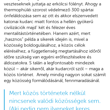
veszteseknek juttatja az erkölcsi fölényt. Ahogy a
thermophüléi szorost védelmező 300 spártai
önfeláldozása sem az ott és akkor elszenvedett
katonai kudarc miatt fontos a hellén gyökerű
civilizációk majd’ két és félezer éves
mentalitástörténetében. Hanem azért, mert
„hasznos” példa a sikerek idején is, mivel a
közösség boldogulásához, a közös célok
eléréséhez, a függetlenség megtartásához időről
időre szükség van egyéni erőfeszítésekre és
áldozatokra. S talán a legfontosabb mindezek
közül – akár sikerről, akár kudarcról szól – maga a
közös történet. Amely mindig nagyon sokat számít
egy közösség formálódásánál, fennmaradásánál.
Mert közös történetek nélkül
nincsenek valódi közösségek sem.
(Aki pedig nem ilyeneket keres,