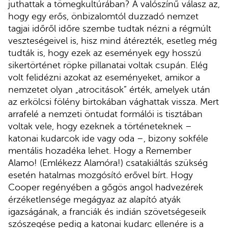
juthattak a tömegkultúrában? A valószínű válasz az,
hogy egy erős, önbizalomtól duzzadó nemzet
tagjai időről időre szembe tudtak nézni a régmúlt
veszteségeivel is, hisz mind átérezték, esetleg még
tudták is, hogy ezek az események egy hosszú
sikertörténet röpke pillanatai voltak csupán. Elég
volt felidézni azokat az eseményeket, amikor a
nemzetet olyan „atrocitások” érték, amelyek után
az erkölcsi fölény birtokában vághattak vissza. Mert
arrafelé a nemzeti öntudat formálói is tisztában
voltak vele, hogy ezeknek a történeteknek –
katonai kudarcok ide vagy oda –, bizony sokféle
mentális hozadéka lehet. Hogy a Remember
Alamo! (Emlékezz Alamóra!) csatakiáltás szükség
esetén hatalmas mozgósító erővel bírt. Hogy
Cooper regényében a gőgös angol hadvezérek
érzéketlensége megágyaz az alapító atyák
igazságának, a franciák és indián szövetségeseik
szószegése pedig a katonai kudarc ellenére is a