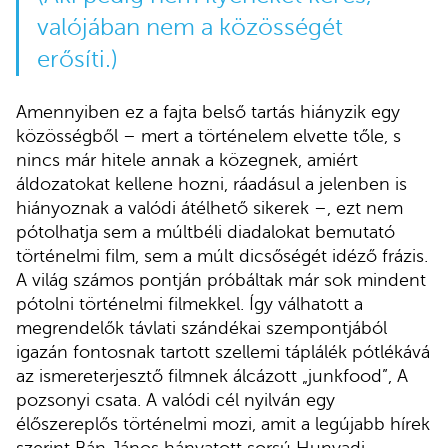
valójában nem a közösségét
erősíti.)
Amennyiben ez a fajta belső tartás hiányzik egy
közösségből – mert a történelem elvette tőle, s
nincs már hitele annak a közegnek, amiért
áldozatokat kellene hozni, ráadásul a jelenben is
hiányoznak a valódi átélhető sikerek –, ezt nem
pótolhatja sem a múltbéli diadalokat bemutató
történelmi film, sem a múlt dicsőségét idéző frázis.
A világ számos pontján próbáltak már sok mindent
pótolni történelmi filmekkel. Így válhatott a
megrendelők távlati szándékai szempontjából
igazán fontosnak tartott szellemi táplálék pótlékává
az ismereterjesztő filmnek álcázott „junkfood”, A
pozsonyi csata. A valódi cél nyilván egy
élőszereplős történelmi mozi, amit a legújabb hírek
szerint Bán János hányatott sorsú Hunyadi-