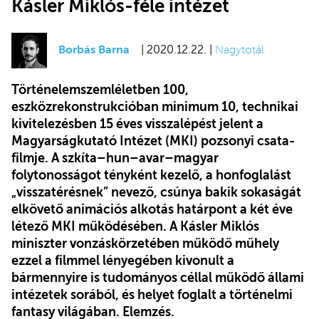
Kásler Miklós-féle intézet
Borbás Barna
| 2020.12.22. |
Nagytotál
Történelemszemléletben 100,
eszközrekonstrukcióban minimum 10, technikai
kivitelezésben 15 éves visszalépést jelent a
Magyarságkutató Intézet (MKI) pozsonyi csata-
filmje. A szkíta–hun–avar–magyar
folytonosságot tényként kezelő, a honfoglalást
„visszatérésnek” nevező, csúnya bakik sokaságát
elkövető animációs alkotás határpont a két éve
létező MKI működésében. A Kásler Miklós
miniszter vonzáskörzetében működő műhely
ezzel a filmmel lényegében kivonult a
bármennyire is tudományos céllal működő állami
intézetek sorából, és helyet foglalt a történelmi
fantasy világában. Elemzés.