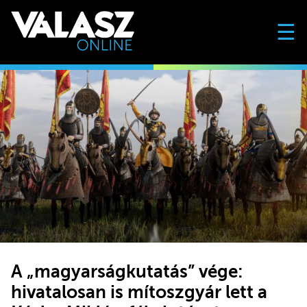
☰
A „magyarságkutatás” vége:
hivatalosan is mítoszgyár lett a