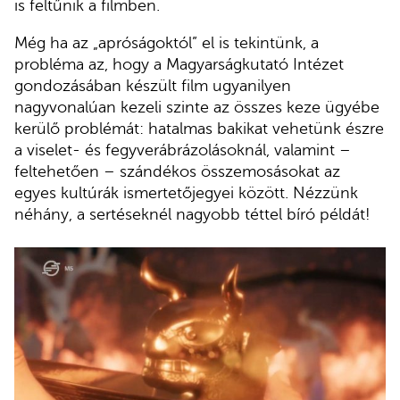
is feltűnik a filmben.
Még ha az „apróságoktól” el is tekintünk, a
probléma az, hogy a Magyarságkutató Intézet
gondozásában készült film ugyanilyen
nagyvonalúan kezeli szinte az összes keze ügyébe
kerülő problémát: hatalmas bakikat vehetünk észre
a viselet- és fegyverábrázolásoknál, valamint –
feltehetően – szándékos összemosásokat az
egyes kultúrák ismertetőjegyei között. Nézzünk
néhány, a sertéseknél nagyobb téttel bíró példát!