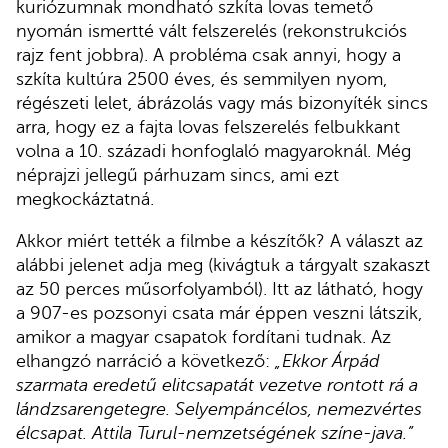
kuriózumnak mondható szkíta lovas temető
nyomán ismertté vált felszerelés (rekonstrukciós
rajz fent jobbra). A probléma csak annyi, hogy a
szkíta kultúra 2500 éves, és semmilyen nyom,
régészeti lelet, ábrázolás vagy más bizonyíték sincs
arra, hogy ez a fajta lovas felszerelés felbukkant
volna a 10. századi honfoglaló magyaroknál. Még
néprajzi jellegű párhuzam sincs, ami ezt
megkockáztatná.
Akkor miért tették a filmbe a készítők? A választ az
alábbi jelenet adja meg (kivágtuk a tárgyalt szakaszt
az 50 perces műsorfolyamból). Itt az látható, hogy
a 907-es pozsonyi csata már éppen veszni látszik,
amikor a magyar csapatok fordítani tudnak. Az
elhangzó narráció a következő:
„Ekkor Árpád
szarmata eredetű elitcsapatát vezetve rontott rá a
lándzsarengetegre. Selyempáncélos, nemezvértes
élcsapat. Attila Turul-nemzetségének színe-java.”