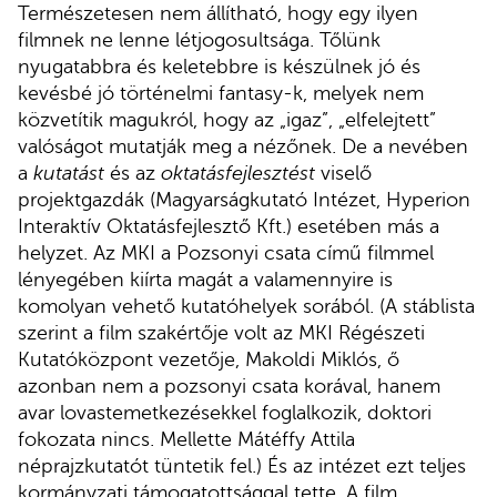
Természetesen nem állítható, hogy egy ilyen
filmnek ne lenne létjogosultsága. Tőlünk
nyugatabbra és keletebbre is készülnek jó és
kevésbé jó történelmi fantasy-k, melyek nem
közvetítik magukról, hogy az „igaz”, „elfelejtett”
valóságot mutatják meg a nézőnek. De a nevében
a
kutatást
és az
oktatásfejlesztést
viselő
projektgazdák (Magyarságkutató Intézet, Hyperion
Interaktív Oktatásfejlesztő Kft.) esetében más a
helyzet. Az MKI a Pozsonyi csata című filmmel
lényegében kiírta magát a valamennyire is
komolyan vehető kutatóhelyek sorából. (A stáblista
szerint a film szakértője volt az MKI Régészeti
Kutatóközpont vezetője, Makoldi Miklós, ő
azonban nem a pozsonyi csata korával, hanem
avar lovastemetkezésekkel foglalkozik, doktori
fokozata nincs. Mellette Mátéffy Attila
néprajzkutatót tüntetik fel.) És az intézet ezt teljes
kormányzati támogatottsággal tette. A film