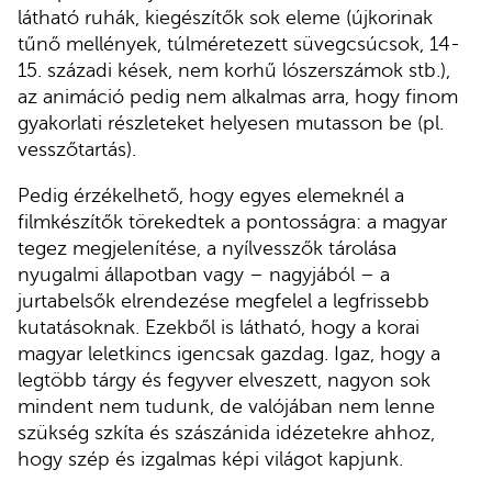
látható ruhák, kiegészítők sok eleme (újkorinak
tűnő mellények, túlméretezett süvegcsúcsok, 14-
15. századi kések, nem korhű lószerszámok stb.),
az animáció pedig nem alkalmas arra, hogy finom
gyakorlati részleteket helyesen mutasson be (pl.
vesszőtartás).
Pedig érzékelhető, hogy egyes elemeknél a
filmkészítők törekedtek a pontosságra: a magyar
tegez megjelenítése, a nyílvesszők tárolása
nyugalmi állapotban vagy – nagyjából – a
jurtabelsők elrendezése megfelel a legfrissebb
kutatásoknak. Ezekből is látható, hogy a korai
magyar leletkincs igencsak gazdag. Igaz, hogy a
legtöbb tárgy és fegyver elveszett, nagyon sok
mindent nem tudunk, de valójában nem lenne
szükség szkíta és szászánida idézetekre ahhoz,
hogy szép és izgalmas képi világot kapjunk.