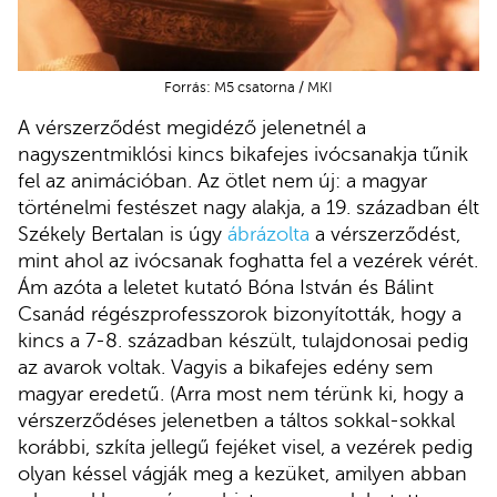
Forrás: M5 csatorna / MKI
A vérszerződést megidéző jelenetnél a
nagyszentmiklósi kincs bikafejes ivócsanakja tűnik
fel az animációban. Az ötlet nem új: a magyar
történelmi festészet nagy alakja, a 19. században élt
Székely Bertalan is úgy
ábrázolta
a vérszerződést,
mint ahol az ivócsanak foghatta fel a vezérek vérét.
Ám azóta a leletet kutató Bóna István és Bálint
Csanád régészprofesszorok bizonyították, hogy a
kincs a 7-8. században készült, tulajdonosai pedig
az avarok voltak. Vagyis a bikafejes edény sem
magyar eredetű. (Arra most nem térünk ki, hogy a
vérszerződéses jelenetben a táltos sokkal-sokkal
korábbi, szkíta jellegű fejéket visel, a vezérek pedig
olyan késsel vágják meg a kezüket, amilyen abban