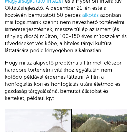
Magyarságkutató Intézet
és a Hyperion Interaktív
Oktatásfejlesztő. A december 21-én este a
köztévén bemutatott 50 perces
alkotás
azonban
mai fogalmaink szerint nem nevezhető történelmi
ismereterjesztésnek, messze túllép az ismert (és
tényleg dicső) múlton, 100-150 éves mítoszokat és
tévedéseket vés kőbe, a hiteles tárgyi kultúra
láttatására pedig lényegében alkalmatlan.
Hogy mi az alapvető probléma a filmmel, először
hardcore történelmi vitákhoz egyáltalán nem
kötődő példával érdemes láttatni. A film a
honfoglalás kori és honfoglalás utáni életmód és
gazdaság tárgyalásánál bemutat állatokat és
kerteket, például így: