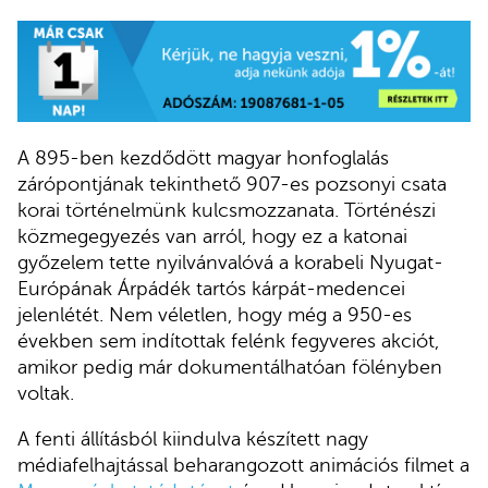
A 895-ben kezdődött magyar honfoglalás
zárópontjának tekinthető 907-es pozsonyi csata
korai történelmünk kulcsmozzanata. Történészi
közmegegyezés van arról, hogy ez a katonai
győzelem tette nyilvánvalóvá a korabeli Nyugat-
Európának Árpádék tartós kárpát-medencei
jelenlétét. Nem véletlen, hogy még a 950-es
években sem indítottak felénk fegyveres akciót,
amikor pedig már dokumentálhatóan fölényben
voltak.
A fenti állításból kiindulva készített nagy
médiafelhajtással beharangozott animációs filmet a