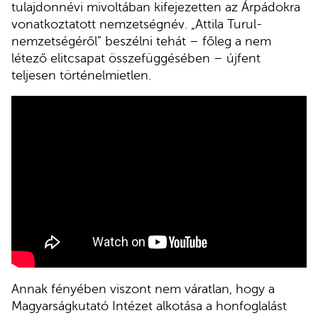
tulajdonnévi mivoltában kifejezetten az Árpádokra
vonatkoztatott nemzetségnév. „Attila Turul-
nemzetségéről” beszélni tehát – főleg a nem
létező elitcsapat összefüggésében – újfent
teljesen történelmietlen.
A teljes animációs film (forrás Youtube, MKI)
Annak fényében viszont nem váratlan, hogy a
Magyarságkutató Intézet alkotása a honfoglalást