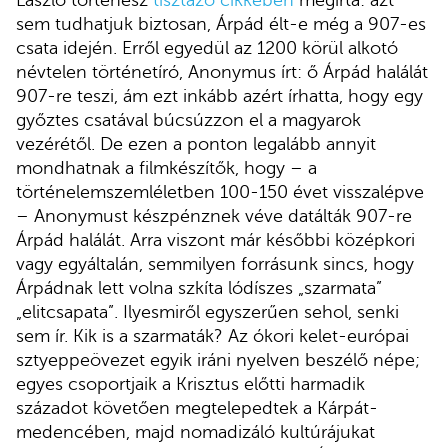
László történész
tisztázó cikkében
megírta: azt
sem tudhatjuk biztosan, Árpád élt-e még a 907-es
csata idején. Erről egyedül az 1200 körül alkotó
névtelen történetíró, Anonymus írt: ő Árpád halálát
907-re teszi, ám ezt inkább azért írhatta, hogy egy
győztes csatával búcsúzzon el a magyarok
vezérétől. De ezen a ponton legalább annyit
mondhatnak a filmkészítők, hogy – a
történelemszemléletben 100-150 évet visszalépve
– Anonymust készpénznek véve datálták 907-re
Árpád halálát. Arra viszont már későbbi középkori
vagy egyáltalán, semmilyen forrásunk sincs, hogy
Árpádnak lett volna szkíta lódíszes „szarmata”
„elitcsapata”. Ilyesmiről egyszerűen sehol, senki
sem ír. Kik is a szarmaták? Az ókori kelet-európai
sztyeppeövezet egyik iráni nyelven beszélő népe;
egyes csoportjaik a Krisztus előtti harmadik
századot követően megtelepedtek a Kárpát-
medencében, majd nomadizáló kultúrájukat