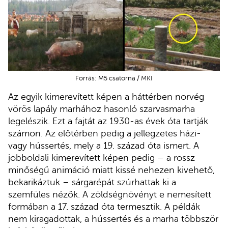
Forrás: M5 csatorna / MKI
Az egyik kimerevített képen a háttérben norvég
vörös lapály marhához hasonló szarvasmarha
legelészik. Ezt a fajtát az 1930-as évek óta tartják
számon. Az előtérben pedig a jellegzetes házi-
vagy hússertés, mely a 19. század óta ismert. A
jobboldali kimerevített képen pedig – a rossz
minőségű animáció miatt kissé nehezen kivehető,
bekarikáztuk – sárgarépát szúrhattak ki a
szemfüles nézők. A zöldségnövényt e nemesített
formában a 17. század óta termesztik. A példák
nem kiragadottak, a hússertés és a marha többször