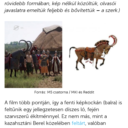
rövidebb formában, kép nélkül közöltük, olvasói
javaslatra emeltük feljebb és bővítettük
–
a szerk.)
Forrás: M5 csatorna / MKI és Reddit
A film több pontján, így a fenti képkockán (balra) is
feltűnik egy jellegzetesen díszes ló, fején
szarvszerű ékítménnyel. Ez nem más, mint a
kazahsztáni Berel közelében
feltárt
, valóban