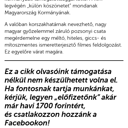
legvégén „külön köszönetet” mondanak
Magyarország Kormányának.
A valóban korszakhatárnak nevezhető, nagy
magyar győzelemmel záruló pozsonyi csata
megérdemelne egy méltó, hiteles, giccs- és
mítoszmentes ismeretterjesztő filmes feldolgozást.
Ez egyelőre várat magára.
Ez a cikk olvasóink támogatása
nélkül nem készülhetett volna el.
Ha fontosnak tartja munkánkat,
kérjük,
legyen „előfizetőnk”
akár
már havi 1700 forintért,
és
csatlakozzon hozzánk a
Facebookon
!