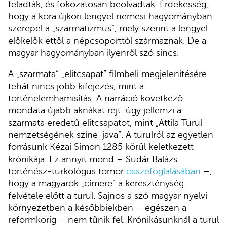
feladták, és fokozatosan beolvadtak. Érdekesség,
hogy a kora újkori lengyel nemesi hagyományban
szerepel a „szarmatizmus”, mely szerint a lengyel
előkelők ettől a népcsoporttól származnak. De a
magyar hagyományban ilyenről szó sincs.
A „szarmata” „elitcsapat” filmbeli megjelenítésére
tehát nincs jobb kifejezés, mint a
történelemhamisítás. A narráció következő
mondata újabb aknákat rejt: úgy jellemzi a
szarmata eredetű elitcsapatot, mint „Attila Turul-
nemzetségének színe-java”. A turulról az egyetlen
forrásunk Kézai Simon 1285 körül keletkezett
krónikája. Ez annyit mond – Sudár Balázs
történész-turkológus tömör
összefoglalásában
–,
hogy a magyarok „címere” a kereszténység
felvétele előtt a turul. Sajnos a szó magyar nyelvi
környezetben a későbbiekben – egészen a
reformkorig – nem tűnik fel. Krónikásunknál a turul