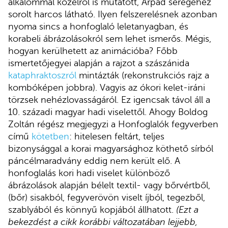
alkalommal közelről is mutatott, Árpád seregéhez
sorolt harcos látható. Ilyen felszerelésnek azonban
nyoma sincs a honfoglaló leletanyagban, és
korabeli ábrázolásokról sem lehet ismerős. Mégis,
hogyan kerülhetett az animációba? Főbb
ismertetőjegyei alapján a rajzot a szászánida
kataphraktoszról
mintázták (rekonstrukciós rajz a
kombóképen jobbra). Vagyis az ókori kelet-iráni
törzsek nehézlovasságáról. Ez igencsak távol áll a
10. századi magyar hadi viselettől. Ahogy Boldog
Zoltán régész megjegyzi a Honfoglalók fegyverben
című
kötetben
: hitelesen feltárt, teljes
bizonysággal a korai magyarsághoz köthető sírból
páncélmaradvány eddig nem került elő. A
honfoglalás kori hadi viselet különböző
ábrázolások alapján bélelt textil- vagy bőrvértből,
(bőr) sisakból, fegyverövön viselt íjból, tegezből,
szablyából és könnyű kopjából állhatott.
(Ezt a
bekezdést a cikk korábbi változatában lejjebb,