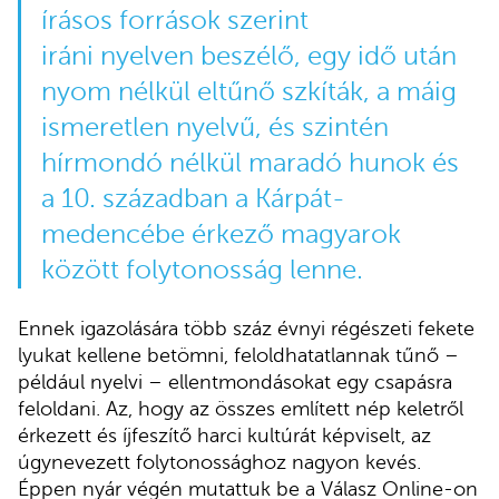
írásos források szerint
iráni nyelven beszélő, egy idő után
nyom nélkül eltűnő szkíták, a máig
ismeretlen nyelvű, és szintén
hírmondó nélkül maradó hunok és
a 10. században a Kárpát-
medencébe érkező magyarok
között folytonosság lenne.
Ennek igazolására több száz évnyi régészeti fekete
lyukat kellene betömni, feloldhatatlannak tűnő –
például nyelvi – ellentmondásokat egy csapásra
feloldani. Az, hogy az összes említett nép keletről
érkezett és íjfeszítő harci kultúrát képviselt, az
úgynevezett folytonossághoz nagyon kevés.
Éppen nyár végén mutattuk be a Válasz Online-on