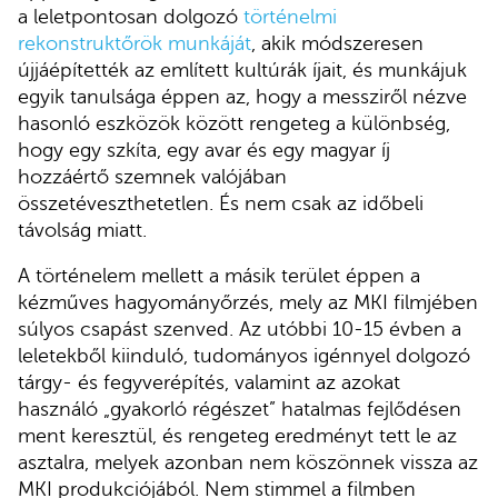
a leletpontosan dolgozó
történelmi
rekonstruktőrök munkáját
, akik módszeresen
újjáépítették az említett kultúrák íjait, és munkájuk
egyik tanulsága éppen az, hogy a messziről nézve
hasonló eszközök között rengeteg a különbség,
hogy egy szkíta, egy avar és egy magyar íj
hozzáértő szemnek valójában
összetéveszthetetlen. És nem csak az időbeli
távolság miatt.
A történelem mellett a másik terület éppen a
kézműves hagyományőrzés, mely az MKI filmjében
súlyos csapást szenved. Az utóbbi 10-15 évben a
leletekből kiinduló, tudományos igénnyel dolgozó
tárgy- és fegyverépítés, valamint az azokat
használó „gyakorló régészet” hatalmas fejlődésen
ment keresztül, és rengeteg eredményt tett le az
asztalra, melyek azonban nem köszönnek vissza az
MKI produkciójából. Nem stimmel a filmben