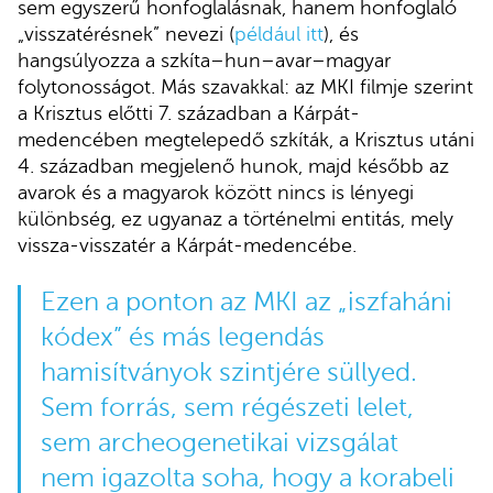
sem egyszerű honfoglalásnak, hanem honfoglaló
„visszatérésnek” nevezi (
például itt
), és
hangsúlyozza a szkíta–hun–avar–magyar
folytonosságot. Más szavakkal: az MKI filmje szerint
a Krisztus előtti 7. században a Kárpát-
medencében megtelepedő szkíták, a Krisztus utáni
4. században megjelenő hunok, majd később az
avarok és a magyarok között nincs is lényegi
különbség, ez ugyanaz a történelmi entitás, mely
vissza-visszatér a Kárpát-medencébe.
Ezen a ponton az MKI az „iszfaháni
kódex” és más legendás
hamisítványok szintjére süllyed.
Sem forrás, sem régészeti lelet,
sem archeogenetikai vizsgálat
nem igazolta soha, hogy a korabeli