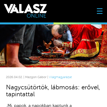
☰
2026.04.02. | Mazgon Gábor |
Világmagyarázat
Nagycsütörtök, lábmosás: erővel,
tapintattal
„Mi, papok, a napokban kaptunk a