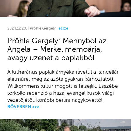
2024.12.20. | Prőhle Gergely |
esszé
Prőhle Gergely: Mennyből az
Angela – Merkel memoárja,
avagy üzenet a paplakból
A lutheránus paplak árnyéka rávetül a kancellári
életműre: még az azóta gyakran kárhoztatott
Willkommenskultur mögött is felsejlik. Esszébe
torkolló recenzió a hazai evangélikusok világi
vezetőjétől, korábbi berlini nagykövettől.
BŐVEBBEN >>>