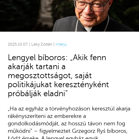
2025.10.07. | Laky Zoltán |
Interjú
Lengyel bíboros: „Akik fenn
akarják tartani a
megosztottságot, saját
politikájukat keresztényként
próbálják eladni”
„Ha az egyház a törvényhozáson keresztül akarja
rákényszeríteni az emberekre a
gondolkodásmódját, az hosszú távon nem fog
működni” – figyelmeztet Grzegorz Ryś bíboros,
Łódź érseke. A lengyel egyház egyik