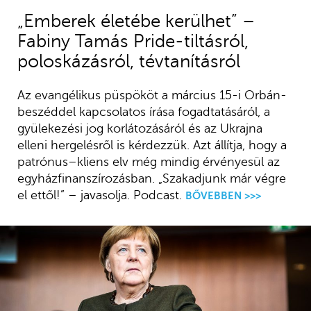
„Emberek életébe kerülhet” –
Fabiny Tamás Pride-tiltásról,
poloskázásról, tévtanításról
Az evangélikus püspököt a március 15-i Orbán-
beszéddel kapcsolatos írása fogadtatásáról, a
gyülekezési jog korlátozásáról és az Ukrajna
elleni hergelésről is kérdezzük. Azt állítja, hogy a
patrónus–kliens elv még mindig érvényesül az
egyházfinanszírozásban. „Szakadjunk már végre
el ettől!” – javasolja. Podcast.
BŐVEBBEN >>>