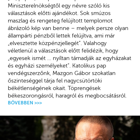
Miniszterelnökségtől egy névre szóló kis
választások előtti ajándékot. Sok smúzos
maszlag és rengeteg felújított templomot
ábrázoló kép van benne – melyek persze olyan
állampárti pénzből lettek felújítva, ami már
„elvesztette közpénzjellegét”. Valahogy
véletlenül a választások előtt felidézik, hogy
„egyesek ismét … nyíltan támadják az egyházakat
és egyházi személyeket”. Katolikus pap
vendégszerzőnk, Mazgon Gábor szokatlan
őszinteséggel tárja fel nagycsütörtöki
békétlenségének okait. Töprengések
békeszorongásról, haragról és megbocsátásról.
BŐVEBBEN >>>