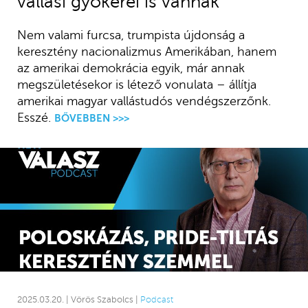
vallási gyökerei is vannak
Nem valami furcsa, trumpista újdonság a
keresztény nacionalizmus Amerikában, hanem
az amerikai demokrácia egyik, már annak
megszületésekor is létező vonulata – állítja
amerikai magyar vallástudós vendégszerzőnk.
Esszé.
BŐVEBBEN >>>
2025.03.20. | Vörös Szabolcs |
Podcast