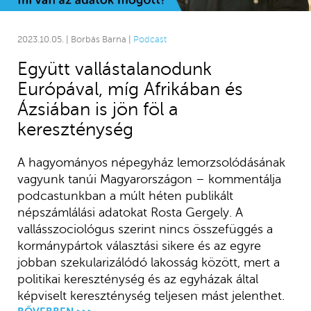
2023.10.05. | Borbás Barna |
Podcast
Együtt vallástalanodunk
Európával, míg Afrikában és
Ázsiában is jön föl a
kereszténység
A hagyományos népegyház lemorzsolódásának
vagyunk tanúi Magyarországon – kommentálja
podcastunkban a múlt héten publikált
népszámlálási adatokat Rosta Gergely. A
vallásszociológus szerint nincs összefüggés a
kormánypártok választási sikere és az egyre
jobban szekularizálódó lakosság között, mert a
politikai kereszténység és az egyházak által
képviselt kereszténység teljesen mást jelenthet.