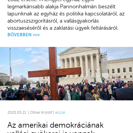
legmarkánsabb alakja Pannonhalmán beszélt
lapunknak az egyház és politika kapcsolatáról, az
abortuszszigorításról, a vallásgyakorlás
visszaeséséről és a zaklatási ügyek feltárásáról.
BŐVEBBEN >>>
2025.05.21. | Oltvai Kristóf |
esszé
Az amerikai demokráciának