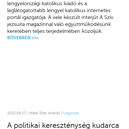
lengyelországi katolikus kiadó és a
leglátogatottabb lengyel katolikus internetes
portál igazgatója. A vele készült interjút A Szív
jezsuita magazinnal való együttműködésünk
keretében teljes terjedelmében közöljük.
BŐVEBBEN >>>
2023.09.27. | Máté-Tóth András |
Nagytotál
A politikai kereszténység kudarca