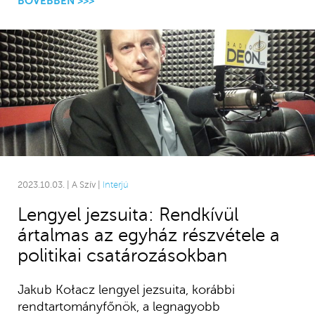
BŐVEBBEN >>>
2023.10.03. | A Szív |
Interjú
Lengyel jezsuita: Rendkívül
ártalmas az egyház részvétele a
politikai csatározásokban
Jakub Kołacz lengyel jezsuita, korábbi
rendtartományfőnök, a legnagyobb