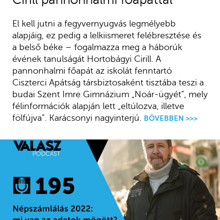
El kell jutni a fegyvernyugvás legmélyebb
alapjáig, ez pedig a lelkiismeret felébresztése és
a belső béke – fogalmazza meg a háborúk
évének tanulságát Hortobágyi Cirill. A
pannonhalmi főapát az iskolát fenntartó
Ciszterci Apátság társbiztosaként tisztába teszi a
budai Szent Imre Gimnázium „Noár-ügyét”, mely
félinformációk alapján lett „eltúlozva, illetve
fölfújva”. Karácsonyi nagyinterjú.
BŐVEBBEN >>>