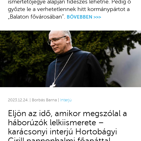
ismertetőjegye alapján fideszes lehetne. Pedig ő
győzte le a verhetetlennek hitt kormánypártot a
„Balaton fővárosában”.
BŐVEBBEN >>>
2023.12.24. | Borbás Barna |
Interjú
Eljön az idő, amikor megszólal a
háborúzók lelkiismerete –
karácsonyi interjú Hortobágyi
Cirill pannonhalmi főapáttal