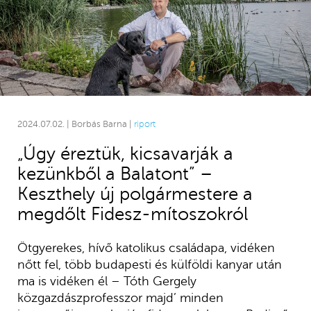
2024.07.02. | Borbás Barna |
riport
„Úgy éreztük, kicsavarják a
kezünkből a Balatont” –
Keszthely új polgármestere a
megdőlt Fidesz-mítoszokról
Ötgyerekes, hívő katolikus családapa, vidéken
nőtt fel, több budapesti és külföldi kanyar után
ma is vidéken él – Tóth Gergely
közgazdászprofesszor majd’ minden