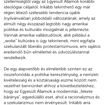
szellemiségtől vagy az Egyesült Államok korábbi
ideológiai céljaitól. Inkább tekinthető egy már
régen létező szélesebb tendencia újabb
(nyilvánvalóan jobboldali) változatának, amely az
elmúlt négy évszázad legtöbb nagy amerikai
politikai és kulturális mozgalmát is jellemezte.
Vannak amerikai vallástudósok, akik például a
„woke” kultúrára is úgy tekintenek, mint egyfajta
szekularizált liberális protestantizmusra, ami sajátos
eredendő bűn elmélettel és üdvözüléstannal
rendelkezik.
De egy alapvetőbb és elméletibb szinten ez az
összefonódás a politikai kereszténység, a nemzeti
kivételesség és a köztársasági eszme között nem
vezethet bennünket ahhoz a következtetéshez,
hogy az Egyesült Államok a modernitás „fekete
báránya”, egyedülálló eset, ahol a racionalizmus és
a szekularizmus nem érvényesült. Inkább arra