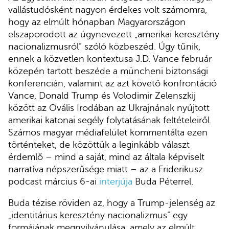
vallástudósként nagyon érdekes volt számomra,
hogy az elmúlt hónapban Magyarországon
elszaporodott az úgynevezett „amerikai keresztény
nacionalizmusról” szóló közbeszéd. Úgy tűnik,
ennek a közvetlen kontextusa J.D. Vance február
közepén tartott beszéde a müncheni biztonsági
konferencián, valamint az azt követő konfrontáció
Vance, Donald Trump és Volodimir Zelenszkij
között az Ovális Irodában az Ukrajnának nyújtott
amerikai katonai segély folytatásának feltételeiről.
Számos magyar médiafelület kommentálta ezen
történteket, de közöttük a leginkább választ
érdemlő – mind a saját, mind az általa képviselt
narratíva népszerűsége miatt – az a Friderikusz
podcast március 6-ai
interjúja
Buda Péterrel.
Buda tézise röviden az, hogy a Trump-jelenség az
„identitárius keresztény nacionalizmus” egy
formájának megnyilvánulása, amely az elmúlt