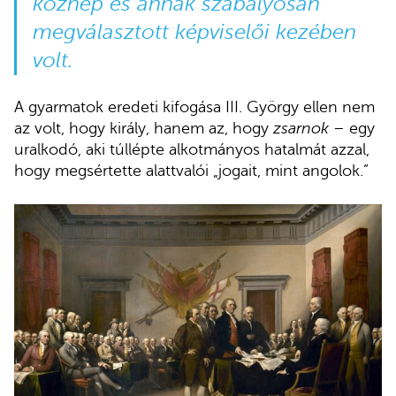
köznép és annak szabályosan
megválasztott képviselői kezében
volt.
A gyarmatok eredeti kifogása III. György ellen nem
az volt, hogy király, hanem az, hogy
zsarnok
– egy
uralkodó, aki túllépte alkotmányos hatalmát azzal,
hogy megsértette alattvalói „jogait, mint angolok.”