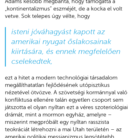
Adams később megbánta, hogy támogatta a
„kontinentalizmus” eszméjét, de a kocka el volt
vetve. Sok telepes úgy vélte, hogy
isteni jóváhagyást kapott az
amerikai nyugat őslakosainak
kiirtására, és ennek megfelelően
cselekedtek,
ezt a hitet a modern technológiai társadalom
megállíthatatlan fejlődésének utópisztikus
nézetével ötvözve. A szövetségi kormánnyal való
konfliktusa ellenére talán egyetlen csoport sem
játszotta el olyan nyíltan ezt a véres szoteriológiai
drámát, mint a mormon egyház, amelyre –
miszerint megpróbált egy nyíltan rasszista
teokráciát létrehozni a mai Utah területén – az
amerikai politikai messianizmus legsötétebb