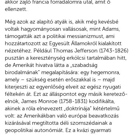
akkor zajló francia forradalomra utal, amit ő
ellenzett.
Még azok az alapító atyák is, akik még kevésbé
voltak hagyományosan vallásosak, mint Adams,
támogatták azt a politikai messianizmust, ami
hozzátartozott az Egyesült Államokról kialakított
nézetéhez. Például Thomas Jefferson (1743-1826)
pusztán a kereszténység erkölcsi tartalmában hitt,
de Amerikát hivatva látta a „szabadság
birodalmának” megalapítására: egy hegemonra,
amely – szükség esetén erőszakkal is – majd
kiterjeszti az egyenlőség elveit az egész nyugati
féltekén át. Ezt az álláspontot egy másik keretező-
elnök, James Monroe (1758-1831) kodifikálta,
akinek a róla elnevezett „doktrínája” kétértelmű
volt: az Amerikákban való európai beavatkozás
kizárásával megtiltotta déli szomszédainak a
geopolitikai autonómiát. Ez a kvázi gyarmati