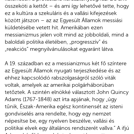
összeköti a kettőt – és ami így lehetővé tette, hogy
ez a kultúra a szekuláris és a vallási kifejezések
között játszon – az az Egyesült Államok messiási
küldetésébe vetett hit. Amerikában ezen
messianizmus jelen volt mind az jobboldali, mind a
baloldali politika életében, „progresszív” és
„reakciós” megnyilvánulásokat egyaránt látva.
A 19. században ez a messianizmus két fő színtere
az Egyesült Államok nyugati terjeszkedése és az
ehhez kapcsolódó rabszolgaságról szóló viták
voltak, amelyek az amerikai polgárháborúban
tetőztek. A szintén elnökké választott John Quincy
Adams (1767-1848) azt írta apjának, hogy „úgy
tűnik, Észak-Amerika egész kontinensét az isteni
gondviselés arra rendelte, hogy egy nemzet
népesítse be, egy nyelven beszélve, vallási és
politikai elvek egy általános rendszerét vallva.” A ifjú