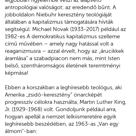
antropológiai valóságot: az eredendő bűnt. A
jobboldalon Niebuhr keresztény teológiáját
általában a kapitalizmus támogatására hívták
segítségül. Michael Novak (1933-2017) például az
1982-es A demokratikus kapitalizmus szelleme
című művében – amely nagy hatással volt a
reaganizmusra – azzal érvelt, hogy az „árucikkek
áramlása” a szabadpiacon nem más, mint Isten
belső, szentháromságos életének teremtményi
képmása!
Ebben a korszakban a leghíresebb teológus, aki
Amerika „zsidó-keresztény” önarcképét
progresszív célokra használta, Martin Luther King,
Jr. (1929-1968) volt. Gondoljunk például arra,
hogyan apellál a nemzet lelkiismeretére egyik
leghíresebb beszédében, az 1963-as „Van egy
álmom”-ban: