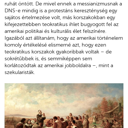
ruhát öntött. De mivel ennek a messianizmusnak a
DNS-e mindig is a protestáns kereszténység egy
sajátos értelmezése volt, más korszakokban egy
kifejezettebben teokratikus ihlet bugyogott fel az
amerikai politikai és kulturális élet felszínére.
Igazából azt állítanám, hogy az amerikai történelem
komoly értékelésé elismerné azt, hogy ezen
teokratikus korszakok gyakoribbak voltak – de
sokrétűbbek is, és semmiképpen sem
korlátozódtak az amerikai jobboldalra –, mint a
szekularisták.