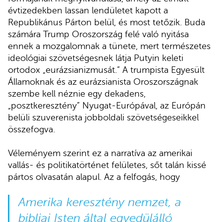
évtizedekben lassan lendületet kapott a
Republikánus Párton belül, és most tetőzik. Buda
számára Trump Oroszország felé való nyitása
ennek a mozgalomnak a tünete, mert természetes
ideológiai szövetségesnek látja Putyin keleti
ortodox „eurázsianizmusát.” A trumpista Egyesült
Államoknak és az eurázsianista Oroszországnak
szembe kell néznie egy dekadens,
„posztkeresztény” Nyugat-Európával, az Európán
belüli szuverenista jobboldali szövetségeseikkel
összefogva.
Véleményem szerint ez a narratíva az amerikai
vallás- és politikatörténet felületes, sőt talán kissé
pártos olvasatán alapul. Az a felfogás, hogy
Amerika keresztény nemzet, a
bibliai Isten által egyedülálló