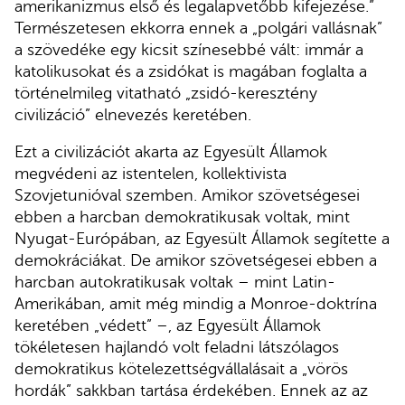
amerikanizmus első és legalapvetőbb kifejezése.”
Természetesen ekkorra ennek a „polgári vallásnak”
a szövedéke egy kicsit színesebbé vált: immár a
katolikusokat és a zsidókat is magában foglalta a
történelmileg vitatható „zsidó-keresztény
civilizáció” elnevezés keretében.
Ezt a civilizációt akarta az Egyesült Államok
megvédeni az istentelen, kollektivista
Szovjetunióval szemben. Amikor szövetségesei
ebben a harcban demokratikusak voltak, mint
Nyugat-Európában, az Egyesült Államok segítette a
demokráciákat. De amikor szövetségesei ebben a
harcban autokratikusak voltak – mint Latin-
Amerikában, amit még mindig a Monroe-doktrína
keretében „védett” –, az Egyesült Államok
tökéletesen hajlandó volt feladni látszólagos
demokratikus kötelezettségvállalásait a „vörös
hordák” sakkban tartása érdekében. Ennek az az