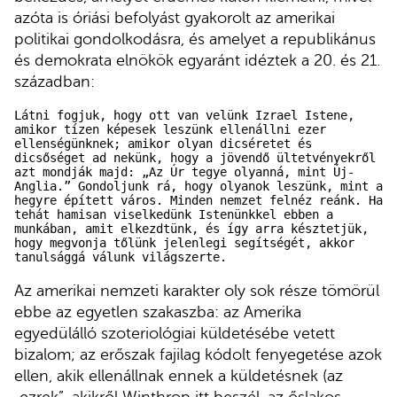
azóta is óriási befolyást gyakorolt az amerikai
politikai gondolkodásra, és amelyet a republikánus
és demokrata elnökök egyaránt idéztek a 20. és 21.
században:
Látni fogjuk, hogy ott van velünk Izrael Istene, 
amikor tízen képesek leszünk ellenállni ezer 
ellenségünknek; amikor olyan dicséretet és 
dicsőséget ad nekünk, hogy a jövendő ültetvényekről 
azt mondják majd: „Az Úr tegye olyanná, mint Új-
Anglia.” Gondoljunk rá, hogy olyanok leszünk, mint a 
hegyre épített város. Minden nemzet felnéz reánk. Ha 
tehát hamisan viselkedünk Istenünkkel ebben a 
munkában, amit elkezdtünk, és így arra késztetjük, 
hogy megvonja tőlünk jelenlegi segítségét, akkor 
tanulsággá válunk világszerte.
Az amerikai nemzeti karakter oly sok része tömörül
ebbe az egyetlen szakaszba: az Amerika
egyedülálló szoteriológiai küldetésébe vetett
bizalom; az erőszak fajilag kódolt fenyegetése azok
ellen, akik ellenállnak ennek a küldetésnek (az
„ezrek”, akikről Winthrop itt beszél, az őslakos