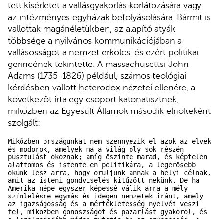
tett kísérletet a vallásgyakorlás korlátozására vagy
az intézményes egyházak befolyásolására. Bármit is
vallottak magánéletükben, az alapító atyák
többsége a nyilvános kommunikációjában a
vallásosságot a nemzet erkölcsi és ezért politikai
gerincének tekintette. A massachusettsi John
Adams (1735-1826) például, számos teológiai
kérdésben vallott heterodox nézetei ellenére, a
következőt írta egy csoport katonatisztnek,
miközben az Egyesült Államok második elnökeként
szolgált:
Miközben országunkat nem szennyezik el azok az elvek 
és modorok, amelyek ma a világ oly sok részén 
pusztulást okoznak; amíg őszinte marad, és képtelen 
alattomos és istentelen politikára, a legerősebb 
okunk lesz arra, hogy örüljünk annak a helyi célnak, 
amit az isteni gondviselés kitűzött nekünk. De ha 
Amerika népe egyszer képessé válik arra a mély 
színlelésre egymás és idegen nemzetek iránt, amely 
az igazságosság és a mértékletesség nyelvét veszi 
fel, miközben gonoszságot és pazarlást gyakorol, és 