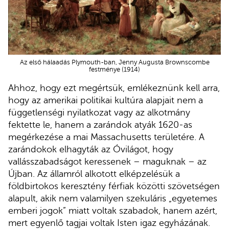
Az első hálaadás Plymouth-ban, Jenny Augusta Brownscombe
festménye (1914)
Ahhoz, hogy ezt megértsük, emlékeznünk kell arra,
hogy az amerikai politikai kultúra alapjait nem a
függetlenségi nyilatkozat vagy az alkotmány
fektette le, hanem a zarándok atyák 1620-as
megérkezése a mai Massachusetts területére. A
zarándokok elhagyták az Óvilágot, hogy
vallásszabadságot keressenek – maguknak – az
Újban. Az államról alkotott elképzelésük a
földbirtokos keresztény férfiak közötti szövetségen
alapult, akik nem valamilyen szekuláris „egyetemes
emberi jogok” miatt voltak szabadok, hanem azért,
mert egyenlő tagjai voltak Isten igaz egyházának.