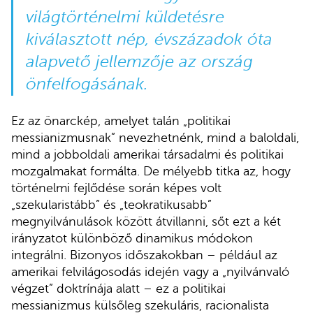
világtörténelmi küldetésre
kiválasztott nép, évszázadok óta
alapvető jellemzője az ország
önfelfogásának.
Ez az önarckép, amelyet talán „politikai
messianizmusnak” nevezhetnénk, mind a baloldali,
mind a jobboldali amerikai társadalmi és politikai
mozgalmakat formálta. De mélyebb titka az, hogy
történelmi fejlődése során képes volt
„szekularistább” és „teokratikusabb”
megnyilvánulások között átvillanni, sőt ezt a két
irányzatot különböző dinamikus módokon
integrálni. Bizonyos időszakokban – például az
amerikai felvilágosodás idején vagy a „nyilvánvaló
végzet” doktrínája alatt – ez a politikai
messianizmus külsőleg szekuláris, racionalista