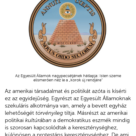
Az Egyesült Államok nagypecsétjének hátlapja: Isten szeme
elismerően néz le a „korok új rendjére”
Az amerikai társadalmat és politikát azóta is kísérti
ez az egyidejűség. Egyrészt az Egyesült Államoknak
szekuláris alkotmánya van, amely a bevett egyház
lehetőségét
törvényileg
tiltja. Másrészt az amerikai
politikai
kultúrában
a demokratikus eszmék mindig
is szorosan kapcsolódtak a kereszténységhez,
különösen a protestáns kereszténységhez. De ami