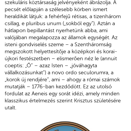
szekuláris köztársaság jelvényeként ábrázolja. A
pecsét előlapján a szélesebb körben ismert
heraldikát látjuk: a fehérfejű rétisas, a tizenhárom
csillag, e pluribus unum („sokból egy”). Aztán a
hátlapon bepillantást nyerhetünk abba, ami
valójában megalapozza az államok egységét. Az
isteni gondviselés szeme – a Szentháromság
megszokott helyettesítője a középkori és korai-
újkori festészetben – elismerően néz le (annuit
coeptis: „Ő” – azaz Isten – „jóváhagyta
vállalkozásunkat”) a novo ordo seculorumra, a
„korok új rendjére”, ami – ahogy a római számok
mutatják – 1776-ban kezdődött. Ez az utolsó
fordulat az Aeneis egy sorát idézi, amely minden
klasszikus értelmezés szerint Krisztus születésére
utalt.