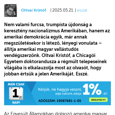
Oltvai Kristóf
| 2025.05.21. |
esszé
Nem valami furcsa, trumpista újdonság a
keresztény nacionalizmus Amerikában, hanem az
amerikai demokrácia egyik, már annak
megszületésekor is létező, lényegi vonulata –
állítja amerikai magyar vallástudós
vendégszerzőnk. Oltvai Kristóf, a Chicagói
Egyetem doktorandusza a régmúlt telepeseinek
világába is elkalauzolja most az olvasót, hogy
jobban értsük a jelen Amerikáját. Esszé.
Az Egyesült Államokban dolgozó amerikai magyar