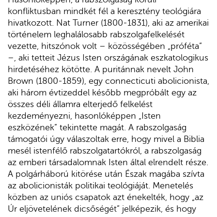
konfliktusban mindkét fél a keresztény teológiára
hivatkozott. Nat Turner (1800-1831), aki az amerikai
történelem leghalálosabb rabszolgafelkelését
vezette, hitszónok volt – közösségében „próféta”
–, aki tetteit Jézus Isten országának eszkatologikus
hirdetéséhez kötötte. A puritánnak nevelt John
Brown (1800-1859), egy connecticuti abolicionista,
aki három évtizeddel később megpróbált egy az
összes déli államra elterjedő felkelést
kezdeményezni, hasonlóképpen „Isten
eszközének” tekintette magát. A rabszolgaság
támogatói úgy válaszoltak erre, hogy mivel a Biblia
mesél istenfélő rabszolgatartókról, a rabszolgaság
az emberi társadalomnak Isten által elrendelt része.
A polgárháború kitörése után Észak magába szívta
az abolicionisták politikai teológiáját. Menetelés
közben az uniós csapatok azt énekelték, hogy „az
Úr eljövetelének dicsőségét” jelképezik, és hogy