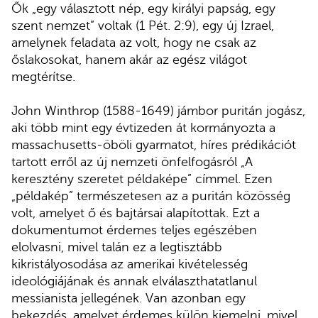
Ők „egy választott nép, egy királyi papság, egy
szent nemzet” voltak (1 Pét. 2:9), egy új Izrael,
amelynek feladata az volt, hogy ne csak az
őslakosokat, hanem akár az egész világot
megtérítse.
John Winthrop (1588-1649) jámbor puritán jogász,
aki több mint egy évtizeden át kormányozta a
massachusetts-öböli gyarmatot, híres prédikációt
tartott erről az új nemzeti önfelfogásról „A
keresztény szeretet példaképe” címmel. Ezen
„példakép” természetesen az a puritán közösség
volt, amelyet ő és bajtársai alapítottak. Ezt a
dokumentumot érdemes teljes egészében
elolvasni, mivel talán ez a legtisztább
kikristályosodása az amerikai kivételesség
ideológiájának és annak elválaszthatatlanul
messianista jellegének. Van azonban egy
bekezdés, amelyet érdemes külön kiemelni, mivel