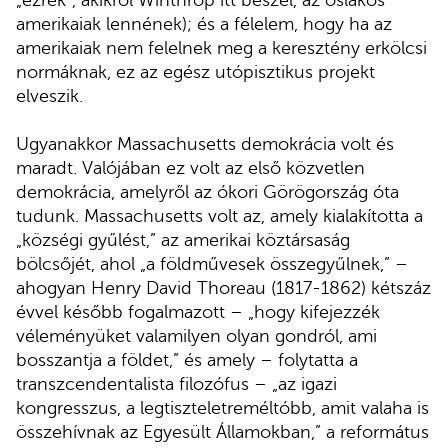
amerikaiak lennének); és a félelem, hogy ha az
amerikaiak nem felelnek meg a keresztény erkölcsi
normáknak, ez az egész utópisztikus projekt
elveszik.
Ugyanakkor Massachusetts demokrácia volt és
maradt. Valójában ez volt az első közvetlen
demokrácia, amelyről az ókori Görögország óta
tudunk. Massachusetts volt az, amely kialakította a
„községi gyűlést,” az amerikai köztársaság
bölcsőjét, ahol „a földművesek összegyűlnek,” –
ahogyan Henry David Thoreau (1817-1862) kétszáz
évvel később fogalmazott – „hogy kifejezzék
véleményüket valamilyen olyan gondról, ami
bosszantja a földet,” és amely – folytatta a
transzcendentalista filozófus – „az igazi
kongresszus, a legtiszteletreméltóbb, amit valaha is
összehívnak az Egyesült Államokban,” a református