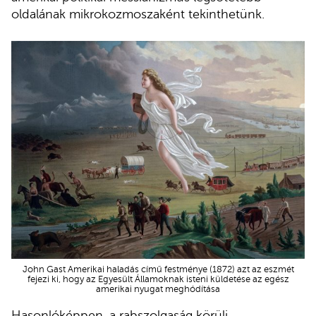
oldalának mikrokozmoszaként tekinthetünk.
John Gast Amerikai haladás című festménye (1872) azt az eszmét
fejezi ki, hogy az Egyesült Államoknak isteni küldetése az egész
amerikai nyugat meghódítása
Hasonlóképpen, a rabszolgaság körüli