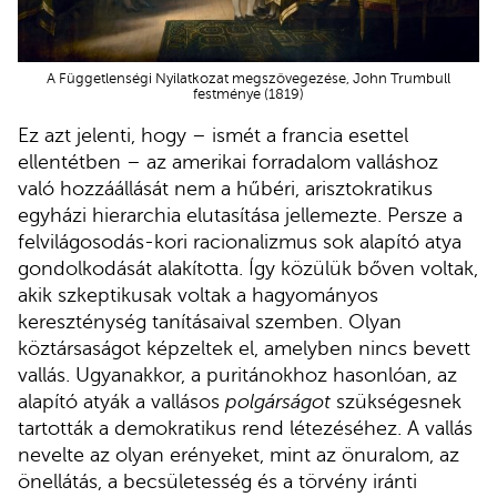
A Függetlenségi Nyilatkozat megszövegezése, John Trumbull
festménye (1819)
Ez azt jelenti, hogy – ismét a francia esettel
ellentétben – az amerikai forradalom valláshoz
való hozzáállását nem a hűbéri, arisztokratikus
egyházi hierarchia elutasítása jellemezte. Persze a
felvilágosodás-kori racionalizmus sok alapító atya
gondolkodását alakította. Így közülük bőven voltak,
akik szkeptikusak voltak a hagyományos
kereszténység tanításaival szemben. Olyan
köztársaságot képzeltek el, amelyben nincs bevett
vallás. Ugyanakkor, a puritánokhoz hasonlóan, az
alapító atyák a vallásos
polgárságot
szükségesnek
tartották a demokratikus rend létezéséhez. A vallás
nevelte az olyan erényeket, mint az önuralom, az
önellátás, a becsületesség és a törvény iránti