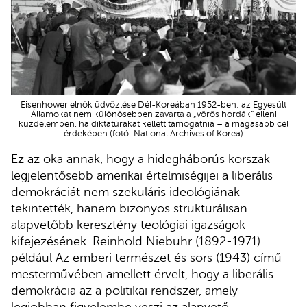
Eisenhower elnök üdvözlése Dél-Koreában 1952-ben: az Egyesült
Államokat nem különösebben zavarta a „vörös hordák” elleni
küzdelemben, ha diktatúrákat kellett támogatnia – a magasabb cél
érdekében (fotó: National Archives of Korea)
Ez az oka annak, hogy a hidegháborús korszak
legjelentősebb amerikai értelmiségijei a liberális
demokráciát nem szekuláris ideológiának
tekintették, hanem bizonyos strukturálisan
alapvetőbb keresztény teológiai igazságok
kifejezésének. Reinhold Niebuhr (1892-1971)
például Az emberi természet és sors (1943) című
mesterművében amellett érvelt, hogy a liberális
demokrácia az a politikai rendszer, amely
legjobban figyelembe veszi az alapvető