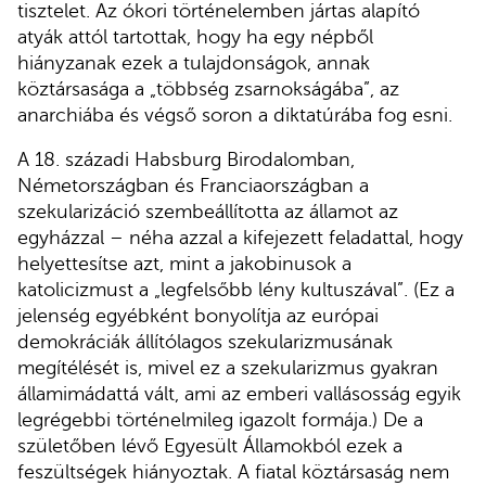
tisztelet. Az ókori történelemben jártas alapító
atyák attól tartottak, hogy ha egy népből
hiányzanak ezek a tulajdonságok, annak
köztársasága a „többség zsarnokságába”, az
anarchiába és végső soron a diktatúrába fog esni.
A 18. századi Habsburg Birodalomban,
Németországban és Franciaországban a
szekularizáció szembeállította az államot az
egyházzal – néha azzal a kifejezett feladattal, hogy
helyettesítse azt, mint a jakobinusok a
katolicizmust a „legfelsőbb lény kultuszával”. (Ez a
jelenség egyébként bonyolítja az európai
demokráciák állítólagos szekularizmusának
megítélését is, mivel ez a szekularizmus gyakran
államimádattá vált, ami az emberi vallásosság egyik
legrégebbi történelmileg igazolt formája.) De a
születőben lévő Egyesült Államokból ezek a
feszültségek hiányoztak. A fiatal köztársaság nem