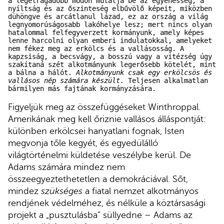
a legelragadóbb módon mutatja be az egyenesség, a 
nyíltság és az őszinteség elbűvölő képeit, miközben 
dühöngve és arcátlanul lázad, ez az ország a világ 
legnyomorúságosabb lakóhelye lesz; mert nincs olyan 
hatalommal felfegyverzett kormányunk, amely képes 
lenne harcolni olyan emberi indulatokkal, amelyeket 
nem fékez meg az erkölcs és a vallásosság. A 
kapzsiság, a becsvágy, a bosszú vagy a vitézség úgy 
szakítaná szét alkotmányunk legerősebb kötelét, mint 
a bálna a hálót. 
Alkotmányunk csak egy erkölcsös és 
vallásos nép számára készült.
 Teljesen alkalmatlan 
bármilyen más fajtának kormányzására.
Figyeljük meg az összefüggéseket Winthroppal.
Amerikának meg kell őriznie vallásos álláspontját:
különben erkölcsei hanyatlani fognak, Isten
megvonja tőle kegyét, és egyedülálló
világtörténelmi küldetése veszélybe kerül. De
Adams számára mindez nem
összeegyeztethetetlen a demokráciával. Sőt,
mindez
szükséges
a fiatal nemzet alkotmányos
rendjének védelméhez, és nélküle a köztársasági
projekt a „pusztulásba” süllyedne – Adams az