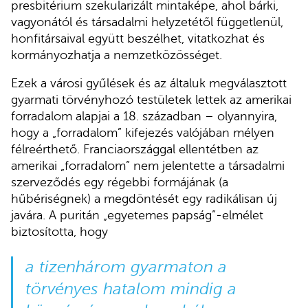
presbitérium szekularizált mintaképe, ahol bárki,
vagyonától és társadalmi helyzetétől függetlenül,
honfitársaival együtt beszélhet, vitatkozhat és
kormányozhatja a nemzetközösséget.
Ezek a városi gyűlések és az általuk megválasztott
gyarmati törvényhozó testületek lettek az amerikai
forradalom alapjai a 18. században – olyannyira,
hogy a „forradalom” kifejezés valójában mélyen
félreérthető. Franciaországgal ellentétben az
amerikai „forradalom” nem jelentette a társadalmi
szerveződés egy régebbi formájának (a
hűbériségnek) a megdöntését egy radikálisan új
javára. A puritán „egyetemes papság”-elmélet
biztosította, hogy
a tizenhárom gyarmaton a
törvényes hatalom mindig a