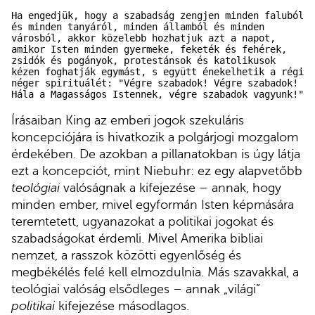
Ha engedjük, hogy a szabadság zengjen minden faluból 
és minden tanyáról, minden államból és minden 
városból, akkor közelebb hozhatjuk azt a napot, 
amikor Isten minden gyermeke, feketék és fehérek, 
zsidók és pogányok, protestánsok és katolikusok 
kézen foghatják egymást, s együtt énekelhetik a régi 
néger spirituálét: "Végre szabadok! Végre szabadok! 
Hála a Magasságos Istennek, végre szabadok vagyunk!"
Írásaiban King az emberi jogok szekuláris
koncepciójára is hivatkozik a polgárjogi mozgalom
érdekében. De azokban a pillanatokban is úgy látja
ezt a koncepciót, mint Niebuhr: ez egy alapvetőbb
teológiai
valóságnak a kifejezése – annak, hogy
minden ember, mivel egyformán Isten képmására
teremtetett, ugyanazokat a politikai jogokat és
szabadságokat érdemli. Mivel Amerika bibliai
nemzet, a rasszok közötti egyenlőség és
megbékélés felé kell elmozdulnia. Más szavakkal, a
teológiai valóság elsődleges – annak „világi”
politikai
kifejezése másodlagos.