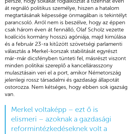
persze, hogy sokakat foglalkoztat a tizenhat éven
át regnáló politikus személye, hiszen a hatalom
megtartásának képessége önmagában is tekintélyt
parancsoló. Arról nem is beszélve, hogy az éppen
csak három éven át fennálló, Olaf Scholz vezette
koalíciós kormány hosszú agóniája, majd kimúlása
és a február 23-ra kitűzött szövetségi parlamenti
választás a Merkel-korszak stabilitását egyrészt
már-már dicsfényben tünteti fel, másrészt viszont
minden politikai szereplő a kancellárasszony
mulasztásain veri el a port, amikor Németország
jelenlegi rossz társadalmi és gazdasági állapotát
ostorozza. Nem kétséges, hogy ebben sok igazság
van.
Merkel voltaképp – ezt ő is
elismeri – azoknak a gazdasági
reformintézkedéseknek volt a