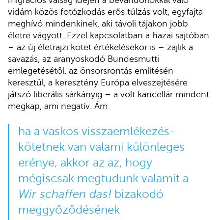
vidám közös fotózkodás erős túlzás volt, egyfajta
meghívó mindenkinek, aki távoli tájakon jobb
életre vágyott. Ezzel kapcsolatban a hazai sajtóban
– az új életrajzi kötet értékelésekor is – zajlik a
savazás, az aranyoskodó Bundesmutti
emlegetésétől, az önsorsrontás említésén
keresztül, a keresztény Európa elveszejtésére
játszó liberális sárkányig – a volt kancellár mindent
megkap, ami negatív. Ám
ha a vaskos visszaemlékezés-
kötetnek van valami különleges
erénye, akkor az az, hogy
mégiscsak megtudunk valamit a
Wir schaffen das!
bizakodó
meggyőződésének