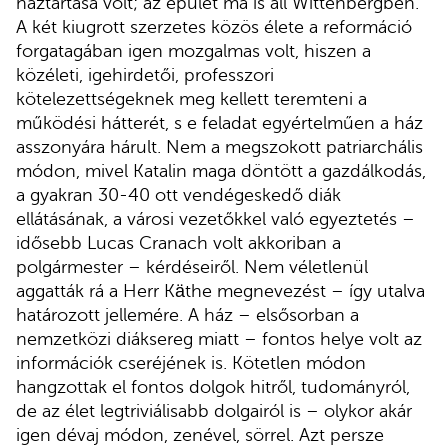
háztartása volt; az épület ma is áll Wittenbergben.
A két kiugrott szerzetes közös élete a reformáció
forgatagában igen mozgalmas volt, hiszen a
közéleti, igehirdetői, professzori
kötelezettségeknek meg kellett teremteni a
működési hátterét, s e feladat egyértelműen a ház
asszonyára hárult. Nem a megszokott patriarchális
módon, mivel Katalin maga döntött a gazdálkodás,
a gyakran 30-40 ott vendégeskedő diák
ellátásának, a városi vezetőkkel való egyeztetés –
idősebb Lucas Cranach volt akkoriban a
polgármester – kérdéseiről. Nem véletlenül
aggatták rá a Herr Käthe megnevezést – így utalva
határozott jellemére. A ház – elsősorban a
nemzetközi diáksereg miatt – fontos helye volt az
információk cseréjének is. Kötetlen módon
hangzottak el fontos dolgok hitről, tudományról,
de az élet legtriviálisabb dolgairól is – olykor akár
igen dévaj módon, zenével, sörrel. Azt persze