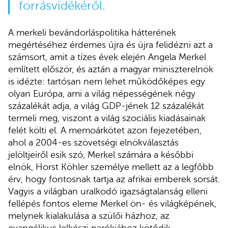
forrásvidékéről.
A merkeli bevándorláspolitika hátterének
megértéséhez érdemes újra és újra felidézni azt a
számsort, amit a tízes évek elején Angela Merkel
említett először, és aztán a magyar miniszterelnök
is idézte: tartósan nem lehet működőképes egy
olyan Európa, ami a világ népességének négy
százalékát adja, a világ GDP-jének 12 százalékát
termeli meg, viszont a világ szociális kiadásainak
felét költi el. A memoárkötet azon fejezetében,
ahol a 2004-es szövetségi elnökválasztás
jelöltjeiről esik szó, Merkel számára a későbbi
elnök, Horst Köhler személye mellett az a legfőbb
érv, hogy fontosnak tartja az afrikai emberek sorsát.
Vagyis a világban uralkodó igazságtalanság elleni
fellépés fontos eleme Merkel ön- és világképének,
melynek kialakulása a szülői házhoz, az
evangélikus lelkészi parókiához kötődik.