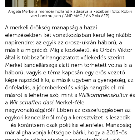
Angela Merkel a memoár holland kiadásával a kezében (fotó: Robin
van Lonkhuijsen / ANP MAG / ANP via AFP)
A merkeli örökség manapság a hazai
elemzésekben két vonatkozásban kerül leginkább
napirendre: az egyik az orosz-ukrán háború, a
másik a migráció. Míg a közkeletű, és Orbán Viktor
által is többször hangoztatott vélekedés szerint
Merkel kancellársága alatt nem törhetett volna ki a
háború, vagyis e téma kapcsán egy erős vezető
képe rajzolódik ki, a másik ügyben a gyengeség, az
önfeladás, a jóemberkedés vádja hangzik el: mi
másról is lehetne szó, mint a
Willkommenskultur
és
a
Wir schaffen das!
Merkel-féle
nagyvonalúságáról? Ebben az összefüggésben az
egykori kancellárról még a keresztvizet is leszedik
– és korántsem csak politikai ellenfelei. Manapság
már aligha vonja kétségbe bárki, hogy a 2015-ös
migrációs válság idején a bevándorlókkal való