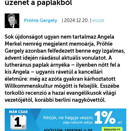
üzenet a paplakból
Prőhle Gergely
| 2024.12.20. |
esszé
Sok újdonságot ugyan nem tartalmaz Angela
Merkel nemrég megjelent memoárja, Prőhle
Gergely azonban felfedezett benne egy izgalmas,
advent idején ráadásul aktuális vonulatot. A
lutheránus paplak árnyéka – ilyenben nőtt fel a
kis Angela – ugyanis rávetül a kancellári
életműre: még az azóta gyakran kárhoztatott
Willkommenskultur mögött is felsejlik. Esszébe
torkolló recenzió a hazai evangélikusok világi
vezetőjétől, korábbi berlini nagykövettől.