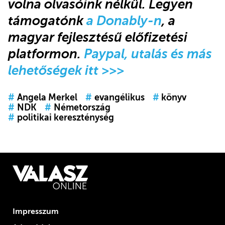
volna olvasóink nélkül. Legyen
támogatónk
a Donably-n
, a
magyar fejlesztésű előfizetési
platformon.
Paypal, utalás és más
lehetőségek itt >>>
#
Angela Merkel
#
evangélikus
#
könyv
#
NDK
#
Németország
#
politikai kereszténység
Impresszum