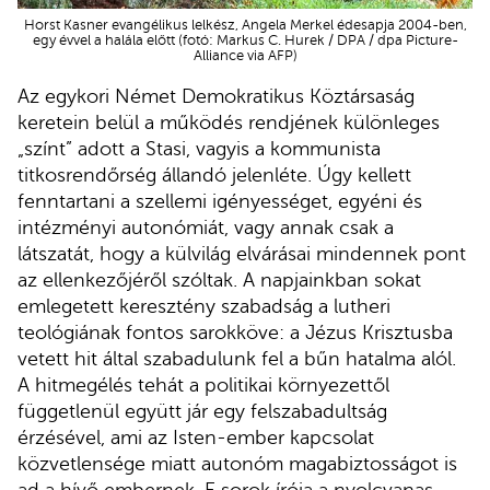
Horst Kasner evangélikus lelkész, Angela Merkel édesapja 2004-ben,
egy évvel a halála előtt (fotó: Markus C. Hurek / DPA / dpa Picture-
Alliance via AFP)
Az egykori Német Demokratikus Köztársaság
keretein belül a működés rendjének különleges
„színt” adott a Stasi, vagyis a kommunista
titkosrendőrség állandó jelenléte. Úgy kellett
fenntartani a szellemi igényességet, egyéni és
intézményi autonómiát, vagy annak csak a
látszatát, hogy a külvilág elvárásai mindennek pont
az ellenkezőjéről szóltak. A napjainkban sokat
emlegetett keresztény szabadság a lutheri
teológiának fontos sarokköve: a Jézus Krisztusba
vetett hit által szabadulunk fel a bűn hatalma alól.
A hitmegélés tehát a politikai környezettől
függetlenül együtt jár egy felszabadultság
érzésével, ami az Isten-ember kapcsolat
közvetlensége miatt autonóm magabiztosságot is
ad a hívő embernek. E sorok írója a nyolcvanas