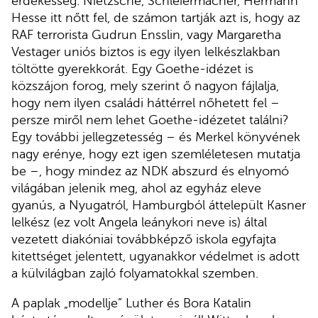
érdekesség. Nietzsche, Schleiermacher, Hermann
Hesse itt nőtt fel, de számon tartják azt is, hogy az
RAF terrorista Gudrun Ensslin, vagy Margaretha
Vestager uniós biztos is egy ilyen lelkészlakban
töltötte gyerekkorát. Egy Goethe-idézet is
közszájon forog, mely szerint ő nagyon fájlalja,
hogy nem ilyen családi háttérrel nőhetett fel –
persze miről nem lehet Goethe-idézetet találni?
Egy további jellegzetesség – és Merkel könyvének
nagy erénye, hogy ezt igen szemléletesen mutatja
be –, hogy mindez az NDK abszurd és elnyomó
világában jelenik meg, ahol az egyház eleve
gyanús, a Nyugatról, Hamburgból áttelepült Kasner
lelkész (ez volt Angela leánykori neve is) által
vezetett diakóniai továbbképző iskola egyfajta
kitettséget jelentett, ugyanakkor védelmet is adott
a külvilágban zajló folyamatokkal szemben.
A paplak „modellje” Luther és Bora Katalin