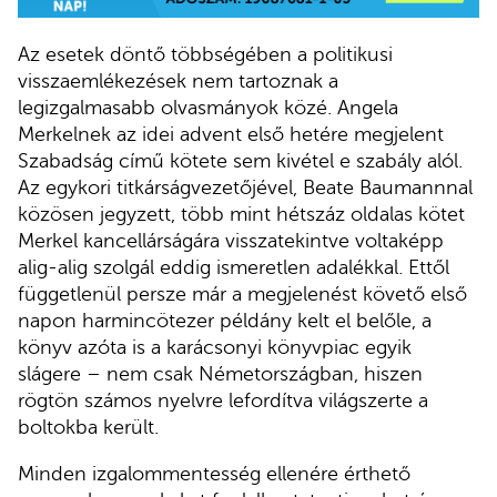
Az esetek döntő többségében a politikusi
visszaemlékezések nem tartoznak a
legizgalmasabb olvasmányok közé. Angela
Merkelnek az idei advent első hetére megjelent
Szabadság című kötete sem kivétel e szabály alól.
Az egykori titkárságvezetőjével, Beate Baumannnal
közösen jegyzett, több mint hétszáz oldalas kötet
Merkel kancellárságára visszatekintve voltaképp
alig-alig szolgál eddig ismeretlen adalékkal. Ettől
függetlenül persze már a megjelenést követő első
napon harmincötezer példány kelt el belőle, a
könyv azóta is a karácsonyi könyvpiac egyik
slágere – nem csak Németországban, hiszen
rögtön számos nyelvre lefordítva világszerte a
boltokba került.
Minden izgalommentesség ellenére érthető