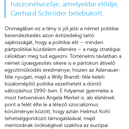
haszonélvezője, amelyekbe elődje,
Gerhard Schröder belebukott.
Önmagában ez a tény is jól jelzi a német politikai
berendezkedés azon évtizedekig tartó
sajátosságát, hogy a politikai elit – minden
pártpolitikai küzdelem ellenére – a nagy stratégiai
célokban meg tud egyezni. Történelmi távlatban a
német újraegyesítés sikere is e pártokon átívelő
együttműködés eredménye, hiszen az Adenauer-
féle nyugati, majd a Willy Brandt-féle keleti
bizalomépítő politika vezethetett a döntő
változáshoz 1990-ben. E folyamat gyermeke a
most hetvenéves Angela Merkel is, aki életének
pont a felét élte le a létező szocializmus
körülményei között, hogy aztán Helmut Kohl
tehetséggondozó támogatásával, majd
mentorának örökségével szakítva az európai