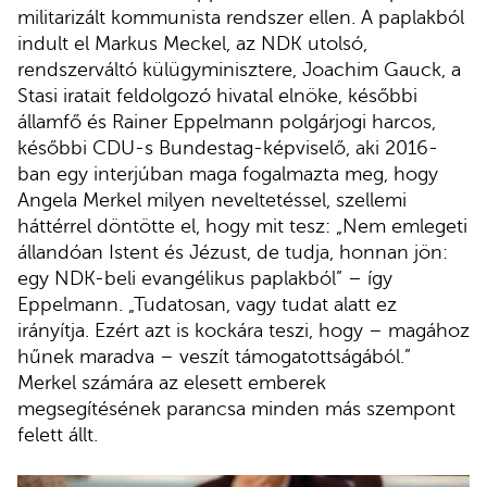
militarizált kommunista rendszer ellen. A paplakból
indult el Markus Meckel, az NDK utolsó,
rendszerváltó külügyminisztere, Joachim Gauck, a
Stasi iratait feldolgozó hivatal elnöke, későbbi
államfő és Rainer Eppelmann polgárjogi harcos,
későbbi CDU-s Bundestag-képviselő, aki 2016-
ban egy interjúban maga fogalmazta meg, hogy
Angela Merkel milyen neveltetéssel, szellemi
háttérrel döntötte el, hogy mit tesz: „Nem emlegeti
állandóan Istent és Jézust, de tudja, honnan jön:
egy NDK-beli evangélikus paplakból” – így
Eppelmann. „Tudatosan, vagy tudat alatt ez
irányítja. Ezért azt is kockára teszi, hogy – magához
hűnek maradva – veszít támogatottságából.”
Merkel számára az elesett emberek
megsegítésének parancsa minden más szempont
felett állt.