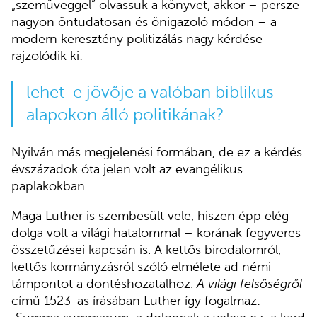
„szemüveggel” olvassuk a könyvet, akkor – persze
nagyon öntudatosan és önigazoló módon – a
modern keresztény politizálás nagy kérdése
rajzolódik ki:
lehet-e jövője a valóban biblikus
alapokon álló politikának?
Nyilván más megjelenési formában, de ez a kérdés
évszázadok óta jelen volt az evangélikus
paplakokban.
Maga Luther is szembesült vele, hiszen épp elég
dolga volt a világi hatalommal – korának fegyveres
összetűzései kapcsán is. A kettős birodalomról,
kettős kormányzásról szóló elmélete ad némi
támpontot a döntéshozatalhoz.
A világi felsőségről
című 1523-as írásában Luther így fogalmaz: