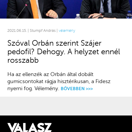
2021.06.15. | Stumpf András |
vélemény
Szóval Orbán szerint Szájer
pedofil? Dehogy. A helyzet ennél
rosszabb
Ha az ellenzék az Orbán által dobált
gumicsontokat rágja hisztérikusan, a Fidesz
nyerni fog. Vélemény.
BŐVEBBEN >>>