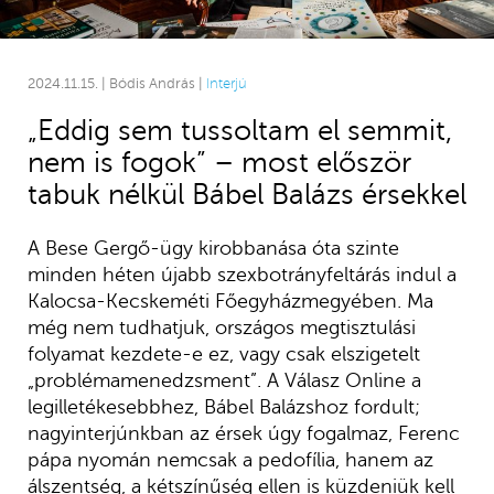
2024.11.15. | Bódis András |
Interjú
„Eddig sem tussoltam el semmit,
nem is fogok” – most először
tabuk nélkül Bábel Balázs érsekkel
A Bese Gergő-ügy kirobbanása óta szinte
minden héten újabb szexbotrányfeltárás indul a
Kalocsa-Kecskeméti Főegyházmegyében. Ma
még nem tudhatjuk, országos megtisztulási
folyamat kezdete-e ez, vagy csak elszigetelt
„problémamenedzsment”. A Válasz Online a
legilletékesebbhez, Bábel Balázshoz fordult;
nagyinterjúnkban az érsek úgy fogalmaz, Ferenc
pápa nyomán nemcsak a pedofília, hanem az
álszentség, a kétszínűség ellen is küzdeniük kell