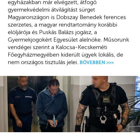
egyházakban már elvégzett, átfogó
gyermekvédelmi átvilágítást sürget
Magyarországon is Dobszay Benedek ferences
szerzetes, a magyar rendtartomány korábbi
elöljárója és Puskás Balázs jogász, a
Gyermekjogokért Egyesület alelnöke. Műsorunk
vendégei szerint a Kalocsa-Kecskeméti
Főegyházmegyében kiderült ügyek lokális, de
nem országos tisztulás jelei.
BŐVEBBEN >>>