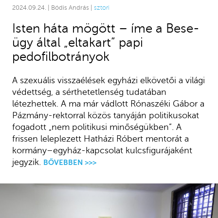
2024.09.24. | Bódis András |
sztori
Isten háta mögött – íme a Bese-
ügy által „eltakart” papi
pedofilbotrányok
A szexuális visszaélések egyházi elkövetői a világi
védettség, a sérthetetlenség tudatában
létezhettek. A ma már vádlott Rónaszéki Gábor a
Pázmány-rektorral közös tanyáján politikusokat
fogadott „nem politikusi minőségükben”. A
frissen leleplezett Hatházi Róbert mentorát a
kormány–egyház-kapcsolat kulcsfigurájaként
jegyzik.
BŐVEBBEN >>>