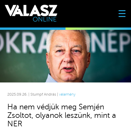
☰
2025.09.26. | Stumpf András |
vélemény
Ha nem védjük meg Semjén
Zsoltot, olyanok leszünk, mint a
NER