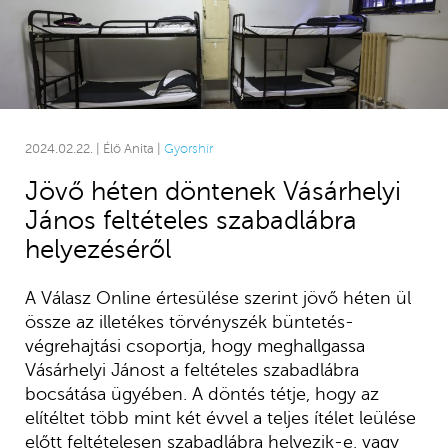
2024.02.22. | Élő Anita |
Gyorshír
Jövő héten döntenek Vásárhelyi
János feltételes szabadlábra
helyezéséről
A Válasz Online értesülése szerint jövő héten ül
össze az illetékes törvényszék büntetés-
végrehajtási csoportja, hogy meghallgassa
Vásárhelyi Jánost a feltételes szabadlábra
bocsátása ügyében. A döntés tétje, hogy az
elítéltet több mint két évvel a teljes ítélet leülése
előtt feltételesen szabadlábra helyezik-e, vagy