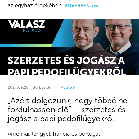
az egyház érdekében.
BŐVEBBEN >>>
2024.09.26. | Borbás Barna |
Podcast
„Azért dolgozunk, hogy többé ne
fordulhasson elő” – szerzetes és
jogász a papi pedofilügyekről
Amerikai, lengyel, francia és portugál