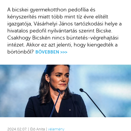
A bicskei gyermekotthon pedofília és
kényszerítés miatt több mint tíz évre elítélt
igazgatója, Vásárhelyi János tartózkodási helye a
hivatalos pedofil nyilvántartás szerint Bicske.
Csakhogy Bicskén nincs büntetés-végrehajtási
intézet. Akkor ez azt jelenti, hogy kiengedték a
börtönből?
BŐVEBBEN >>>
2024.02.07. | Élő Anita |
vélemény