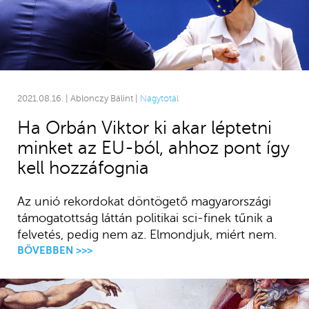
2021.08.16. | Ablonczy Bálint |
Nagytotál
Ha Orbán Viktor ki akar léptetni
minket az EU-ból, ahhoz pont így
kell hozzáfognia
Az unió rekordokat döntögető magyarországi
támogatottság láttán politikai sci-finek tűnik a
felvetés, pedig nem az. Elmondjuk, miért nem.
BŐVEBBEN >>>