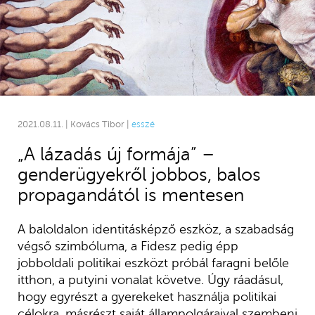
2021.08.11. | Kovács Tibor |
esszé
„A lázadás új formája” –
genderügyekről jobbos, balos
propagandától is mentesen
A baloldalon identitásképző eszköz, a szabadság
végső szimbóluma, a Fidesz pedig épp
jobboldali politikai eszközt próbál faragni belőle
itthon, a putyini vonalat követve. Úgy ráadásul,
hogy egyrészt a gyerekeket használja politikai
célokra, másrészt saját állampolgáraival szembeni