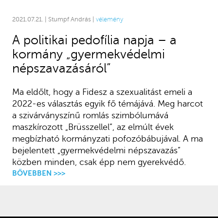
2021.07.21. | Stumpf András |
vélemény
A politikai pedofília napja – a
kormány „gyermekvédelmi
népszavazásáról”
Ma eldőlt, hogy a Fidesz a szexualitást emeli a
2022-es választás egyik fő témájává. Meg harcot
a szivárványszínű romlás szimbólumává
maszkírozott „Brüsszellel”, az elmúlt évek
megbízható kormányzati pofozóbábujával. A ma
bejelentett „gyermekvédelmi népszavazás”
közben minden, csak épp nem gyerekvédő.
BŐVEBBEN >>>