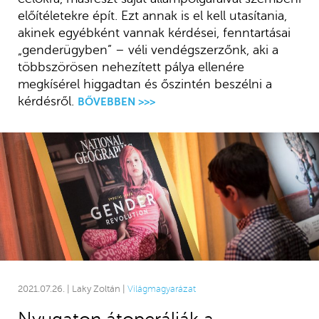
előítéletekre épít. Ezt annak is el kell utasítania,
akinek egyébként vannak kérdései, fenntartásai
„genderügyben” – véli vendégszerzőnk, aki a
többszörösen nehezített pálya ellenére
megkísérel higgadtan és őszintén beszélni a
kérdésről.
BŐVEBBEN >>>
2021.07.26. | Laky Zoltán |
Világmagyarázat