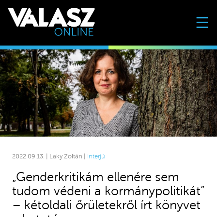
☰
2022.09.13. | Laky Zoltán |
Interjú
„Genderkritikám ellenére sem
tudom védeni a kormánypolitikát”
– kétoldali őrületekről írt könyvet