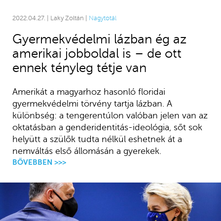
2022.04.27. | Laky Zoltán |
Nagytotál
Gyermekvédelmi lázban ég az
amerikai jobboldal is – de ott
ennek tényleg tétje van
Amerikát a magyarhoz hasonló floridai
gyermekvédelmi törvény tartja lázban. A
különbség: a tengerentúlon valóban jelen van az
oktatásban a genderidentitás-ideológia, sőt sok
helyütt a szülők tudta nélkül eshetnek át a
nemváltás első állomásán a gyerekek.
BŐVEBBEN >>>