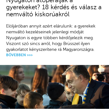
Nyugaton átoperálják a
gyerekeket? 18 kérdés és válasz a
nemváltó kiskorúakról
Elöljáróban annyit azért elárulunk: a gyerekek
nemváltó kezeléseinek jelenlegi módját
Nyugaton is egyre többen kérdőjelezik meg.
Viszont szó sincs arról, hogy Brüsszel ilyen
gyakorlatot kényszerítene rá Magyarországra.
BŐVEBBEN >>>