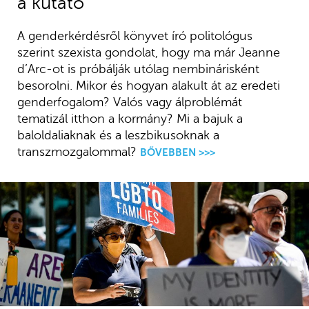
a kutató
A genderkérdésről könyvet író politológus
szerint szexista gondolat, hogy ma már Jeanne
d’Arc-ot is próbálják utólag nembinárisként
besorolni. Mikor és hogyan alakult át az eredeti
genderfogalom? Valós vagy álproblémát
tematizál itthon a kormány? Mi a bajuk a
baloldaliaknak és a leszbikusoknak a
transzmozgalommal?
BŐVEBBEN >>>