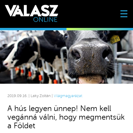
☰
2019.09.16. | Laky Zoltán |
Világmagyarázat
A hús legyen ünnep! Nem kell
vegánná válni, hogy megmentsük
a Földet