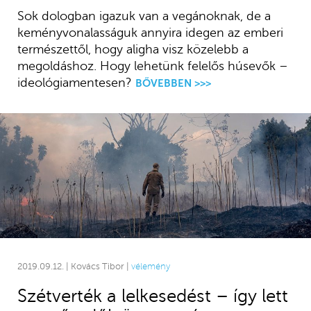
Sok dologban igazuk van a vegánoknak, de a
keményvonalasságuk annyira idegen az emberi
természettől, hogy aligha visz közelebb a
megoldáshoz. Hogy lehetünk felelős húsevők –
ideológiamentesen?
BŐVEBBEN >>>
2019.09.12. | Kovács Tibor |
vélemény
Szétverték a lelkesedést – így lett