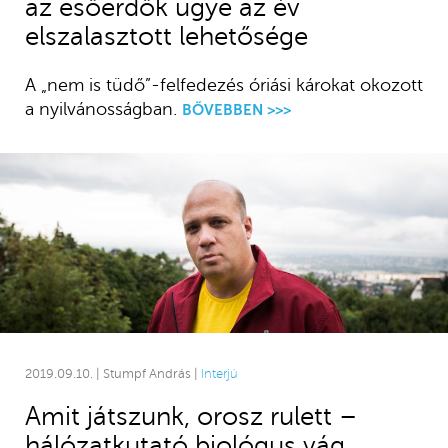
az esőerdők ügye az év
elszalasztott lehetősége
A „nem is tüdő”-felfedezés óriási károkat okozott
a nyilvánosságban.
BŐVEBBEN >>>
2019.09.10. | Stumpf András |
Interjú
Amit játszunk, orosz rulett –
hálózatkutató biológus vág