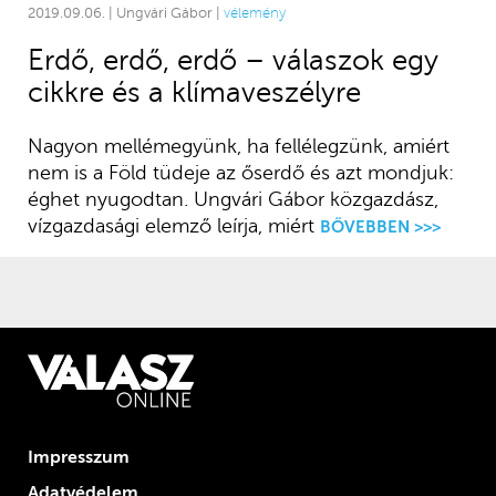
2019.09.06. | Ungvári Gábor |
vélemény
Erdő, erdő, erdő – válaszok egy
cikkre és a klímaveszélyre
Nagyon mellémegyünk, ha fellélegzünk, amiért
nem is a Föld tüdeje az őserdő és azt mondjuk:
éghet nyugodtan. Ungvári Gábor közgazdász,
vízgazdasági elemző leírja, miért
BŐVEBBEN >>>
Impresszum
Adatvédelem