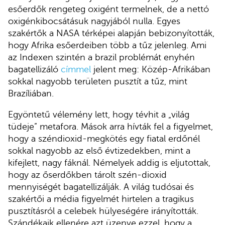
esőerdők rengeteg oxigént termelnek, de a nettó
oxigénkibocsátásuk nagyjából nulla. Egyes
szakértők a NASA térképei alapján bebizonyították,
hogy Afrika esőerdeiben több a tűz jelenleg. Ami
az Indexen szintén a brazil problémát enyhén
bagatellizáló
címmel
jelent meg: Közép-Afrikában
sokkal nagyobb területen pusztít a tűz, mint
Brazíliában.
Egyöntetű vélemény lett, hogy tévhit a „világ
tüdeje” metafora. Mások arra hívták fel a figyelmet,
hogy a széndioxid-megkötés egy fiatal erdőnél
sokkal nagyobb az első évtizedekben, mint a
kifejlett, nagy fáknál. Némelyek addig is eljutottak,
hogy az őserdőkben tárolt szén-dioxid
mennyiségét bagatellizálják. A világ tudósai és
szakértői a média figyelmét hirtelen a tragikus
pusztításról a celebek hülyeségére irányították.
Szándékaik ellenére azt üzenve ezzel, hogy a