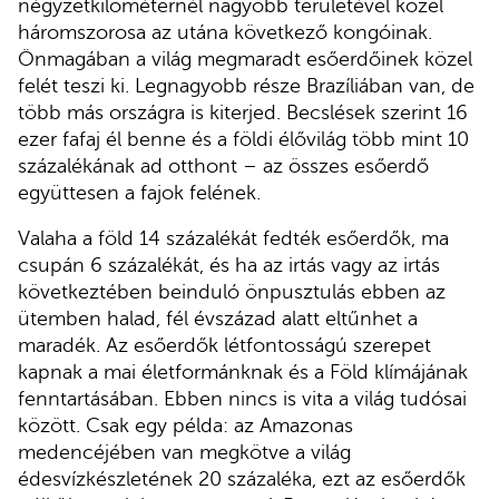
négyzetkilométernél nagyobb területével közel
háromszorosa az utána következő kongóinak.
Önmagában a világ megmaradt esőerdőinek közel
felét teszi ki. Legnagyobb része Brazíliában van, de
több más országra is kiterjed. Becslések szerint 16
ezer fafaj él benne és a földi élővilág több mint 10
százalékának ad otthont – az összes esőerdő
együttesen a fajok felének.
Valaha a föld 14 százalékát fedték esőerdők, ma
csupán 6 százalékát, és ha az irtás vagy az irtás
következtében beinduló önpusztulás ebben az
ütemben halad, fél évszázad alatt eltűnhet a
maradék. Az esőerdők létfontosságú szerepet
kapnak a mai életformánknak és a Föld klímájának
fenntartásában. Ebben nincs is vita a világ tudósai
között. Csak egy példa: az Amazonas
medencéjében van megkötve a világ
édesvízkészletének 20 százaléka, ezt az esőerdők