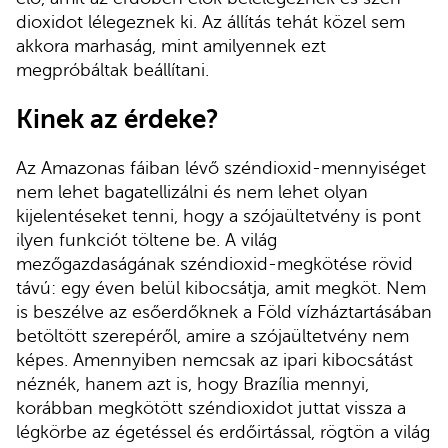
dioxidot lélegeznek ki. Az állítás tehát közel sem
akkora marhaság, mint amilyennek ezt
megpróbáltak beállítani.
Kinek az érdeke?
Az Amazonas fáiban lévő széndioxid-mennyiséget
nem lehet bagatellizálni és nem lehet olyan
kijelentéseket tenni, hogy a szójaültetvény is pont
ilyen funkciót töltene be. A világ
mezőgazdaságának széndioxid-megkötése rövid
távú: egy éven belül kibocsátja, amit megköt. Nem
is beszélve az esőerdőknek a Föld vízháztartásában
betöltött szerepéről, amire a szójaültetvény nem
képes. Amennyiben nemcsak az ipari kibocsátást
néznék, hanem azt is, hogy Brazília mennyi,
korábban megkötött széndioxidot juttat vissza a
légkörbe az égetéssel és erdőirtással, rögtön a világ