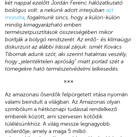
két nappal ezelőtt Jordán Ferenc hálózatkutató
biológus volt: a nekünk adott interjúban
azt
mondta
, fogalmunk sincs, hogy a külön-külön
mindig kimagyarázható emberi
természetpusztítások összességében mikor
borítják a bolygó rendszerét. Az erdő- és klímaügyi
diskurzust az alábbi írással zárjuk: ismét Kovács
Tibornak adunk szót, aki szerint hatalmas veszély,
hogy „jelentéktelen apróság” miatt porlad szét a
tömegekre ható természetvédelmi lelkesedés.
×××
Az amazonasi őserdők felpörgetett irtása nyomán
valami beindult a világban. Az Amazonas olyan
szimbólum a hétköznapi tudással rendelkező
emberek között, ami szervesen kötődik
túlélésünkhöz. A világ messze legnagyobb
esőerdője, amely a maga 5 millió