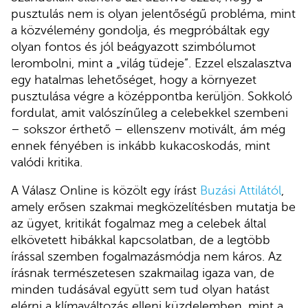
pusztulás nem is olyan jelentőségű probléma, mint
a közvélemény gondolja, és megpróbáltak egy
olyan fontos és jól beágyazott szimbólumot
lerombolni, mint a „világ tüdeje”. Ezzel elszalasztva
egy hatalmas lehetőséget, hogy a környezet
pusztulása végre a középpontba kerüljön. Sokkoló
fordulat, amit valószínűleg a celebekkel szembeni
– sokszor érthető – ellenszenv motivált, ám még
ennek fényében is inkább kukacoskodás, mint
valódi kritika.
A Válasz Online is közölt egy írást
Buzási Attilától
,
amely erősen szakmai megközelítésben mutatja be
az ügyet, kritikát fogalmaz meg a celebek által
elkövetett hibákkal kapcsolatban, de a legtöbb
írással szemben fogalmazásmódja nem káros. Az
írásnak természetesen szakmailag igaza van, de
minden tudásával együtt sem tud olyan hatást
elérni a klímaváltozás elleni küzdelemben, mint a