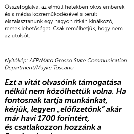
Összefoglalva: az elmúlt hetekben okos emberek
és a média közreműködésével sikerült
elszalasztanunk egy nagyon ritkán kínálkozó,
remek lehetőséget. Csak remélhetjük, hogy nem
az utolsót.
Nyitókép: AFP/Mato Grosso State Communication
Department/Mayke Toscano
Ezt a vitát olvasóink támogatása
nélkül nem közölhettük volna. Ha
fontosnak tartja munkánkat,
kérjük,
legyen „előfizetőnk”
akár
már havi 1700 forintért,
és
csatlakozzon hozzánk a