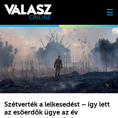
☰
Szétverték a lelkesedést – így lett
az esőerdők ügye az év