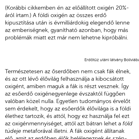
(Korábbi cikkemben én az előállított oxigén 20%-
áról írtam.) A földi oxigén az összes erdő
kipusztítása után is évmilliárdokig elegendő lenne
az emberiségnek, gyanítható azonban, hogy más
problémák miatt ezt már nem lehetne kipróbálni.
Erdőtűz utáni látvány Bolíviáb
Természetesen az őserdőben nem csak fák élnek,
és az ott lévő élővilág felhasználja a kibocsátott
oxigént, amiben maguk a fák is részt vesznek. Így
az esőerdő oxigénegyenlege évszaktól függően
valóban közel nulla. Egyetlen tudományos érvelőt
sem érdekelt, hogy az esőerdők élővilága is a földi
élethez tartozik, és attól, hogy ez használja fel ezt
az oxigénmennyiséget, attól azt bátran lehet a
föld
tüdeje
metaforával illetni. A fák oxigént állítanak
elő, amit az erdőben élők belélegeznek és szén-