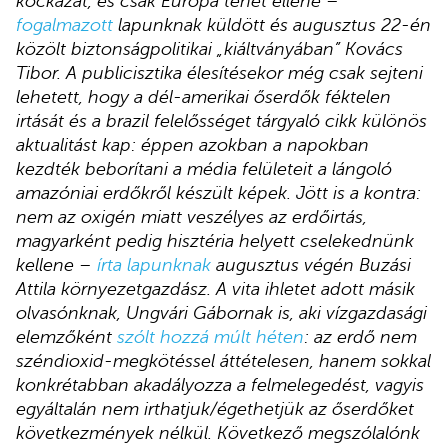
kockázat, és csak Európa tehet ellene –
fogalmazott
lapunknak küldött és augusztus 22-én
közölt biztonságpolitikai „kiáltványában” Kovács
Tibor. A publicisztika élesítésekor még csak sejteni
lehetett, hogy a dél-amerikai őserdők féktelen
irtását és a brazil felelősséget tárgyaló cikk különös
aktualitást kap: éppen azokban a napokban
kezdték beborítani a média felületeit a lángoló
amazóniai erdőkről készült képek. Jött is a kontra:
nem az oxigén miatt veszélyes az erdőirtás,
magyarként pedig hisztéria helyett cselekednünk
kellene –
írta lapunknak
augusztus végén Buzási
Attila környezetgazdász. A vita ihletet adott másik
olvasónknak, Ungvári Gábornak is, aki vízgazdasági
elemzőként
szólt hozzá múlt héten
: az erdő nem
széndioxid-megkötéssel áttételesen, hanem sokkal
konkrétabban akadályozza a felmelegedést, vagyis
egyáltalán nem irthatjuk/égethetjük az őserdőket
következmények nélkül. Következő megszólalónk