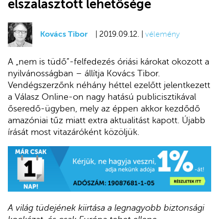
elszalasztott lehetősége
Kovács Tibor
| 2019.09.12. |
vélemény
A „nem is tüdő”-felfedezés óriási károkat okozott a
nyilvánosságban – állítja Kovács Tibor.
Vendégszerzőnk néhány héttel ezelőtt jelentkezett
a Válasz Online-on nagy hatású publicisztikával
őseredő-ügyben, mely az éppen akkor kezdődő
amazóniai tűz miatt extra aktualitást kapott. Újabb
írását most vitazáróként közöljük.
A világ tüdejének kiirtása a legnagyobb biztonsági