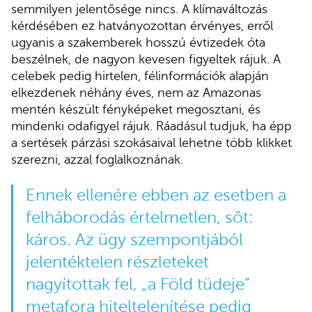
semmilyen jelentősége nincs. A klímaváltozás
kérdésében ez hatványozottan érvényes, erről
ugyanis a szakemberek hosszú évtizedek óta
beszélnek, de nagyon kevesen figyeltek rájuk. A
celebek pedig hirtelen, félinformációk alapján
elkezdenek néhány éves, nem az Amazonas
mentén készült fényképeket megosztani, és
mindenki odafigyel rájuk. Ráadásul tudjuk, ha épp
a sertések párzási szokásaival lehetne több klikket
szerezni, azzal foglalkoznának.
Ennek ellenére ebben az esetben a
felháborodás értelmetlen, sőt:
káros. Az ügy szempontjából
jelentéktelen részleteket
nagyítottak fel, „a Föld tüdeje”
metafora hiteltelenítése pedig