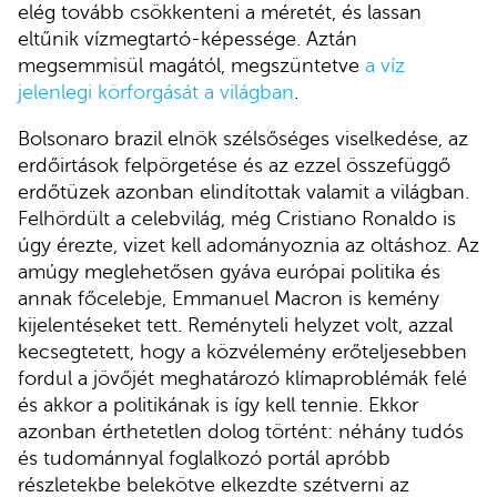
elég tovább csökkenteni a méretét, és lassan
eltűnik vízmegtartó-képessége. Aztán
megsemmisül magától, megszüntetve
a víz
jelenlegi körforgását a világban
.
Bolsonaro brazil elnök szélsőséges viselkedése, az
erdőirtások felpörgetése és az ezzel összefüggő
erdőtüzek azonban elindítottak valamit a világban.
Felhördült a celebvilág, még Cristiano Ronaldo is
úgy érezte, vizet kell adományoznia az oltáshoz. Az
amúgy meglehetősen gyáva európai politika és
annak főcelebje, Emmanuel Macron is kemény
kijelentéseket tett. Reményteli helyzet volt, azzal
kecsegtetett, hogy a közvélemény erőteljesebben
fordul a jövőjét meghatározó klímaproblémák felé
és akkor a politikának is így kell tennie. Ekkor
azonban érthetetlen dolog történt: néhány tudós
és tudománnyal foglalkozó portál apróbb
részletekbe belekötve elkezdte szétverni az