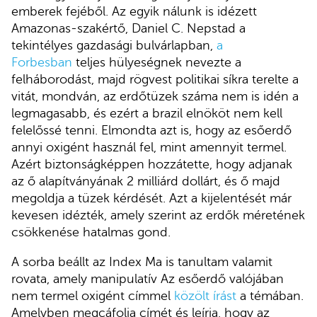
emberek fejéből. Az egyik nálunk is idézett
Amazonas-szakértő, Daniel C. Nepstad a
tekintélyes gazdasági bulvárlapban,
a
Forbesban
teljes hülyeségnek nevezte a
felháborodást, majd rögvest politikai síkra terelte a
vitát, mondván, az erdőtüzek száma nem is idén a
legmagasabb, és ezért a brazil elnököt nem kell
felelőssé tenni. Elmondta azt is, hogy az esőerdő
annyi oxigént használ fel, mint amennyit termel.
Azért biztonságképpen hozzátette, hogy adjanak
az ő alapítványának 2 milliárd dollárt, és ő majd
megoldja a tüzek kérdését. Azt a kijelentését már
kevesen idézték, amely szerint az erdők méretének
csökkenése hatalmas gond.
A sorba beállt az Index Ma is tanultam valamit
rovata, amely manipulatív Az esőerdő valójában
nem termel oxigént címmel
közölt írást
a témában.
Amelyben megcáfolja címét és leírja, hogy az