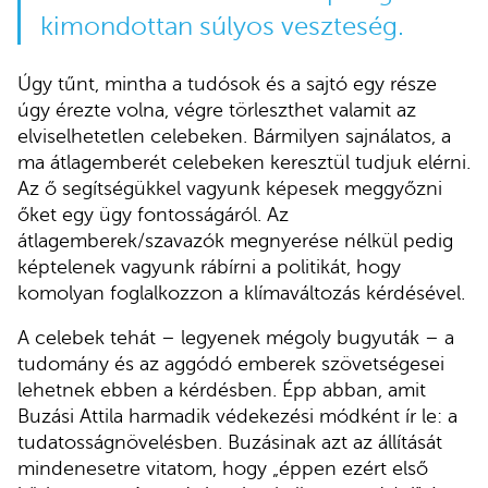
kimondottan súlyos veszteség.
Úgy tűnt, mintha a tudósok és a sajtó egy része
úgy érezte volna, végre törleszthet valamit az
elviselhetetlen celebeken. Bármilyen sajnálatos, a
ma átlagemberét celebeken keresztül tudjuk elérni.
Az ő segítségükkel vagyunk képesek meggyőzni
őket egy ügy fontosságáról. Az
átlagemberek/szavazók megnyerése nélkül pedig
képtelenek vagyunk rábírni a politikát, hogy
komolyan foglalkozzon a klímaváltozás kérdésével.
A celebek tehát – legyenek mégoly bugyuták – a
tudomány és az aggódó emberek szövetségesei
lehetnek ebben a kérdésben. Épp abban, amit
Buzási Attila harmadik védekezési módként ír le: a
tudatosságnövelésben. Buzásinak azt az állítását
mindenesetre vitatom, hogy „éppen ezért első