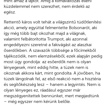
mint amaz a lájkot. Amíg a klímaváltozás elleni
küzdelemmel nem szerezhet, nem érdekli az
egész.
Rettentő káros volt tehát a világszintű tüdőtlenítési
akció, amely egyúttal felmentette Bolsonarót, aki
így még több bajt okozhat majd a világnak,
valamint felbátorította Trumpot, aki azonnal
engedélyezni szeretné a fakivágást az alaszkai
őserdőkben. A szavazók többsége a főcímekből
tájékozódik, nem elemzésekből, ezek alapján pedig
most úgy gondolja: az esőerdők nem is olyan
lényegesek, mint eddig hitte, a tüzek nem is
okoznak akkora kárt, mint gondolta. A jövőben, ha
tüzek lángolnak fel, az első reakció nem a hisztéria
és segítőkészség lesz – hanem a legyintés. Nem is
olyan lényeges ez, ráadásul egyszer már
megszégyenítettek bennünket, mert megijedtünk
– még egyszer nem kérünk belőle.