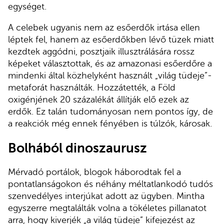
egységet.
A celebek ugyanis nem az esőerdők irtása ellen
léptek fel, hanem az esőerdőkben lévő tüzek miatt
kezdtek aggódni, posztjaik illusztrálására rossz
képeket választottak, és az amazonasi esőerdőre a
mindenki által közhelyként használt „világ tüdeje”-
metaforát használták. Hozzátették, a Föld
oxigénjének 20 százalékát állítják elő ezek az
erdők. Ez talán tudományosan nem pontos így, de
a reakciók még ennek fényében is túlzók, károsak.
Bolhából dinoszaurusz
Mérvadó portálok, blogok háborodtak fel a
pontatlanságokon és néhány méltatlankodó tudós
szenvedélyes interjúkat adott az ügyben. Mintha
egyszerre megtalálták volna a tökéletes pillanatot
arra, hogy kiverjék „a világ tüdeje” kifejezést az