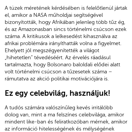
A tüzek méretének kérdésében is felelőtlenül jártak
el, amikor a NASA műholdjai segítségével
bizonyították, hogy Afrikában jelenleg több tűz ég,
és az Amazonasban sincs történelmi csúcson ezek
száma. A kritikusok a lelkesedést kihasználva az
afrikai problémára irányíthatták volna a figyelmet.
Ehelyett jól megszégyenítették a világot
„hihetetlen” tévedéséért. Az érvelés ráadásul
tartalmazta, hogy Bolsonaro baloldali elődei alatt
volt történelmi csúcson a tűzesetek száma –
rámutatva az akció politikai motivációjára is.
Ez egy celebvilág, használjuk!
A tudós számára valószínűleg kevés irritálóbb
dolog van, mint a ma felszínes celebvilága, amikor
mindent like-ban és feliratkozóban mérnek, amikor
az információ hitelességének és mélységének