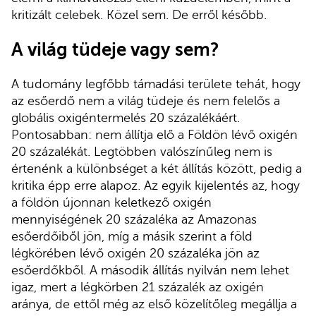
kritizált celebek. Közel sem. De erről később.
A világ tüdeje vagy sem?
A tudomány legfőbb támadási területe tehát, hogy
az esőerdő nem a világ tüdeje és nem felelős a
globális oxigéntermelés 20 százalékáért.
Pontosabban: nem állítja elő a Földön lévő oxigén
20 százalékát. Legtöbben valószínűleg nem is
értenénk a különbséget a két állítás között, pedig a
kritika épp erre alapoz. Az egyik kijelentés az, hogy
a földön újonnan keletkező oxigén
mennyiségének 20 százaléka az Amazonas
esőerdőiből jön, míg a másik szerint a föld
légkörében lévő oxigén 20 százaléka jön az
esőerdőkből. A második állítás nyilván nem lehet
igaz, mert a légkörben 21 százalék az oxigén
aránya, de ettől még az első közelítőleg megállja a