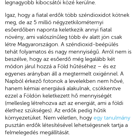
legnagyobb kibocsátói közé kerülne.
Igaz, hogy a fiatal erdők több széndioxidot kötnek
meg, de az 5 millió négyzetkilométernyi
esőerdőben naponta keletkezik annyi fiatal
növény, ami valószínűleg több év alatt jön csak
létre Magyarországon. A széndioxid-beépülés
tehát folyamatos és nagy mennyiségű. Arról nem is
beszélve, hogy az esőerdő még legalább két
módon járul hozzá a Föld hűtéséhez – és ez
egyenes arányban áll a megtermelt oxigénnel. A
Napból érkező fotonok a levelekben nem hővé,
hanem kémiai energiává alakulnak, csökkentve
ezzel a Földön keletkezett hő mennyiségét
(mellesleg létrehozva azt az energiát, ami a földi
élethez szükséges). Az erdők pedig hűtik
környezetüket. Nem véletlen, hogy
egy tanulmány
pusztán erdők létesítésével lehetségesnek tartja a
felmelegedés megállítását.