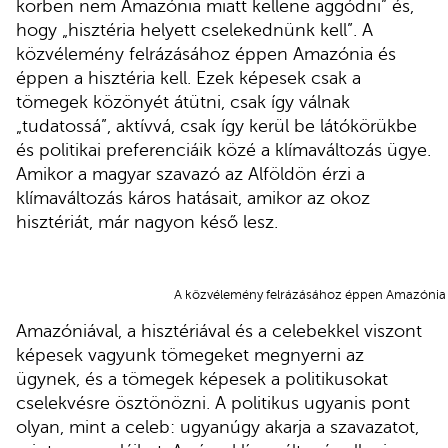
körben nem Amazónia miatt kellene aggódni” és,
hogy „hisztéria helyett cselekednünk kell”. A
közvélemény felrázásához éppen Amazónia és
éppen a hisztéria kell. Ezek képesek csak a
tömegek közönyét átütni, csak így válnak
„tudatossá”, aktívvá, csak így kerül be látókörükbe
és politikai preferenciáik közé a klímaváltozás ügye.
Amikor a magyar szavazó az Alföldön érzi a
klímaváltozás káros hatásait, amikor az okoz
hisztériát, már nagyon késő lesz.
A közvélemény felrázásához éppen Amazónia k
Amazóniával, a hisztériával és a celebekkel viszont
képesek vagyunk tömegeket megnyerni az
ügynek, és a tömegek képesek a politikusokat
cselekvésre ösztönözni. A politikus ugyanis pont
olyan, mint a celeb: ugyanúgy akarja a szavazatot,