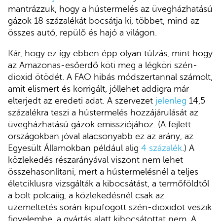
mantrázzuk, hogy a hústermelés az üvegházhatású
gázok 18 százalékát bocsátja ki, többet, mind az
összes autó, repülő és hajó a világon.
Kár, hogy ez így ebben épp olyan túlzás, mint hogy
az Amazonas-esőerdő köti meg a légköri szén-
dioxid ötödét. A FAO hibás módszertannal számolt,
amit elismert és korrigált, jóllehet addigra már
elterjedt az eredeti adat. A szervezet
jelenleg
14,5
százalékra teszi a hústermelés hozzájárulását az
üvegházhatású gázok emissziójához. (A fejlett
országokban jóval alacsonyabb ez az arány, az
Egyesült Államokban például alig
4 százalék
.) A
közlekedés részarányával viszont nem lehet
összehasonlítani, mert a hústermelésnél a teljes
életciklusra vizsgálták a kibocsátást, a termőföldtől
a bolt polcaiig, a közlekedésnél csak az
üzemeltetés során kipufogott szén-dioxidot veszik
figyelembe, a gyártás alatt kibocsátottat nem. A