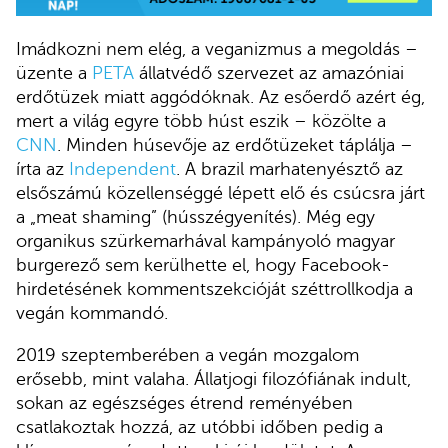
Imádkozni nem elég, a veganizmus a megoldás –
üzente a
PETA
állatvédő szervezet az amazóniai
erdőtüzek miatt aggódóknak. Az esőerdő azért ég,
mert a világ egyre több húst eszik – közölte a
CNN
. Minden húsevője az erdőtüzeket táplálja –
írta az
Independent
. A brazil marhatenyésztő az
elsőszámú közellenséggé lépett elő és csúcsra járt
a „meat shaming” (hússzégyenítés). Még egy
organikus szürkemarhával kampányoló magyar
burgerező sem kerülhette el, hogy Facebook-
hirdetésének kommentszekcióját széttrollkodja a
vegán kommandó.
2019 szeptemberében a vegán mozgalom
erősebb, mint valaha. Állatjogi filozófiának indult,
sokan az egészséges étrend reményében
csatlakoztak hozzá, az utóbbi időben pedig a