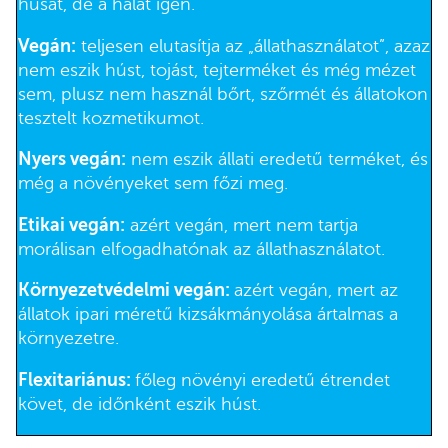
húsát, de a halat igen.
Vegán:
teljesen elutasítja az „állathasználatot”, azaz
nem eszik húst, tojást, tejterméket és még mézet
sem, plusz nem használ bőrt, szőrmét és állatokon
tesztelt kozmetikumot.
Nyers vegán:
nem eszik állati eredetű terméket, és
még a növényeket sem főzi meg.
Etikai vegán:
azért vegán, mert nem tartja
morálisan elfogadhatónak az állathasználatot.
Környezetvédelmi vegán:
azért vegán, mert az
állatok ipari méretű kizsákmányolása ártalmas a
környezetre.
Flexitariánus:
főleg növényi eredetű étrendet
követ, de időnként eszik húst.