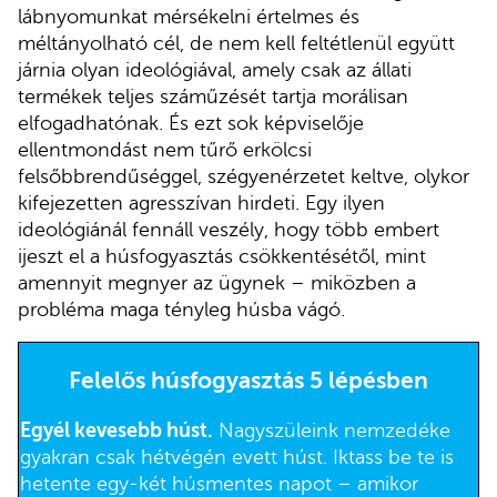
lábnyomunkat mérsékelni értelmes és
méltányolható cél, de nem kell feltétlenül együtt
járnia olyan ideológiával, amely csak az állati
termékek teljes száműzését tartja morálisan
elfogadhatónak. És ezt sok képviselője
ellentmondást nem tűrő erkölcsi
felsőbbrendűséggel, szégyenérzetet keltve, olykor
kifejezetten agresszívan hirdeti. Egy ilyen
ideológiánál fennáll veszély, hogy több embert
ijeszt el a húsfogyasztás csökkentésétől, mint
amennyit megnyer az ügynek – miközben a
probléma maga tényleg húsba vágó.
Felelős húsfogyasztás 5 lépésben
Egyél kevesebb húst.
Nagyszüleink nemzedéke
gyakran csak hétvégén evett húst. Iktass be te is
hetente egy-két húsmentes napot – amikor