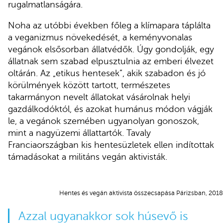
rugalmatlanságára.
Noha az utóbbi években főleg a klímapara táplálta
a veganizmus növekedését, a keményvonalas
vegánok elsősorban állatvédők. Úgy gondolják, egy
állatnak sem szabad elpusztulnia az emberi élvezet
oltárán. Az „etikus hentesek”, akik szabadon és jó
körülmények között tartott, természetes
takarmányon nevelt állatokat vásárolnak helyi
gazdálkodóktól, és azokat humánus módon vágják
le, a vegánok szemében ugyanolyan gonoszok,
mint a nagyüzemi állattartók. Tavaly
Franciaországban kis hentesüzletek ellen indítottak
támadásokat a militáns vegán aktivisták.
Hentes és vegán aktivista összecsapása Párizsban, 20
Azzal ugyanakkor sok húsevő is