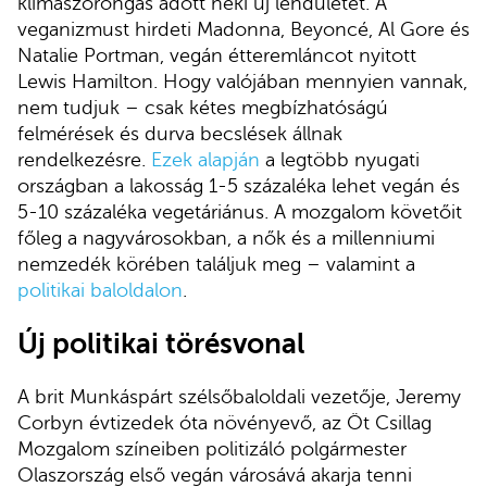
klímaszorongás adott neki új lendületet. A
veganizmust hirdeti Madonna, Beyoncé, Al Gore és
Natalie Portman, vegán étteremláncot nyitott
Lewis Hamilton. Hogy valójában mennyien vannak,
nem tudjuk – csak kétes megbízhatóságú
felmérések és durva becslések állnak
rendelkezésre.
Ezek alapján
a legtöbb nyugati
országban a lakosság 1-5 százaléka lehet vegán és
5-10 százaléka vegetáriánus. A mozgalom követőit
főleg a nagyvárosokban, a nők és a millenniumi
nemzedék körében találjuk meg – valamint a
politikai baloldalon
.
Új politikai törésvonal
A brit Munkáspárt szélsőbaloldali vezetője, Jeremy
Corbyn évtizedek óta növényevő, az Öt Csillag
Mozgalom színeiben politizáló polgármester
Olaszország első vegán városává akarja tenni