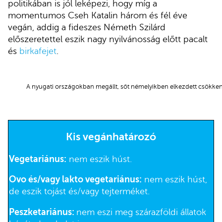
politikában is jól leképezi, hogy míg a
momentumos Cseh Katalin három és fél éve
vegán, addig a fideszes Németh Szilárd
előszeretettel eszik nagy nyilvánosság előtt pacalt
és
birkafejet
.
A nyugati országokban megállt, sőt némelyikben elkezdett csökke
Kis vegánhatározó
Vegetariánus:
nem eszik húst.
Ovo és/vagy lakto vegetariánus:
nem eszik húst,
de eszik tojást és/vagy tejterméket.
Peszketariánus:
nem eszi meg szárazföldi állatok