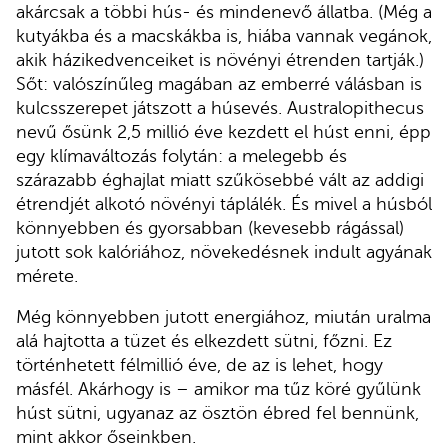
akárcsak a többi hús- és mindenevő állatba. (Még a
kutyákba és a macskákba is, hiába vannak vegánok,
akik házikedvenceiket is növényi étrenden tartják.)
Sőt: valószínűleg magában az emberré válásban is
kulcsszerepet játszott a húsevés. Australopithecus
nevű ősünk 2,5 millió éve kezdett el húst enni, épp
egy klímaváltozás folytán: a melegebb és
szárazabb éghajlat miatt szűkösebbé vált az addigi
étrendjét alkotó növényi táplálék. És mivel a húsból
könnyebben és gyorsabban (kevesebb rágással)
jutott sok kalóriához, növekedésnek indult agyának
mérete.
Még könnyebben jutott energiához, miután uralma
alá hajtotta a tüzet és elkezdett sütni, főzni. Ez
történhetett félmillió éve, de az is lehet, hogy
másfél. Akárhogy is – amikor ma tűz köré gyűlünk
húst sütni, ugyanaz az ösztön ébred fel bennünk,
mint akkor őseinkben.