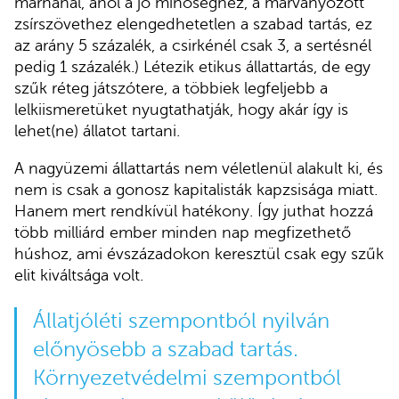
marhánál, ahol a jó minőséghez, a márványozott
zsírszövethez elengedhetetlen a szabad tartás, ez
az arány 5 százalék, a csirkénél csak 3, a sertésnél
pedig 1 százalék.) Létezik etikus állattartás, de egy
szűk réteg játszótere, a többiek legfeljebb a
lelkiismeretüket nyugtathatják, hogy akár így is
lehet(ne) állatot tartani.
A nagyüzemi állattartás nem véletlenül alakult ki, és
nem is csak a gonosz kapitalisták kapzsisága miatt.
Hanem mert rendkívül hatékony. Így juthat hozzá
több milliárd ember minden nap megfizethető
húshoz, ami évszázadokon keresztül csak egy szűk
elit kiváltsága volt.
Állatjóléti szempontból nyilván
előnyösebb a szabad tartás.
Környezetvédelmi szempontból