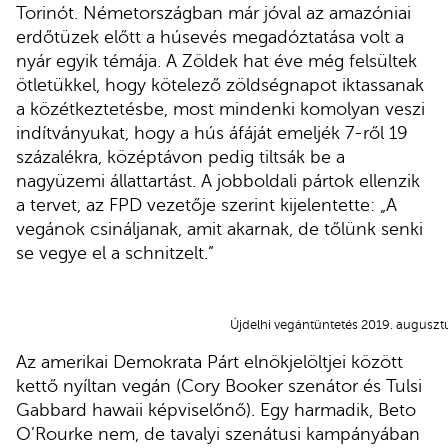
Torinót. Németországban már jóval az amazóniai
erdőtüzek előtt a húsevés megadóztatása volt a
nyár egyik témája. A Zöldek hat éve még felsültek
ötletükkel, hogy kötelező zöldségnapot iktassanak
a közétkeztetésbe, most mindenki komolyan veszi
indítványukat, hogy a hús áfáját emeljék 7-ről 19
százalékra, középtávon pedig tiltsák be a
nagyüzemi állattartást. A jobboldali pártok ellenzik
a tervet, az FPD vezetője szerint kijelentette: „A
vegánok csináljanak, amit akarnak, de tőlünk senki
se vegye el a schnitzelt.”
Újdelhi vegántüntetés 2019. augusz
Az amerikai Demokrata Párt elnökjelöltjei között
kettő nyíltan vegán (Cory Booker szenátor és Tulsi
Gabbard hawaii képviselőnő). Egy harmadik, Beto
O’Rourke nem, de tavalyi szenátusi kampányában