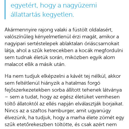
egyetért, hogy a
nagyüzemi
állattartás
kegyetlen.
Akármennyire rajong valaki a füstölt oldalasért,
valószínűleg kényelmetlenül érzi magát, amikor a
nagyipari sertéstelepek ablaktalan óriáscsarnokait
látja, ahol a szűk ketrecekben a kocák megfordulni
sem tudnak életük során, miközben egyik alom
malacot ellik a másik után.
Ha nem tudjuk elképzelni a kávét tej nélkül, akkor
sem feltétlenül hiányzik a hatalmas forgó
fejőszerkezetekben sorba állított tehenek látványa
– sem a tudat, hogy az egész életüket vemhesen
töltő állatoktól az ellés napján elválasztják borjaikat.
Nincs az a szaftos hamburger, amit ugyanúgy
élvezünk, ha tudjuk, hogy a marha élete zömét egy
szűk etetőrekeszben töltötte, és csak azért nem