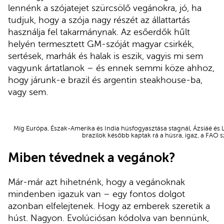
lennénk a szójatejet szürcsölő vegánokra, jó, ha
tudjuk, hogy a szója nagy részét az állattartás
használja fel takarmánynak. Az esőerdők hűlt
helyén termesztett GM-szóját magyar csirkék,
sertések, marhák és halak is eszik, vagyis mi sem
vagyunk ártatlanok – és ennek semmi köze ahhoz,
hogy járunk-e brazil és argentin steakhouse-ba,
vagy sem.
Míg Európa, Észak-Amerika és India húsfogyasztása stagnál, Ázsiáé és 
brazilok később kaptak rá a húsra, igaz, a FAO sz
Miben tévednek a vegánok?
Már-már azt hihetnénk, hogy a vegánoknak
mindenben igazuk van – egy fontos dolgot
azonban elfelejtenek. Hogy az emberek szeretik a
húst. Nagyon. Evolúciósan kódolva van bennünk,