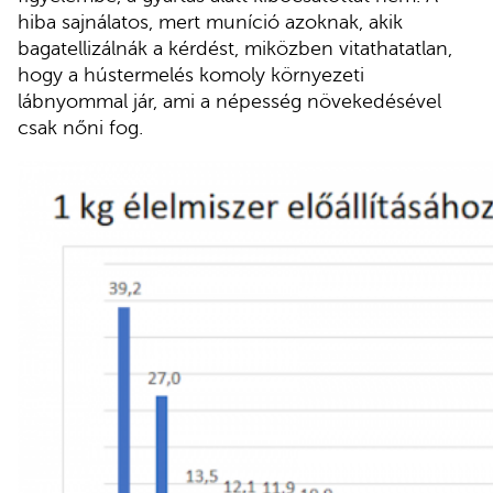
hiba sajnálatos, mert muníció azoknak, akik
bagatellizálnák a kérdést, miközben vitathatatlan,
hogy a hústermelés komoly környezeti
lábnyommal jár, ami a népesség növekedésével
csak nőni fog.