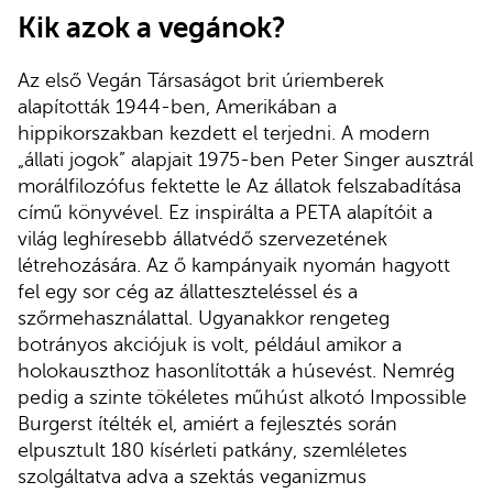
Kik azok a vegánok?
Az első Vegán Társaságot brit úriemberek
alapították 1944-ben, Amerikában a
hippikorszakban kezdett el terjedni. A modern
„állati jogok” alapjait 1975-ben Peter Singer ausztrál
morálfilozófus fektette le Az állatok felszabadítása
című könyvével. Ez inspirálta a PETA alapítóit a
világ leghíresebb állatvédő szervezetének
létrehozására. Az ő kampányaik nyomán hagyott
fel egy sor cég az állatteszteléssel és a
szőrmehasználattal. Ugyanakkor rengeteg
botrányos akciójuk is volt, például amikor a
holokauszthoz hasonlították a húsevést. Nemrég
pedig a szinte tökéletes műhúst alkotó Impossible
Burgerst ítélték el, amiért a fejlesztés során
elpusztult 180 kísérleti patkány, szemléletes
szolgáltatva adva a szektás veganizmus