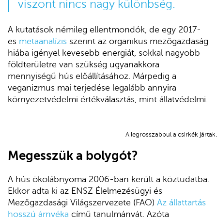
viszont nincs nagy különbség.
A kutatások némileg ellentmondók, de egy 2017-
es
metaanalízis
szerint az organikus mezőgazdaság
hiába igényel kevesebb energiát, sokkal nagyobb
földterületre van szükség ugyanakkora
mennyiségű hús előállításához. Márpedig a
veganizmus mai terjedése legalább annyira
környezetvédelmi értékválasztás, mint állatvédelmi.
A legrosszabbul a csirkék jártak
Megesszük a bolygót?
A hús ökolábnyoma 2006-ban került a köztudatba.
Ekkor adta ki az ENSZ Élelmezésügyi és
Mezőgazdasági Világszervezete (FAO)
Az állattartás
hosszú árnyéka
című tanulmányát. Azóta