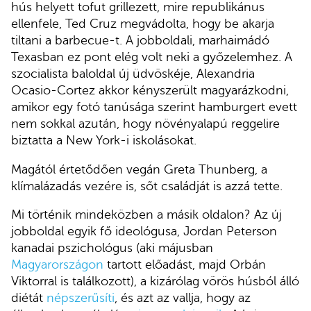
hús helyett tofut grillezett, mire republikánus
ellenfele, Ted Cruz megvádolta, hogy be akarja
tiltani a barbecue-t. A jobboldali, marhaimádó
Texasban ez pont elég volt neki a győzelemhez. A
szocialista baloldal új üdvöskéje, Alexandria
Ocasio-Cortez akkor kényszerült magyarázkodni,
amikor egy fotó tanúsága szerint hamburgert evett
nem sokkal azután, hogy növényalapú reggelire
biztatta a New York-i iskolásokat.
Magától értetődően vegán Greta Thunberg, a
klímalázadás vezére is, sőt családját is azzá tette.
Mi történik mindeközben a másik oldalon? Az új
jobboldal egyik fő ideológusa, Jordan Peterson
kanadai pszichológus (aki májusban
Magyarországon
tartott előadást, majd Orbán
Viktorral is találkozott), a kizárólag vörös húsból álló
diétát
népszerűsíti
, és azt az vallja, hogy az