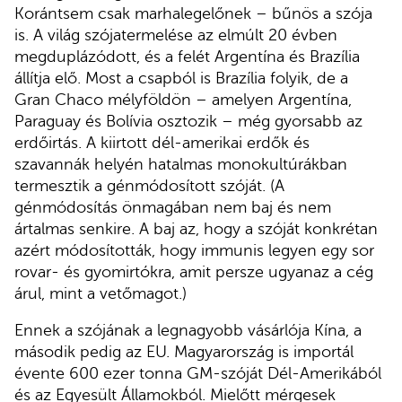
Korántsem csak marhalegelőnek – bűnös a szója
is. A világ szójatermelése az elmúlt 20 évben
megduplázódott, és a felét Argentína és Brazília
állítja elő. Most a csapból is Brazília folyik, de a
Gran Chaco mélyföldön – amelyen Argentína,
Paraguay és Bolívia osztozik – még gyorsabb az
erdőirtás. A kiirtott dél-amerikai erdők és
szavannák helyén hatalmas monokultúrákban
termesztik a génmódosított szóját. (A
génmódosítás önmagában nem baj és nem
ártalmas senkire. A baj az, hogy a szóját konkrétan
azért módosították, hogy immunis legyen egy sor
rovar- és gyomirtókra, amit persze ugyanaz a cég
árul, mint a vetőmagot.)
Ennek a szójának a legnagyobb vásárlója Kína, a
második pedig az EU. Magyarország is importál
évente 600 ezer tonna GM-szóját Dél-Amerikából
és az Egyesült Államokból. Mielőtt mérgesek