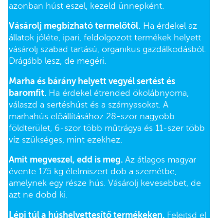
azonban húst eszel, kezeld ünnepként.
Vásárolj megbízható termelőtől.
Ha érdekel az
állatok jóléte, ipari, feldolgozott termékek helyett
vásárolj szabad tartású, organikus gazdálkodásból.
Drágább lesz, de megéri.
Marha és bárány helyett vegyél sertést és
baromfit.
Ha érdekel étrended ökolábnyoma,
válaszd a sertéshúst és a szárnyasokat. A
marhahús előállításához 28-szor nagyobb
földterület, 6-szor több műtrágya és 11-szer több
víz szükséges, mint ezekhez.
Amit megveszel, edd is meg.
Az átlagos magyar
évente 175 kg élelmiszert dob a szemétbe,
amelynek egy része hús. Vásárolj kevesebbet, de
azt ne dobd ki.
Lépj túl a húshelyettesítő termékeken.
Felejtsd el