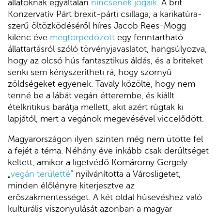
állatoknak egyáltalán
nincsenek jogaik
. A brit
Konzervatív Párt brexit-párti csillaga, a karikatúra-
szerű öltözködéséről híres Jacob Rees-Mogg
kilenc éve
megtorpedózott
egy fenntartható
állattartásról szóló törvényjavaslatot, hangsúlyozva,
hogy az olcsó hús fantasztikus áldás, és a briteket
senki sem kényszerítheti rá, hogy szörnyű
zöldségeket egyenek. Tavaly közölte, hogy nem
tenné be a lábát vegán étterembe, és kiállt
ételkritikus barátja mellett, akit azért rúgtak ki
lapjától, mert a vegánok megevésével viccelődött.
Magyarországon ilyen szinten még nem ütötte fel
a fejét a téma. Néhány éve inkább csak derültséget
keltett, amikor a ligetvédő Komáromy Gergely
„
vegán területté
” nyilvánította a Városligetet,
minden élőlényre kiterjesztve az
erőszakmentességet. A két oldal húsevéshez való
kulturális viszonyulását azonban a magyar