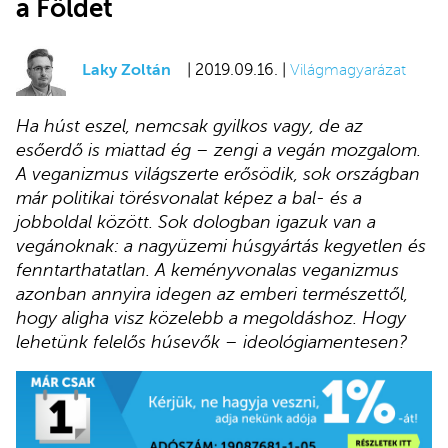
a Földet
Laky Zoltán
| 2019.09.16. |
Világmagyarázat
Ha húst eszel, nemcsak gyilkos vagy, de az
esőerdő is miattad ég – zengi a vegán mozgalom.
A veganizmus világszerte erősödik, sok országban
már politikai törésvonalat képez a bal- és a
jobboldal között. Sok dologban igazuk van a
vegánoknak: a nagyüzemi húsgyártás kegyetlen és
fenntarthatatlan. A keményvonalas veganizmus
azonban annyira idegen az emberi természettől,
hogy aligha visz közelebb a megoldáshoz. Hogy
lehetünk felelős húsevők – ideológiamentesen?