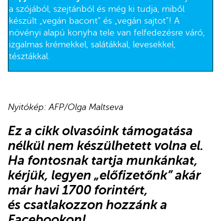
a szójából, szejtánból és még ki tudja, miből
készült „vegán bacont” és „vegán sajtot”! A
növényi alapú konyha tele van felfedezésre váró,
izgalmas krémekkel, salátákkal, levesekkel,
tésztákkal.
Nyitókép: AFP/Olga Maltseva
Ez a cikk olvasóink támogatása
nélkül nem készülhetett volna el.
Ha fontosnak tartja munkánkat,
kérjük,
legyen „előfizetőnk”
akár
már havi 1700 forintért,
és
csatlakozzon hozzánk a
Facebookon
!