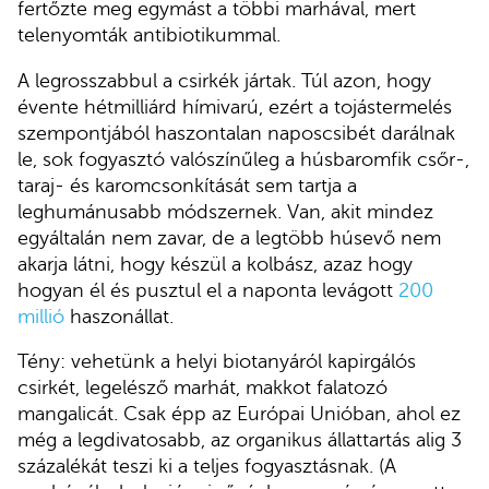
fertőzte meg egymást a többi marhával, mert
telenyomták antibiotikummal.
A legrosszabbul a csirkék jártak. Túl azon, hogy
évente hétmilliárd hímivarú, ezért a tojástermelés
szempontjából haszontalan naposcsibét darálnak
le, sok fogyasztó valószínűleg a húsbaromfik csőr-,
taraj- és karomcsonkítását sem tartja a
leghumánusabb módszernek. Van, akit mindez
egyáltalán nem zavar, de a legtöbb húsevő nem
akarja látni, hogy készül a kolbász, azaz hogy
hogyan él és pusztul el a naponta levágott
200
millió
haszonállat.
Tény: vehetünk a helyi biotanyáról kapirgálós
csirkét, legelésző marhát, makkot falatozó
mangalicát. Csak épp az Európai Unióban, ahol ez
még a legdivatosabb, az organikus állattartás alig 3
százalékát teszi ki a teljes fogyasztásnak. (A