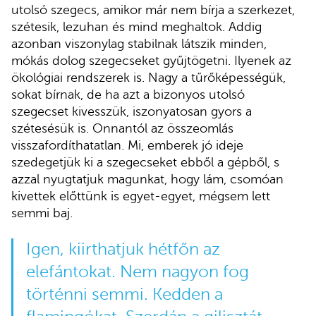
utolsó szegecs, amikor már nem bírja a szerkezet,
szétesik, lezuhan és mind meghaltok. Addig
azonban viszonylag stabilnak látszik minden,
mókás dolog szegecseket gyűjtögetni. Ilyenek az
ökológiai rendszerek is. Nagy a tűrőképességük,
sokat bírnak, de ha azt a bizonyos utolsó
szegecset kivesszük, iszonyatosan gyors a
szétesésük is. Onnantól az összeomlás
visszafordíthatatlan. Mi, emberek jó ideje
szedegetjük ki a szegecseket ebből a gépből, s
azzal nyugtatjuk magunkat, hogy lám, csomóan
kivettek előttünk is egyet-egyet, mégsem lett
semmi baj.
Igen, kiirthatjuk hétfőn az
elefántokat. Nem nagyon fog
történni semmi. Kedden a