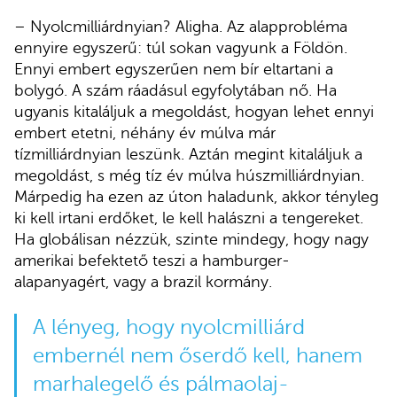
– Nyolcmilliárdnyian? Aligha. Az alapprobléma
ennyire egyszerű: túl sokan vagyunk a Földön.
Ennyi embert egyszerűen nem bír eltartani a
bolygó. A szám ráadásul egyfolytában nő. Ha
ugyanis kitaláljuk a megoldást, hogyan lehet ennyi
embert etetni, néhány év múlva már
tízmilliárdnyian leszünk. Aztán megint kitaláljuk a
megoldást, s még tíz év múlva húszmilliárdnyian.
Márpedig ha ezen az úton haladunk, akkor tényleg
ki kell irtani erdőket, le kell halászni a tengereket.
Ha globálisan nézzük, szinte mindegy, hogy nagy
amerikai befektető teszi a hamburger-
alapanyagért, vagy a brazil kormány.
A lényeg, hogy nyolcmilliárd
embernél nem őserdő kell, hanem
marhalegelő és pálmaolaj-