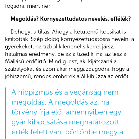
fogadni, miért ne?
–
Megoldás? Környezettudatos nevelés, effélék?
– Dehogy: a tiltás. Ahogy a kétütemű kocsikat is
kitiltották. Szép dolog környezettudatosra nevelni a
gyerekeket, ha tízből kilencnél sikerrel jársz,
hatalmas eredmény, de az a tizedik, na, az lesz a
főállású erdőirtó. Mindig lesz, aki kijátszaná a
szabályokat és azon akar meggazdagodni, hogy a
jóhiszemű, rendes emberek alól kihúzza az erdőt.
A hippizmus és a vegánság nem
megoldás. A megoldás az, ha
törvény írja elő: amennyiben egy
gyár kibocsátása meghatározott
érték felett van, börtönbe megy a