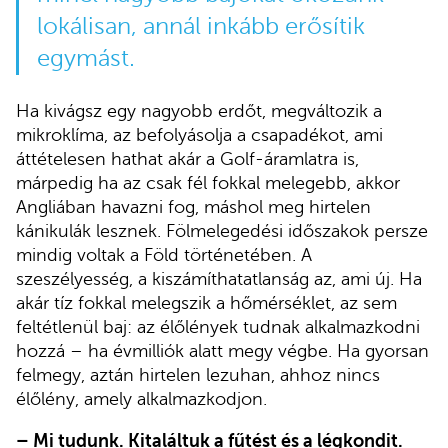
lokálisan, annál inkább erősítik
egymást.
Ha kivágsz egy nagyobb erdőt, megváltozik a
mikroklíma, az befolyásolja a csapadékot, ami
áttételesen hathat akár a Golf-áramlatra is,
márpedig ha az csak fél fokkal melegebb, akkor
Angliában havazni fog, máshol meg hirtelen
kánikulák lesznek. Fölmelegedési időszakok persze
mindig voltak a Föld történetében. A
szeszélyesség, a kiszámíthatatlanság az, ami új. Ha
akár tíz fokkal melegszik a hőmérséklet, az sem
feltétlenül baj: az élőlények tudnak alkalmazkodni
hozzá – ha évmilliók alatt megy végbe. Ha gyorsan
felmegy, aztán hirtelen lezuhan, ahhoz nincs
élőlény, amely alkalmazkodjon.
– Mi tudunk. Kitaláltuk a fűtést és a légkondit.