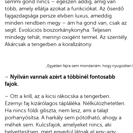
semmi gond nincs – egészen addig, amíg van
több, amely ellátja azokat a funkciókat. Az őserdő
fajgazdagsága persze elvben luxus, ameddig
minden rendben megy – ám ha gond van, csak az
segít. Evolúciós boszorkánykonyha. Teljesen
mindegy tehát, mennyi oxigént termel. Az szentély.
Akárcsak a tengerben a korallzátony.
„Egyetlen fajra sem mondanám, hogy nyugodtan kii
–
Nyilván vannak azért a többinél fontosabb
fajok.
– Ott a krill, az a kicsi rákocska a tengerben.
Ezernyi faj kizárólagos tápláléka. Nélkülözhetetlen.
Ha nincs földi giliszta, nem lesz, ami a talajt
porhanyósítsa. A harkály sem pótolható, ahogy a
méhek sem. Kulcsfajok, amelyeket nincs, aki
helyettesítsen, mert egyedül látnak el egy-egy