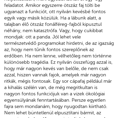
feladatot. Amikor egyszerre ötszáz faj tölti be
ugyanazt a funkciót, ott nyilván kevésbé fontos
egyik vagy másik közülük. Ha a lábunk alatt, a
talajban élő ötszáz fonálféreg-fajból kipusztul
néhány, nem katasztrófa. Vagy, hogy cukibbat
mondjak: ott a panda. Jól lehet vele
természetvédő programokat hirdetni, de az igazság
az, hogy nem tűnik fontos szereplőnek az
erdőben. Ha nem lenne, vélhetőleg nem történne
különösebb tragédia. Ez nyilván összefügg azzal is,
hogy már nagyon kevés van belőle, de nem csak
azzal, hiszen vannak fajok, amelyek már nagyon
ritkák, mégis fontosak. Egy sor cápafaj például már
a kihalás szélén van, de még megritkultan is
nagyon fontos funkciójuk van a vizek ökológiai
egyensúlyának fenntartásában. Persze egyetlen
fajra sem mondanám, hogy nyugodtan kiirtható.
Nem lehet büntetlenül elpusztítani bármit, az