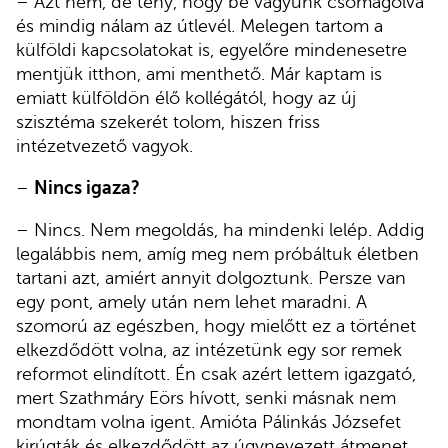
– Azt nem, de tény, hogy be vagyunk csomagolva
és mindig nálam az útlevél. Melegen tartom a
külföldi kapcsolatokat is, egyelőre mindenesetre
mentjük itthon, ami menthető. Már kaptam is
emiatt külföldön élő kollégától, hogy az új
szisztéma szekerét tolom, hiszen friss
intézetvezető vagyok.
–
Nincs igaza?
– Nincs. Nem megoldás, ha mindenki lelép. Addig
legalábbis nem, amíg meg nem próbáltuk életben
tartani azt, amiért annyit dolgoztunk. Persze van
egy pont, amely után nem lehet maradni. A
szomorú az egészben, hogy mielőtt ez a történet
elkezdődött volna, az intézetünk egy sor remek
reformot elindított. Én csak azért lettem igazgató,
mert Szathmáry Eörs hívott, senki másnak nem
mondtam volna igent. Amióta Pálinkás Józsefet
kirúgták és elkezdődött az úgynevezett átmenet,