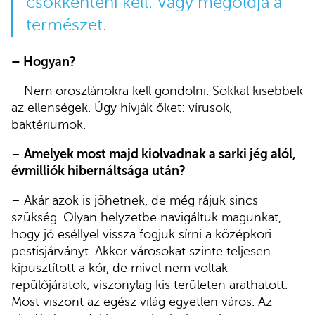
csökkenteni kell. Vagy megoldja a
természet.
– Hogyan?
– Nem oroszlánokra kell gondolni. Sokkal kisebbek
az ellenségek. Úgy hívják őket: vírusok,
baktériumok.
–
Amelyek most majd kiolvadnak a sarki jég alól,
évmilliók hibernáltsága után?
– Akár azok is jöhetnek, de még rájuk sincs
szükség. Olyan helyzetbe navigáltuk magunkat,
hogy jó eséllyel vissza fogjuk sírni a középkori
pestisjárványt. Akkor városokat szinte teljesen
kipusztított a kór, de mivel nem voltak
repülőjáratok, viszonylag kis területen arathatott.
Most viszont az egész világ egyetlen város. Az