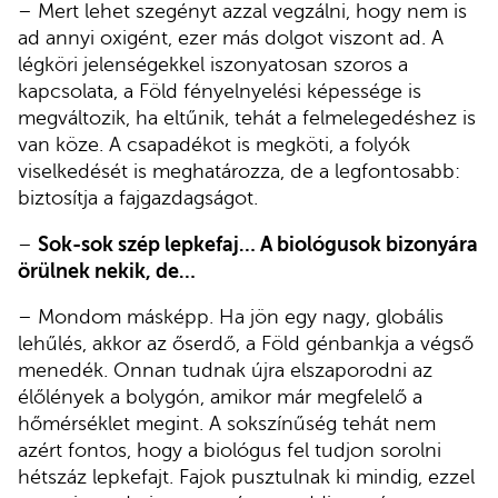
– Mert lehet szegényt azzal vegzálni, hogy nem is
ad annyi oxigént, ezer más dolgot viszont ad. A
légköri jelenségekkel iszonyatosan szoros a
kapcsolata, a Föld fényelnyelési képessége is
megváltozik, ha eltűnik, tehát a felmelegedéshez is
van köze. A csapadékot is megköti, a folyók
viselkedését is meghatározza, de a legfontosabb:
biztosítja a fajgazdagságot.
–
Sok-sok szép lepkefaj… A biológusok bizonyára
örülnek nekik, de…
– Mondom másképp. Ha jön egy nagy, globális
lehűlés, akkor az őserdő, a Föld génbankja a végső
menedék. Onnan tudnak újra elszaporodni az
élőlények a bolygón, amikor már megfelelő a
hőmérséklet megint. A sokszínűség tehát nem
azért fontos, hogy a biológus fel tudjon sorolni
hétszáz lepkefajt. Fajok pusztulnak ki mindig, ezzel