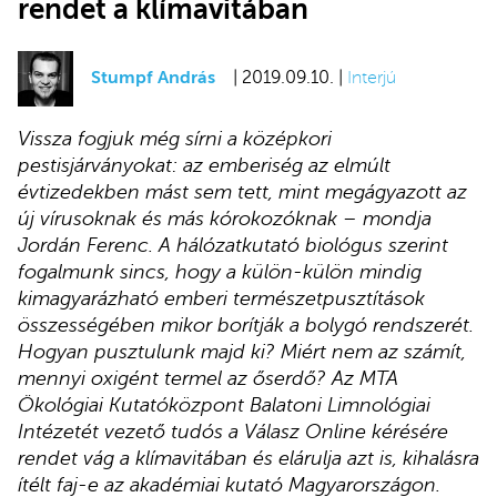
rendet a klímavitában
Stumpf András
| 2019.09.10. |
Interjú
Vissza fogjuk még sírni a középkori
pestisjárványokat: az emberiség az elmúlt
évtizedekben mást sem tett, mint megágyazott az
új vírusoknak és más kórokozóknak – mondja
Jordán Ferenc. A hálózatkutató biológus szerint
fogalmunk sincs, hogy a külön-külön mindig
kimagyarázható emberi természetpusztítások
összességében mikor borítják a bolygó rendszerét.
Hogyan pusztulunk majd ki? Miért nem az számít,
mennyi oxigént termel az őserdő? Az MTA
Ökológiai Kutatóközpont Balatoni Limnológiai
Intézetét vezető tudós a Válasz Online kérésére
rendet vág a klímavitában és elárulja azt is, kihalásra
ítélt faj-e az akadémiai kutató Magyarországon.