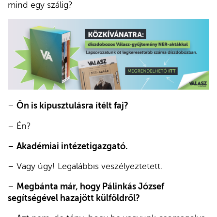
mind egy szálig?
–
Ön is kipusztulásra ítélt faj?
– Én?
–
Akadémiai intézetigazgató.
– Vagy úgy! Legalábbis veszélyeztetett.
–
Megbánta már, hogy Pálinkás József
segítségével hazajött külföldről?