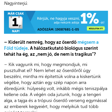
Nagyinterjú.
– Kiderült nemrég, hogy az őserdő
mégsem a
Föld tüdeje
. A hálózatkutató biológus szerint
tehát ha ég, az „nem jó, de nem is tragikus”?
– Kik vagyunk mi, hogy megmondjuk, mi
pusztulhat el? Nem lehet az őserdőről úgy
beszélni, mintha mi építettük volna a kiskertünk
végébe, hogy aztán egy szép napon arra
ébredjünk: hülyeség volt, inkább mégis teniszpálya
kellene oda. A végén oda jutunk, hogy a tengeri
alga, a tajga és a trópusi őserdő verseng egymással
az emberek kegyeiért, hogy melyikük tud több