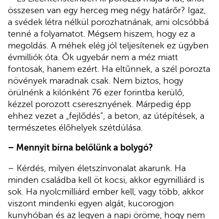
összesen van egy herceg meg négy határőr? Igaz,
a svédek létra nélkül porozhatnának, ami olcsóbbá
tenné a folyamatot. Mégsem hiszem, hogy ez a
megoldás. A méhek elég jól teljesítenek ez ügyben
évmilliók óta. Ők ugyebár nem a méz miatt
fontosak, hanem ezért. Ha eltűnnek, a szél porozta
növények maradnak csak. Nem biztos, hogy
örülnénk a kilónként 76 ezer forintba kerülő,
kézzel porozott cseresznyének. Márpedig épp
ehhez vezet a „fejlődés”, a beton, az útépítések, a
természetes élőhelyek szétdúlása.
– Mennyit bírna belőlünk a bolygó?
– Kérdés, milyen életszínvonalat akarunk. Ha
minden családba kell öt kocsi, akkor egymilliárd is
sok. Ha nyolcmilliárd ember kell, vagy több, akkor
viszont mindenki egyen algát, kucorogjon
kunyhóban és az legyen a napi öröme, hogy nem