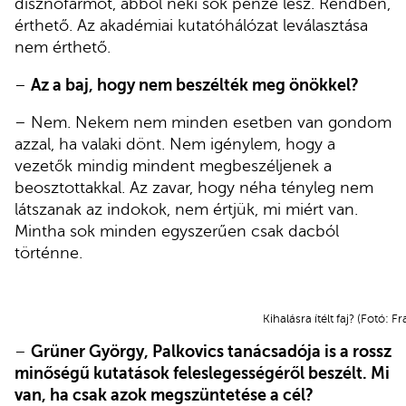
disznófarmot, abból neki sok pénze lesz. Rendben,
érthető. Az akadémiai kutatóhálózat leválasztása
nem érthető.
–
Az a baj, hogy nem beszélték meg önökkel?
– Nem. Nekem nem minden esetben van gondom
azzal, ha valaki dönt. Nem igénylem, hogy a
vezetők mindig mindent megbeszéljenek a
beosztottakkal. Az zavar, hogy néha tényleg nem
látszanak az indokok, nem értjük, mi miért van.
Mintha sok minden egyszerűen csak dacból
történne.
Kihalásra ítélt faj? (Fotó:
–
Grüner György, Palkovics tanácsadója is a rossz
minőségű kutatások feleslegességéről beszélt. Mi
van, ha csak azok megszüntetése a cél?