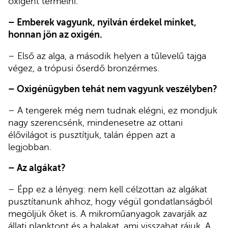
oxigént termelni.
– Emberek vagyunk, nyilván érdekel minket,
honnan jön az oxigén.
– Első az alga, a második helyen a tűlevelű tajga
végez, a trópusi őserdő bronzérmes.
– Oxigénügyben tehát nem vagyunk veszélyben?
– A tengerek még nem tudnak elégni, ez mondjuk
nagy szerencsénk, mindenesetre az ottani
élővilágot is pusztítjuk, talán éppen azt a
legjobban.
– Az algákat?
– Épp ez a lényeg: nem kell célzottan az algákat
pusztítanunk ahhoz, hogy végül gondatlanságból
megöljük őket is. A mikroműanyagok zavarják az
állati planktont és a halakat, ami visszahat rájuk. A