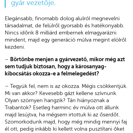
gyár vezetője.
Elegánsabb, finomabb dolog alulról megnevelni
társadalmat, de felülről gyorsabb és hatékonyabb.
Nincs időnk 8 milliárd embernek elmagyarázni
mindent, majd egy generáció múlva megint elölről
kezdeni.
–
Börtönbe menjen a gyárvezető, mikor még azt
sem tudjuk biztosan, hogy a károsanyag-
kibocsátás okozza-e a felmelegedést?
– Tegyük fel, nem is az okozza. Mégis csökkentjük.
Mi van akkor? Kevesebb gázt kellene szívnunk.
Olyan szörnyen hangzik? Tán hiányoznak a
Trabantok? Esetleg harminc év múlva ott állunk
majd lesújtva, ha mégsem irtottuk ki az őserdőt.
Szomorkodunk majd, hogy még mindig mennyi faj
él ott, pedig inkább ki kellett volna pusztítani őket