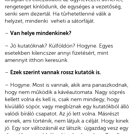
rengeteget kínlódunk, de egységes a vezetőség,
senki sem dezertál. Ha tűrhetetlenné válik a
helyzet, mindenki veheti a sátorfáját.
–
Van helye mindenkinek?
– Jó kutatóknak? Külföldön? Hogyne. Egyes
esetekben kilencszer annyi fizetésért, mint
amennyit itthon keresünk.
–
Ezek szerint vannak rossz kutatók is.
– Hogyne. Most is vannak, akik arra panaszkodnak,
hogy nem működik a kávéautomata. Nagy söprés
kellett volna és kell is, csak nem mindegy, hogy
kívülálló söpör, vagy megbíznak egy kutatókból álló
valódi bíráló csapatot. Az jó lett volna. Másrészt
ennek, ami történik, nem látjuk a célját. Hogy kinek
jó. Egy sor változásnál ez látszik: újgazdag vesz egy