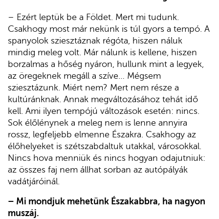
– Ezért leptük be a Földet. Mert mi tudunk.
Csakhogy most már nekünk is túl gyors a tempó. A
spanyolok sziesztáznak régóta, hiszen náluk
mindig meleg volt. Már nálunk is kellene, hiszen
borzalmas a hőség nyáron, hullunk mint a legyek,
az öregeknek megáll a szíve… Mégsem
sziesztázunk. Miért nem? Mert nem része a
kultúránknak. Annak megváltozásához tehát idő
kell. Ami ilyen tempójú változások esetén: nincs.
Sok élőlénynek a meleg nem is lenne annyira
rossz, legfeljebb elmenne Északra. Csakhogy az
élőhelyeket is szétszabdaltuk utakkal, városokkal.
Nincs hova menniük és nincs hogyan odajutniuk:
az összes faj nem állhat sorban az autópályák
vadátjáróinál.
– Mi mondjuk mehetünk Északabbra, ha nagyon
muszáj.