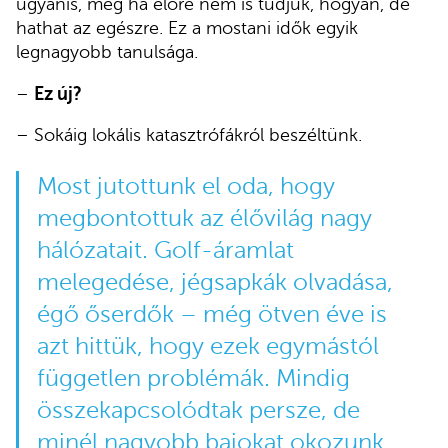
ugyanis, még ha előre nem is tudjuk, hogyan, de
hathat az egészre. Ez a mostani idők egyik
legnagyobb tanulsága.
–
Ez új?
– Sokáig lokális katasztrófákról beszéltünk.
Most jutottunk el oda, hogy
megbontottuk az élővilág nagy
hálózatait. Golf-áramlat
melegedése, jégsapkák olvadása,
égő őserdők – még ötven éve is
azt hittük, hogy ezek egymástól
független problémák. Mindig
összekapcsolódtak persze, de
minél nagyobb bajokat okozunk