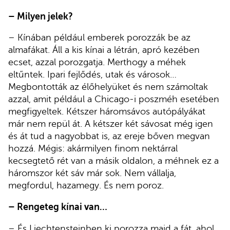
– Milyen jelek?
– Kínában például emberek porozzák be az
almafákat. Áll a kis kínai a létrán, apró kezében
ecset, azzal porozgatja. Merthogy a méhek
eltűntek. Ipari fejlődés, utak és városok…
Megbontották az élőhelyüket és nem számoltak
azzal, amit például a Chicago-i poszméh esetében
megfigyeltek. Kétszer háromsávos autópályákat
már nem repül át. A kétszer két sávosat még igen
és át tud a nagyobbat is, az ereje bőven megvan
hozzá. Mégis: akármilyen finom nektárral
kecsegtető rét van a másik oldalon, a méhnek ez a
háromszor két sáv már sok. Nem vállalja,
megfordul, hazamegy. És nem poroz.
– Rengeteg kínai van…
– És Liechtensteinben ki porozza majd a fát, ahol