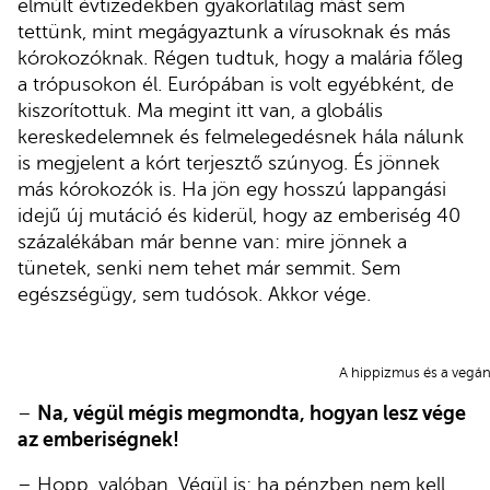
elmúlt évtizedekben gyakorlatilag mást sem
tettünk, mint megágyaztunk a vírusoknak és más
kórokozóknak. Régen tudtuk, hogy a malária főleg
a trópusokon él. Európában is volt egyébként, de
kiszorítottuk. Ma megint itt van, a globális
kereskedelemnek és felmelegedésnek hála nálunk
is megjelent a kórt terjesztő szúnyog. És jönnek
más kórokozók is. Ha jön egy hosszú lappangási
idejű új mutáció és kiderül, hogy az emberiség 40
százalékában már benne van: mire jönnek a
tünetek, senki nem tehet már semmit. Sem
egészségügy, sem tudósok. Akkor vége.
A hippizmus és a veg
–
Na, végül mégis megmondta, hogyan lesz vége
az emberiségnek!
– Hopp, valóban. Végül is: ha pénzben nem kell