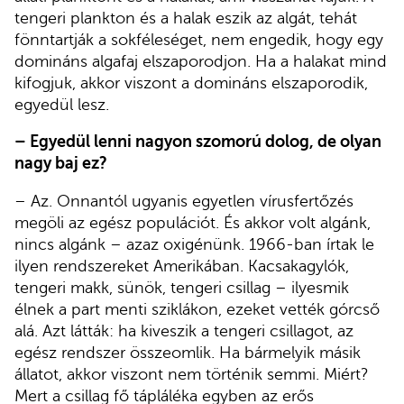
tengeri plankton és a halak eszik az algát, tehát
fönntartják a sokféleséget, nem engedik, hogy egy
domináns algafaj elszaporodjon. Ha a halakat mind
kifogjuk, akkor viszont a domináns elszaporodik,
egyedül lesz.
– Egyedül lenni nagyon szomorú dolog, de olyan
nagy baj ez?
– Az. Onnantól ugyanis egyetlen vírusfertőzés
megöli az egész populációt. És akkor volt algánk,
nincs algánk – azaz oxigénünk. 1966-ban írtak le
ilyen rendszereket Amerikában. Kacsakagylók,
tengeri makk, sünök, tengeri csillag – ilyesmik
élnek a part menti sziklákon, ezeket vették górcső
alá. Azt látták: ha kiveszik a tengeri csillagot, az
egész rendszer összeomlik. Ha bármelyik másik
állatot, akkor viszont nem történik semmi. Miért?
Mert a csillag fő tápláléka egyben az erős