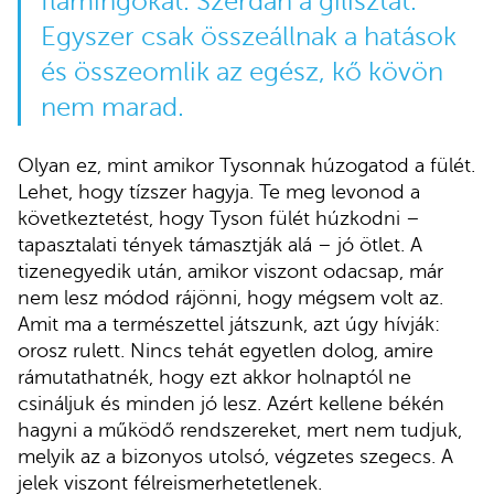
flamingókat. Szerdán a gilisztát.
Egyszer csak összeállnak a hatások
és összeomlik az egész, kő kövön
nem marad.
Olyan ez, mint amikor Tysonnak húzogatod a fülét.
Lehet, hogy tízszer hagyja. Te meg levonod a
következtetést, hogy Tyson fülét húzkodni –
tapasztalati tények támasztják alá – jó ötlet. A
tizenegyedik után, amikor viszont odacsap, már
nem lesz módod rájönni, hogy mégsem volt az.
Amit ma a természettel játszunk, azt úgy hívják:
orosz rulett. Nincs tehát egyetlen dolog, amire
rámutathatnék, hogy ezt akkor holnaptól ne
csináljuk és minden jó lesz. Azért kellene békén
hagyni a működő rendszereket, mert nem tudjuk,
melyik az a bizonyos utolsó, végzetes szegecs. A
jelek viszont félreismerhetetlenek.