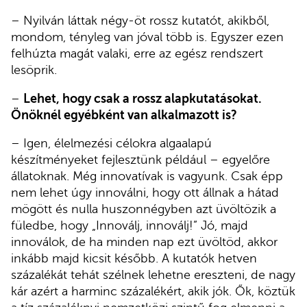
– Nyilván láttak négy-öt rossz kutatót, akikből,
mondom, tényleg van jóval több is. Egyszer ezen
felhúzta magát valaki, erre az egész rendszert
lesöprik.
–
Lehet, hogy csak a rossz alapkutatásokat.
Önöknél egyébként van alkalmazott is?
– Igen, élelmezési célokra algaalapú
készítményeket fejlesztünk például – egyelőre
állatoknak. Még innovatívak is vagyunk. Csak épp
nem lehet úgy innoválni, hogy ott állnak a hátad
mögött és nulla huszonnégyben azt üvöltözik a
füledbe, hogy „Innoválj, innoválj!” Jó, majd
innoválok, de ha minden nap ezt üvöltöd, akkor
inkább majd kicsit később. A kutatók hetven
százalékát tehát szélnek lehetne ereszteni, de nagy
kár azért a harminc százalékért, akik jók. Ők, köztük