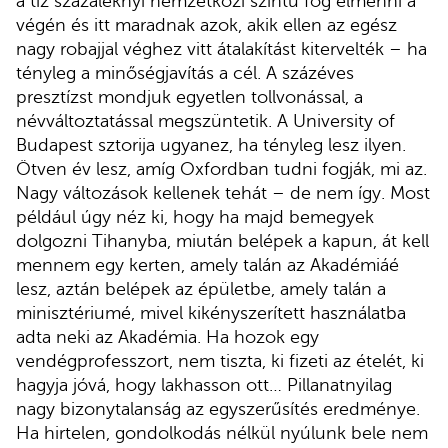
a tíz százaléknyi nemzetközi szintű fog elmenni a
végén és itt maradnak azok, akik ellen az egész
nagy robajjal véghez vitt átalakítást kitervelték – ha
tényleg a minőségjavítás a cél. A százéves
presztízst mondjuk egyetlen tollvonással, a
névváltoztatással megszüntetik. A University of
Budapest sztorija ugyanez, ha tényleg lesz ilyen.
Ötven év lesz, amíg Oxfordban tudni fogják, mi az.
Nagy változások kellenek tehát – de nem így. Most
például úgy néz ki, hogy ha majd bemegyek
dolgozni Tihanyba, miután belépek a kapun, át kell
mennem egy kerten, amely talán az Akadémiáé
lesz, aztán belépek az épületbe, amely talán a
minisztériumé, mivel kikényszerített használatba
adta neki az Akadémia. Ha hozok egy
vendégprofesszort, nem tiszta, ki fizeti az ételét, ki
hagyja jóvá, hogy lakhasson ott… Pillanatnyilag
nagy bizonytalanság az egyszerűsítés eredménye.
Ha hirtelen, gondolkodás nélkül nyúlunk bele nem