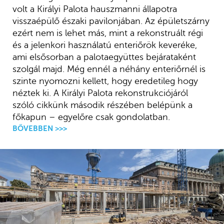
volt a Királyi Palota hauszmanni állapotra
visszaépülő északi pavilonjában. Az épületszárny
ezért nem is lehet más, mint a rekonstruált régi
és a jelenkori használatú enteriőrök keveréke,
ami elsősorban a palotaegyüttes bejárataként
szolgál majd. Még ennél a néhány enteriőrnél is
szinte nyomozni kellett, hogy eredetileg hogy
néztek ki. A Királyi Palota rekonstrukciójáról
szóló cikkünk második részében belépünk a
főkapun – egyelőre csak gondolatban.
BŐVEBBEN >>>