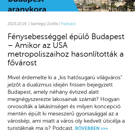
2023.10.19. | Sashegyi Zsófia |
Podcast
Fénysebességgel épülő Budapest
– Amikor az USA
metropoliszaihoz hasonlították a
fővárost
Mivel érdemelte ki a „kis hatósugarú világváros”
jelzőt a dualizmus idején frissen bejegyzett
Budapest, amely néhány évtized alatt
megnégyszerezte lakosainak számát? Hogyan
orvosolták a lakásínséget és milyen koncepció
mentén épült ki meseszerű gyorsasággal az a
városkép, ami miatt a város oly kedvelt úticélja a
turistáknak ma is? Podcast.
BŐVEBBEN >>>