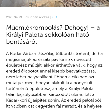
2025.04.29. | Zsuppán András |
Kult
Műemlékrombolás? Dehogy! – a
Királyi Palota sokkolóan ható
bontásáról
A Budai Várban látszólag túlbontás történt, de ha
megismerjük az északi pavilonnak nevezett
épületrész múltját, akkor érthetővé válik, hogy az
eredeti állapotot ennél kisebb beavatkozással
nem lehet helyreállítani. Ebben a cikkben azt
mutatjuk meg, hogyan alakult ki a bonyolult
történelmű épületrész, amely a Királyi Palota
talán legsúlyosabban károsodott eleme lett a
Kádár-kori újjáépítés során. Az eredeti palotából
itt valóban csak egyetlen fal maradt, és a helyére