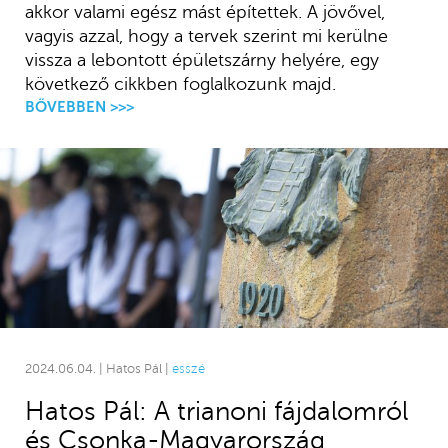
akkor valami egész mást építettek. A jövővel,
vagyis azzal, hogy a tervek szerint mi kerülne
vissza a lebontott épületszárny helyére, egy
következő cikkben foglalkozunk majd.
BŐVEBBEN >>>
2024.06.04. | Hatos Pál |
esszé
Hatos Pál: A trianoni fájdalomról
és Csonka-Magyarország