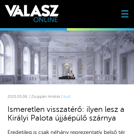
☰
2025.05.08. | Zsuppán András |
Kult
Ismeretlen visszatérő: ilyen lesz a
Királyi Palota újjáépülő szárnya
Eredetileg is csak néhány reprezentatív belső tér