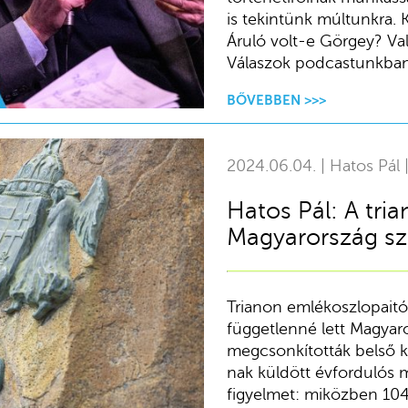
is tekintünk múltunkra. 
Áruló volt-e Görgey? Va
Válaszok podcastunkban
BŐVEBBEN >>>
2024.06.04. | Hatos Pál 
Hatos Pál: A tri
Magyarország sz
Trianon emlékoszlopaitól
függetlenné lett Magyar
megcsonkították belső ko
nak küldött évfordulós 
figyelmet: miközben 104