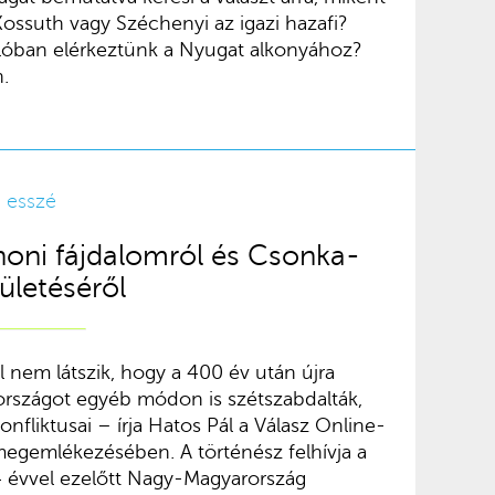
Kossuth vagy Széchenyi az igazi hazafi?
lóban elérkeztünk a Nyugat alkonyához?
.
|
esszé
anoni fájdalomról és Csonka-
ületéséről
 nem látszik, hogy a 400 év után újra
országot egyéb módon is szétszabdalták,
nfliktusai – írja Hatos Pál a Válasz Online-
megemlékezésében. A történész felhívja a
 évvel ezelőtt Nagy-Magyarország