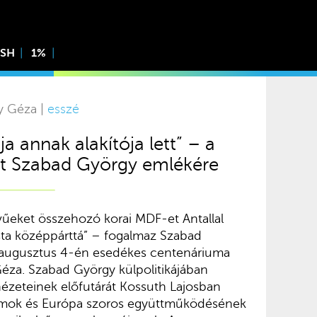
ISH
1%
y Géza |
esszé
ja annak alakítója lett” – a
tt Szabad György emlékére
lvűeket összehozó korai MDF-et Antallal
ista középpárttá” – fogalmaz Szabad
 augusztus 4-én esedékes centenáriuma
éza. Szabad György külpolitikájában
 nézeteinek előfutárát Kossuth Lajosban
Államok és Európa szoros együttműködésének