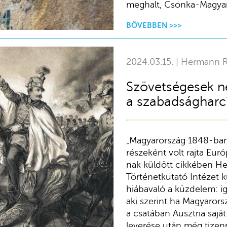
meghalt, Csonka-Magyaro
BŐVEBBEN >>>
2024.03.15. | Hermann 
Szövetségesek né
a szabadságharc
„Magyarország 1848-ban
részeként volt rajta Eur
nak küldött cikkében H
Történetkutató Intézet 
hiábavaló a küzdelem: ig
aki szerint ha Magyarors
a csatában Ausztria saját
leverése után még tizenn