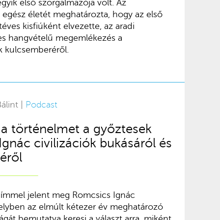
egyik első szorgalmazója volt. Az
egész életét meghatározta, hogy az első
éves kisfiúként elvezette, az aradi
yes hangvételű megemlékezés a
k kulcsemberéről.
álint |
Podcast
a történelmet a győztesek
Ignác civilizációk bukásáról és
éről
címmel jelent meg Romcsics Ignác
elyben az elmúlt kétezer év meghatározó
gát bemutatva keresi a választ arra, miként