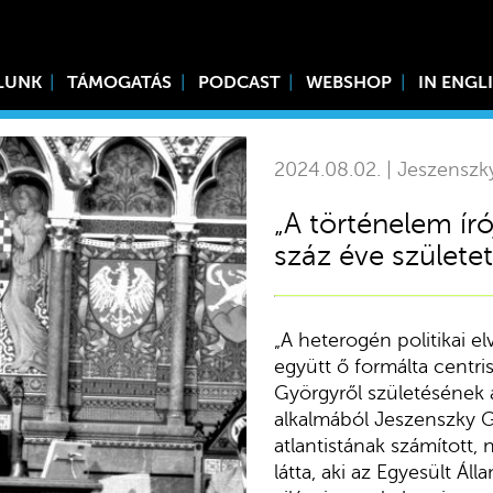
LUNK
TÁMOGATÁS
PODCAST
WEBSHOP
IN ENGL
2024.08.02. | Jeszenszk
„A történelem író
száz éve születe
„A heterogén politikai e
együtt ő formálta centr
Györgyről születésének
alkalmából Jeszenszky G
atlantistának számított,
látta, aki az Egyesült 