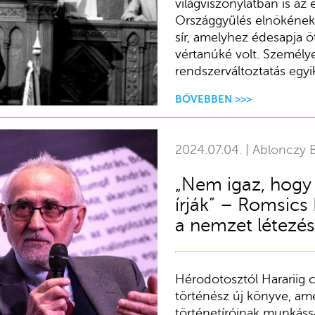
világviszonylatban is az 
Országgyűlés elnökének 
sír, amelyhez édesapja öt
vértanúké volt. Személ
rendszerváltoztatás egyi
BŐVEBBEN >>>
2024.07.04. | Ablonczy B
„Nem igaz, hogy 
írják” – Romsics 
a nemzet létezés
Hérodotosztól Harariig 
történész új könyve, am
történetíróinak munkássá