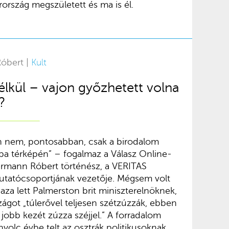
rszág megszületett és ma is él.
Róbert |
Kult
lkül – vajon győzhetett volna
?
 nem, pontosabban, csak a birodalom
ópa térképén” – fogalmaz a Válasz Online-
ermann Róbert történész, a VERITAS
kutatócsoportjának vezetője. Mégsem volt
aza lett Palmerston brit miniszterelnöknek,
zágot „túlerővel teljesen szétzúzzák, ebben
 jobb kezét zúzza széjjel.” A forradalom
yolc évbe telt az osztrák politikusoknak,