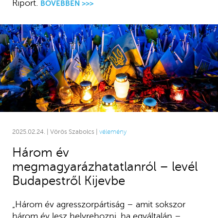
Riport.
BŐVEBBEN >>>
2025.02.24. | Vörös Szabolcs |
vélemény
Három év
megmagyarázhatatlanról – levél
Budapestről Kijevbe
„Három év agresszorpártiság – amit sokszor
három év lesz helyrehozni, ha egyáltalán –