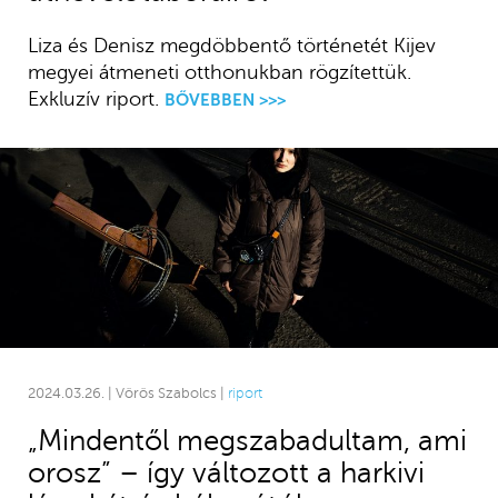
Liza és Denisz megdöbbentő történetét Kijev
megyei átmeneti otthonukban rögzítettük.
Exkluzív riport.
BŐVEBBEN >>>
2024.03.26. | Vörös Szabolcs |
riport
„Mindentől megszabadultam, ami
orosz” – így változott a harkivi