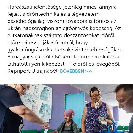
Harcászati jelentősége jelenleg nincs, annyira
fejlett a dróntechnika és a légvédelem,
pszichológiailag viszont továbbra is fontos az
ukrán hadseregben az ejtőernyős képesség. Az
elitkatonáknak számító deszantosokat időről
időre hátravonják a frontról, hogy
gyakorlóugrásokkal tartsák szinten éberségüket.
A magyar sajtóból elsőként lapunk munkatársa
láthatott ilyen kiképzést – földről és levegőből.
Képriport Ukrajnából.
BŐVEBBEN >>>