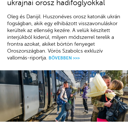
ukrajnai orosz hadifoglyokkal
Oleg és Danijil. Huszonéves orosz katonák ukrán
fogságban, akik egy elhibázott visszavonuláskor
kerültek az ellenség kezére. A velük készített
interjúkból kiderül, milyen módszerrel terelik a
frontra azokat, akiket börtön fenyeget
Oroszországban. Vörös Szabolcs exkluzív
vallomás-riportja.
BŐVEBBEN >>>