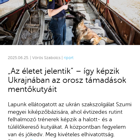
2025.06.25. | Vörös Szabolcs |
riport
„Az életet jelentik” – így képzik
Ukrajnában az orosz támadások
mentőkutyáit
Lapunk ellátogatott az ukrán szakszolgálat Szumi
megyei kiképzőbázisára, ahol évtizedes rutint
felhalmozó trénerek képzik a halott- és a
túlélőkereső kutyákat. A központban fegyelem
van és jókedv. Meg kivételes elhivatottság.