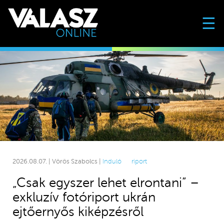
☰
2026.08.07. | Vörös Szabolcs |
Induló
riport
„Csak egyszer lehet elrontani” –
exkluzív fotóriport ukrán
ejtőernyős kiképzésről