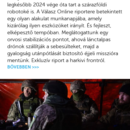
legkésőbb 2024 vége óta tart a szárazföldi
robotoké is. A Válasz Online riportere betekintett
egy olyan alakulat munkanapjába, amely
kizárólag ilyen eszközöket irányít. És fejleszt,
elképesztő tempóban. Meglátogattunk egy
orvosi stabilizációs pontot, ahová lánctalpas
drónok szállítják a sebesülteket, majd a
gyalogság utánpótlását biztosító éjjeli misszióra
mentünk. Exkluzív riport a harkivi frontról.
BŐVEBBEN >>>