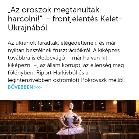
„Az oroszok megtanultak
harcolni!” – frontjelentés Kelet-
Ukrajnából
Az ukránok fáradtak, elégedetlenek, és már
nyíltan beszélnek frusztrációikról. A kiképzés
továbbra is életbevágó – már ha van kit
kiképezni –, az állam korrupt, az ellenség meg
fölényben. Riport Harkivból és a
legintenzívebben ostromlott Pokrovszk mellől.
BŐVEBBEN >>>