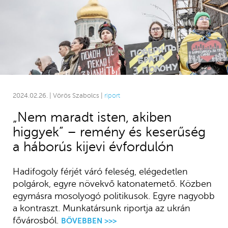
2024.02.26. | Vörös Szabolcs |
riport
„Nem maradt isten, akiben
higgyek” – remény és keserűség
a háborús kijevi évfordulón
Hadifogoly férjét váró feleség, elégedetlen
polgárok, egyre növekvő katonatemető. Közben
egymásra mosolyogó politikusok. Egyre nagyobb
a kontraszt. Munkatársunk riportja az ukrán
fővárosból.
BŐVEBBEN >>>