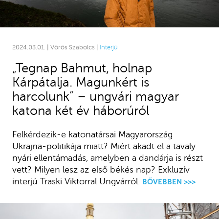
2024.03.01. | Vörös Szabolcs |
Interjú
„Tegnap Bahmut, holnap
Kárpátalja. Magunkért is
harcolunk” – ungvári magyar
katona két év háborúról
Felkérdezik-e katonatársai Magyarország
Ukrajna-politikája miatt? Miért akadt el a tavaly
nyári ellentámadás, amelyben a dandárja is részt
vett? Milyen lesz az első békés nap? Exkluzív
interjú Traski Viktorral Ungvárról.
BŐVEBBEN >>>