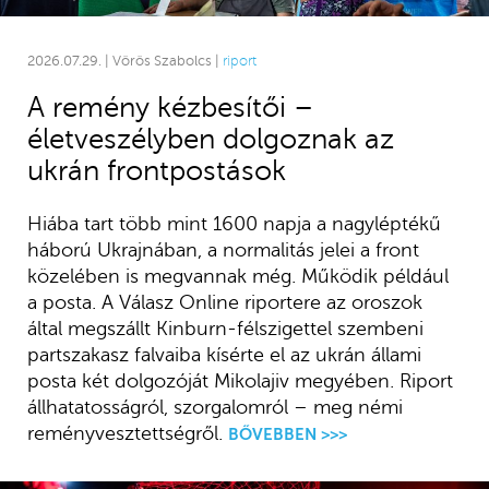
2026.07.29. | Vörös Szabolcs |
riport
A remény kézbesítői –
életveszélyben dolgoznak az
ukrán frontpostások
Hiába tart több mint 1600 napja a nagyléptékű
háború Ukrajnában, a normalitás jelei a front
közelében is megvannak még. Működik például
a posta. A Válasz Online riportere az oroszok
által megszállt Kinburn-félszigettel szembeni
partszakasz falvaiba kísérte el az ukrán állami
posta két dolgozóját Mikolajiv megyében. Riport
állhatatosságról, szorgalomról – meg némi
reményvesztettségről.
BŐVEBBEN >>>