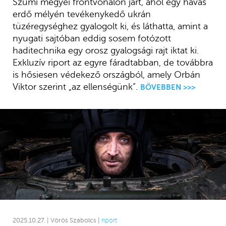
Szumi megyei frontvonalon járt, ahol egy havas
erdő mélyén tevékenykedő ukrán
tüzéregységhez gyalogolt ki, és láthatta, amint a
nyugati sajtóban eddig sosem fotózott
haditechnika egy orosz gyalogsági rajt iktat ki.
Exkluzív riport az egyre fáradtabban, de továbbra
is hősiesen védekező országból, amely Orbán
Viktor szerint „az ellenségünk”.
BŐVEBBEN >>>
2025.10.27. | Vörös Szabolcs |
riport