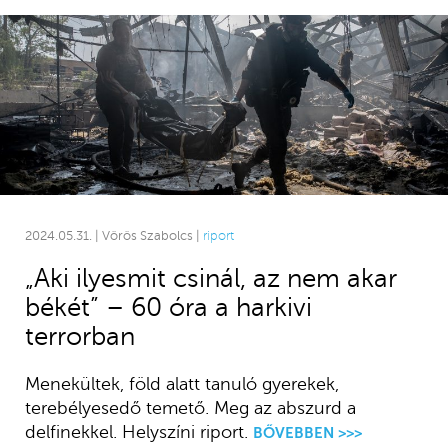
2024.05.31. | Vörös Szabolcs |
riport
„Aki ilyesmit csinál, az nem akar
békét” – 60 óra a harkivi
terrorban
Menekültek, föld alatt tanuló gyerekek,
terebélyesedő temető. Meg az abszurd a
delfinekkel. Helyszíni riport.
BŐVEBBEN >>>