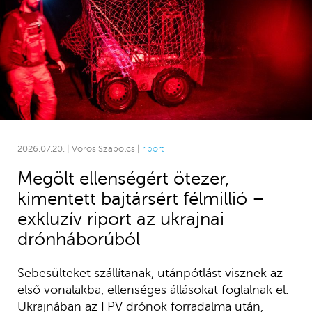
2026.07.20. | Vörös Szabolcs |
riport
Megölt ellenségért ötezer,
kimentett bajtársért félmillió –
exkluzív riport az ukrajnai
drónháborúból
Sebesülteket szállítanak, utánpótlást visznek az
első vonalakba, ellenséges állásokat foglalnak el.
Ukrajnában az FPV drónok forradalma után,