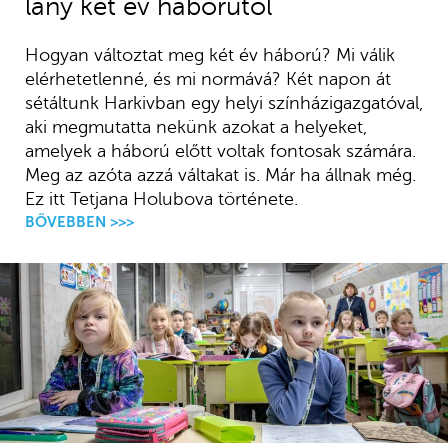
lány két év háborútól
Hogyan változtat meg két év háború? Mi válik
elérhetetlenné, és mi normává? Két napon át
sétáltunk Harkivban egy helyi színházigazgatóval,
aki megmutatta nekünk azokat a helyeket,
amelyek a háború előtt voltak fontosak számára.
Meg az azóta azzá váltakat is. Már ha állnak még.
Ez itt Tetjana Holubova története.
BŐVEBBEN >>>