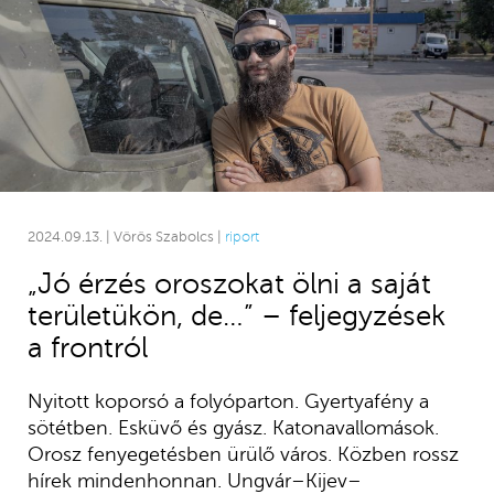
2024.09.13. | Vörös Szabolcs |
riport
„Jó érzés oroszokat ölni a saját
területükön, de…” – feljegyzések
a frontról
Nyitott koporsó a folyóparton. Gyertyafény a
sötétben. Esküvő és gyász. Katonavallomások.
Orosz fenyegetésben ürülő város. Közben rossz
hírek mindenhonnan. Ungvár–Kijev–