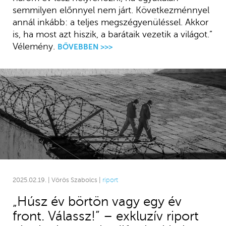
semmilyen előnnyel nem járt. Következménnyel
annál inkább: a teljes megszégyenüléssel. Akkor
is, ha most azt hiszik, a barátaik vezetik a világot.”
Vélemény.
BŐVEBBEN >>>
2025.02.19. | Vörös Szabolcs |
riport
„Húsz év börtön vagy egy év
front. Válassz!” – exkluzív riport