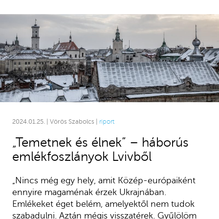
2024.01.25. | Vörös Szabolcs |
riport
„Temetnek és élnek” – háborús
emlékfoszlányok Lvivből
„Nincs még egy hely, amit Közép-európaiként
ennyire magaménak érzek Ukrajnában.
Emlékeket éget belém, amelyektől nem tudok
szabadulni. Aztán mégis visszatérek. Gyűlölöm