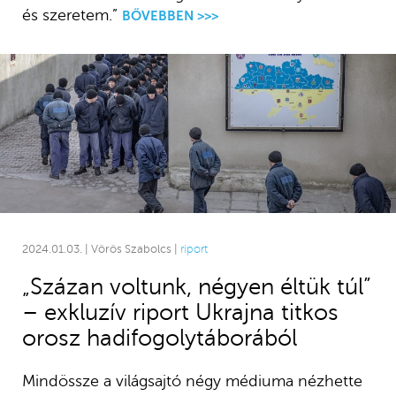
és szeretem.”
BŐVEBBEN >>>
2024.01.03. | Vörös Szabolcs |
riport
„Százan voltunk, négyen éltük túl”
– exkluzív riport Ukrajna titkos
orosz hadifogolytáborából
Mindössze a világsajtó négy médiuma nézhette