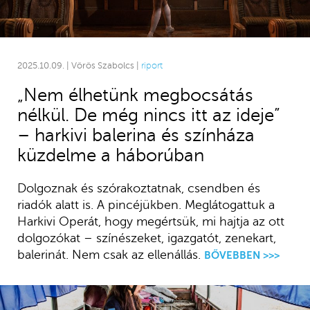
2025.10.09. | Vörös Szabolcs |
riport
„Nem élhetünk megbocsátás
nélkül. De még nincs itt az ideje”
– harkivi balerina és színháza
küzdelme a háborúban
Dolgoznak és szórakoztatnak, csendben és
riadók alatt is. A pincéjükben. Meglátogattuk a
Harkivi Operát, hogy megértsük, mi hajtja az ott
dolgozókat – színészeket, igazgatót, zenekart,
balerinát. Nem csak az ellenállás.
BŐVEBBEN >>>