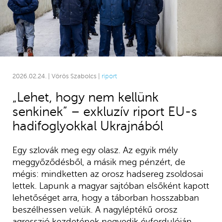
2026.02.24. | Vörös Szabolcs |
riport
„Lehet, hogy nem kellünk
senkinek” – exkluzív riport EU-s
hadifoglyokkal Ukrajnából
Egy szlovák meg egy olasz. Az egyik mély
meggyőződésből, a másik meg pénzért, de
mégis: mindketten az orosz hadsereg zsoldosai
lettek. Lapunk a magyar sajtóban elsőként kapott
lehetőséget arra, hogy a táborban hosszabban
beszélhessen velük. A nagyléptékű orosz
agresszió kezdetének negyedik évfordulóján