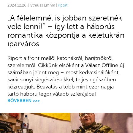
2024.12.26. | Strauss Emma |
riport
„A félelemnél is jobban szeretnék
vele lenni!” – így lett a háborús
romantika központja a keletukrán
iparváros
Riport a front mellől katonákról, barátnőkről,
szerelemről. Cikkünk elsőként a Válasz Offline új
számában jelent meg – most kedvcsinálóként,
karácsonyi kiegészítésekkel, teljes egészében
közreadjuk. Beavatás a több mint ezer napja
tartó háború legprivátabb szférájába!
BŐVEBBEN >>>