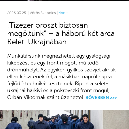
2026.03.25. | Vörös Szabolcs |
riport
„Tízezer oroszt biztosan
megöltünk” – a háború két arca
Kelet-Ukrajnában
Munkatársunk megnézhetett egy gyalogsági
kiképzést és egy front mögött működő
drónműhelyt. Az egyiken gyilkos szovjet aknák
ellen készítenek fel, a másikban napról napra
fejlődő technikát tesztelnek. Riport a kelet-
ukrajnai harkivi és a pokrovszki front mögül,
Orbán Viktornak szánt üzenettel.
BŐVEBBEN >>>