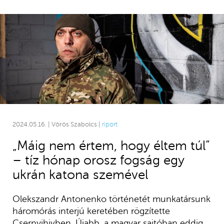
2024.05.16. | Vörös Szabolcs |
riport
„Máig nem értem, hogy éltem túl”
– tíz hónap orosz fogság egy
ukrán katona szemével
Olekszandr Antonenko történetét munkatársunk
háromórás interjú keretében rögzítette
Csernyihivben. Újabb, a magyar sajtóban eddig