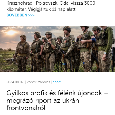
Krasznohrad–Pokrovszk. Oda-vissza 3000
kilométer. Végigjártuk 11 nap alatt.
BŐVEBBEN >>>
2024.08.07. | Vörös Szabolcs |
riport
Gyilkos profik és félénk újoncok –
megrázó riport az ukrán
frontvonalról