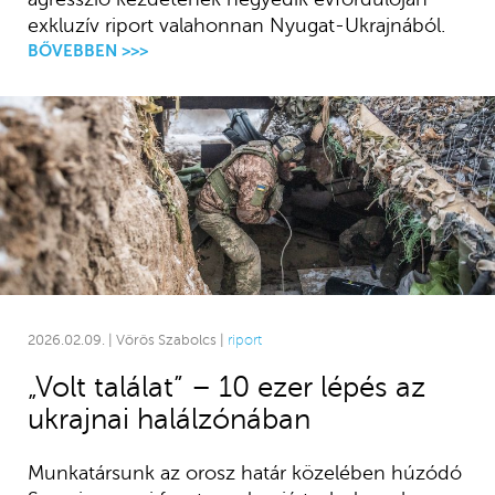
exkluzív riport valahonnan Nyugat-Ukrajnából.
BŐVEBBEN >>>
2026.02.09. | Vörös Szabolcs |
riport
„Volt találat” – 10 ezer lépés az
ukrajnai halálzónában
Munkatársunk az orosz határ közelében húzódó