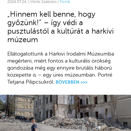
2024.07.24. | Vörös Szabolcs |
Portré
„Hinnem kell benne, hogy
győzünk!” – így védi a
pusztulástól a kultúrát a harkivi
múzeum
Ellátogatottunk a Harkivi Irodalmi Múzeumba
megérteni, miért fontos a kulturális örökség
gondozása még egy ennyire brutális háború
közepette is – egy üres múzeumban. Portré
Tetjana Pilipcsukról.
BŐVEBBEN >>>