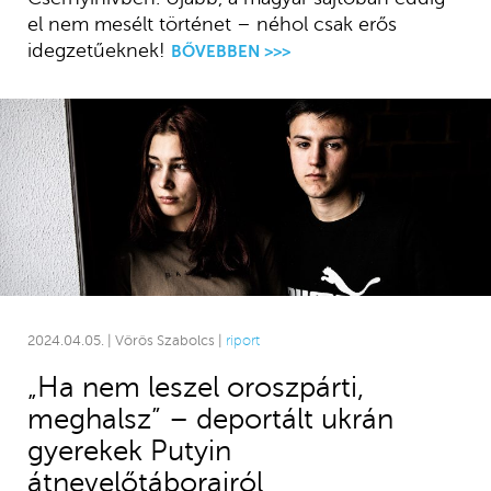
el nem mesélt történet – néhol csak erős
idegzetűeknek!
BŐVEBBEN >>>
2024.04.05. | Vörös Szabolcs |
riport
„Ha nem leszel oroszpárti,
meghalsz” – deportált ukrán
gyerekek Putyin
átnevelőtáborairól