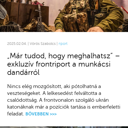
2025.02.04. | Vörös Szabolcs |
riport
„Már tudod, hogy meghalhatsz” –
exkluzív frontriport a munkácsi
dandárról
Nincs elég mozgósított, aki pótolhatná a
veszteségeket. A lelkesedést felváltotta a
csalódottság. A frontvonalon szolgáló ukrán
katonáknak már a pozíciók tartása is emberfeletti
feladat.
BŐVEBBEN >>>