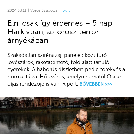
2024.03.11. | Vörös Szabolcs |
riport
Élni csak így érdemes – 5 nap
Harkivban, az orosz terror
árnyékában
Szakadatlan szirénazaj, panelek közt futó
lövészárok, rakétatemető, föld alatt tanuló
gyerekek. A háborús díszletben pedig törekvés a
normalitásra. Hős város, amelynek mától Oscar-
díjas rendezője is van. Riport.
BŐVEBBEN >>>