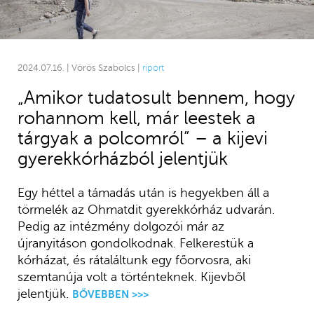
2024.07.16. | Vörös Szabolcs |
riport
„Amikor tudatosult bennem, hogy
rohannom kell, már leestek a
tárgyak a polcomról” – a kijevi
gyerekkórházból jelentjük
Egy héttel a támadás után is hegyekben áll a
törmelék az Ohmatdit gyerekkórház udvarán.
Pedig az intézmény dolgozói már az
újranyitáson gondolkodnak. Felkerestük a
kórházat, és rátaláltunk egy főorvosra, aki
szemtanúja volt a történteknek. Kijevből
jelentjük.
BŐVEBBEN >>>