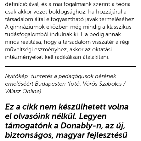
definíciójával, és a mai fogalmaink szerint a teória
csak akkor vezet boldogsághoz, ha hozzájárul a
társadalom által elfogyasztható javak termeléséhez.
A gimnáziumok eközben még mindig a klasszikus
tudásfogalomból indulnak ki. Ha pedig annak
nincs realitása, hogy a társadalom visszatér a régi
műveltségi eszményhez, akkor az oktatási
intézményeket kell radikálisan átalakítani.
Nyitókép: tüntetés a pedagógusok bérének
emeléséért Budapesten (fotó: Vörös Szabolcs /
Válasz Online)
Ez a cikk
nem készülhetett volna
el olvasóink nélkül.
Legyen
támogatónk
a Donably-n
, az új,
biztonságos, magyar fejlesztésű