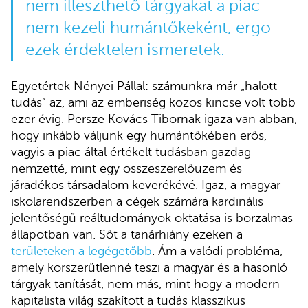
nem illeszthető tárgyakat a piac
nem kezeli humántőkeként, ergo
ezek érdektelen ismeretek.
Egyetértek Nényei Pállal: számunkra már „halott
tudás” az, ami az emberiség közös kincse volt több
ezer évig. Persze Kovács Tibornak igaza van abban,
hogy inkább váljunk egy humántőkében erős,
vagyis a piac által értékelt tudásban gazdag
nemzetté, mint egy összeszerelőüzem és
járadékos társadalom keverékévé. Igaz, a magyar
iskolarendszerben a cégek számára kardinális
jelentőségű reáltudományok oktatása is borzalmas
állapotban van. Sőt a tanárhiány ezeken a
területeken a legégetőbb
. Ám a valódi probléma,
amely korszerűtlenné teszi a magyar és a hasonló
tárgyak tanítását, nem más, mint hogy a modern
kapitalista világ szakított a tudás klasszikus