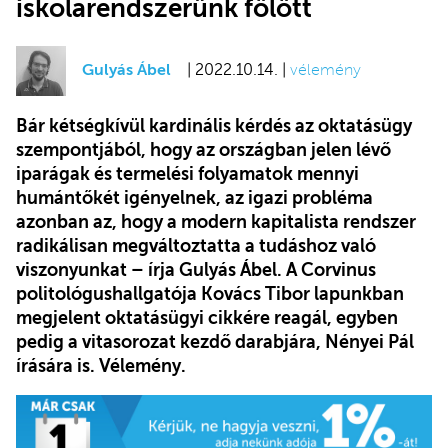
iskolarendszerünk fölött
Gulyás Ábel
| 2022.10.14. |
vélemény
Bár kétségkívül kardinális kérdés az oktatásügy
szempontjából, hogy az országban jelen lévő
iparágak és termelési folyamatok mennyi
humántőkét igényelnek, az igazi probléma
azonban az, hogy a modern kapitalista rendszer
radikálisan megváltoztatta a tudáshoz való
viszonyunkat – írja Gulyás Ábel. A Corvinus
politológushallgatója Kovács Tibor lapunkban
megjelent oktatásügyi cikkére reagál, egyben
pedig a vitasorozat kezdő darabjára, Nényei Pál
írására is. Vélemény.