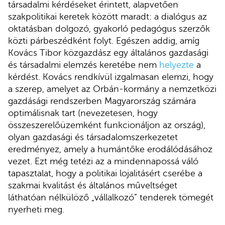
társadalmi kérdéseket érintett, alapvetően
szakpolitikai keretek között maradt: a dialógus az
oktatásban dolgozó, gyakorló pedagógus szerzők
közti párbeszédként folyt. Egészen addig, amíg
Kovács Tibor közgazdász egy általános gazdasági
és társadalmi elemzés keretébe nem
helyezte
a
kérdést. Kovács rendkívül izgalmasan elemzi, hogy
a szerep, amelyet az Orbán-kormány a nemzetközi
gazdásági rendszerben Magyarország számára
optimálisnak tart (nevezetesen, hogy
összeszerelőüzemként funkcionáljon az ország),
olyan gazdasági és társadalomszerkezetet
eredményez, amely a humántőke erodálódásához
vezet. Ezt még tetézi az a mindennapossá váló
tapasztalat, hogy a politikai lojalitásért cserébe a
szakmai kvalitást és általános műveltséget
láthatóan nélkülöző „vállalkozó” tenderek tömegét
nyerheti meg.