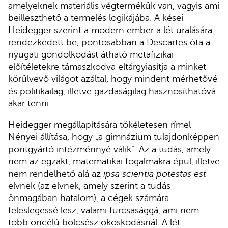
amelyeknek materiális végtermékük van, vagyis ami
beilleszthető a termelés logikájába. A kései
Heidegger szerint a modern ember a lét uralására
rendezkedett be, pontosabban a Descartes óta a
nyugati gondolkodást átható metafizikai
előítéletekre támaszkodva eltárgyiasítja a minket
körülvevő világot azáltal, hogy mindent mérhetővé
és politikailag, illetve gazdaságilag hasznosíthatóvá
akar tenni.
Heidegger megállapítására tökéletesen rímel
Nényei állítása, hogy „a gimnázium tulajdonképpen
pontgyártó intézménnyé válik”. Az a tudás, amely
nem az egzakt, matematikai fogalmakra épül, illetve
nem rendelhető alá az
ipsa scientia potestas est
-
elvnek (az elvnek, amely szerint a tudás
önmagában hatalom), a cégek számára
feleslegessé lesz, valami furcsasággá, ami nem
több öncélú bölcsész okoskodásnál. A lét