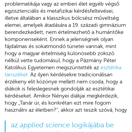
problematikája vagy az emberi élet egyéb végső
egzisztenciális és metafizikai kérdésfeltevései,
illetve általában a klasszikus bölcsész műveltség
elemei, amelyek átadására a 19. századi gimnázium
berendezkedett, nem értelmezhető a humántőke
komponenseként. Ennek a jelenségnek olyan
fájdalmas és sokatmondó tünetei vannak, mint
hogy a magyar értelmiség különösebb zokszó
nélkül vette tudomásul, hogy a Pázmány Péter
Katolikus Egyetemen megszüntették az
esztétika
tanszéket.
Az ilyen kérdésekre tradicionálisan
érzékeny elit közönye mellett nem csoda, hogy a
diákok is feleslegesnek gondolják az esztétikai
kérdéseket. Amikor Nényei diákjai megkérdezik,
hogy „Tanár úr, és konkrétan ezt mire fogom
használni az életben?”, akkor azt teszik szóvá, hogy
az
applied science
logikájába be