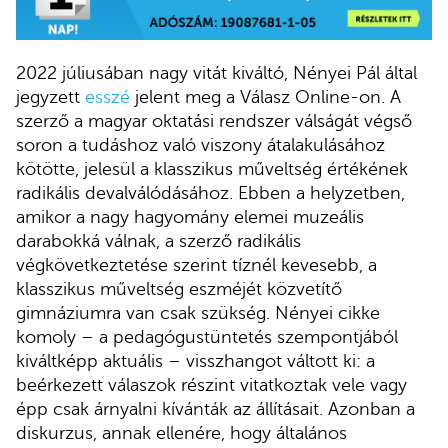
2022 júliusában nagy vitát kiváltó, Nényei Pál által
jegyzett
esszé
jelent meg a Válasz Online-on. A
szerző a magyar oktatási rendszer válságát végső
soron a tudáshoz való viszony átalakulásához
kötötte, jelesül a klasszikus műveltség értékének
radikális devalválódásához. Ebben a helyzetben,
amikor a nagy hagyomány elemei muzeális
darabokká válnak, a szerző radikális
végkövetkeztetése szerint tíznél kevesebb, a
klasszikus műveltség eszméjét közvetítő
gimnáziumra van csak szükség. Nényei cikke
komoly – a pedagógustüntetés szempontjából
kiváltképp aktuális – visszhangot váltott ki: a
beérkezett válaszok részint vitatkoztak vele vagy
épp csak árnyalni kívánták az állításait. Azonban a
diskurzus, annak ellenére, hogy általános