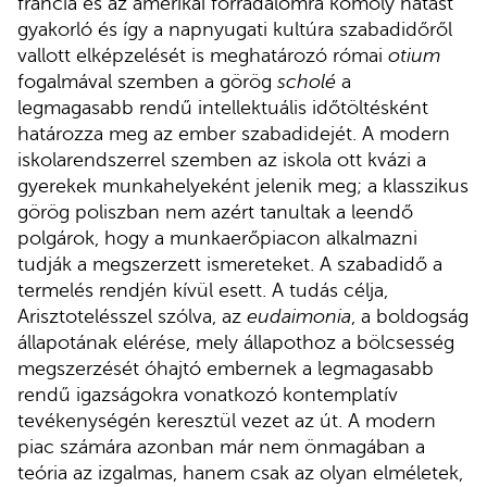
francia és az amerikai forradalomra komoly hatást
gyakorló és így a napnyugati kultúra szabadidőről
vallott elképzelését is meghatározó római
otium
fogalmával szemben a görög
scholé
a
legmagasabb rendű intellektuális időtöltésként
határozza meg az ember szabadidejét. A modern
iskolarendszerrel szemben az iskola ott kvázi a
gyerekek munkahelyeként jelenik meg; a klasszikus
görög poliszban nem azért tanultak a leendő
polgárok, hogy a munkaerőpiacon alkalmazni
tudják a megszerzett ismereteket. A szabadidő a
termelés rendjén kívül esett. A tudás célja,
Arisztotelésszel szólva, az
eudaimonia
, a boldogság
állapotának elérése, mely állapothoz a bölcsesség
megszerzését óhajtó embernek a legmagasabb
rendű igazságokra vonatkozó kontemplatív
tevékenységén keresztül vezet az út. A modern
piac számára azonban már nem önmagában a
teória az izgalmas, hanem csak az olyan elméletek,