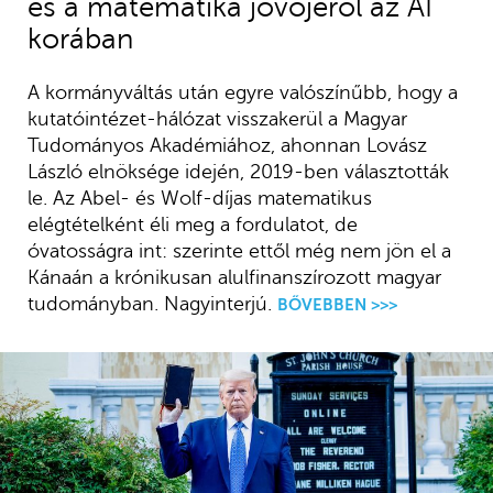
és a matematika jövőjéről az AI
korában
A kormányváltás után egyre valószínűbb, hogy a
kutatóintézet-hálózat visszakerül a Magyar
Tudományos Akadémiához, ahonnan Lovász
László elnöksége idején, 2019-ben választották
le. Az Abel- és Wolf-díjas matematikus
elégtételként éli meg a fordulatot, de
óvatosságra int: szerinte ettől még nem jön el a
Kánaán a krónikusan alulfinanszírozott magyar
tudományban. Nagyinterjú.
BŐVEBBEN >>>