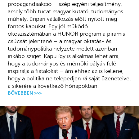
propagandaakció – szép egyéni teljesítmény,
amely több tucat magyar kutató, tudományos
műhely, űripari vállalkozás előtt nyitott meg
fontos kapukat. Egy jól működő
ökoszisztémában a HUNOR program a piramis
csúcsát jelentené – a magyar oktatás- és
tudománypolitika helyzete mellett azonban
inkább sziget. Kapu így is alkalmas lehet arra,
hogy a tudományos és mérnöki pályák felé
inspirálja a fiatalokat – ám ehhez az is kellene,
hogy a politika ne telepedjen rá saját üzeneteivel
a sikerére a következő hónapokban.
BŐVEBBEN >>>