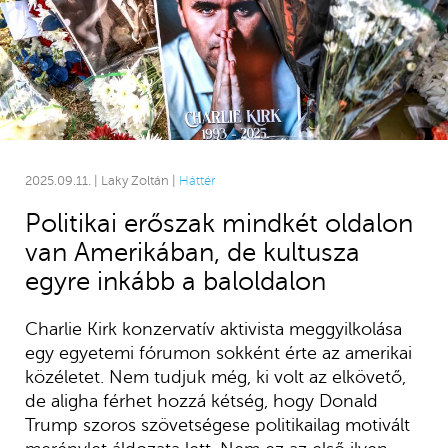
2025.09.11. | Laky Zoltán |
Háttér
Politikai erőszak mindkét oldalon
van Amerikában, de kultusza
egyre inkább a baloldalon
Charlie Kirk konzervatív aktivista meggyilkolása
egy egyetemi fórumon sokként érte az amerikai
közéletet. Nem tudjuk még, ki volt az elkövető,
de aligha férhet hozzá kétség, hogy Donald
Trump szoros szövetségese politikailag motivált