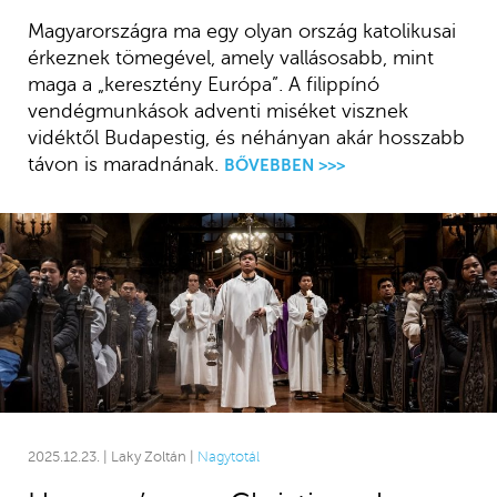
Magyarországra ma egy olyan ország katolikusai
érkeznek tömegével, amely vallásosabb, mint
maga a „keresztény Európa”. A filippínó
vendégmunkások adventi miséket visznek
vidéktől Budapestig, és néhányan akár hosszabb
távon is maradnának.
BŐVEBBEN >>>
2025.12.23. | Laky Zoltán |
Nagytotál