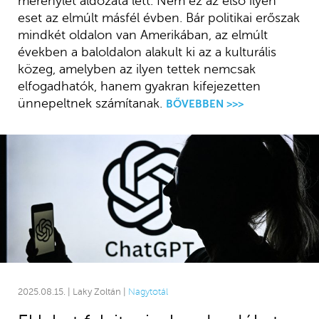
merénylet áldozata lett. Nem ez az első ilyen
eset az elmúlt másfél évben. Bár politikai erőszak
mindkét oldalon van Amerikában, az elmúlt
években a baloldalon alakult ki az a kulturális
közeg, amelyben az ilyen tettek nemcsak
elfogadhatók, hanem gyakran kifejezetten
ünnepeltnek számítanak.
BŐVEBBEN >>>
2025.08.15. | Laky Zoltán |
Nagytotál