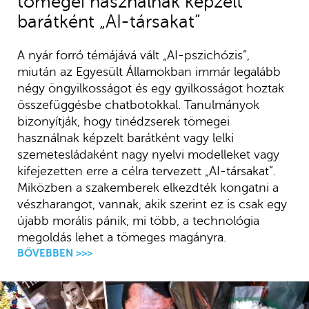
tömegei használnak képzelt
barátként „AI-társakat”
A nyár forró témájává vált „AI-pszichózis”,
miután az Egyesült Államokban immár legalább
négy öngyilkosságot és egy gyilkosságot hoztak
összefüggésbe chatbotokkal. Tanulmányok
bizonyítják, hogy tinédzserek tömegei
használnak képzelt barátként vagy lelki
szemetesládaként nagy nyelvi modelleket vagy
kifejezetten erre a célra tervezett „AI-társakat”.
Miközben a szakemberek elkezdték kongatni a
vészharangot, vannak, akik szerint ez is csak egy
újabb morális pánik, mi több, a technológia
megoldás lehet a tömeges magányra.
BŐVEBBEN >>>