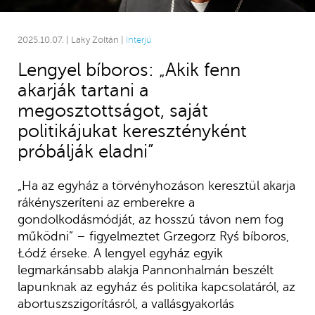
2025.10.07. | Laky Zoltán |
Interjú
Lengyel bíboros: „Akik fenn
akarják tartani a
megosztottságot, saját
politikájukat keresztényként
próbálják eladni”
„Ha az egyház a törvényhozáson keresztül akarja
rákényszeríteni az emberekre a
gondolkodásmódját, az hosszú távon nem fog
működni” – figyelmeztet Grzegorz Ryś bíboros,
Łódź érseke. A lengyel egyház egyik
legmarkánsabb alakja Pannonhalmán beszélt
lapunknak az egyház és politika kapcsolatáról, az
abortuszszigorításról, a vallásgyakorlás