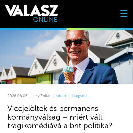
☰
2026.08.06. | Laky Zoltán |
Induló
Nagytotál
Viccjelöltek és permanens
kormányválság – miért vált
tragikomédiává a brit politika?