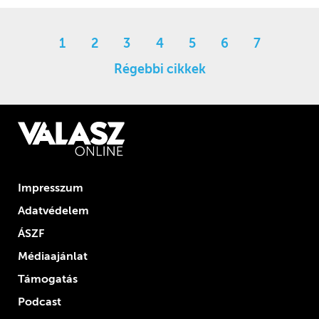
1
2
3
4
5
6
7
Régebbi cikkek
Impresszum
Adatvédelem
ÁSZF
Médiaajánlat
Támogatás
Podcast