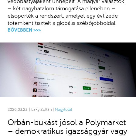
védőbástyájaként ünnepelt. A magyar választók
– két nagyhatalom támogatása ellenében –
elsöpörték a rendszert, amelyet egy évtizede
totemként tisztelt a globális szélsőjobboldal.
BŐVEBBEN >>>
2026.03.23. | Laky Zoltán |
Nagytotál
Orbán-bukást jósol a Polymarket
– demokratikus igazsággyár vagy