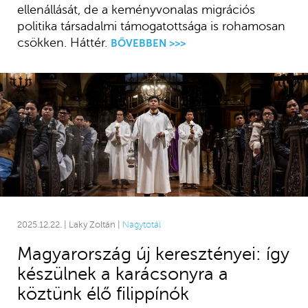
ellenállását, de a keményvonalas migrációs
politika társadalmi támogatottsága is rohamosan
csökken. Háttér.
BŐVEBBEN >>>
2025.12.22. | Laky Zoltán |
Nagytotál
Magyarország új keresztényei: így
készülnek a karácsonyra a
köztünk élő filippínók