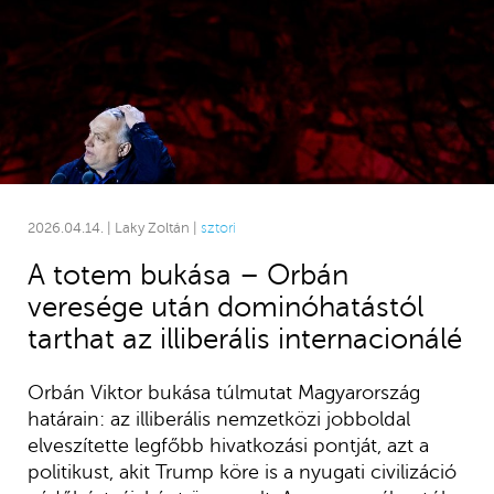
2026.04.14. | Laky Zoltán |
sztori
A totem bukása – Orbán
veresége után dominóhatástól
tarthat az illiberális internacionálé
Orbán Viktor bukása túlmutat Magyarország
határain: az illiberális nemzetközi jobboldal
elveszítette legfőbb hivatkozási pontját, azt a
politikust, akit Trump köre is a nyugati civilizáció