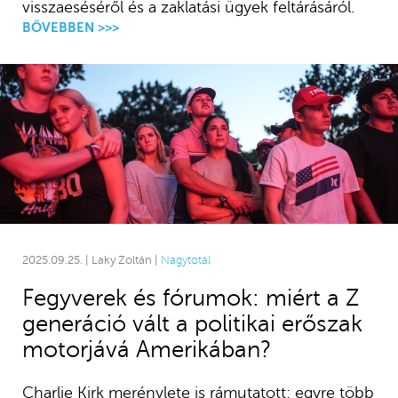
visszaeséséről és a zaklatási ügyek feltárásáról.
BŐVEBBEN >>>
2025.09.25. | Laky Zoltán |
Nagytotál
Fegyverek és fórumok: miért a Z
generáció vált a politikai erőszak
motorjává Amerikában?
Charlie Kirk merénylete is rámutatott: egyre több