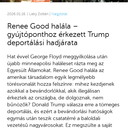
2026.01.16. | Laky Zoltán |
Nagytotál
Renee Good halála –
gyújtóponthoz érkezett Trump
deportálási hadjárata
Hat évvel George Floyd meggyilkolása után
újabb minneapolisi haláleset rázta meg az
Egyesült Államokat. Renee Good halála az
amerikai társadalom egyik legmélyebb
törésvonalát hozza felszínre: mihez kezdjenek
azokkal a bevándorlókkal, akik illegálisan
érkeztek az országba, de dolgoznak, nem
bűnözők? Donald Trump válasza erre a tömeges
deportálás, és ezért a bevándorlási hatóságok
egymás után teszik csatatérré a baloldali
vezetésű nagyvárosokat. Ez megszülte a saját