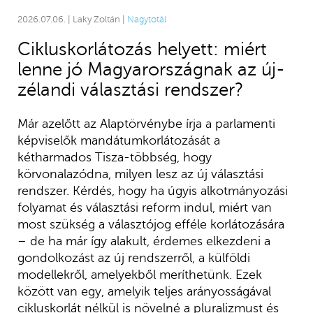
2026.07.06. | Laky Zoltán |
Nagytotál
Cikluskorlátozás helyett: miért
lenne jó Magyarországnak az új-
zélandi választási rendszer?
Már azelőtt az Alaptörvénybe írja a parlamenti
képviselők mandátumkorlátozását a
kétharmados Tisza-többség, hogy
körvonalazódna, milyen lesz az új választási
rendszer. Kérdés, hogy ha úgyis alkotmányozási
folyamat és választási reform indul, miért van
most szükség a választójog efféle korlátozására
– de ha már így alakult, érdemes elkezdeni a
gondolkozást az új rendszerről, a külföldi
modellekről, amelyekből meríthetünk. Ezek
között van egy, amelyik teljes arányosságával
cikluskorlát nélkül is növelné a pluralizmust és