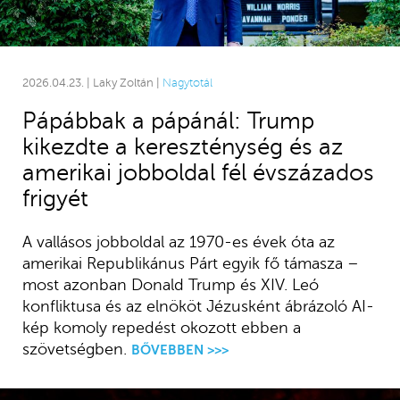
2026.04.23. | Laky Zoltán |
Nagytotál
Pápábbak a pápánál: Trump
kikezdte a kereszténység és az
amerikai jobboldal fél évszázados
frigyét
A vallásos jobboldal az 1970-es évek óta az
amerikai Republikánus Párt egyik fő támasza –
most azonban Donald Trump és XIV. Leó
konfliktusa és az elnököt Jézusként ábrázoló AI-
kép komoly repedést okozott ebben a
szövetségben.
BŐVEBBEN >>>