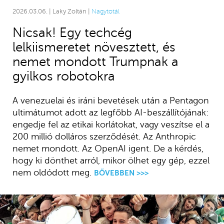
2026.03.06. | Laky Zoltán |
Nagytotál
Nicsak! Egy techcég
lelkiismeretet növesztett, és
nemet mondott Trumpnak a
gyilkos robotokra
A venezuelai és iráni bevetések után a Pentagon
ultimátumot adott az legfőbb AI-beszállítójának:
engedje fel az etikai korlátokat, vagy veszítse el a
200 millió dolláros szerződését. Az Anthropic
nemet mondott. Az OpenAI igent. De a kérdés,
hogy ki dönthet arról, mikor ölhet egy gép, ezzel
nem oldódott meg.
BŐVEBBEN >>>