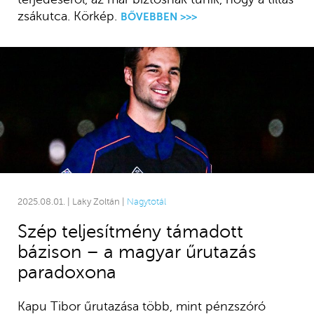
zsákutca. Körkép.
BŐVEBBEN >>>
2025.08.01. | Laky Zoltán |
Nagytotál
Szép teljesítmény támadott
bázison – a magyar űrutazás
paradoxona
Kapu Tibor űrutazása több, mint pénzszóró