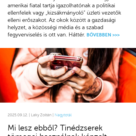
amerikai fiatal tartja igazolhatónak a politikai
ellenfelek vagy „kizsákmányoló” üzleti vezetők
elleni erőszakot. Az okok között a gazdasági
helyzet, a közösségi média és a szabad
fegyverviselés is ott van. Háttér.
BŐVEBBEN >>>
2025.09.12. | Laky Zoltán |
Nagytotál
Mi lesz ebből? Tinédzserek