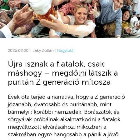
2026.02.20. | Laky Zoltán |
Nagytotál
Újra isznak a fiatalok, csak
máshogy – megdőlni látszik a
puritán Z generáció mítosza
Évek óta terjed a narratíva, hogy a Z generáció
józanabb, óvatosabb és puritánabb, mint
bármelyik korábbi nemzedék. Borászatok és
sörgyárak próbálnak alkalmazkodni a fiatalok
megváltozott elvárásaihoz, miközben a
szakmában egyre hangosabb a pánik a jövő