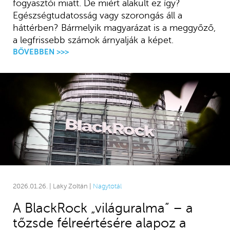
fogyasztói miatt. De miért alakult ez így?
Egészségtudatosság vagy szorongás áll a
háttérben? Bármelyik magyarázat is a meggyőző,
a legfrissebb számok árnyalják a képet.
BŐVEBBEN >>>
2026.01.26. | Laky Zoltán |
Nagytotál
A BlackRock „világuralma” – a
tőzsde félreértésére alapoz a