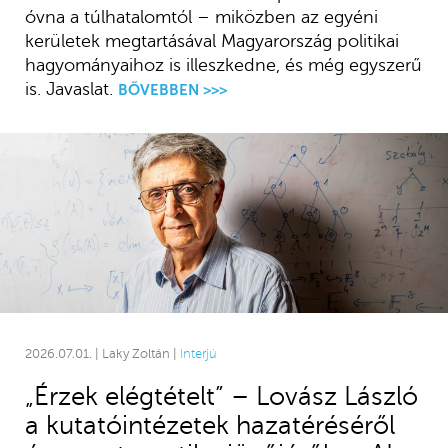
óvna a túlhatalomtól – miközben az egyéni
kerületek megtartásával Magyarország politikai
hagyományaihoz is illeszkedne, és még egyszerű
is. Javaslat.
BŐVEBBEN >>>
2026.07.01. | Laky Zoltán |
Interjú
„Érzek elégtételt” – Lovász László
a kutatóintézetek hazatéréséről