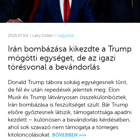
2025.07.04. | Laky Zoltán |
Nagytotál
Irán bombázása kikezdte a Trump
mögötti egységet, de az igazi
törésvonal a bevándorlás
Donald Trump tábora sokáig egységesnek tűnt,
de fél év után repedések jelentek meg: Elon
Musk és Trump látványosan összekülönböztek,
Irán bombázása is feszültséget szült. Bár Trump
elsőre győztesnek látszik, támogatottsága apadni
kezdett – különösen a bevándorlás kérdésében,
ahol sok szavazó nem támogatja a tömeges
kitoloncolásokat.
BŐVEBBEN >>>