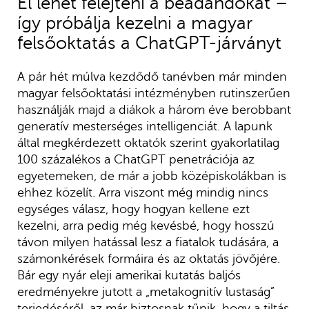
El lehet felejteni a beadandókat –
így próbálja kezelni a magyar
felsőoktatás a ChatGPT-járványt
A pár hét múlva kezdődő tanévben már minden
magyar felsőoktatási intézményben rutinszerűen
használják majd a diákok a három éve berobbant
generatív mesterséges intelligenciát. A lapunk
által megkérdezett oktatók szerint gyakorlatilag
100 százalékos a ChatGPT penetrációja az
egyetemeken, de már a jobb középiskolákban is
ehhez közelít. Arra viszont még mindig nincs
egységes válasz, hogy hogyan kellene ezt
kezelni, arra pedig még kevésbé, hogy hosszú
távon milyen hatással lesz a fiatalok tudására, a
számonkérések formáira és az oktatás jövőjére.
Bár egy nyár eleji amerikai kutatás baljós
eredményekre jutott a „metakognitív lustaság”
terjedéséről, az már biztosnak tűnik, hogy a tiltás