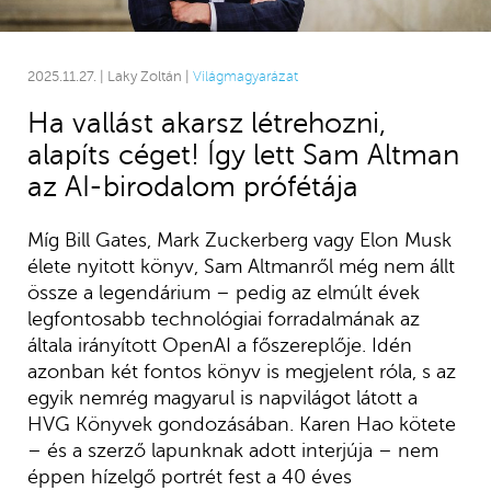
2025.11.27. | Laky Zoltán |
Világmagyarázat
Ha vallást akarsz létrehozni,
alapíts céget! Így lett Sam Altman
az AI-birodalom prófétája
Míg Bill Gates, Mark Zuckerberg vagy Elon Musk
élete nyitott könyv, Sam Altmanről még nem állt
össze a legendárium – pedig az elmúlt évek
legfontosabb technológiai forradalmának az
általa irányított OpenAI a főszereplője. Idén
azonban két fontos könyv is megjelent róla, s az
egyik nemrég magyarul is napvilágot látott a
HVG Könyvek gondozásában. Karen Hao kötete
– és a szerző lapunknak adott interjúja – nem
éppen hízelgő portrét fest a 40 éves