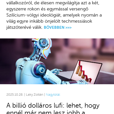
vállalkozóról, de élesen megvilágítja azt a két,
egyszerre rokon és egymással versengő
Szilícium-völgyi ideológiát, amelyek nyomán a
világ egyre inkább önjelölt techmessiások
játszóterévé válik.
BŐVEBBEN >>>
2025.10.28. | Laky Zoltán |
Nagytotál
A billió dolláros lufi: lehet, hogy
ennél már nem lesz jobb a