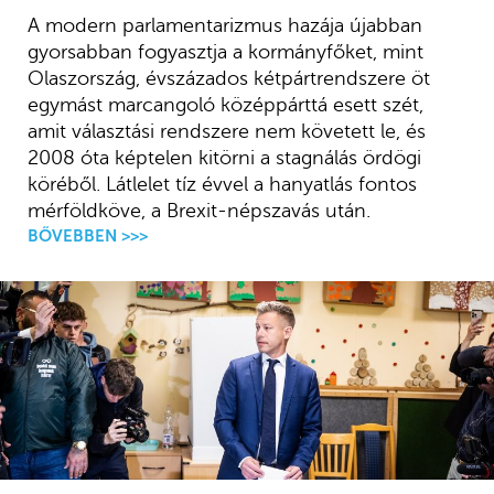
A modern parlamentarizmus hazája újabban
gyorsabban fogyasztja a kormányfőket, mint
Olaszország, évszázados kétpártrendszere öt
egymást marcangoló középpárttá esett szét,
amit választási rendszere nem követett le, és
2008 óta képtelen kitörni a stagnálás ördögi
köréből. Látlelet tíz évvel a hanyatlás fontos
mérföldköve, a Brexit-népszavás után.
BŐVEBBEN >>>